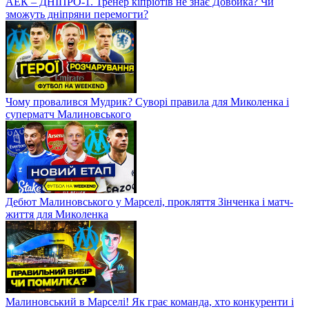
АЕК – ДНІПРО-1. Тренер кіпріотів не знає Довбика? Чи
зможуть дніпряни перемогти?
Чому провалився Мудрик? Суворі правила для Миколенка і
суперматч Малиновського
Дебют Малиновського у Марселі, прокляття Зінченка і матч-
життя для Миколенка
Малиновський в Марселі! Як грає команда, хто конкуренти і