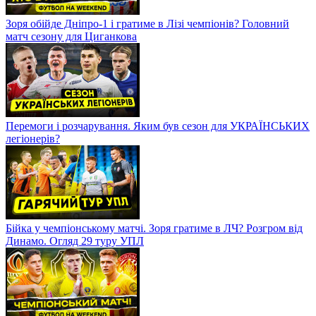
Зоря обійде Дніпро-1 і гратиме в Лізі чемпіонів? Головний
матч сезону для Циганкова
Перемоги і розчарування. Яким був сезон для УКРАЇНСЬКИХ
легіонерів?
Бійка у чемпіонському матчі. Зоря гратиме в ЛЧ? Розгром від
Динамо. Огляд 29 туру УПЛ