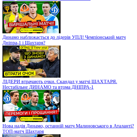
Динамо наближається до лідерів УПЛ! Чемпіонський матч
Дніпра-1 і Шахтаря?
ЛІДЕРИ втрачають очки. Скандал у матчі ШАХТАРЯ.
Нестабільне ДИНАМО та втома ДНІПРА-1
Нова надія Динамо, останній матч Малиновського в Аталанті?
ТОП-матч Шахтаря