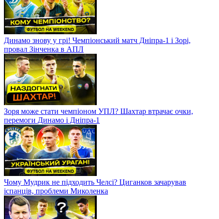
Динамо знову у грі! Чемпіонський матч Дніпра-1 і Зорі,
провал Зінченка в АПЛ
Зоря може стати чемпіоном УПЛ? Шахтар втрачає очки,
перемоги Динамо і Дніпра-1
Чому Мудрик не підходить Челсі? Циганков зачарував
іспанців, проблеми Миколенка