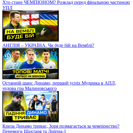
Хто стане ЧЕМПІОНОМ? Розклад перед фінальною частиною
УПЛ
АНГЛІЯ – УКРАЇНА. Чи буде бій на Вемблі?
Останній шанс Динамо, перший успіх Мудрика в АПЛ,
чудова гра Малиновського
Криза Динамо триває, Зоря позмагається за чемпіонство?
Перемоги Шахтаря та Дніпра-1