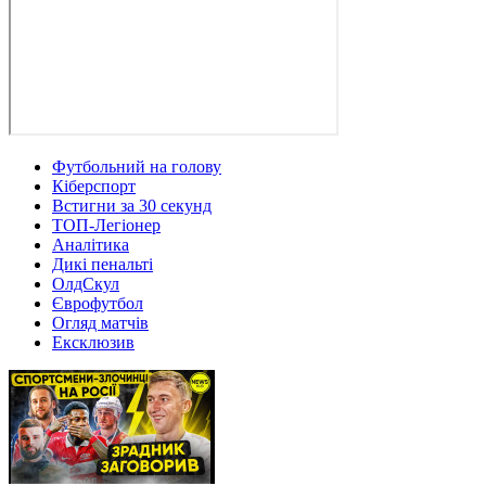
Футбольний на голову
Кіберспорт
Встигни за 30 секунд
ТОП-Легіонер
Аналітика
Дикі пенальті
ОлдСкул
Єврофутбол
Огляд матчів
Ексклюзив