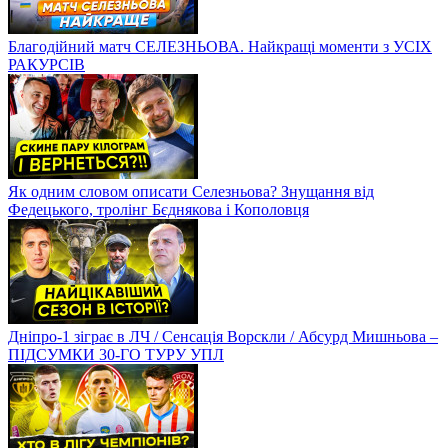
Благодійний матч СЕЛЕЗНЬОВА. Найкращі моменти з УСІХ
РАКУРСІВ
Як одним словом описати Селезньова? Знущання від
Федецького, тролінг Бєднякова і Кополовця
Дніпро-1 зіграє в ЛЧ / Сенсація Ворскли / Абсурд Мишньова –
ПІДСУМКИ 30-ГО ТУРУ УПЛ