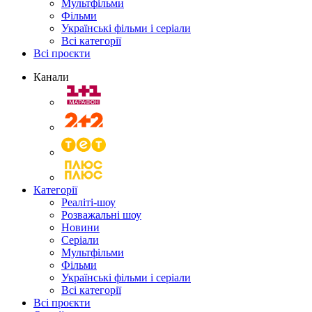
Мультфільми
Фільми
Українські фільми і серіали
Всі категорії
Всі проєкти
Канали
Категорії
Реаліті-шоу
Розважальні шоу
Новини
Серіали
Мультфільми
Фільми
Українські фільми і серіали
Всі категорії
Всі проєкти