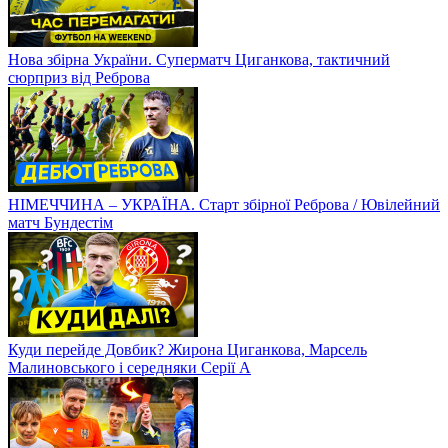
Нова збірна України. Суперматч Циганкова, тактичний
сюрприз від Реброва
НІМЕЧЧИНА – УКРАЇНА. Старт збірної Реброва / Ювілейний
матч Бундестім
Куди перейде Довбик? Жирона Циганкова, Марсель
Малиновського і середняки Серії А