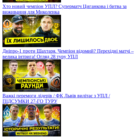
Хто новий чемпіон УПЛ? Суперматч Циганкова і битва за
виживання для Миколенка
Дніпро-1 проти Шахтаря. Чемпіон відомий? Перехідні матчі –
велика інтрига! Огляд 28 туру УПЛ
Важкі перемоги лідерів / ФК Львів вилітає з УПЛ /
ПІДСУМКИ 27-ГО ТУРУ