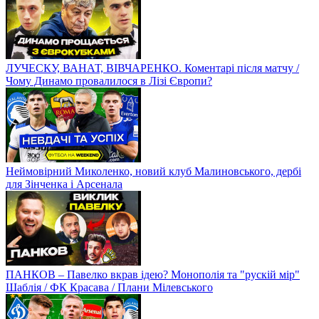
ЛУЧЕСКУ, ВАНАТ, ВІВЧАРЕНКО. Коментарі після матчу /
Чому Динамо провалилося в Лізі Європи?
Неймовірний Миколенко, новий клуб Малиновського, дербі
для Зінченка і Арсенала
ПАНКОВ – Павелко вкрав ідею? Монополія та "рускій мір"
Шаблія / ФК Красава / Плани Мілевського