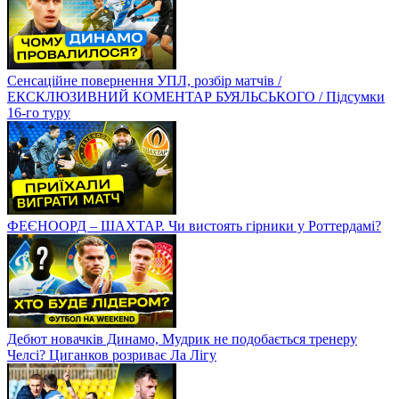
Сенсаційне повернення УПЛ, розбір матчів /
ЕКСКЛЮЗИВНИЙ КОМЕНТАР БУЯЛЬСЬКОГО / Підсумки
16-го туру
ФЕЄНООРД – ШАХТАР. Чи вистоять гірники у Роттердамі?
Дебют новачків Динамо, Мудрик не подобається тренеру
Челсі? Циганков розриває Ла Лігу