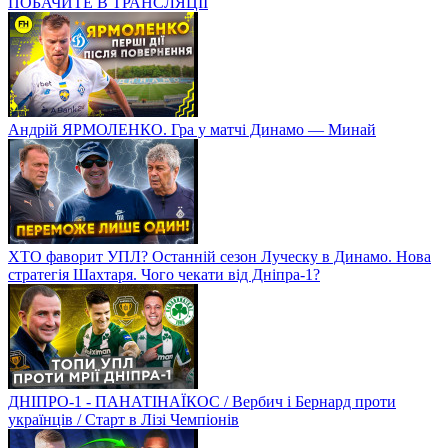
ПОБАЧИТЕ В ТРАНСЛЯЦІЇ
Андрій ЯРМОЛЕНКО. Гра у матчі Динамо — Минай
ХТО фаворит УПЛ? Останній сезон Луческу в Динамо. Нова
стратегія Шахтаря. Чого чекати від Дніпра-1?
ДНІПРО-1 - ПАНАТІНАЇКОС / Вербич і Бернард проти
українців / Старт в Лізі Чемпіонів