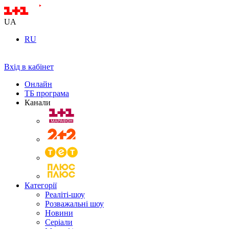
UA
RU
Вхід в кабінет
Онлайн
ТБ програма
Канали
Категорії
Реаліті-шоу
Розважальні шоу
Новини
Серіали