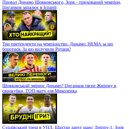
Провал Динамо Шовковського, Зоря – прихований чемпіон,
Циганков запалює в Іспанії
Три претенденти на чемпіонство. Динамо: НЕМА за що
боротися. За що вилучили Ротаня?
Шовковський змінює Динамо? Циганков тягне Жирону в
єврокубки, ТОП-матч для Миколенка
Суддівський треш в УПЛ. Шахтар дарує шанс Дніпру-1, Зоря