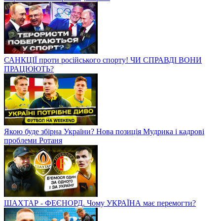
САНКЦІЇ проти російського спорту! ЧИ СПРАВДІ ВОНИ
ПРАЦЮЮТЬ?
Якою буде збірна України? Нова позиція Мудрика і кадрові
проблеми Ротаня
ШАХТАР - ФЕЄНОРД. Чому УКРАЇНА має перемогти?