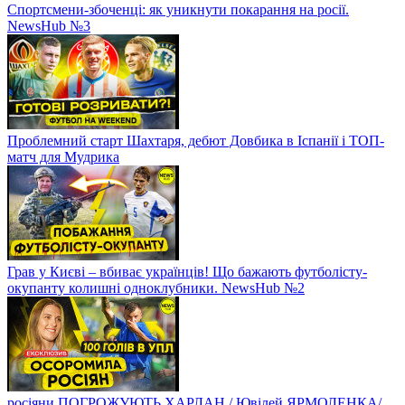
Спортсмени-збоченці: як уникнути покарання на росії.
NewsHub №3
Проблемний старт Шахтаря, дебют Довбика в Іспанії і ТОП-
матч для Мудрика
Грав у Києві – вбиває українців! Що бажають футболісту-
окупанту колишні одноклубники. NewsHub №2
росіяни ПОГРОЖУЮТЬ ХАРЛАН / Ювілей ЯРМОЛЕНКА/