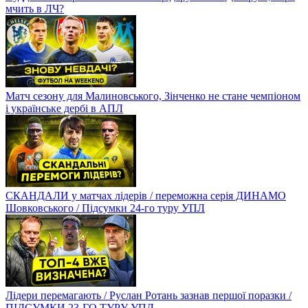
мчить в ЛЧ?
Матч сезону для Малиновського, Зінченко не стане чемпіоном
і українське дербі в АПЛ
СКАНДАЛИ у матчах лідерів / переможна серія ДИНАМО
Шовковського / Підсумки 24-го туру УПЛ
Лідери перемагають / Руслан Ротань зазнав першої поразки /
ПІДСУМКИ 23-ГО ТУРУ УПЛ