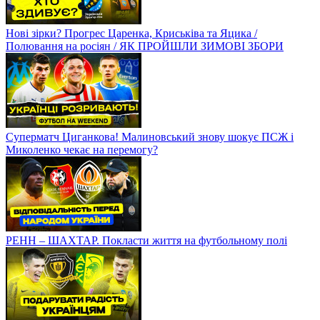
Нові зірки? Прогрес Царенка, Криськіва та Яцика /
Полювання на росіян / ЯК ПРОЙШЛИ ЗИМОВІ ЗБОРИ
Суперматч Циганкова! Малиновський знову шокує ПСЖ і
Миколенко чекає на перемогу?
РЕНН – ШАХТАР. Покласти життя на футбольному полі