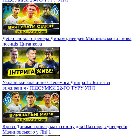
Дебют нового тренера Динамо, невдачі Малиновського і нова
позиція Циганкова
Українське класичне / Перемога Дніпра-1 / Битва за
виживання / ПІДСУМКИ 22-ГО ТУРУ УПЛ
Криза Динамо триває, матч сезону для Шахтаря, супердербі
Малиновського у Лізі 1