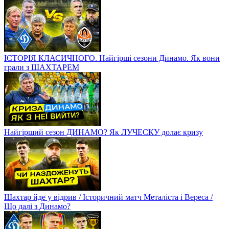
ІСТОРІЯ КЛАСИЧНОГО. Найгірші сезони Динамо. Як вони
грали з ШАХТАРЕМ
Найгірший сезон ДИНАМО? Як ЛУЧЕСКУ долає кризу
Шахтар йде у відрив / Історичний матч Металіста і Вереса /
Що далі з Динамо?