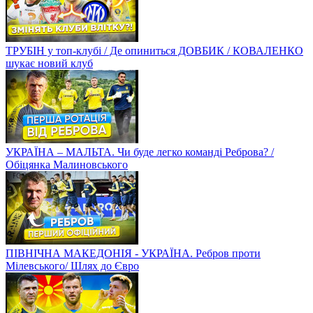
ТРУБІН у топ-клубі / Де опиниться ДОВБИК / КОВАЛЕНКО
шукає новий клуб
УКРАЇНА – МАЛЬТА. Чи буде легко команді Реброва? /
Обіцянка Малиновського
ПІВНІЧНА МАКЕДОНІЯ - УКРАЇНА. Ребров проти
Мілевського/ Шлях до Євро