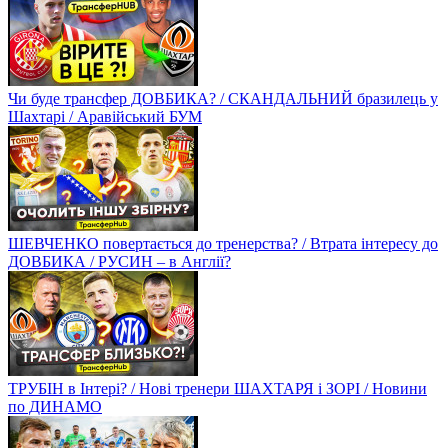
Чи буде трансфер ДОВБИКА? / СКАНДАЛЬНИЙ бразилець у
Шахтарі / Аравійський БУМ
ШЕВЧЕНКО повертається до тренерства? / Втрата інтересу до
ДОВБИКА / РУСИН – в Англії?
ТРУБІН в Інтері? / Нові тренери ШАХТАРЯ і ЗОРІ / Новини
по ДИНАМО