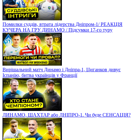
Помилки суддів, втрата лідерства Дніпром-1/ РЕАКЦІЯ
КУЧЕРА НА ГРУ ДИНАМО / Підсумки 17-го туру
Вирішальний матч Динамо і Дніпра-1, Циганков дивує
Іспанію, битва українців у Франції
ДИНАМО, ШАХТАР або ДНІПРО-1. Чи буде СЕНСАЦІЯ?