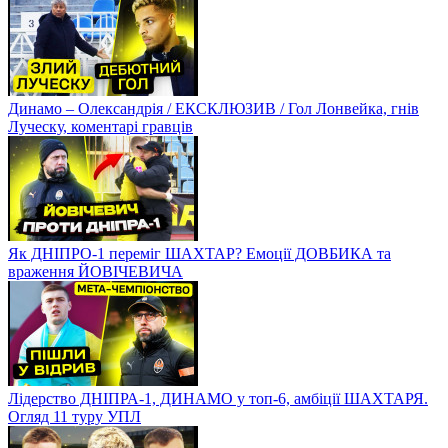
Динамо – Олександрія / ЕКСКЛЮЗИВ / Гол Лонвейка, гнів
Луческу, коментарі гравців
Як ДНІПРО-1 переміг ШАХТАР? Емоції ДОВБИКА та
враження ЙОВІЧЕВИЧА
Лідерство ДНІПРА-1, ДИНАМО у топ-6, амбіції ШАХТАРЯ.
Огляд 11 туру УПЛ