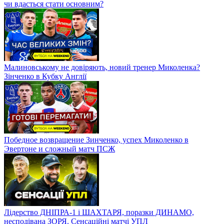
чи вдасться стати основним?
Малиновському не довіряють, новий тренер Миколенка?
Зінченко в Кубку Англії
Победное возвращение Зинченко, успех Миколенко в
Эвертоне и сложный матч ПСЖ
Лідерство ДНІПРА-1 і ШАХТАРЯ, поразки ДИНАМО,
несподівана ЗОРЯ. Сенсаційні матчі УПЛ