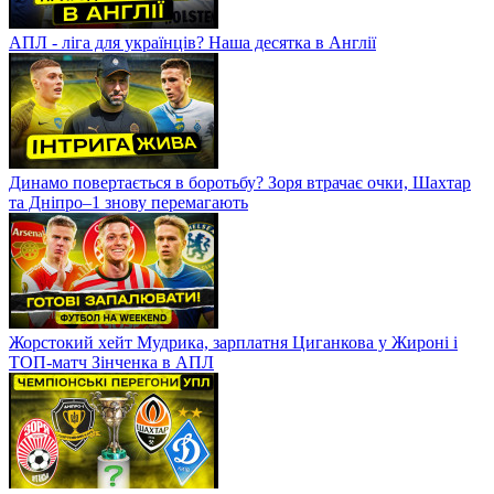
АПЛ - ліга для українців? Наша десятка в Англії
Динамо повертається в боротьбу? Зоря втрачає очки, Шахтар
та Дніпро–1 знову перемагають
Жорстокий хейт Мудрика, зарплатня Циганкова у Жироні і
ТОП-матч Зінченка в АПЛ