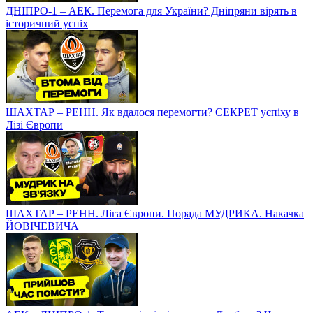
ДНІПРО-1 – АЕК. Перемога для України? Дніпряни вірять в
історичний успіх
ШАХТАР – РЕНН. Як вдалося перемогти? СЕКРЕТ успіху в
Лізі Європи
ШАХТАР – РЕНН. Ліга Європи. Порада МУДРИКА. Накачка
ЙОВІЧЕВИЧА