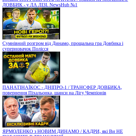
ДОВБИК - у ЛА ЛІЗІ. NewsHub №1
Сумнівний розгром від Динамо, прощальна гра Довбика і
суперновачок Полісся
ПАНАТІНАЇКОС - ДНІПРО-1 / ТРАНСФЕР ДОВБИКА,
повернення Піхальонка, шанси на Лігу Чемпіонів
ЯРМОЛЕНКО з НОВИМ ДИНАМО / КАДРИ, які Ви НЕ