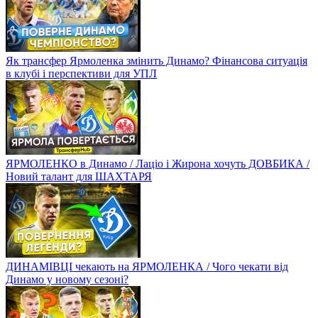
Як трансфер Ярмоленка змінить Динамо? Фінансова ситуація
в клубі і перспективи для УПЛ
ЯРМОЛЕНКО в Динамо / Лаціо і Жирона хочуть ДОВБИКА /
Новий талант для ШАХТАРЯ
ДИНАМІВЦІ чекають на ЯРМОЛЕНКА / Чого чекати від
Динамо у новому сезоні?