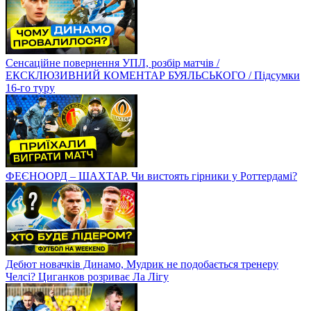
Сенсаційне повернення УПЛ, розбір матчів /
ЕКСКЛЮЗИВНИЙ КОМЕНТАР БУЯЛЬСЬКОГО / Підсумки
16-го туру
ФЕЄНООРД – ШАХТАР. Чи вистоять гірники у Роттердамі?
Дебют новачків Динамо, Мудрик не подобається тренеру
Челсі? Циганков розриває Ла Лігу