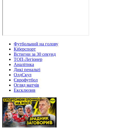
Футбольний на голову
Кіберспорт
Встигни за 30 секунд
ТОП-Легіонер
Аналітика
Дикі пенальті
ОлдСкул
Єврофутбол
Огляд матчів
Ексклюзив