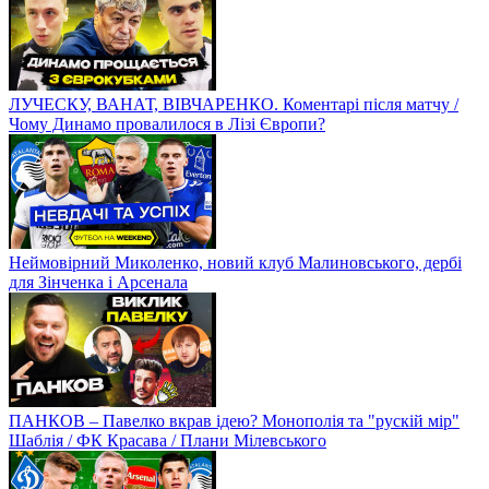
ЛУЧЕСКУ, ВАНАТ, ВІВЧАРЕНКО. Коментарі після матчу /
Чому Динамо провалилося в Лізі Європи?
Неймовірний Миколенко, новий клуб Малиновського, дербі
для Зінченка і Арсенала
ПАНКОВ – Павелко вкрав ідею? Монополія та "рускій мір"
Шаблія / ФК Красава / Плани Мілевського