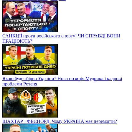
САНКЦІЇ проти російського спорту! ЧИ СПРАВДІ ВОНИ
ПРАЦЮЮТЬ?
Якою буде збірна України? Нова позиція Мудрика і кадрові
проблеми Ротаня
ШАХТАР - ФЕЄНОРД. Чому УКРАЇНА має перемогти?