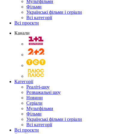
Мультфільми
Фільми
Українські фільми і серіали
Всі категорії
Всі проєкти
Канали
Категорії
Реаліті-шоу
Розважальні шоу
Новини
Серіали
Мультфільми
Фільми
Українські фільми і серіали
Всі категорії
Всі проєкти