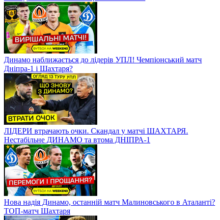
Динамо наближається до лідерів УПЛ! Чемпіонський матч
Дніпра-1 і Шахтаря?
ЛІДЕРИ втрачають очки. Скандал у матчі ШАХТАРЯ.
Нестабільне ДИНАМО та втома ДНІПРА-1
Нова надія Динамо, останній матч Малиновського в Аталанті?
ТОП-матч Шахтаря