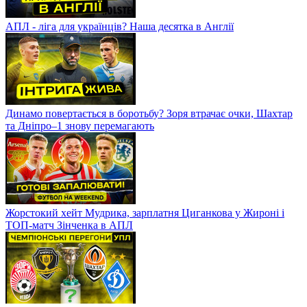
АПЛ - ліга для українців? Наша десятка в Англії
Динамо повертається в боротьбу? Зоря втрачає очки, Шахтар
та Дніпро–1 знову перемагають
Жорстокий хейт Мудрика, зарплатня Циганкова у Жироні і
ТОП-матч Зінченка в АПЛ