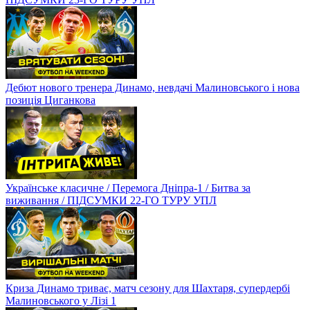
Дебют нового тренера Динамо, невдачі Малиновського і нова
позиція Циганкова
Українське класичне / Перемога Дніпра-1 / Битва за
виживання / ПІДСУМКИ 22-ГО ТУРУ УПЛ
Криза Динамо триває, матч сезону для Шахтаря, супердербі
Малиновського у Лізі 1