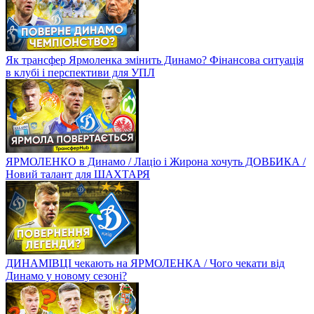
Як трансфер Ярмоленка змінить Динамо? Фінансова ситуація
в клубі і перспективи для УПЛ
ЯРМОЛЕНКО в Динамо / Лаціо і Жирона хочуть ДОВБИКА /
Новий талант для ШАХТАРЯ
ДИНАМІВЦІ чекають на ЯРМОЛЕНКА / Чого чекати від
Динамо у новому сезоні?