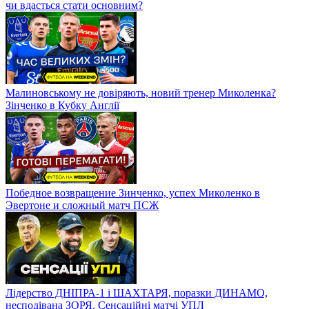
чи вдасться стати основним?
Малиновському не довіряють, новий тренер Миколенка?
Зінченко в Кубку Англії
Победное возвращение Зинченко, успех Миколенко в
Эвертоне и сложный матч ПСЖ
Лідерство ДНІПРА-1 і ШАХТАРЯ, поразки ДИНАМО,
несподівана ЗОРЯ. Сенсаційні матчі УПЛ