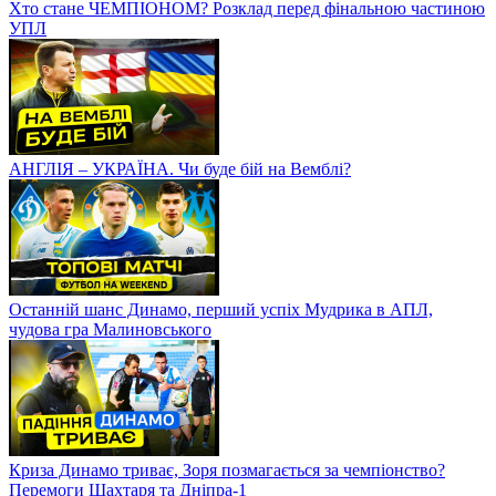
Хто стане ЧЕМПІОНОМ? Розклад перед фінальною частиною
УПЛ
АНГЛІЯ – УКРАЇНА. Чи буде бій на Вемблі?
Останній шанс Динамо, перший успіх Мудрика в АПЛ,
чудова гра Малиновського
Криза Динамо триває, Зоря позмагається за чемпіонство?
Перемоги Шахтаря та Дніпра-1