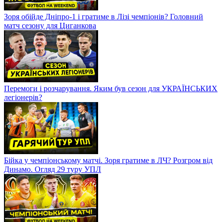
Зоря обійде Дніпро-1 і гратиме в Лізі чемпіонів? Головний
матч сезону для Циганкова
Перемоги і розчарування. Яким був сезон для УКРАЇНСЬКИХ
легіонерів?
Бійка у чемпіонському матчі. Зоря гратиме в ЛЧ? Розгром від
Динамо. Огляд 29 туру УПЛ