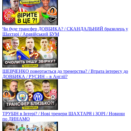
Чи буде трансфер ДОВБИКА? / СКАНДАЛЬНИЙ бразилець у
Шахтарі / Аравійський БУМ
ШЕВЧЕНКО повертається до тренерства? / Втрата інтересу до
ДОВБИКА / РУСИН – в Англії?
ТРУБІН в Інтері? / Нові тренери ШАХТАРЯ і ЗОРІ / Новини
по ДИНАМО