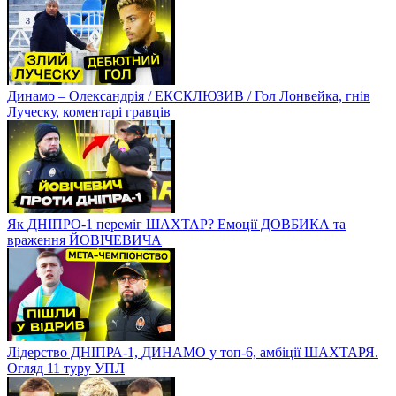
Динамо – Олександрія / ЕКСКЛЮЗИВ / Гол Лонвейка, гнів
Луческу, коментарі гравців
Як ДНІПРО-1 переміг ШАХТАР? Емоції ДОВБИКА та
враження ЙОВІЧЕВИЧА
Лідерство ДНІПРА-1, ДИНАМО у топ-6, амбіції ШАХТАРЯ.
Огляд 11 туру УПЛ