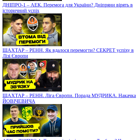
ДНІПРО-1 – АЕК. Перемога для України? Дніпряни вірять в
історичний успіх
ШАХТАР – РЕНН. Як вдалося перемогти? СЕКРЕТ успіху в
Лізі Європи
ШАХТАР – РЕНН. Ліга Європи. Порада МУДРИКА. Накачка
ЙОВІЧЕВИЧА