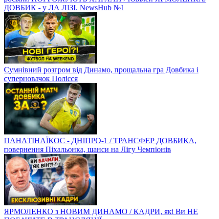
ДОВБИК - у ЛА ЛІЗІ. NewsHub №1
Сумнівний розгром від Динамо, прощальна гра Довбика і
суперновачок Полісся
ПАНАТІНАЇКОС - ДНІПРО-1 / ТРАНСФЕР ДОВБИКА,
повернення Піхальонка, шанси на Лігу Чемпіонів
ЯРМОЛЕНКО з НОВИМ ДИНАМО / КАДРИ, які Ви НЕ