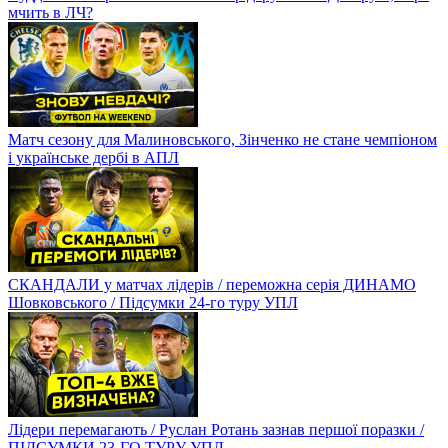
мчить в ЛЧ?
Матч сезону для Малиновського, Зінченко не стане чемпіоном
і українське дербі в АПЛ
СКАНДАЛИ у матчах лідерів / переможна серія ДИНАМО
Шовковського / Підсумки 24-го туру УПЛ
Лідери перемагають / Руслан Ротань зазнав першої поразки /
ПІДСУМКИ 23-ГО ТУРУ УПЛ