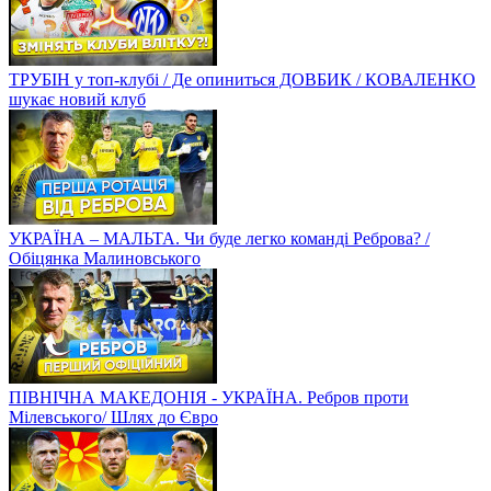
ТРУБІН у топ-клубі / Де опиниться ДОВБИК / КОВАЛЕНКО
шукає новий клуб
УКРАЇНА – МАЛЬТА. Чи буде легко команді Реброва? /
Обіцянка Малиновського
ПІВНІЧНА МАКЕДОНІЯ - УКРАЇНА. Ребров проти
Мілевського/ Шлях до Євро