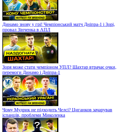
Динамо знову у грі! Чемпіонський матч Дніпра-1 і Зорі,
провал Зінченка в АПЛ
Зоря може стати чемпіоном УПЛ? Шахтар втрачає очки,
перемоги Динамо і Дніпра-1
Чому Мудрик не підходить Челсі? Циганков зачарував
іспанців, проблеми Миколенка