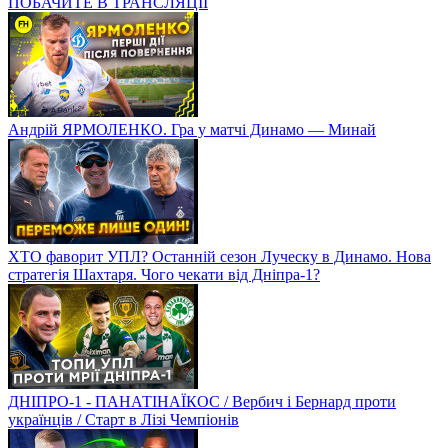
ПОБАЧИТЕ В ТРАНСЛЯЦІЇ
Андрій ЯРМОЛЕНКО. Гра у матчі Динамо — Минай
ХТО фаворит УПЛ? Останній сезон Луческу в Динамо. Нова
стратегія Шахтаря. Чого чекати від Дніпра-1?
ДНІПРО-1 - ПАНАТІНАЇКОС / Вербич і Бернард проти
українців / Старт в Лізі Чемпіонів