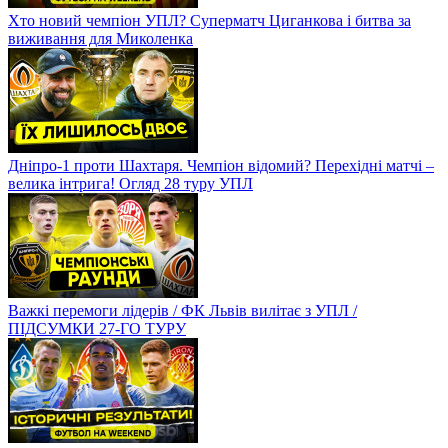
Хто новий чемпіон УПЛ? Суперматч Циганкова і битва за
виживання для Миколенка
Дніпро-1 проти Шахтаря. Чемпіон відомий? Перехідні матчі –
велика інтрига! Огляд 28 туру УПЛ
Важкі перемоги лідерів / ФК Львів вилітає з УПЛ /
ПІДСУМКИ 27-ГО ТУРУ