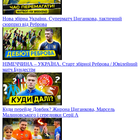
Нова збірна України. Суперматч Циганкова, тактичний
сюрприз від Реброва
НІМЕЧЧИНА – УКРАЇНА. Старт збірної Реброва / Ювілейний
матч Бундестім
Куди перейде Довбик? Жирона Циганкова, Марсель
Малиновського і середняки Серії А