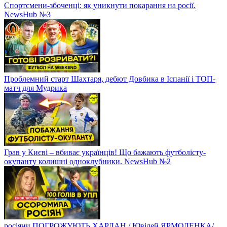
Спортсмени-збоченці: як уникнути покарання на росії.
NewsHub №3
Проблемний старт Шахтаря, дебют Довбика в Іспанії і ТОП-
матч для Мудрика
Грав у Києві – вбиває українців! Що бажають футболісту-
окупанту колишні одноклубники. NewsHub №2
росіяни ПОГРОЖУЮТЬ ХАРЛАН / Ювілей ЯРМОЛЕНКА/