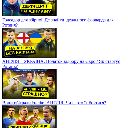
Голеадор для збірної. Де знайти ідеального форварда для
Ротаня?
АНГЛІЯ – УКРАЇНА. Початок відбору на Євро / Як стартує
Ротань?
Вони обіграли Італію. АНГЛІЯ. Чи варто їх боятися?