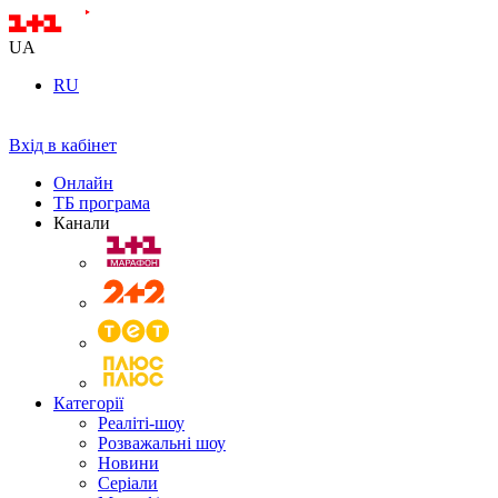
UA
RU
Вхід в кабінет
Онлайн
ТБ програма
Канали
Категорії
Реаліті-шоу
Розважальні шоу
Новини
Серіали