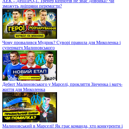
АЕК – ДНІПРО-1. Тренер кіпріотів не знає Довбика? Чи
зможуть дніпряни перемогти?
Чому провалився Мудрик? Суворі правила для Миколенка і
суперматч Малиновського
Дебют Малиновського у Марселі, прокляття Зінченка і матч-
життя для Миколенка
Малиновський в Марселі! Як грає команда, хто конкуренти і