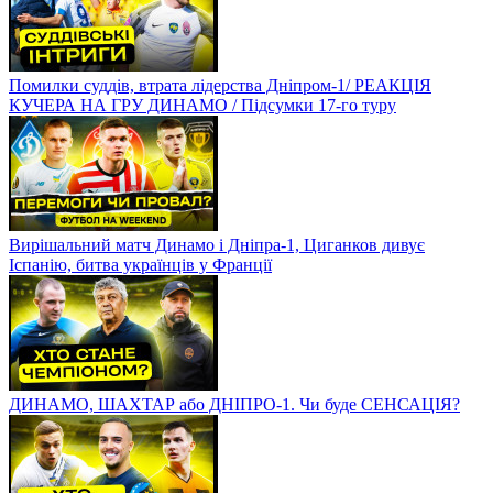
Помилки суддів, втрата лідерства Дніпром-1/ РЕАКЦІЯ
КУЧЕРА НА ГРУ ДИНАМО / Підсумки 17-го туру
Вирішальний матч Динамо і Дніпра-1, Циганков дивує
Іспанію, битва українців у Франції
ДИНАМО, ШАХТАР або ДНІПРО-1. Чи буде СЕНСАЦІЯ?