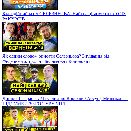
Благодійний матч СЕЛЕЗНЬОВА. Найкращі моменти з УСІХ
РАКУРСІВ
Як одним словом описати Селезньова? Знущання від
Федецького, тролінг Бєднякова і Кополовця
Дніпро-1 зіграє в ЛЧ / Сенсація Ворскли / Абсурд Мишньова –
ПІДСУМКИ 30-ГО ТУРУ УПЛ