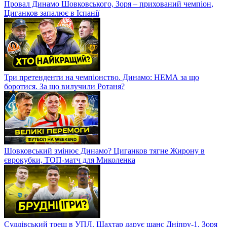
Провал Динамо Шовковського, Зоря – прихований чемпіон,
Циганков запалює в Іспанії
Три претенденти на чемпіонство. Динамо: НЕМА за що
боротися. За що вилучили Ротаня?
Шовковський змінює Динамо? Циганков тягне Жирону в
єврокубки, ТОП-матч для Миколенка
Суддівський треш в УПЛ. Шахтар дарує шанс Дніпру-1, Зоря