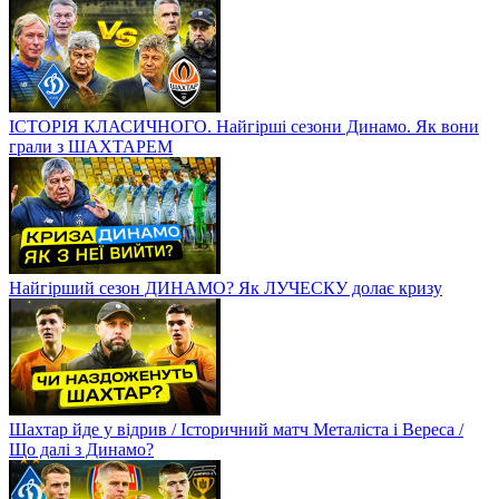
ІСТОРІЯ КЛАСИЧНОГО. Найгірші сезони Динамо. Як вони
грали з ШАХТАРЕМ
Найгірший сезон ДИНАМО? Як ЛУЧЕСКУ долає кризу
Шахтар йде у відрив / Історичний матч Металіста і Вереса /
Що далі з Динамо?