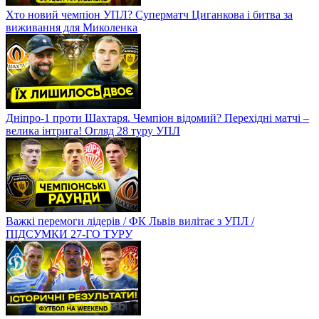
Хто новий чемпіон УПЛ? Суперматч Циганкова і битва за
виживання для Миколенка
Дніпро-1 проти Шахтаря. Чемпіон відомий? Перехідні матчі –
велика інтрига! Огляд 28 туру УПЛ
Важкі перемоги лідерів / ФК Львів вилітає з УПЛ /
ПІДСУМКИ 27-ГО ТУРУ