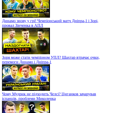
Динамо знову у грі! Чемпіонський матч Дніпра-1 і Зорі,
провал Зінченка в АПЛ
Зоря може стати чемпіоном УПЛ? Шахтар втрачає очки,
перемоги Динамо і Дніпра-1
Чому Мудрик не підходить Челсі? Циганков зачарував
іспанців, проблеми Миколенка