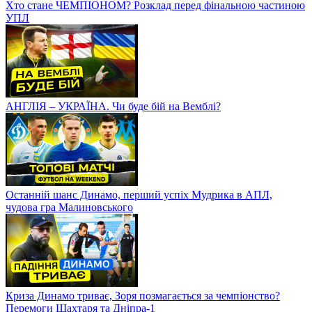
Хто стане ЧЕМПІОНОМ? Розклад перед фінальною частиною
УПЛ
АНГЛІЯ – УКРАЇНА. Чи буде бій на Вемблі?
Останній шанс Динамо, перший успіх Мудрика в АПЛ,
чудова гра Малиновського
Криза Динамо триває, Зоря позмагається за чемпіонство?
Перемоги Шахтаря та Дніпра-1