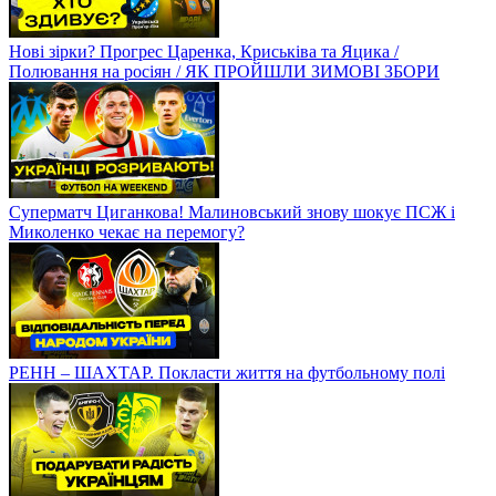
Нові зірки? Прогрес Царенка, Криськіва та Яцика /
Полювання на росіян / ЯК ПРОЙШЛИ ЗИМОВІ ЗБОРИ
Суперматч Циганкова! Малиновський знову шокує ПСЖ і
Миколенко чекає на перемогу?
РЕНН – ШАХТАР. Покласти життя на футбольному полі