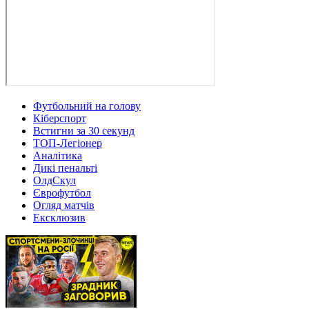
Футбольний на голову
Кіберспорт
Встигни за 30 секунд
ТОП-Легіонер
Аналітика
Дикі пенальті
ОлдСкул
Єврофутбол
Огляд матчів
Ексклюзив