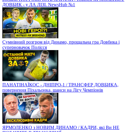
ДОВБИК - у ЛА ЛІЗІ. NewsHub №1
Сумнівний розгром від Динамо, прощальна гра Довбика і
суперновачок Полісся
ПАНАТІНАЇКОС - ДНІПРО-1 / ТРАНСФЕР ДОВБИКА,
повернення Піхальонка, шанси на Лігу Чемпіонів
ЯРМОЛЕНКО з НОВИМ ДИНАМО / КАДРИ, які Ви НЕ