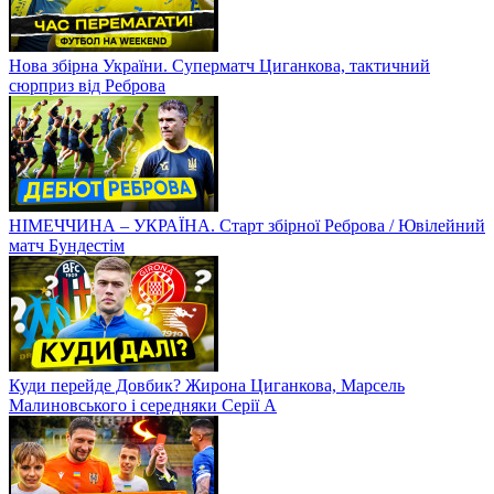
Нова збірна України. Суперматч Циганкова, тактичний
сюрприз від Реброва
НІМЕЧЧИНА – УКРАЇНА. Старт збірної Реброва / Ювілейний
матч Бундестім
Куди перейде Довбик? Жирона Циганкова, Марсель
Малиновського і середняки Серії А