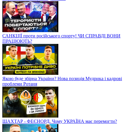
САНКЦІЇ проти російського спорту! ЧИ СПРАВДІ ВОНИ
ПРАЦЮЮТЬ?
Якою буде збірна України? Нова позиція Мудрика і кадрові
проблеми Ротаня
ШАХТАР - ФЕЄНОРД. Чому УКРАЇНА має перемогти?