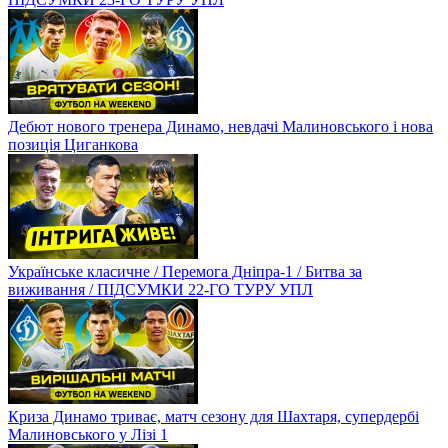
Дебют нового тренера Динамо, невдачі Малиновського і нова
позиція Циганкова
Українське класичне / Перемога Дніпра-1 / Битва за
виживання / ПІДСУМКИ 22-ГО ТУРУ УПЛ
Криза Динамо триває, матч сезону для Шахтаря, супердербі
Малиновського у Лізі 1