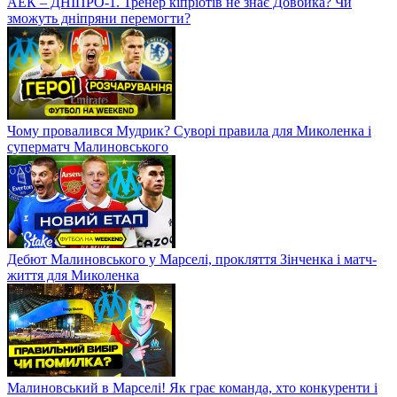
АЕК – ДНІПРО-1. Тренер кіпріотів не знає Довбика? Чи
зможуть дніпряни перемогти?
Чому провалився Мудрик? Суворі правила для Миколенка і
суперматч Малиновського
Дебют Малиновського у Марселі, прокляття Зінченка і матч-
життя для Миколенка
Малиновський в Марселі! Як грає команда, хто конкуренти і