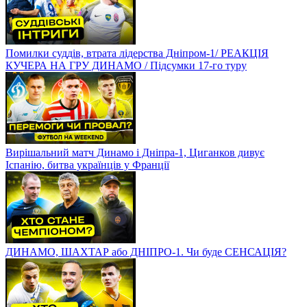
Помилки суддів, втрата лідерства Дніпром-1/ РЕАКЦІЯ
КУЧЕРА НА ГРУ ДИНАМО / Підсумки 17-го туру
Вирішальний матч Динамо і Дніпра-1, Циганков дивує
Іспанію, битва українців у Франції
ДИНАМО, ШАХТАР або ДНІПРО-1. Чи буде СЕНСАЦІЯ?