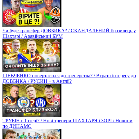
Чи буде трансфер ДОВБИКА? / СКАНДАЛЬНИЙ бразилець у
Шахтарі / Аравійський БУМ
ШЕВЧЕНКО повертається до тренерства? / Втрата інтересу до
ДОВБИКА / РУСИН – в Англії?
ТРУБІН в Інтері? / Нові тренери ШАХТАРЯ і ЗОРІ / Новини
по ДИНАМО