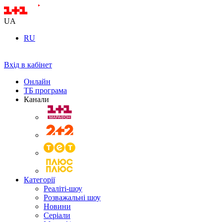
UA
RU
Вхід в кабінет
Онлайн
ТБ програма
Канали
Категорії
Реаліті-шоу
Розважальні шоу
Новини
Серіали