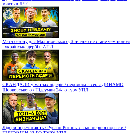
мчить в ЛЧ?
Матч сезону для Малиновського, Зінченко не стане чемпіоном
і українське дербі в АПЛ
СКАНДАЛИ у матчах лідерів / переможна серія ДИНАМО
Шовковського / Підсумки 24-го туру УПЛ
Лідери перемагають / Руслан Ротань зазнав першої поразки /
ПІДСУМКИ 23-ГО ТУРУ УПЛ