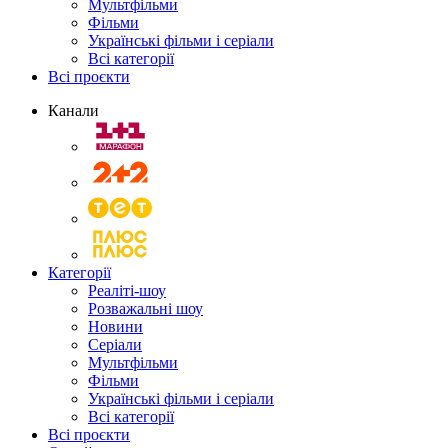
Мультфільми
Фільми
Українські фільми і серіали
Всі категорії
Всі проєкти
Канали
Категорії
Реаліті-шоу
Розважальні шоу
Новини
Серіали
Мультфільми
Фільми
Українські фільми і серіали
Всі категорії
Всі проєкти