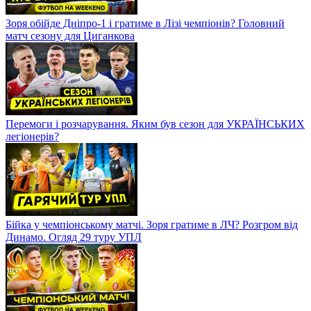
Зоря обійде Дніпро-1 і гратиме в Лізі чемпіонів? Головний
матч сезону для Циганкова
Перемоги і розчарування. Яким був сезон для УКРАЇНСЬКИХ
легіонерів?
Бійка у чемпіонському матчі. Зоря гратиме в ЛЧ? Розгром від
Динамо. Огляд 29 туру УПЛ