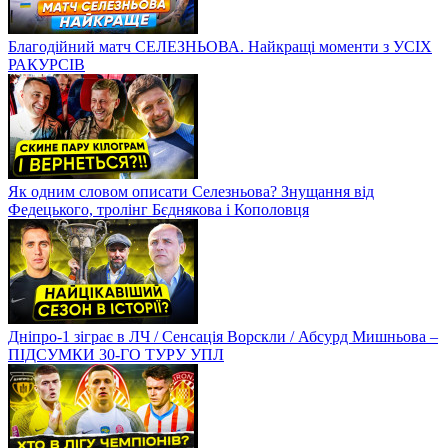
Благодійний матч СЕЛЕЗНЬОВА. Найкращі моменти з УСІХ
РАКУРСІВ
Як одним словом описати Селезньова? Знущання від
Федецького, тролінг Бєднякова і Кополовця
Дніпро-1 зіграє в ЛЧ / Сенсація Ворскли / Абсурд Мишньова –
ПІДСУМКИ 30-ГО ТУРУ УПЛ