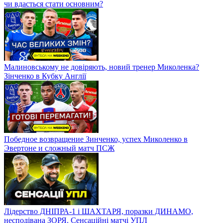
чи вдасться стати основним?
Малиновському не довіряють, новий тренер Миколенка?
Зінченко в Кубку Англії
Победное возвращение Зинченко, успех Миколенко в
Эвертоне и сложный матч ПСЖ
Лідерство ДНІПРА-1 і ШАХТАРЯ, поразки ДИНАМО,
несподівана ЗОРЯ. Сенсаційні матчі УПЛ