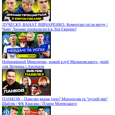
ЛУЧЕСКУ, ВАНАТ, ВІВЧАРЕНКО. Коментарі після матчу /
Чому Динамо провалилося в Лізі Європи?
Неймовірний Миколенко, новий клуб Малиновського, дербі
для Зінченка і Арсенала
ПАНКОВ – Павелко вкрав ідею? Монополія та "рускій мір"
Шаблія / ФК Красава / Плани Мілевського