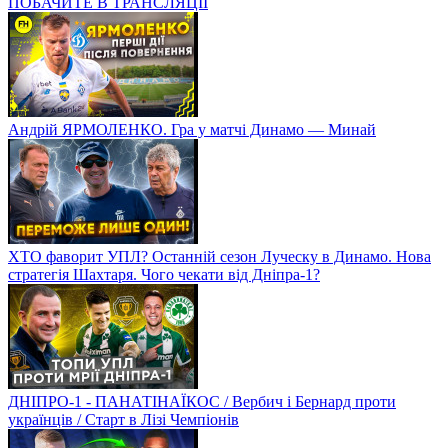
ПОБАЧИТЕ В ТРАНСЛЯЦІЇ
Андрій ЯРМОЛЕНКО. Гра у матчі Динамо — Минай
ХТО фаворит УПЛ? Останній сезон Луческу в Динамо. Нова
стратегія Шахтаря. Чого чекати від Дніпра-1?
ДНІПРО-1 - ПАНАТІНАЇКОС / Вербич і Бернард проти
українців / Старт в Лізі Чемпіонів