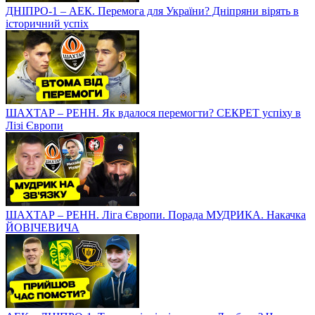
ДНІПРО-1 – АЕК. Перемога для України? Дніпряни вірять в
історичний успіх
ШАХТАР – РЕНН. Як вдалося перемогти? СЕКРЕТ успіху в
Лізі Європи
ШАХТАР – РЕНН. Ліга Європи. Порада МУДРИКА. Накачка
ЙОВІЧЕВИЧА