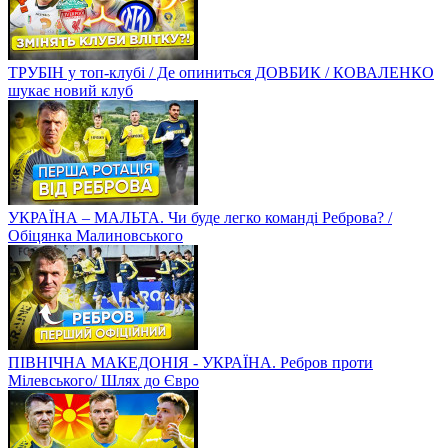
ТРУБІН у топ-клубі / Де опиниться ДОВБИК / КОВАЛЕНКО
шукає новий клуб
УКРАЇНА – МАЛЬТА. Чи буде легко команді Реброва? /
Обіцянка Малиновського
ПІВНІЧНА МАКЕДОНІЯ - УКРАЇНА. Ребров проти
Мілевського/ Шлях до Євро