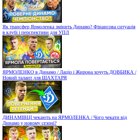
Як трансфер Ярмоленка змінить Динамо? Фінансова ситуація
в клубі і перспективи для УПЛ
ЯРМОЛЕНКО в Динамо / Лаціо і Жирона хочуть ДОВБИКА /
Новий талант для ШАХТАРЯ
ДИНАМІВЦІ чекають на ЯРМОЛЕНКА / Чого чекати від
Динамо у новому сезоні?