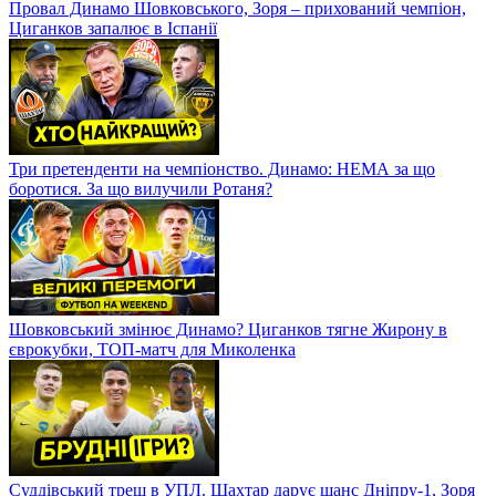
Провал Динамо Шовковського, Зоря – прихований чемпіон,
Циганков запалює в Іспанії
Три претенденти на чемпіонство. Динамо: НЕМА за що
боротися. За що вилучили Ротаня?
Шовковський змінює Динамо? Циганков тягне Жирону в
єврокубки, ТОП-матч для Миколенка
Суддівський треш в УПЛ. Шахтар дарує шанс Дніпру-1, Зоря