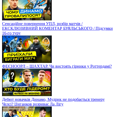
Сенсаційне повернення УПЛ, розбір матчів /
ЕКСКЛЮЗИВНИЙ КОМЕНТАР БУЯЛЬСЬКОГО / Підсумки
16-го туру
ФЕЄНООРД – ШАХТАР. Чи вистоять гірники у Роттердамі?
Дебют новачків Динамо, Мудрик не подобається тренеру
Челсі? Циганков розриває Ла Лігу