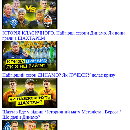
ІСТОРІЯ КЛАСИЧНОГО. Найгірші сезони Динамо. Як вони
грали з ШАХТАРЕМ
Найгірший сезон ДИНАМО? Як ЛУЧЕСКУ долає кризу
Шахтар йде у відрив / Історичний матч Металіста і Вереса /
Що далі з Динамо?