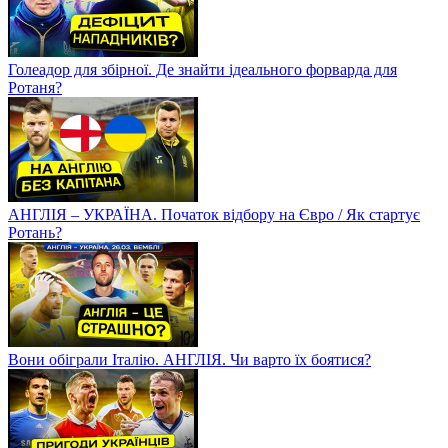
Голеадор для збірної. Де знайти ідеального форварда для
Ротаня?
АНГЛІЯ – УКРАЇНА. Початок відбору на Євро / Як стартує
Ротань?
Вони обіграли Італію. АНГЛІЯ. Чи варто їх боятися?