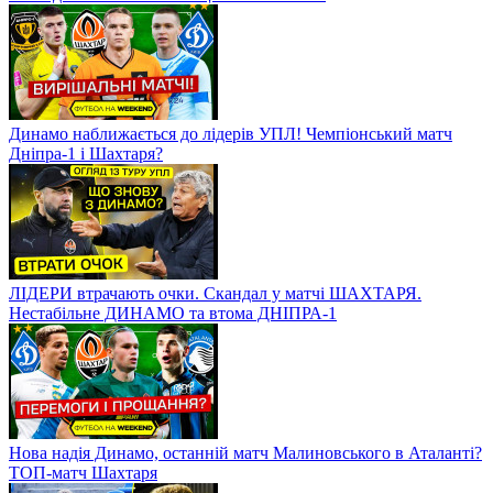
Динамо наближається до лідерів УПЛ! Чемпіонський матч
Дніпра-1 і Шахтаря?
ЛІДЕРИ втрачають очки. Скандал у матчі ШАХТАРЯ.
Нестабільне ДИНАМО та втома ДНІПРА-1
Нова надія Динамо, останній матч Малиновського в Аталанті?
ТОП-матч Шахтаря