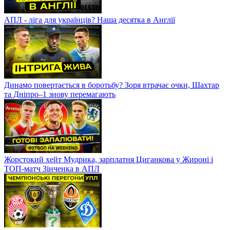
АПЛ - ліга для українців? Наша десятка в Англії
Динамо повертається в боротьбу? Зоря втрачає очки, Шахтар
та Дніпро–1 знову перемагають
Жорстокий хейт Мудрика, зарплатня Циганкова у Жироні і
ТОП-матч Зінченка в АПЛ