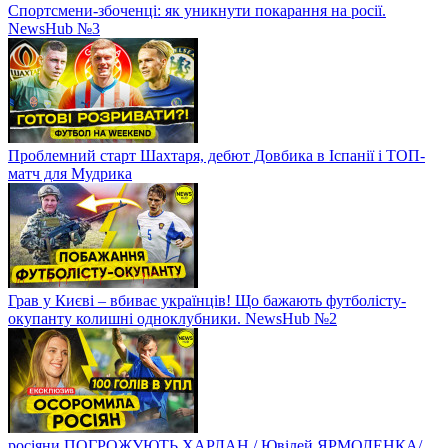
Спортсмени-збоченці: як уникнути покарання на росії.
NewsHub №3
Проблемний старт Шахтаря, дебют Довбика в Іспанії і ТОП-
матч для Мудрика
Грав у Києві – вбиває українців! Що бажають футболісту-
окупанту колишні одноклубники. NewsHub №2
росіяни ПОГРОЖУЮТЬ ХАРЛАН / Ювілей ЯРМОЛЕНКА/