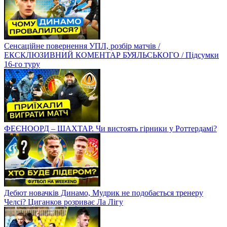
Сенсаційне повернення УПЛ, розбір матчів /
ЕКСКЛЮЗИВНИЙ КОМЕНТАР БУЯЛЬСЬКОГО / Підсумки
16-го туру
ФЕЄНООРД – ШАХТАР. Чи вистоять гірники у Роттердамі?
Дебют новачків Динамо, Мудрик не подобається тренеру
Челсі? Циганков розриває Ла Лігу