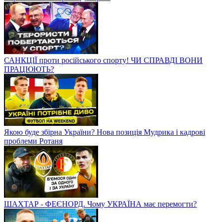
САНКЦІЇ проти російського спорту! ЧИ СПРАВДІ ВОНИ
ПРАЦЮЮТЬ?
Якою буде збірна України? Нова позиція Мудрика і кадрові
проблеми Ротаня
ШАХТАР - ФЕЄНОРД. Чому УКРАЇНА має перемогти?