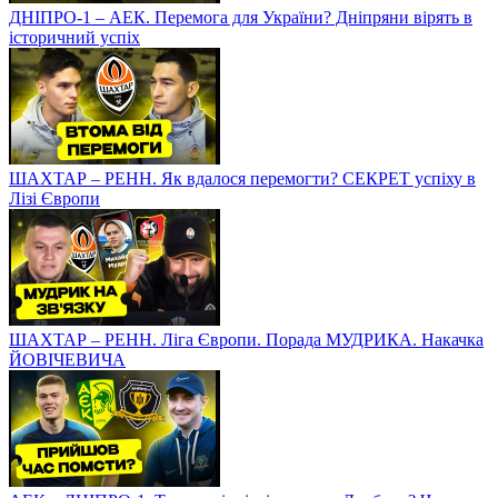
ДНІПРО-1 – АЕК. Перемога для України? Дніпряни вірять в
історичний успіх
ШАХТАР – РЕНН. Як вдалося перемогти? СЕКРЕТ успіху в
Лізі Європи
ШАХТАР – РЕНН. Ліга Європи. Порада МУДРИКА. Накачка
ЙОВІЧЕВИЧА