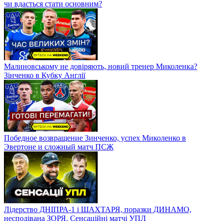
чи вдасться стати основним?
Малиновському не довіряють, новий тренер Миколенка?
Зінченко в Кубку Англії
Победное возвращение Зинченко, успех Миколенко в
Эвертоне и сложный матч ПСЖ
Лідерство ДНІПРА-1 і ШАХТАРЯ, поразки ДИНАМО,
несподівана ЗОРЯ. Сенсаційні матчі УПЛ