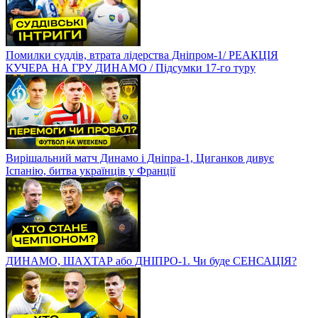
Помилки суддів, втрата лідерства Дніпром-1/ РЕАКЦІЯ
КУЧЕРА НА ГРУ ДИНАМО / Підсумки 17-го туру
Вирішальний матч Динамо і Дніпра-1, Циганков дивує
Іспанію, битва українців у Франції
ДИНАМО, ШАХТАР або ДНІПРО-1. Чи буде СЕНСАЦІЯ?