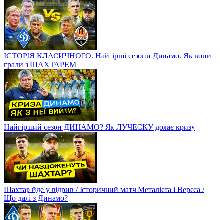
ІСТОРІЯ КЛАСИЧНОГО. Найгірші сезони Динамо. Як вони
грали з ШАХТАРЕМ
Найгірший сезон ДИНАМО? Як ЛУЧЕСКУ долає кризу
Шахтар йде у відрив / Історичний матч Металіста і Вереса /
Що далі з Динамо?