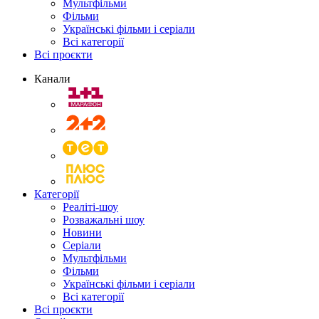
Мультфільми
Фільми
Українські фільми і серіали
Всі категорії
Всі проєкти
Канали
Категорії
Реаліті-шоу
Розважальні шоу
Новини
Серіали
Мультфільми
Фільми
Українські фільми і серіали
Всі категорії
Всі проєкти