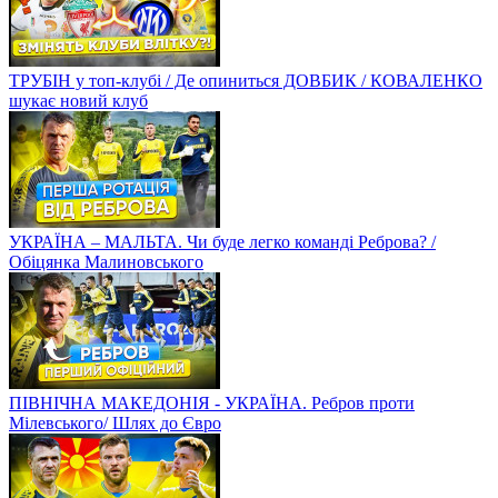
ТРУБІН у топ-клубі / Де опиниться ДОВБИК / КОВАЛЕНКО
шукає новий клуб
УКРАЇНА – МАЛЬТА. Чи буде легко команді Реброва? /
Обіцянка Малиновського
ПІВНІЧНА МАКЕДОНІЯ - УКРАЇНА. Ребров проти
Мілевського/ Шлях до Євро