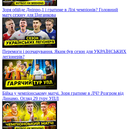
Зоря обійде Дніпро-1 і гратиме в Лізі чемпіонів? Головний
матч сезону для Циганкова
Перемоги і розчарування. Яким був сезон для УКРАЇНСЬКИХ
легіонерів?
Бійка у чемпіонському матчі. Зоря гратиме в ЛЧ? Розгром від
Динамо. Огляд 29 туру УПЛ