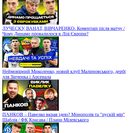
ЛУЧЕСКУ, ВАНАТ, ВІВЧАРЕНКО. Коментарі після матчу /
Чому Динамо провалилося в Лізі Європи?
Неймовірний Миколенко, новий клуб Малиновського, дербі
для Зінченка і Арсенала
ПАНКОВ – Павелко вкрав ідею? Монополія та "рускій мір"
Шаблія / ФК Красава / Плани Мілевського