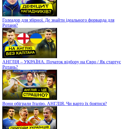
Голеадор для збірної. Де знайти ідеального форварда для
Ротаня?
АНГЛІЯ – УКРАЇНА. Початок відбору на Євро / Як стартує
Ротань?
Вони обіграли Італію. АНГЛІЯ. Чи варто їх боятися?