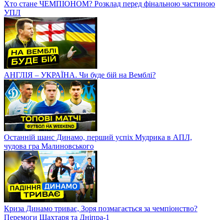
Хто стане ЧЕМПІОНОМ? Розклад перед фінальною частиною
УПЛ
АНГЛІЯ – УКРАЇНА. Чи буде бій на Вемблі?
Останній шанс Динамо, перший успіх Мудрика в АПЛ,
чудова гра Малиновського
Криза Динамо триває, Зоря позмагається за чемпіонство?
Перемоги Шахтаря та Дніпра-1