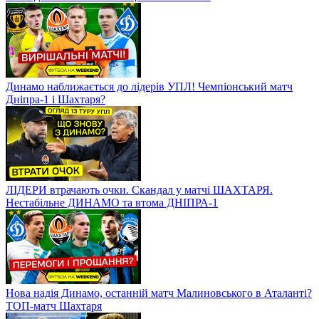
Динамо наближається до лідерів УПЛ! Чемпіонський матч
Дніпра-1 і Шахтаря?
ЛІДЕРИ втрачають очки. Скандал у матчі ШАХТАРЯ.
Нестабільне ДИНАМО та втома ДНІПРА-1
Нова надія Динамо, останній матч Малиновського в Аталанті?
ТОП-матч Шахтаря