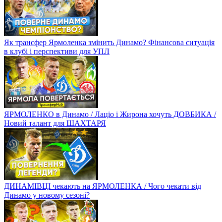
Як трансфер Ярмоленка змінить Динамо? Фінансова ситуація
в клубі і перспективи для УПЛ
ЯРМОЛЕНКО в Динамо / Лаціо і Жирона хочуть ДОВБИКА /
Новий талант для ШАХТАРЯ
ДИНАМІВЦІ чекають на ЯРМОЛЕНКА / Чого чекати від
Динамо у новому сезоні?