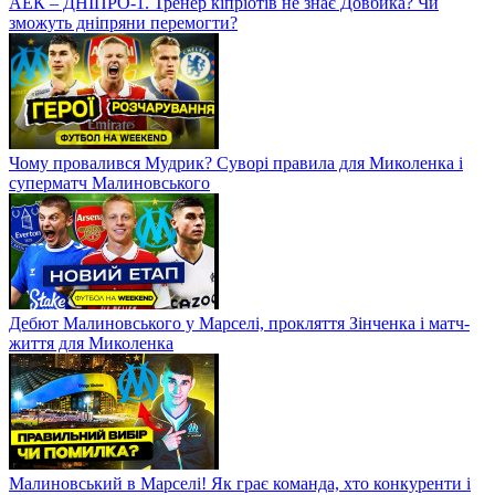
АЕК – ДНІПРО-1. Тренер кіпріотів не знає Довбика? Чи
зможуть дніпряни перемогти?
Чому провалився Мудрик? Суворі правила для Миколенка і
суперматч Малиновського
Дебют Малиновського у Марселі, прокляття Зінченка і матч-
життя для Миколенка
Малиновський в Марселі! Як грає команда, хто конкуренти і