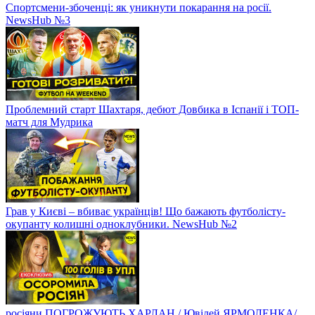
Спортсмени-збоченці: як уникнути покарання на росії.
NewsHub №3
Проблемний старт Шахтаря, дебют Довбика в Іспанії і ТОП-
матч для Мудрика
Грав у Києві – вбиває українців! Що бажають футболісту-
окупанту колишні одноклубники. NewsHub №2
росіяни ПОГРОЖУЮТЬ ХАРЛАН / Ювілей ЯРМОЛЕНКА/