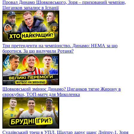
Провал Динамо Шовковського, Зоря – прихований чемпіон,
Циганков запалює в Іспанії
Три претенденти на чемпіонство. Динамо: НЕМА за що
боротися. За що вилучили Ротаня?
Шовковський змінює Динамо? Циганков тягне Жирону в
єврокубки, ТОП-матч для Миколенка
Суддівський треш в УПЛ. Шахтар дарує шанс Дніпру-1, Зоря