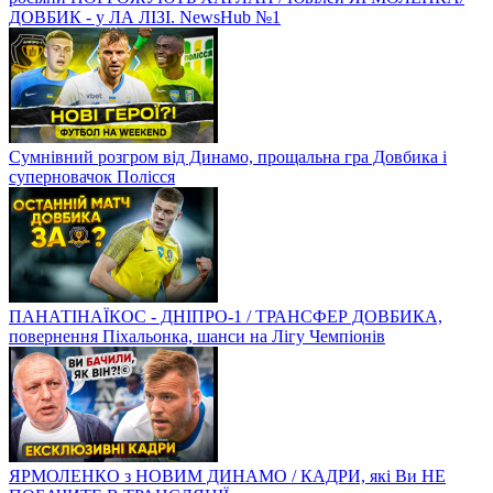
ДОВБИК - у ЛА ЛІЗІ. NewsHub №1
Сумнівний розгром від Динамо, прощальна гра Довбика і
суперновачок Полісся
ПАНАТІНАЇКОС - ДНІПРО-1 / ТРАНСФЕР ДОВБИКА,
повернення Піхальонка, шанси на Лігу Чемпіонів
ЯРМОЛЕНКО з НОВИМ ДИНАМО / КАДРИ, які Ви НЕ