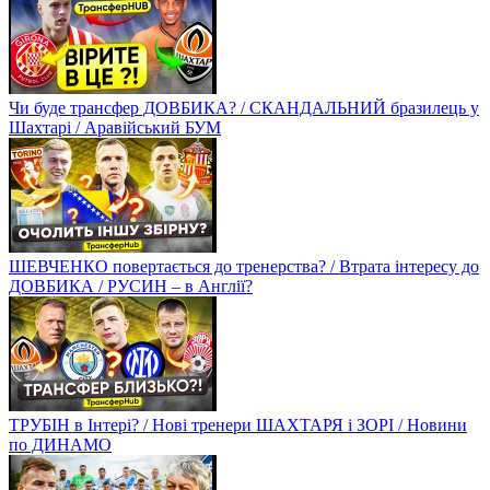
Чи буде трансфер ДОВБИКА? / СКАНДАЛЬНИЙ бразилець у
Шахтарі / Аравійський БУМ
ШЕВЧЕНКО повертається до тренерства? / Втрата інтересу до
ДОВБИКА / РУСИН – в Англії?
ТРУБІН в Інтері? / Нові тренери ШАХТАРЯ і ЗОРІ / Новини
по ДИНАМО