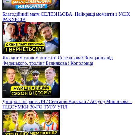
Благодійний матч СЕЛЕЗНЬОВА. Найкращі моменти з УСІХ
РАКУРСІВ
Як одним словом описати Селезньова? Знущання від
Федецького, тролінг Бєднякова і Кополовця
Дніпро-1 зіграє в ЛЧ / Сенсація Ворскли / Абсурд Мишньова –
ПІДСУМКИ 30-ГО ТУРУ УПЛ