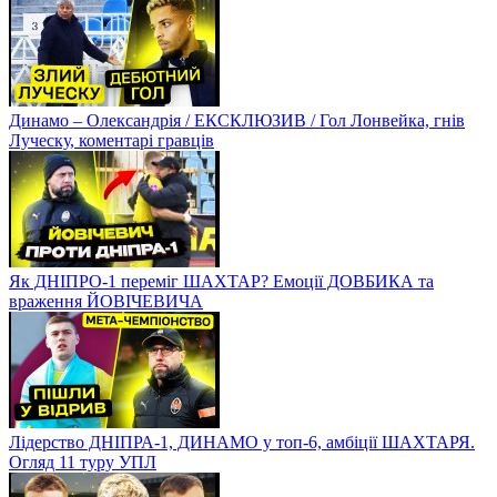
Динамо – Олександрія / ЕКСКЛЮЗИВ / Гол Лонвейка, гнів
Луческу, коментарі гравців
Як ДНІПРО-1 переміг ШАХТАР? Емоції ДОВБИКА та
враження ЙОВІЧЕВИЧА
Лідерство ДНІПРА-1, ДИНАМО у топ-6, амбіції ШАХТАРЯ.
Огляд 11 туру УПЛ