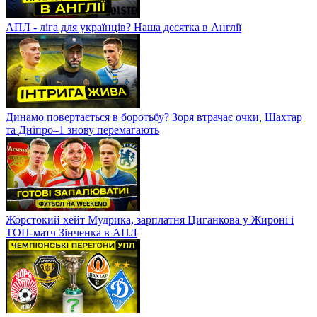
АПЛ - ліга для українців? Наша десятка в Англії
Динамо повертається в боротьбу? Зоря втрачає очки, Шахтар
та Дніпро–1 знову перемагають
Жорстокий хейт Мудрика, зарплатня Циганкова у Жироні і
ТОП-матч Зінченка в АПЛ