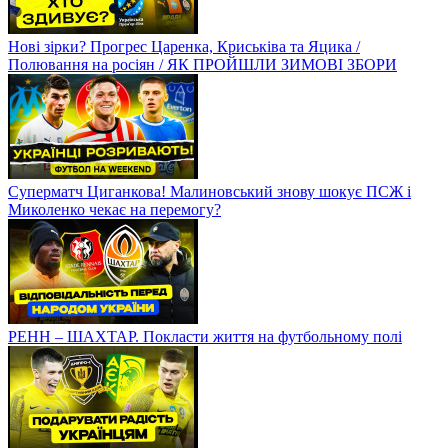
Нові зірки? Прогрес Царенка, Криськіва та Яцика /
Полювання на росіян / ЯК ПРОЙШЛИ ЗИМОВІ ЗБОРИ
Суперматч Циганкова! Малиновський знову шокує ПСЖ і
Миколенко чекає на перемогу?
РЕНН – ШАХТАР. Покласти життя на футбольному полі