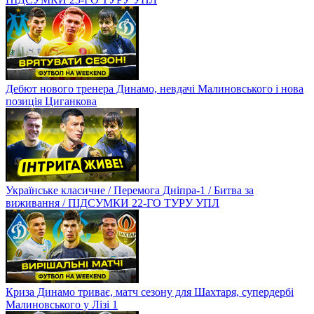
Дебют нового тренера Динамо, невдачі Малиновського і нова
позиція Циганкова
Українське класичне / Перемога Дніпра-1 / Битва за
виживання / ПІДСУМКИ 22-ГО ТУРУ УПЛ
Криза Динамо триває, матч сезону для Шахтаря, супердербі
Малиновського у Лізі 1