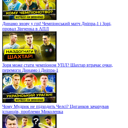
Динамо знову у грі! Чемпіонський матч Дніпра-1 і Зорі,
провал Зінченка в АПЛ
Зоря може стати чемпіоном УПЛ? Шахтар втрачає очки,
перемоги Динамо і Дніпра-1
Чому Мудрик не підходить Челсі? Циганков зачарував
іспанців, проблеми Миколенка