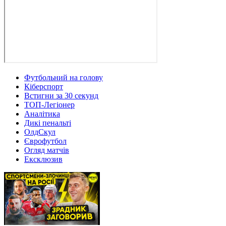
Футбольний на голову
Кіберспорт
Встигни за 30 секунд
ТОП-Легіонер
Аналітика
Дикі пенальті
ОлдСкул
Єврофутбол
Огляд матчів
Ексклюзив