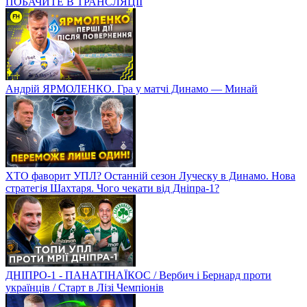
ПОБАЧИТЕ В ТРАНСЛЯЦІЇ
Андрій ЯРМОЛЕНКО. Гра у матчі Динамо — Минай
ХТО фаворит УПЛ? Останній сезон Луческу в Динамо. Нова
стратегія Шахтаря. Чого чекати від Дніпра-1?
ДНІПРО-1 - ПАНАТІНАЇКОС / Вербич і Бернард проти
українців / Старт в Лізі Чемпіонів