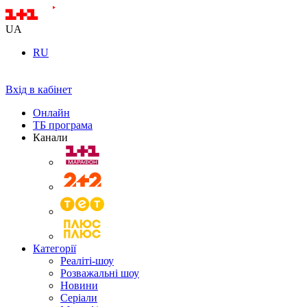
UA
RU
Вхід в кабінет
Онлайн
ТБ програма
Канали
Категорії
Реаліті-шоу
Розважальні шоу
Новини
Серіали