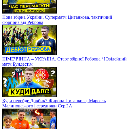
Нова збірна України. Суперматч Циганкова, тактичний
сюрприз від Реброва
НІМЕЧЧИНА – УКРАЇНА. Старт збірної Реброва / Ювілейний
матч Бундестім
Куди перейде Довбик? Жирона Циганкова, Марсель
Малиновського і середняки Серії А