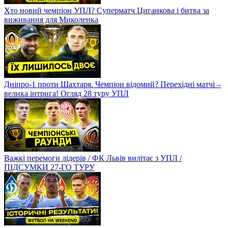
Хто новий чемпіон УПЛ? Суперматч Циганкова і битва за
виживання для Миколенка
Дніпро-1 проти Шахтаря. Чемпіон відомий? Перехідні матчі –
велика інтрига! Огляд 28 туру УПЛ
Важкі перемоги лідерів / ФК Львів вилітає з УПЛ /
ПІДСУМКИ 27-ГО ТУРУ