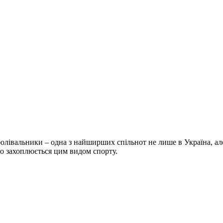
болівальники – одна з найширших спільнот не лише в Україна, але 
хто захоплюється цим видом спорту.