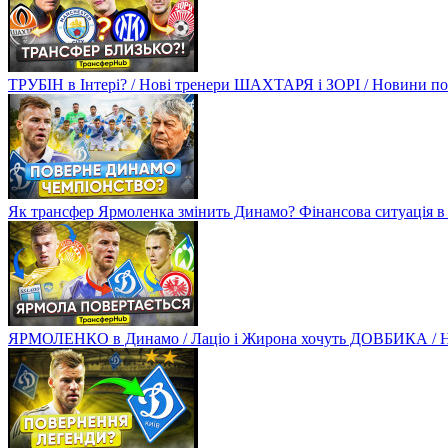
ТРУБІН в Інтері? / Нові тренери ШАХТАРЯ і ЗОРІ / Новини
Як трансфер Ярмоленка змінить Динамо? Фінансова ситуація в
ЯРМОЛЕНКО в Динамо / Лаціо і Жирона хочуть ДОВБИКА / 