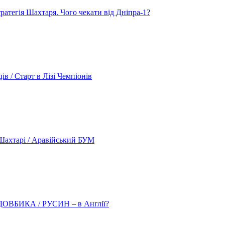
атегія Шахтаря. Чого чекати від Дніпра-1?
 / Старт в Лізі Чемпіонів
ахтарі / Аравійський БУМ
о ДОВБИКА / РУСИН – в Англії?