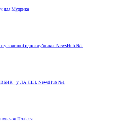
тч для Мудрика
панту колишні одноклубники. NewsHub №2
ИК - у ЛА ЛІЗІ. NewsHub №1
рновачок Полісся