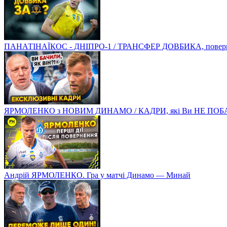
ПАНАТІНАЇКОС - ДНІПРО-1 / ТРАНСФЕР ДОВБИКА, поверненн
ЯРМОЛЕНКО з НОВИМ ДИНАМО / КАДРИ, які Ви НЕ ПОБ
Андрій ЯРМОЛЕНКО. Гра у матчі Динамо — Минай