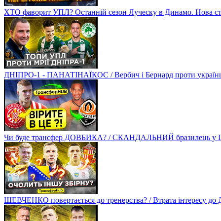
ХТО фаворит УПЛ? Останній сезон Луческу в Динамо. Нова стр
ДНІПРО-1 - ПАНАТІНАЇКОС / Вербич і Бернард проти українців
Чи буде трансфер ДОВБИКА? / СКАНДАЛЬНИЙ бразилець у Ш
ШЕВЧЕНКО повертається до тренерства? / Втрата інтересу д