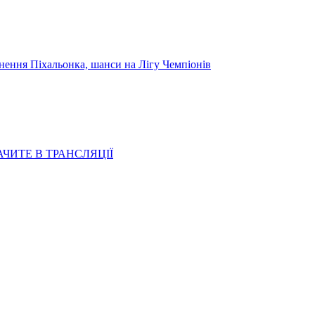
я Піхальонка, шанси на Лігу Чемпіонів
АЧИТЕ В ТРАНСЛЯЦІЇ