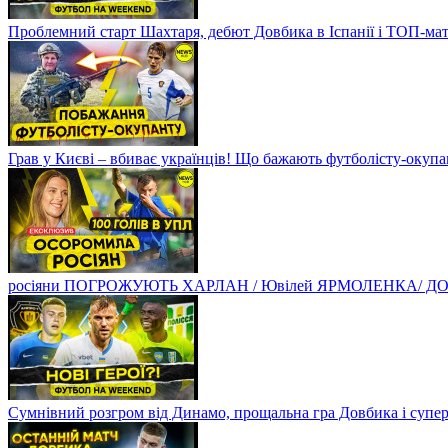
Проблемний старт Шахтаря, дебют Довбика в Іспанії і ТОП-ма
Грав у Києві – вбиває українців! Що бажають футболісту-оку
росіяни ПОГРОЖУЮТЬ ХАРЛАН / Ювілей ЯРМОЛЕНКА/ ДОВБ
Сумнівний розгром від Динамо, прощальна гра Довбика і супе