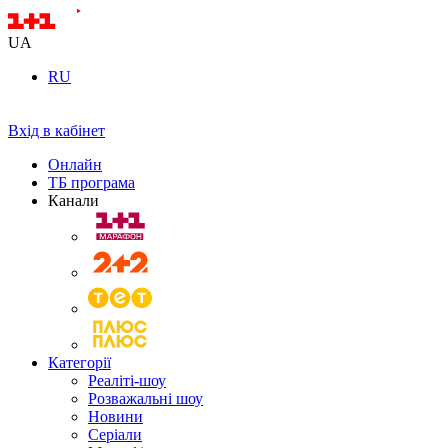
UA
RU
Вхід в кабінет
Онлайн
ТБ програма
Канали
Категорії
Реаліті-шоу
Розважальні шоу
Новини
Серіали