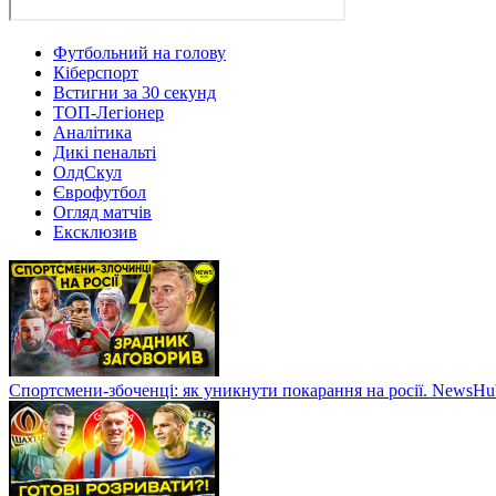
Футбольний на голову
Кіберспорт
Встигни за 30 секунд
ТОП-Легіонер
Аналітика
Дикі пенальті
ОлдСкул
Єврофутбол
Огляд матчів
Ексклюзив
Спортсмени-збоченці: як уникнути покарання на росії. NewsH