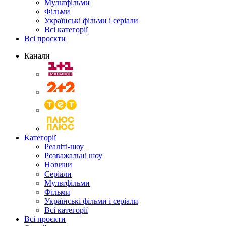
Мультфільми
Фільми
Українські фільми і серіали
Всі категорії
Всі проєкти
Канали
Категорії
Реаліті-шоу
Розважальні шоу
Новини
Серіали
Мультфільми
Фільми
Українські фільми і серіали
Всі категорії
Всі проєкти