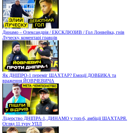
Динамо – Олександрія / ЕКСКЛЮЗИВ / Гол Лонвейка, гнів
Луческу, коментарі гравців
Як ДНІПРО-1 переміг ШАХТАР? Емоції ДОВБИКА та
враження ЙОВІЧЕВИЧА
Лідерство ДНІПРА-1, ДИНАМО у топ-6, амбіції ШАХТАРЯ.
Огляд 11 туру УПЛ