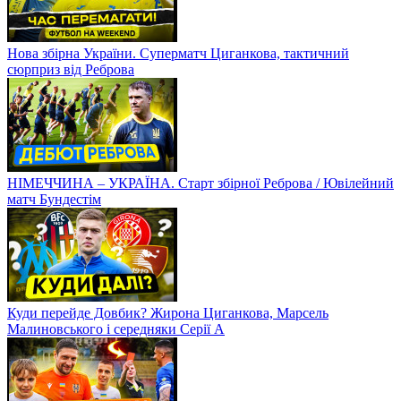
Нова збірна України. Суперматч Циганкова, тактичний
сюрприз від Реброва
НІМЕЧЧИНА – УКРАЇНА. Старт збірної Реброва / Ювілейний
матч Бундестім
Куди перейде Довбик? Жирона Циганкова, Марсель
Малиновського і середняки Серії А