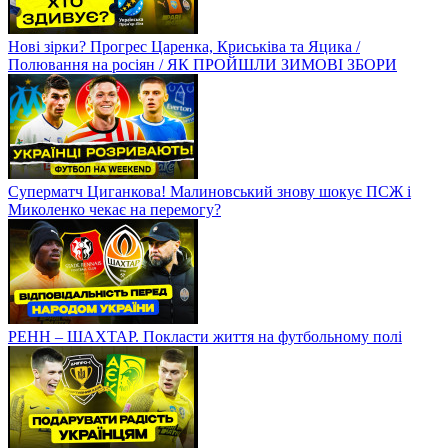
Нові зірки? Прогрес Царенка, Криськіва та Яцика /
Полювання на росіян / ЯК ПРОЙШЛИ ЗИМОВІ ЗБОРИ
Суперматч Циганкова! Малиновський знову шокує ПСЖ і
Миколенко чекає на перемогу?
РЕНН – ШАХТАР. Покласти життя на футбольному полі