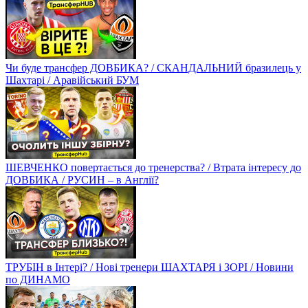
Чи буде трансфер ДОВБИКА? / СКАНДАЛЬНИЙ бразилець у
Шахтарі / Аравійський БУМ
ШЕВЧЕНКО повертається до тренерства? / Втрата інтересу до
ДОВБИКА / РУСИН – в Англії?
ТРУБІН в Інтері? / Нові тренери ШАХТАРЯ і ЗОРІ / Новини
по ДИНАМО