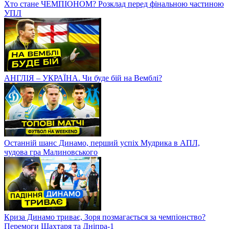
Хто стане ЧЕМПІОНОМ? Розклад перед фінальною частиною
УПЛ
АНГЛІЯ – УКРАЇНА. Чи буде бій на Вемблі?
Останній шанс Динамо, перший успіх Мудрика в АПЛ,
чудова гра Малиновського
Криза Динамо триває, Зоря позмагається за чемпіонство?
Перемоги Шахтаря та Дніпра-1