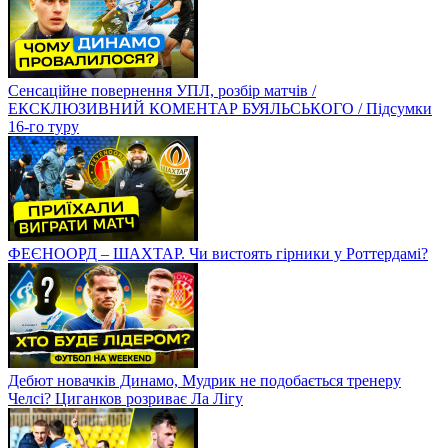
Сенсаційне повернення УПЛ, розбір матчів /
ЕКСКЛЮЗИВНИЙ КОМЕНТАР БУЯЛЬСЬКОГО / Підсумки
16-го туру
ФЕЄНООРД – ШАХТАР. Чи вистоять гірники у Роттердамі?
Дебют новачків Динамо, Мудрик не подобається тренеру
Челсі? Циганков розриває Ла Лігу