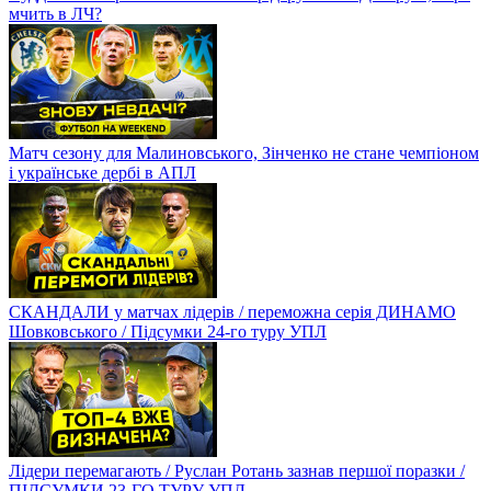
мчить в ЛЧ?
Матч сезону для Малиновського, Зінченко не стане чемпіоном
і українське дербі в АПЛ
СКАНДАЛИ у матчах лідерів / переможна серія ДИНАМО
Шовковського / Підсумки 24-го туру УПЛ
Лідери перемагають / Руслан Ротань зазнав першої поразки /
ПІДСУМКИ 23-ГО ТУРУ УПЛ