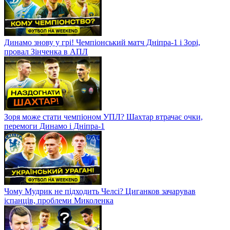
Динамо знову у грі! Чемпіонський матч Дніпра-1 і Зорі,
провал Зінченка в АПЛ
Зоря може стати чемпіоном УПЛ? Шахтар втрачає очки,
перемоги Динамо і Дніпра-1
Чому Мудрик не підходить Челсі? Циганков зачарував
іспанців, проблеми Миколенка