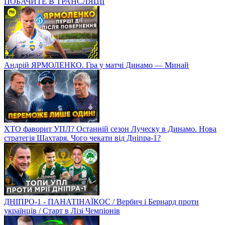
ПОБАЧИТЕ В ТРАНСЛЯЦІЇ
Андрій ЯРМОЛЕНКО. Гра у матчі Динамо — Минай
ХТО фаворит УПЛ? Останній сезон Луческу в Динамо. Нова
стратегія Шахтаря. Чого чекати від Дніпра-1?
ДНІПРО-1 - ПАНАТІНАЇКОС / Вербич і Бернард проти
українців / Старт в Лізі Чемпіонів