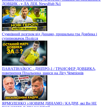
ДОВБИК - у ЛА ЛІЗІ. NewsHub №1
Сумнівний розгром від Динамо, прощальна гра Довбика і
суперновачок Полісся
ПАНАТІНАЇКОС - ДНІПРО-1 / ТРАНСФЕР ДОВБИКА,
повернення Піхальонка, шанси на Лігу Чемпіонів
ЯРМОЛЕНКО з НОВИМ ДИНАМО / КАДРИ, які Ви НЕ