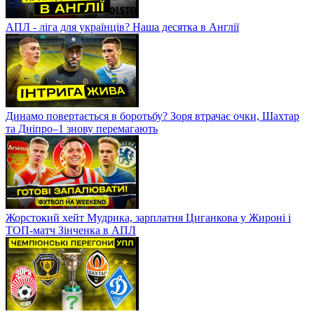
АПЛ - ліга для українців? Наша десятка в Англії
Динамо повертається в боротьбу? Зоря втрачає очки, Шахтар
та Дніпро–1 знову перемагають
Жорстокий хейт Мудрика, зарплатня Циганкова у Жироні і
ТОП-матч Зінченка в АПЛ