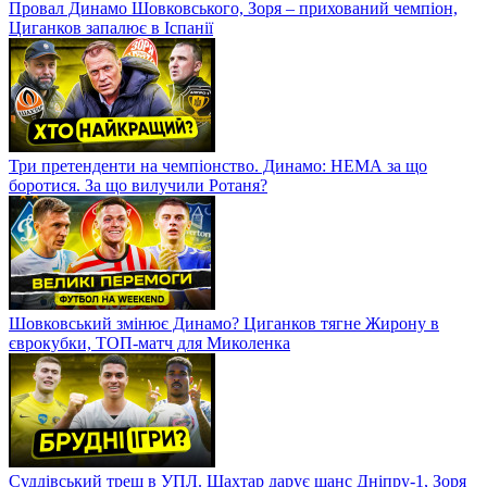
Провал Динамо Шовковського, Зоря – прихований чемпіон,
Циганков запалює в Іспанії
Три претенденти на чемпіонство. Динамо: НЕМА за що
боротися. За що вилучили Ротаня?
Шовковський змінює Динамо? Циганков тягне Жирону в
єврокубки, ТОП-матч для Миколенка
Суддівський треш в УПЛ. Шахтар дарує шанс Дніпру-1, Зоря