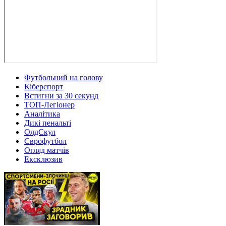
Футбольний на голову
Кіберспорт
Встигни за 30 секунд
ТОП-Легіонер
Аналітика
Дикі пенальті
ОлдСкул
Єврофутбол
Огляд матчів
Ексклюзив