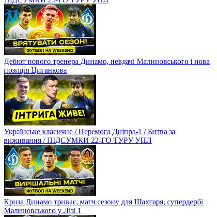
Дебют нового тренера Динамо, невдачі Малиновського і нова
позиція Циганкова
Українське класичне / Перемога Дніпра-1 / Битва за
виживання / ПІДСУМКИ 22-ГО ТУРУ УПЛ
Криза Динамо триває, матч сезону для Шахтаря, супердербі
Малиновського у Лізі 1