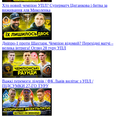
Хто новий чемпіон УПЛ? Суперматч Циганкова і битва за
виживання для Миколенка
Дніпро-1 проти Шахтаря. Чемпіон відомий? Перехідні матчі –
велика інтрига! Огляд 28 туру УПЛ
Важкі перемоги лідерів / ФК Львів вилітає з УПЛ /
ПІДСУМКИ 27-ГО ТУРУ