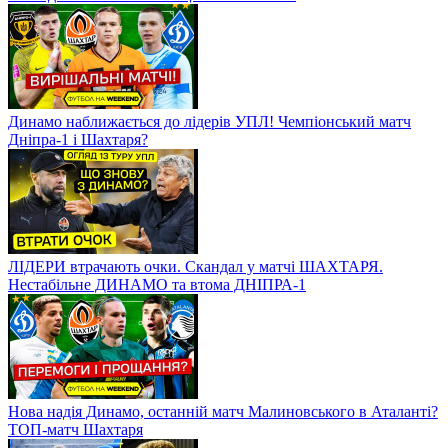
Динамо наближається до лідерів УПЛ! Чемпіонський матч
Дніпра-1 і Шахтаря?
ЛІДЕРИ втрачають очки. Скандал у матчі ШАХТАРЯ.
Нестабільне ДИНАМО та втома ДНІПРА-1
Нова надія Динамо, останній матч Малиновського в Аталанті?
ТОП-матч Шахтаря