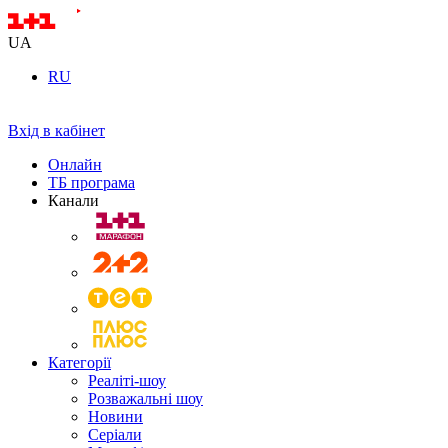
UA
RU
Вхід в кабінет
Онлайн
ТБ програма
Канали
Категорії
Реаліті-шоу
Розважальні шоу
Новини
Серіали