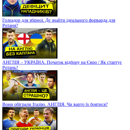
Голеадор для збірної. Де знайти ідеального форварда для
Ротаня?
АНГЛІЯ – УКРАЇНА. Початок відбору на Євро / Як стартує
Ротань?
Вони обіграли Італію. АНГЛІЯ. Чи варто їх боятися?