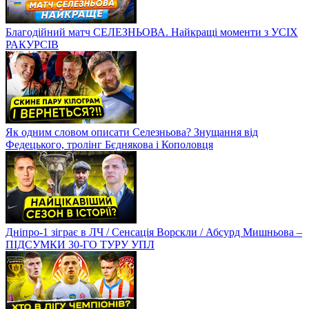
Благодійний матч СЕЛЕЗНЬОВА. Найкращі моменти з УСІХ
РАКУРСІВ
Як одним словом описати Селезньова? Знущання від
Федецького, тролінг Бєднякова і Кополовця
Дніпро-1 зіграє в ЛЧ / Сенсація Ворскли / Абсурд Мишньова –
ПІДСУМКИ 30-ГО ТУРУ УПЛ