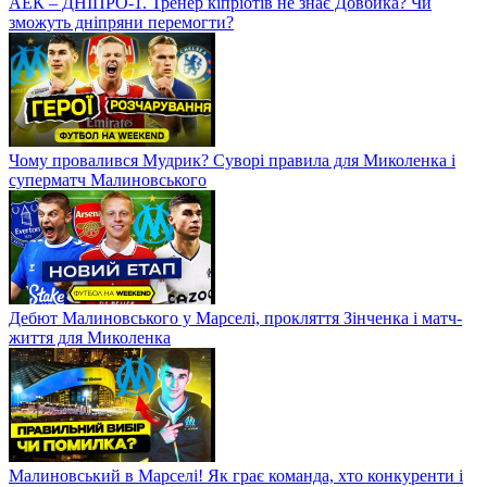
АЕК – ДНІПРО-1. Тренер кіпріотів не знає Довбика? Чи
зможуть дніпряни перемогти?
Чому провалився Мудрик? Суворі правила для Миколенка і
суперматч Малиновського
Дебют Малиновського у Марселі, прокляття Зінченка і матч-
життя для Миколенка
Малиновський в Марселі! Як грає команда, хто конкуренти і