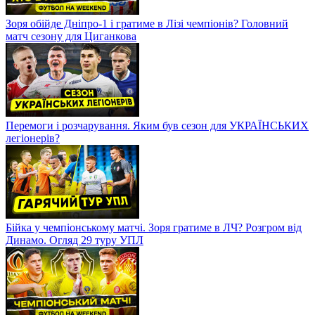
Зоря обійде Дніпро-1 і гратиме в Лізі чемпіонів? Головний
матч сезону для Циганкова
Перемоги і розчарування. Яким був сезон для УКРАЇНСЬКИХ
легіонерів?
Бійка у чемпіонському матчі. Зоря гратиме в ЛЧ? Розгром від
Динамо. Огляд 29 туру УПЛ