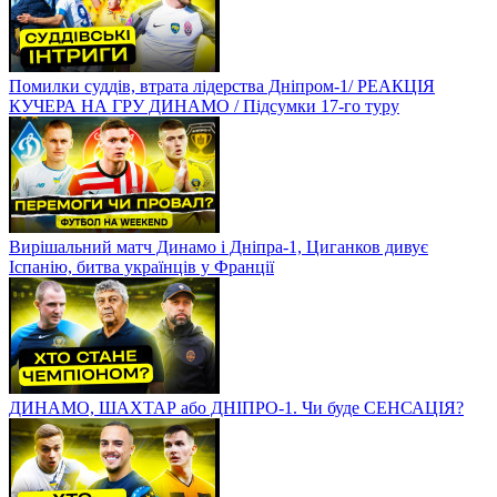
Помилки суддів, втрата лідерства Дніпром-1/ РЕАКЦІЯ
КУЧЕРА НА ГРУ ДИНАМО / Підсумки 17-го туру
Вирішальний матч Динамо і Дніпра-1, Циганков дивує
Іспанію, битва українців у Франції
ДИНАМО, ШАХТАР або ДНІПРО-1. Чи буде СЕНСАЦІЯ?