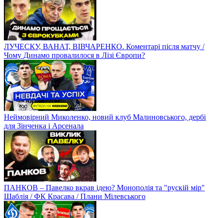
ЛУЧЕСКУ, ВАНАТ, ВІВЧАРЕНКО. Коментарі після матчу /
Чому Динамо провалилося в Лізі Європи?
Неймовірний Миколенко, новий клуб Малиновського, дербі
для Зінченка і Арсенала
ПАНКОВ – Павелко вкрав ідею? Монополія та "рускій мір"
Шаблія / ФК Красава / Плани Мілевського