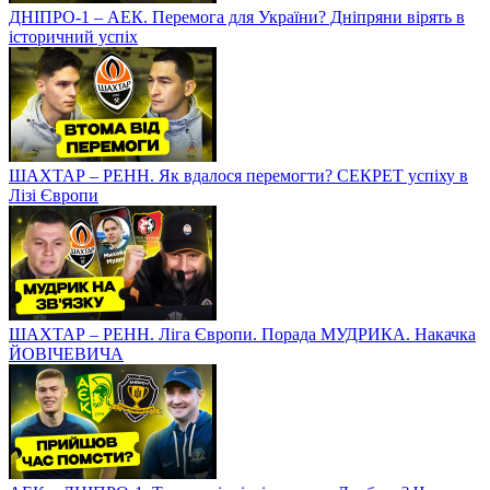
ДНІПРО-1 – АЕК. Перемога для України? Дніпряни вірять в
історичний успіх
ШАХТАР – РЕНН. Як вдалося перемогти? СЕКРЕТ успіху в
Лізі Європи
ШАХТАР – РЕНН. Ліга Європи. Порада МУДРИКА. Накачка
ЙОВІЧЕВИЧА