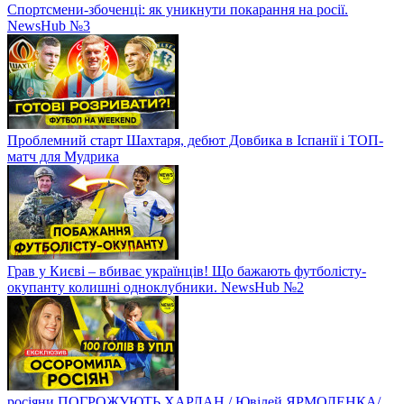
Спортсмени-збоченці: як уникнути покарання на росії.
NewsHub №3
Проблемний старт Шахтаря, дебют Довбика в Іспанії і ТОП-
матч для Мудрика
Грав у Києві – вбиває українців! Що бажають футболісту-
окупанту колишні одноклубники. NewsHub №2
росіяни ПОГРОЖУЮТЬ ХАРЛАН / Ювілей ЯРМОЛЕНКА/