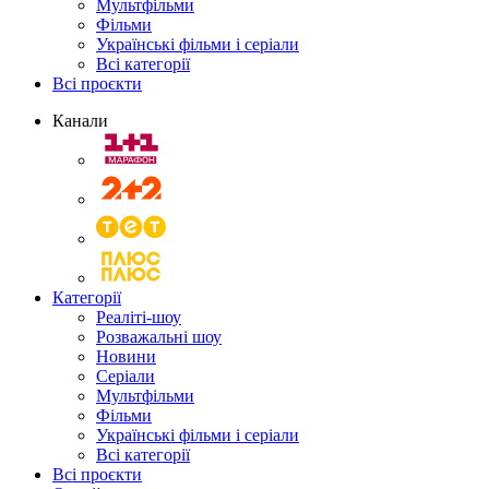
Мультфільми
Фільми
Українські фільми і серіали
Всі категорії
Всі проєкти
Канали
Категорії
Реаліті-шоу
Розважальні шоу
Новини
Серіали
Мультфільми
Фільми
Українські фільми і серіали
Всі категорії
Всі проєкти