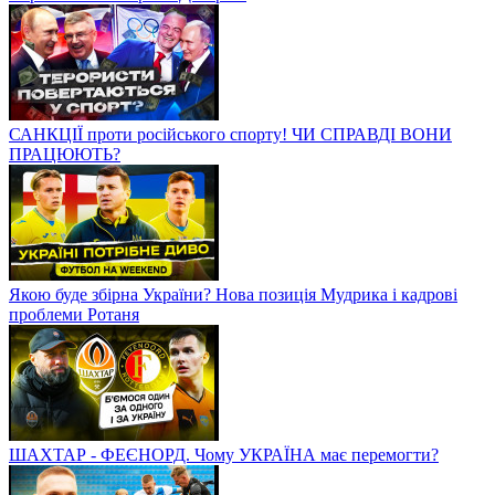
САНКЦІЇ проти російського спорту! ЧИ СПРАВДІ ВОНИ
ПРАЦЮЮТЬ?
Якою буде збірна України? Нова позиція Мудрика і кадрові
проблеми Ротаня
ШАХТАР - ФЕЄНОРД. Чому УКРАЇНА має перемогти?