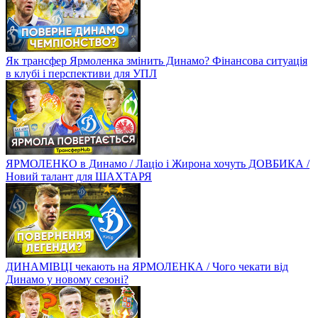
Як трансфер Ярмоленка змінить Динамо? Фінансова ситуація
в клубі і перспективи для УПЛ
ЯРМОЛЕНКО в Динамо / Лаціо і Жирона хочуть ДОВБИКА /
Новий талант для ШАХТАРЯ
ДИНАМІВЦІ чекають на ЯРМОЛЕНКА / Чого чекати від
Динамо у новому сезоні?