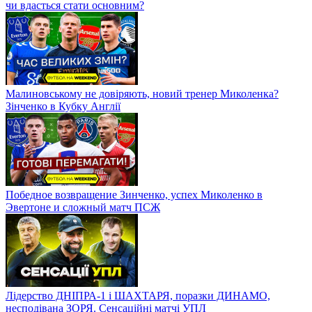
чи вдасться стати основним?
Малиновському не довіряють, новий тренер Миколенка?
Зінченко в Кубку Англії
Победное возвращение Зинченко, успех Миколенко в
Эвертоне и сложный матч ПСЖ
Лідерство ДНІПРА-1 і ШАХТАРЯ, поразки ДИНАМО,
несподівана ЗОРЯ. Сенсаційні матчі УПЛ