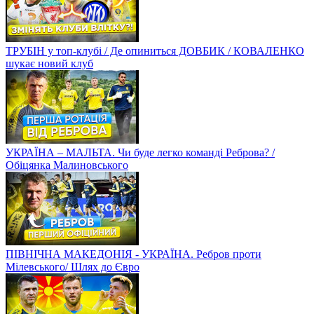
ТРУБІН у топ-клубі / Де опиниться ДОВБИК / КОВАЛЕНКО
шукає новий клуб
УКРАЇНА – МАЛЬТА. Чи буде легко команді Реброва? /
Обіцянка Малиновського
ПІВНІЧНА МАКЕДОНІЯ - УКРАЇНА. Ребров проти
Мілевського/ Шлях до Євро