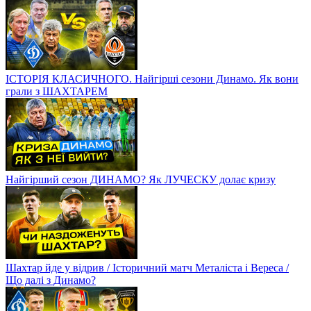
ІСТОРІЯ КЛАСИЧНОГО. Найгірші сезони Динамо. Як вони
грали з ШАХТАРЕМ
Найгірший сезон ДИНАМО? Як ЛУЧЕСКУ долає кризу
Шахтар йде у відрив / Історичний матч Металіста і Вереса /
Що далі з Динамо?