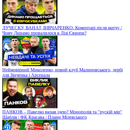
ЛУЧЕСКУ, ВАНАТ, ВІВЧАРЕНКО. Коментарі після матчу /
Чому Динамо провалилося в Лізі Європи?
Неймовірний Миколенко, новий клуб Малиновського, дербі
для Зінченка і Арсенала
ПАНКОВ – Павелко вкрав ідею? Монополія та "рускій мір"
Шаблія / ФК Красава / Плани Мілевського