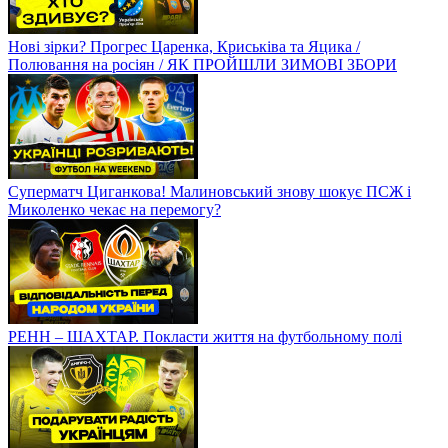
Нові зірки? Прогрес Царенка, Криськіва та Яцика /
Полювання на росіян / ЯК ПРОЙШЛИ ЗИМОВІ ЗБОРИ
Суперматч Циганкова! Малиновський знову шокує ПСЖ і
Миколенко чекає на перемогу?
РЕНН – ШАХТАР. Покласти життя на футбольному полі