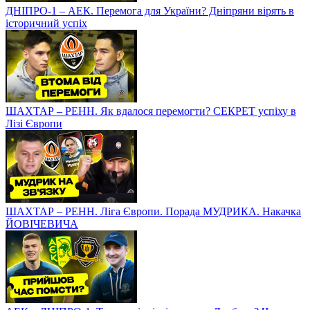
ДНІПРО-1 – АЕК. Перемога для України? Дніпряни вірять в
історичний успіх
ШАХТАР – РЕНН. Як вдалося перемогти? СЕКРЕТ успіху в
Лізі Європи
ШАХТАР – РЕНН. Ліга Європи. Порада МУДРИКА. Накачка
ЙОВІЧЕВИЧА