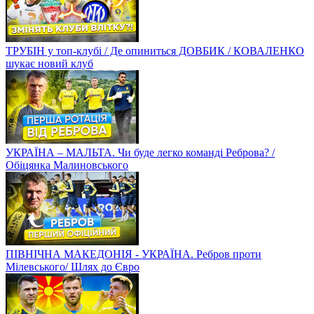
ТРУБІН у топ-клубі / Де опиниться ДОВБИК / КОВАЛЕНКО
шукає новий клуб
УКРАЇНА – МАЛЬТА. Чи буде легко команді Реброва? /
Обіцянка Малиновського
ПІВНІЧНА МАКЕДОНІЯ - УКРАЇНА. Ребров проти
Мілевського/ Шлях до Євро