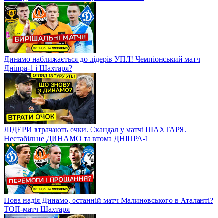
Динамо наближається до лідерів УПЛ! Чемпіонський матч
Дніпра-1 і Шахтаря?
ЛІДЕРИ втрачають очки. Скандал у матчі ШАХТАРЯ.
Нестабільне ДИНАМО та втома ДНІПРА-1
Нова надія Динамо, останній матч Малиновського в Аталанті?
ТОП-матч Шахтаря