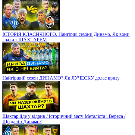
ІСТОРІЯ КЛАСИЧНОГО. Найгірші сезони Динамо. Як вони
грали з ШАХТАРЕМ
Найгірший сезон ДИНАМО? Як ЛУЧЕСКУ долає кризу
Шахтар йде у відрив / Історичний матч Металіста і Вереса /
Що далі з Динамо?