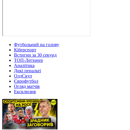
Футбольний на голову
Кіберспорт
Встигни за 30 секунд
ТОП-Легіонер
Аналітика
Дикі пенальті
ОлдСкул
Єврофутбол
Огляд матчів
Ексклюзив