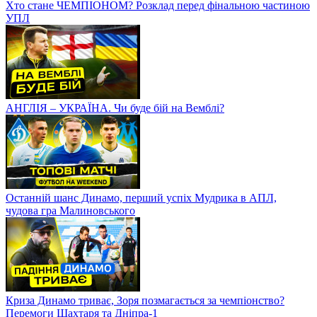
Хто стане ЧЕМПІОНОМ? Розклад перед фінальною частиною
УПЛ
АНГЛІЯ – УКРАЇНА. Чи буде бій на Вемблі?
Останній шанс Динамо, перший успіх Мудрика в АПЛ,
чудова гра Малиновського
Криза Динамо триває, Зоря позмагається за чемпіонство?
Перемоги Шахтаря та Дніпра-1