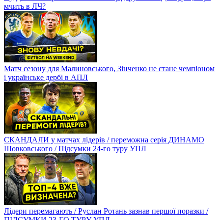
мчить в ЛЧ?
Матч сезону для Малиновського, Зінченко не стане чемпіоном
і українське дербі в АПЛ
СКАНДАЛИ у матчах лідерів / переможна серія ДИНАМО
Шовковського / Підсумки 24-го туру УПЛ
Лідери перемагають / Руслан Ротань зазнав першої поразки /
ПІДСУМКИ 23-ГО ТУРУ УПЛ