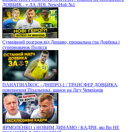
ДОВБИК - у ЛА ЛІЗІ. NewsHub №1
Сумнівний розгром від Динамо, прощальна гра Довбика і
суперновачок Полісся
ПАНАТІНАЇКОС - ДНІПРО-1 / ТРАНСФЕР ДОВБИКА,
повернення Піхальонка, шанси на Лігу Чемпіонів
ЯРМОЛЕНКО з НОВИМ ДИНАМО / КАДРИ, які Ви НЕ