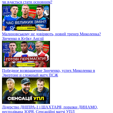
чи вдасться стати основним?
Малиновському не довіряють, новий тренер Миколенка?
Зінченко в Кубку Англії
Победное возвращение Зинченко, успех Миколенко в
Эвертоне и сложный матч ПСЖ
Лідерство ДНІПРА-1 і ШАХТАРЯ, поразки ДИНАМО,
несподівана ЗОРЯ. Сенсаційні матчі УПЛ