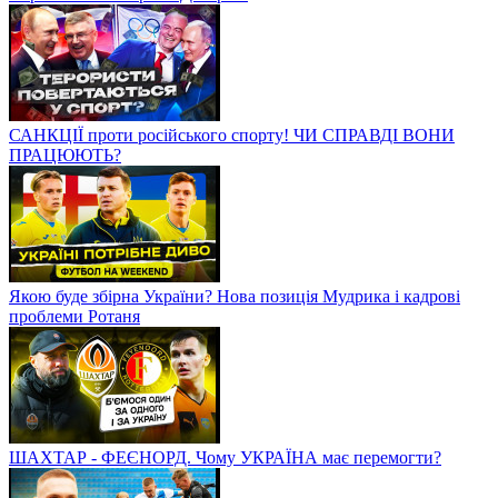
САНКЦІЇ проти російського спорту! ЧИ СПРАВДІ ВОНИ
ПРАЦЮЮТЬ?
Якою буде збірна України? Нова позиція Мудрика і кадрові
проблеми Ротаня
ШАХТАР - ФЕЄНОРД. Чому УКРАЇНА має перемогти?