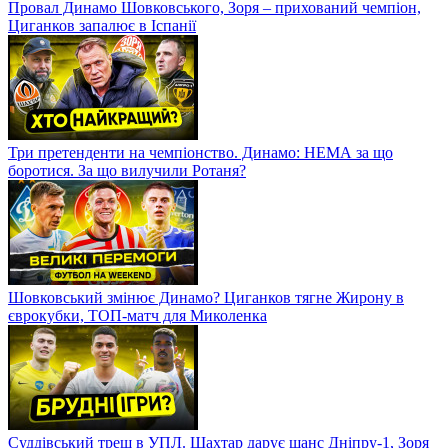
Провал Динамо Шовковського, Зоря – прихований чемпіон,
Циганков запалює в Іспанії
Три претенденти на чемпіонство. Динамо: НЕМА за що
боротися. За що вилучили Ротаня?
Шовковський змінює Динамо? Циганков тягне Жирону в
єврокубки, ТОП-матч для Миколенка
Суддівський треш в УПЛ. Шахтар дарує шанс Дніпру-1, Зоря