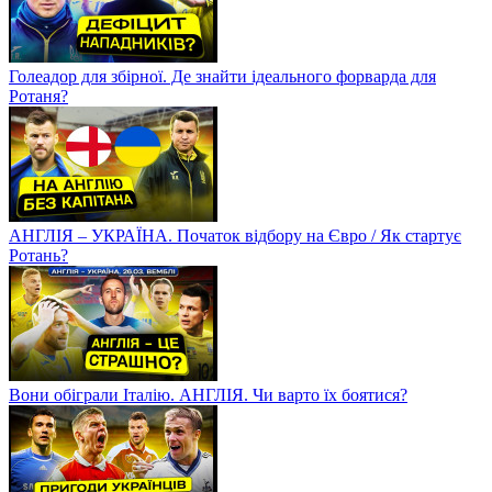
Голеадор для збірної. Де знайти ідеального форварда для
Ротаня?
АНГЛІЯ – УКРАЇНА. Початок відбору на Євро / Як стартує
Ротань?
Вони обіграли Італію. АНГЛІЯ. Чи варто їх боятися?