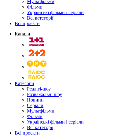
Мультфільми
Фільми
Українські фільми і серіали
Всі категорії
Всі проєкти
Канали
Категорії
Реаліті-шоу
Розважальні шоу
Новини
Серіали
Мультфільми
Фільми
Українські фільми і серіали
Всі категорії
Всі проєкти