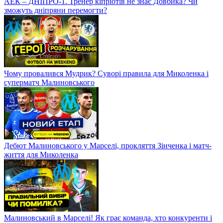
АЕК – ДНІПРО-1. Тренер кіпріотів не знає Довбика? Чи
зможуть дніпряни перемогти?
Чому провалився Мудрик? Суворі правила для Миколенка і
суперматч Малиновського
Дебют Малиновського у Марселі, прокляття Зінченка і матч-
життя для Миколенка
Малиновський в Марселі! Як грає команда, хто конкуренти і