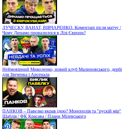
ЛУЧЕСКУ, ВАНАТ, ВІВЧАРЕНКО. Коментарі після матчу /
Чому Динамо провалилося в Лізі Європи?
Неймовірний Миколенко, новий клуб Малиновського, дербі
для Зінченка і Арсенала
ПАНКОВ – Павелко вкрав ідею? Монополія та "рускій мір"
Шаблія / ФК Красава / Плани Мілевського