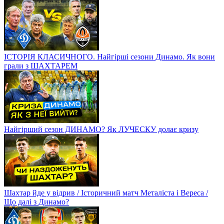
ІСТОРІЯ КЛАСИЧНОГО. Найгірші сезони Динамо. Як вони
грали з ШАХТАРЕМ
Найгірший сезон ДИНАМО? Як ЛУЧЕСКУ долає кризу
Шахтар йде у відрив / Історичний матч Металіста і Вереса /
Що далі з Динамо?