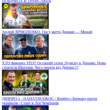
ПОБАЧИТЕ В ТРАНСЛЯЦІЇ
Андрій ЯРМОЛЕНКО. Гра у матчі Динамо — Минай
ХТО фаворит УПЛ? Останній сезон Луческу в Динамо. Нова
стратегія Шахтаря. Чого чекати від Дніпра-1?
ДНІПРО-1 - ПАНАТІНАЇКОС / Вербич і Бернард проти
українців / Старт в Лізі Чемпіонів