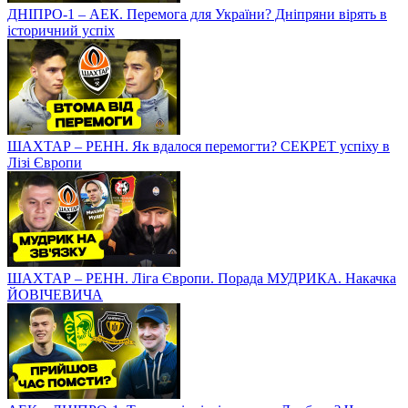
ДНІПРО-1 – АЕК. Перемога для України? Дніпряни вірять в
історичний успіх
ШАХТАР – РЕНН. Як вдалося перемогти? СЕКРЕТ успіху в
Лізі Європи
ШАХТАР – РЕНН. Ліга Європи. Порада МУДРИКА. Накачка
ЙОВІЧЕВИЧА