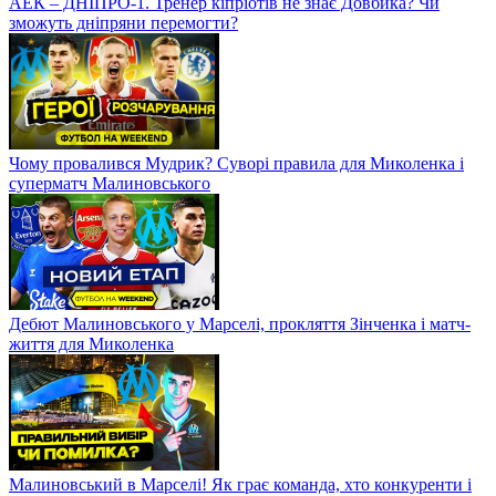
АЕК – ДНІПРО-1. Тренер кіпріотів не знає Довбика? Чи
зможуть дніпряни перемогти?
Чому провалився Мудрик? Суворі правила для Миколенка і
суперматч Малиновського
Дебют Малиновського у Марселі, прокляття Зінченка і матч-
життя для Миколенка
Малиновський в Марселі! Як грає команда, хто конкуренти і