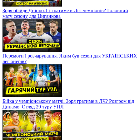
Зоря обійде Дніпро-1 і гратиме в Лізі чемпіонів? Головний
матч сезону для Циганкова
Перемоги і розчарування. Яким був сезон для УКРАЇНСЬКИХ
легіонерів?
Бійка у чемпіонському матчі. Зоря гратиме в ЛЧ? Розгром від
Динамо. Огляд 29 туру УПЛ