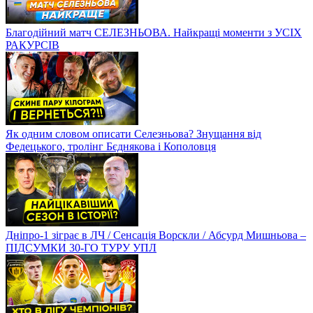
Благодійний матч СЕЛЕЗНЬОВА. Найкращі моменти з УСІХ
РАКУРСІВ
Як одним словом описати Селезньова? Знущання від
Федецького, тролінг Бєднякова і Кополовця
Дніпро-1 зіграє в ЛЧ / Сенсація Ворскли / Абсурд Мишньова –
ПІДСУМКИ 30-ГО ТУРУ УПЛ