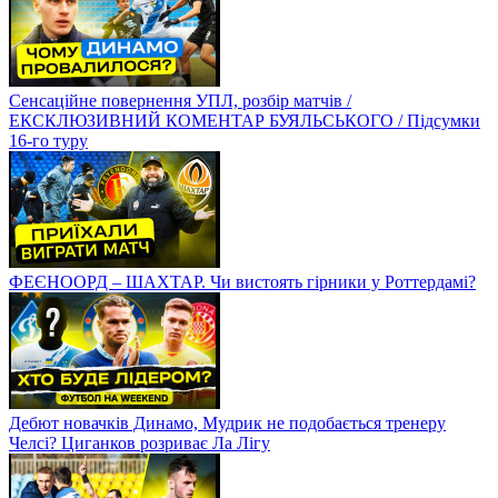
Сенсаційне повернення УПЛ, розбір матчів /
ЕКСКЛЮЗИВНИЙ КОМЕНТАР БУЯЛЬСЬКОГО / Підсумки
16-го туру
ФЕЄНООРД – ШАХТАР. Чи вистоять гірники у Роттердамі?
Дебют новачків Динамо, Мудрик не подобається тренеру
Челсі? Циганков розриває Ла Лігу