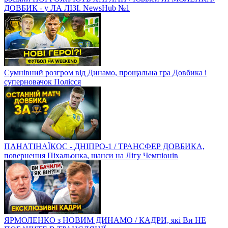
ДОВБИК - у ЛА ЛІЗІ. NewsHub №1
Сумнівний розгром від Динамо, прощальна гра Довбика і
суперновачок Полісся
ПАНАТІНАЇКОС - ДНІПРО-1 / ТРАНСФЕР ДОВБИКА,
повернення Піхальонка, шанси на Лігу Чемпіонів
ЯРМОЛЕНКО з НОВИМ ДИНАМО / КАДРИ, які Ви НЕ