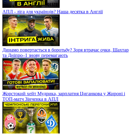
АПЛ - ліга для українців? Наша десятка в Англії
Динамо повертається в боротьбу? Зоря втрачає очки, Шахтар
та Дніпро–1 знову перемагають
Жорстокий хейт Мудрика, зарплатня Циганкова у Жироні і
ТОП-матч Зінченка в АПЛ