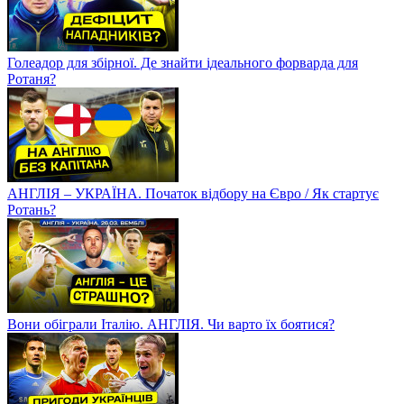
Голеадор для збірної. Де знайти ідеального форварда для
Ротаня?
АНГЛІЯ – УКРАЇНА. Початок відбору на Євро / Як стартує
Ротань?
Вони обіграли Італію. АНГЛІЯ. Чи варто їх боятися?