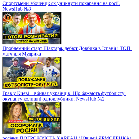
Спортсмени-збоченці: як уникнути покарання на росії.
NewsHub №3
Проблемний старт Шахтаря, дебют Довбика в Іспанії і ТОП-
матч для Мудрика
Грав у Києві – вбиває українців! Що бажають футболісту-
окупанту колишні одноклубники. NewsHub №2
росіяни ПОГРОЖУЮТЬ ХАРЛАН / Ювілей ЯРМОЛЕНКА/