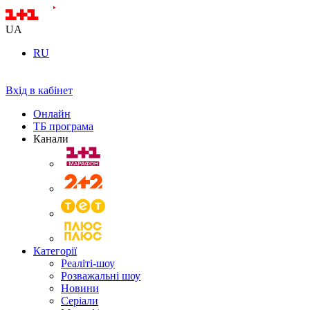
UA
RU
Вхід в кабінет
Онлайн
ТБ програма
Канали
Категорії
Реаліті-шоу
Розважальні шоу
Новини
Серіали