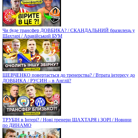
Чи буде трансфер ДОВБИКА? / СКАНДАЛЬНИЙ бразилець у
Шахтарі / Аравійський БУМ
ШЕВЧЕНКО повертається до тренерства? / Втрата інтересу до
ДОВБИКА / РУСИН – в Англії?
ТРУБІН в Інтері? / Нові тренери ШАХТАРЯ і ЗОРІ / Новини
по ДИНАМО