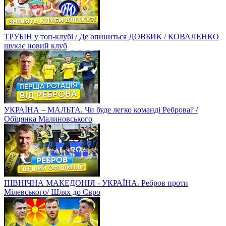
ТРУБІН у топ-клубі / Де опиниться ДОВБИК / КОВАЛЕНКО
шукає новий клуб
УКРАЇНА – МАЛЬТА. Чи буде легко команді Реброва? /
Обіцянка Малиновського
ПІВНІЧНА МАКЕДОНІЯ - УКРАЇНА. Ребров проти
Мілевського/ Шлях до Євро