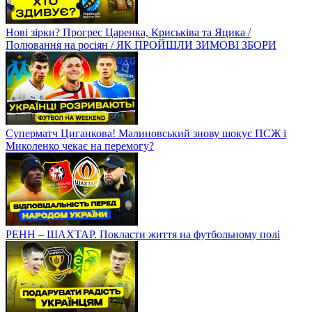
Нові зірки? Прогрес Царенка, Криськіва та Яцика /
Полювання на росіян / ЯК ПРОЙШЛИ ЗИМОВІ ЗБОРИ
Суперматч Циганкова! Малиновський знову шокує ПСЖ і
Миколенко чекає на перемогу?
РЕНН – ШАХТАР. Покласти життя на футбольному полі