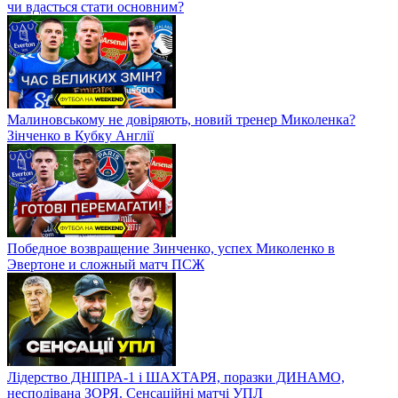
чи вдасться стати основним?
Малиновському не довіряють, новий тренер Миколенка?
Зінченко в Кубку Англії
Победное возвращение Зинченко, успех Миколенко в
Эвертоне и сложный матч ПСЖ
Лідерство ДНІПРА-1 і ШАХТАРЯ, поразки ДИНАМО,
несподівана ЗОРЯ. Сенсаційні матчі УПЛ