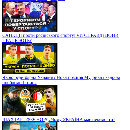
САНКЦІЇ проти російського спорту! ЧИ СПРАВДІ ВОНИ
ПРАЦЮЮТЬ?
Якою буде збірна України? Нова позиція Мудрика і кадрові
проблеми Ротаня
ШАХТАР - ФЕЄНОРД. Чому УКРАЇНА має перемогти?