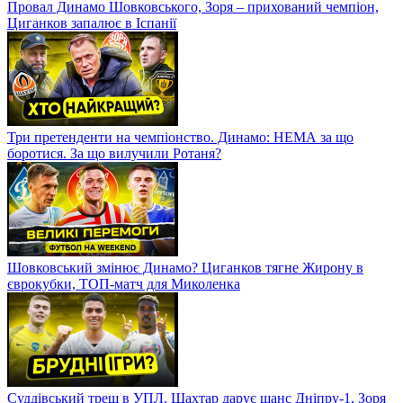
Провал Динамо Шовковського, Зоря – прихований чемпіон,
Циганков запалює в Іспанії
Три претенденти на чемпіонство. Динамо: НЕМА за що
боротися. За що вилучили Ротаня?
Шовковський змінює Динамо? Циганков тягне Жирону в
єврокубки, ТОП-матч для Миколенка
Суддівський треш в УПЛ. Шахтар дарує шанс Дніпру-1, Зоря