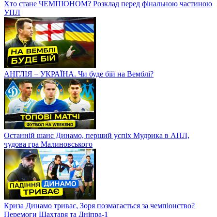
Хто стане ЧЕМПІОНОМ? Розклад перед фінальною частиною
УПЛ
АНГЛІЯ – УКРАЇНА. Чи буде бій на Вемблі?
Останній шанс Динамо, перший успіх Мудрика в АПЛ,
чудова гра Малиновського
Криза Динамо триває, Зоря позмагається за чемпіонство?
Перемоги Шахтаря та Дніпра-1