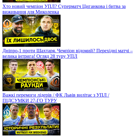
Хто новий чемпіон УПЛ? Суперматч Циганкова і битва за
виживання для Миколенка
Дніпро-1 проти Шахтаря. Чемпіон відомий? Перехідні матчі –
велика інтрига! Огляд 28 туру УПЛ
Важкі перемоги лідерів / ФК Львів вилітає з УПЛ /
ПІДСУМКИ 27-ГО ТУРУ