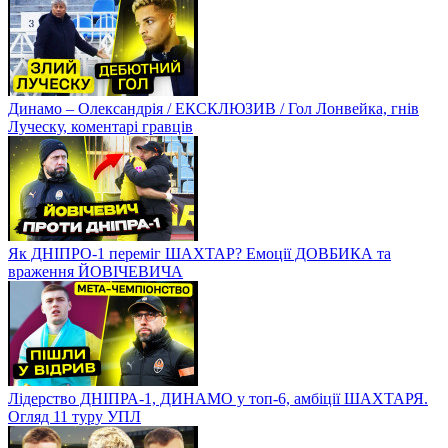
Динамо – Олександрія / ЕКСКЛЮЗИВ / Гол Лонвейка, гнів
Луческу, коментарі гравців
Як ДНІПРО-1 переміг ШАХТАР? Емоції ДОВБИКА та
враження ЙОВІЧЕВИЧА
Лідерство ДНІПРА-1, ДИНАМО у топ-6, амбіції ШАХТАРЯ.
Огляд 11 туру УПЛ