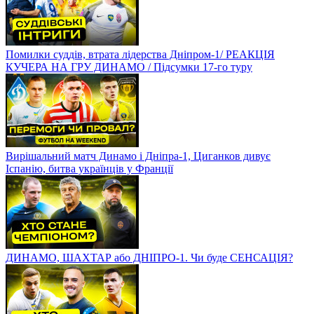
Помилки суддів, втрата лідерства Дніпром-1/ РЕАКЦІЯ
КУЧЕРА НА ГРУ ДИНАМО / Підсумки 17-го туру
Вирішальний матч Динамо і Дніпра-1, Циганков дивує
Іспанію, битва українців у Франції
ДИНАМО, ШАХТАР або ДНІПРО-1. Чи буде СЕНСАЦІЯ?