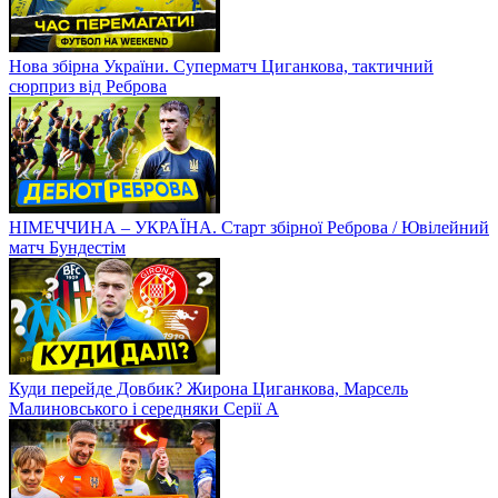
Нова збірна України. Суперматч Циганкова, тактичний
сюрприз від Реброва
НІМЕЧЧИНА – УКРАЇНА. Старт збірної Реброва / Ювілейний
матч Бундестім
Куди перейде Довбик? Жирона Циганкова, Марсель
Малиновського і середняки Серії А