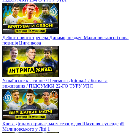
Дебют нового тренера Динамо, невдачі Малиновського і нова
позиція Циганкова
Українське класичне / Перемога Дніпра-1 / Битва за
виживання / ПІДСУМКИ 22-ГО ТУРУ УПЛ
Криза Динамо триває, матч сезону для Шахтаря, супердербі
Малиновського у Лізі 1