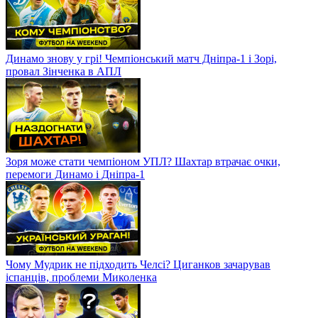
Динамо знову у грі! Чемпіонський матч Дніпра-1 і Зорі,
провал Зінченка в АПЛ
Зоря може стати чемпіоном УПЛ? Шахтар втрачає очки,
перемоги Динамо і Дніпра-1
Чому Мудрик не підходить Челсі? Циганков зачарував
іспанців, проблеми Миколенка