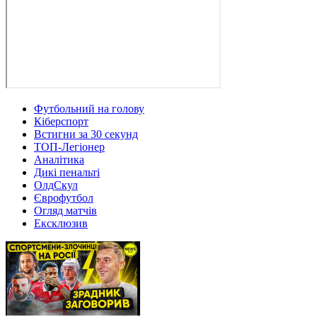
Футбольний на голову
Кіберспорт
Встигни за 30 секунд
ТОП-Легіонер
Аналітика
Дикі пенальті
ОлдСкул
Єврофутбол
Огляд матчів
Ексклюзив