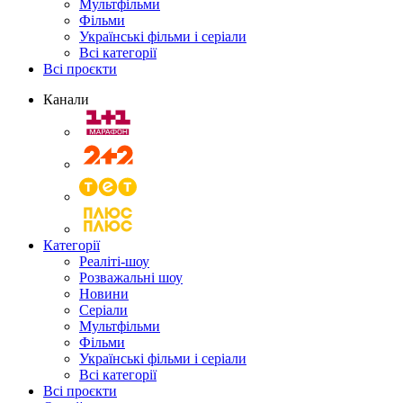
Мультфільми
Фільми
Українські фільми і серіали
Всі категорії
Всі проєкти
Канали
Категорії
Реаліті-шоу
Розважальні шоу
Новини
Серіали
Мультфільми
Фільми
Українські фільми і серіали
Всі категорії
Всі проєкти