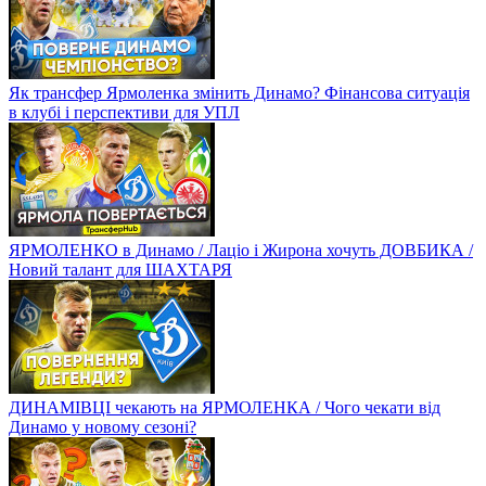
Як трансфер Ярмоленка змінить Динамо? Фінансова ситуація
в клубі і перспективи для УПЛ
ЯРМОЛЕНКО в Динамо / Лаціо і Жирона хочуть ДОВБИКА /
Новий талант для ШАХТАРЯ
ДИНАМІВЦІ чекають на ЯРМОЛЕНКА / Чого чекати від
Динамо у новому сезоні?