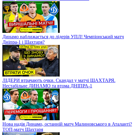
Динамо наближається до лідерів УПЛ! Чемпіонський матч
Дніпра-1 і Шахтаря?
ЛІДЕРИ втрачають очки. Скандал у матчі ШАХТАРЯ.
Нестабільне ДИНАМО та втома ДНІПРА-1
Нова надія Динамо, останній матч Малиновського в Аталанті?
ТОП-матч Шахтаря