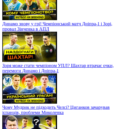
Динамо знову у грі! Чемпіонський матч Дніпра-1 і Зорі,
провал Зінченка в АПЛ
Зоря може стати чемпіоном УПЛ? Шахтар втрачає очки,
перемоги Динамо і Дніпра-1
Чому Мудрик не підходить Челсі? Циганков зачарував
іспанців, проблеми Миколенка