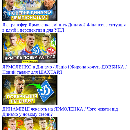
Як трансфер Ярмоленка змінить Динамо? Фінансова ситуація
в клубі і перспективи для УПЛ
ЯРМОЛЕНКО в Динамо / Лаціо і Жирона хочуть ДОВБИКА /
Новий талант для ШАХТАРЯ
ДИНАМІВЦІ чекають на ЯРМОЛЕНКА / Чого чекати від
Динамо у новому сезоні?