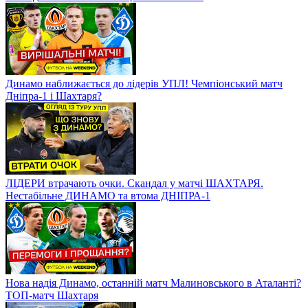
Динамо наближається до лідерів УПЛ! Чемпіонський матч
Дніпра-1 і Шахтаря?
ЛІДЕРИ втрачають очки. Скандал у матчі ШАХТАРЯ.
Нестабільне ДИНАМО та втома ДНІПРА-1
Нова надія Динамо, останній матч Малиновського в Аталанті?
ТОП-матч Шахтаря