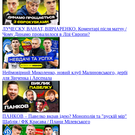
ЛУЧЕСКУ, ВАНАТ, ВІВЧАРЕНКО. Коментарі після матчу /
Чому Динамо провалилося в Лізі Європи?
Неймовірний Миколенко, новий клуб Малиновського, дербі
для Зінченка і Арсенала
ПАНКОВ – Павелко вкрав ідею? Монополія та "рускій мір"
Шаблія / ФК Красава / Плани Мілевського