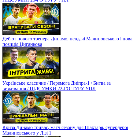
Дебют нового тренера Динамо, невдачі Малиновського і нова
позиція Циганкова
Українське класичне / Перемога Дніпра-1 / Битва за
виживання / ПІДСУМКИ 22-ГО ТУРУ УПЛ
Криза Динамо триває, матч сезону для Шахтаря, супердербі
Малиновського у Лізі 1