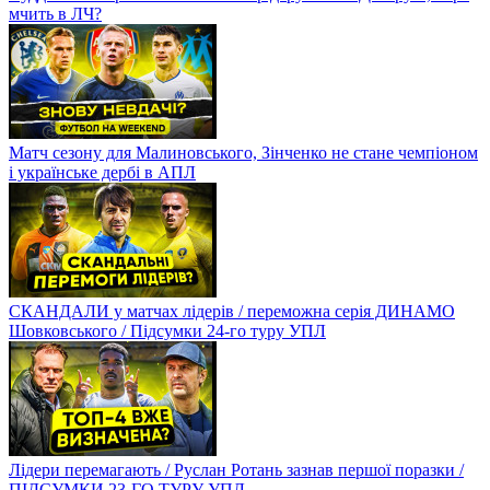
мчить в ЛЧ?
Матч сезону для Малиновського, Зінченко не стане чемпіоном
і українське дербі в АПЛ
СКАНДАЛИ у матчах лідерів / переможна серія ДИНАМО
Шовковського / Підсумки 24-го туру УПЛ
Лідери перемагають / Руслан Ротань зазнав першої поразки /
ПІДСУМКИ 23-ГО ТУРУ УПЛ