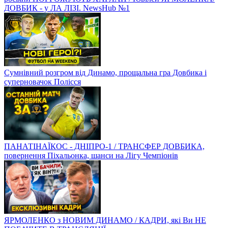
ДОВБИК - у ЛА ЛІЗІ. NewsHub №1
Сумнівний розгром від Динамо, прощальна гра Довбика і
суперновачок Полісся
ПАНАТІНАЇКОС - ДНІПРО-1 / ТРАНСФЕР ДОВБИКА,
повернення Піхальонка, шанси на Лігу Чемпіонів
ЯРМОЛЕНКО з НОВИМ ДИНАМО / КАДРИ, які Ви НЕ