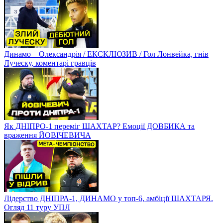
Динамо – Олександрія / ЕКСКЛЮЗИВ / Гол Лонвейка, гнів
Луческу, коментарі гравців
Як ДНІПРО-1 переміг ШАХТАР? Емоції ДОВБИКА та
враження ЙОВІЧЕВИЧА
Лідерство ДНІПРА-1, ДИНАМО у топ-6, амбіції ШАХТАРЯ.
Огляд 11 туру УПЛ