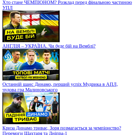
Хто стане ЧЕМПІОНОМ? Розклад перед фінальною частиною
УПЛ
АНГЛІЯ – УКРАЇНА. Чи буде бій на Вемблі?
Останній шанс Динамо, перший успіх Мудрика в АПЛ,
чудова гра Малиновського
Криза Динамо триває, Зоря позмагається за чемпіонство?
Перемоги Шахтаря та Дніпра-1