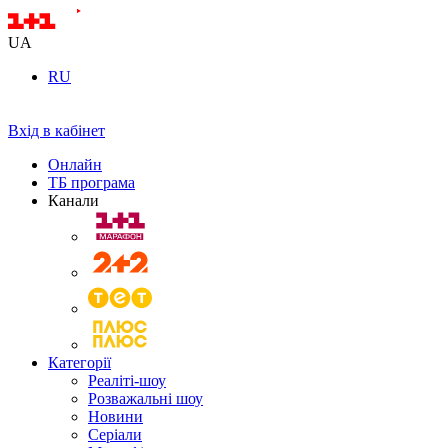
UA
RU
Вхід в кабінет
Онлайн
ТБ програма
Канали
Категорії
Реаліті-шоу
Розважальні шоу
Новини
Серіали