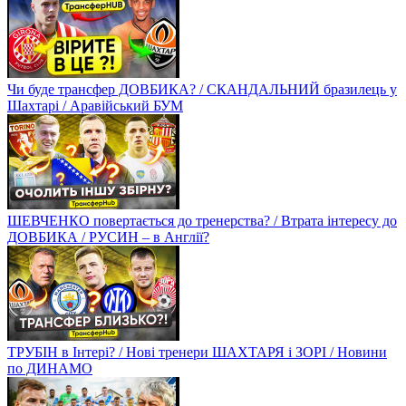
Чи буде трансфер ДОВБИКА? / СКАНДАЛЬНИЙ бразилець у
Шахтарі / Аравійський БУМ
ШЕВЧЕНКО повертається до тренерства? / Втрата інтересу до
ДОВБИКА / РУСИН – в Англії?
ТРУБІН в Інтері? / Нові тренери ШАХТАРЯ і ЗОРІ / Новини
по ДИНАМО