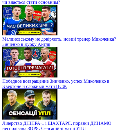
чи вдасться стати основним?
Малиновському не довіряють, новий тренер Миколенка?
Зінченко в Кубку Англії
Победное возвращение Зинченко, успех Миколенко в
Эвертоне и сложный матч ПСЖ
Лідерство ДНІПРА-1 і ШАХТАРЯ, поразки ДИНАМО,
несподівана ЗОРЯ. Сенсаційні матчі УПЛ