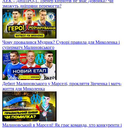
АЕК – ДНІПРО-1. Тренер кіпріотів не знає Довбика? Чи
зможуть дніпряни перемогти?
Чому провалився Мудрик? Суворі правила для Миколенка і
суперматч Малиновського
Дебют Малиновського у Марселі, прокляття Зінченка і матч-
життя для Миколенка
Малиновський в Марселі! Як грає команда, хто конкуренти і