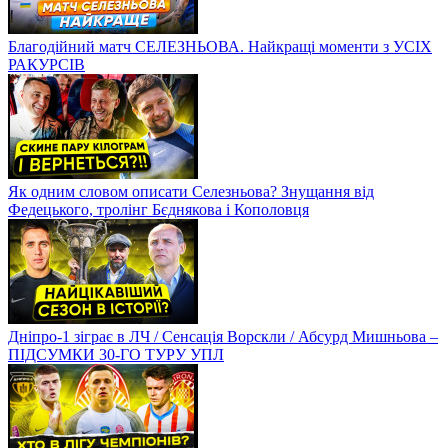
Благодійний матч СЕЛЕЗНЬОВА. Найкращі моменти з УСІХ
РАКУРСІВ
Як одним словом описати Селезньова? Знущання від
Федецького, тролінг Бєднякова і Кополовця
Дніпро-1 зіграє в ЛЧ / Сенсація Ворскли / Абсурд Мишньова –
ПІДСУМКИ 30-ГО ТУРУ УПЛ