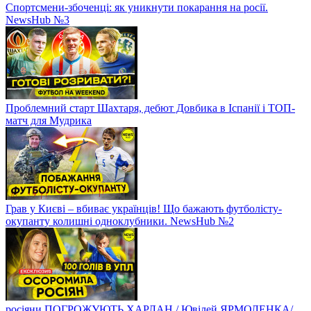
Спортсмени-збоченці: як уникнути покарання на росії.
NewsHub №3
Проблемний старт Шахтаря, дебют Довбика в Іспанії і ТОП-
матч для Мудрика
Грав у Києві – вбиває українців! Що бажають футболісту-
окупанту колишні одноклубники. NewsHub №2
росіяни ПОГРОЖУЮТЬ ХАРЛАН / Ювілей ЯРМОЛЕНКА/