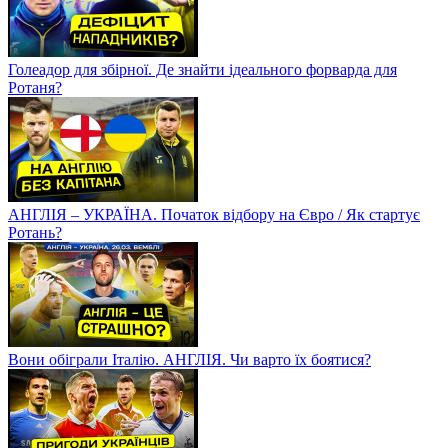
Голеадор для збірної. Де знайти ідеального форварда для
Ротаня?
АНГЛІЯ – УКРАЇНА. Початок відбору на Євро / Як стартує
Ротань?
Вони обіграли Італію. АНГЛІЯ. Чи варто їх боятися?