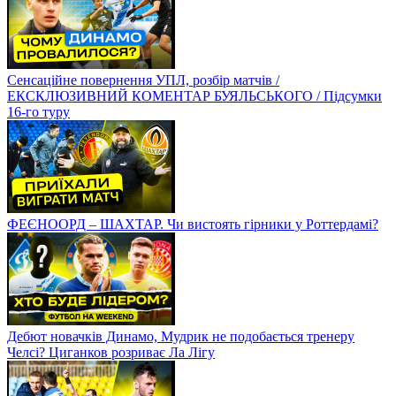
Сенсаційне повернення УПЛ, розбір матчів /
ЕКСКЛЮЗИВНИЙ КОМЕНТАР БУЯЛЬСЬКОГО / Підсумки
16-го туру
ФЕЄНООРД – ШАХТАР. Чи вистоять гірники у Роттердамі?
Дебют новачків Динамо, Мудрик не подобається тренеру
Челсі? Циганков розриває Ла Лігу