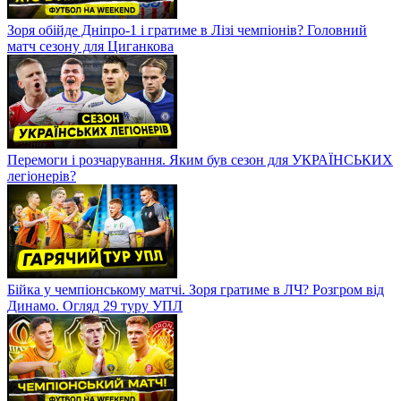
Зоря обійде Дніпро-1 і гратиме в Лізі чемпіонів? Головний
матч сезону для Циганкова
Перемоги і розчарування. Яким був сезон для УКРАЇНСЬКИХ
легіонерів?
Бійка у чемпіонському матчі. Зоря гратиме в ЛЧ? Розгром від
Динамо. Огляд 29 туру УПЛ