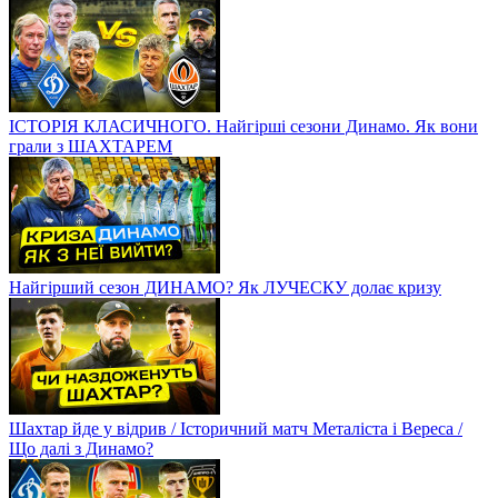
ІСТОРІЯ КЛАСИЧНОГО. Найгірші сезони Динамо. Як вони
грали з ШАХТАРЕМ
Найгірший сезон ДИНАМО? Як ЛУЧЕСКУ долає кризу
Шахтар йде у відрив / Історичний матч Металіста і Вереса /
Що далі з Динамо?