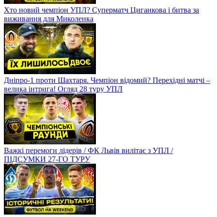
Хто новий чемпіон УПЛ? Суперматч Циганкова і битва за
виживання для Миколенка
Дніпро-1 проти Шахтаря. Чемпіон відомий? Перехідні матчі –
велика інтрига! Огляд 28 туру УПЛ
Важкі перемоги лідерів / ФК Львів вилітає з УПЛ /
ПІДСУМКИ 27-ГО ТУРУ