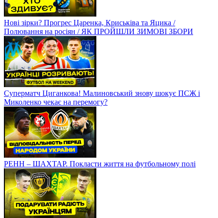
Нові зірки? Прогрес Царенка, Криськіва та Яцика /
Полювання на росіян / ЯК ПРОЙШЛИ ЗИМОВІ ЗБОРИ
Суперматч Циганкова! Малиновський знову шокує ПСЖ і
Миколенко чекає на перемогу?
РЕНН – ШАХТАР. Покласти життя на футбольному полі