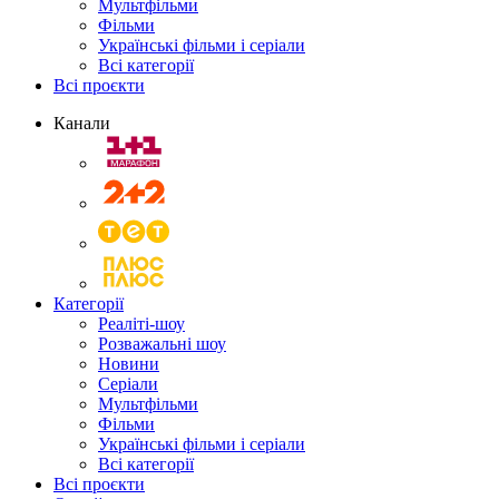
Мультфільми
Фільми
Українські фільми і серіали
Всі категорії
Всі проєкти
Канали
Категорії
Реаліті-шоу
Розважальні шоу
Новини
Серіали
Мультфільми
Фільми
Українські фільми і серіали
Всі категорії
Всі проєкти