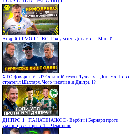
ПОБАЧИТЕ В ТРАНСЛЯЦІЇ
Андрій ЯРМОЛЕНКО. Гра у матчі Динамо — Минай
ХТО фаворит УПЛ? Останній сезон Луческу в Динамо. Нова
стратегія Шахтаря. Чого чекати від Дніпра-1?
ДНІПРО-1 - ПАНАТІНАЇКОС / Вербич і Бернард проти
українців / Старт в Лізі Чемпіонів