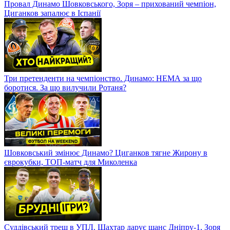
Провал Динамо Шовковського, Зоря – прихований чемпіон,
Циганков запалює в Іспанії
Три претенденти на чемпіонство. Динамо: НЕМА за що
боротися. За що вилучили Ротаня?
Шовковський змінює Динамо? Циганков тягне Жирону в
єврокубки, ТОП-матч для Миколенка
Суддівський треш в УПЛ. Шахтар дарує шанс Дніпру-1, Зоря