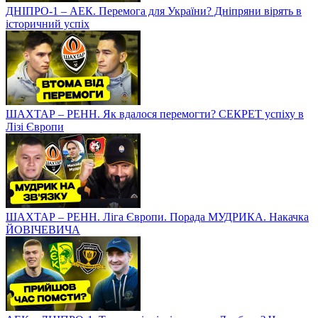
ДНІПРО-1 – АЕК. Перемога для України? Дніпряни вірять в
історичний успіх
ШАХТАР – РЕНН. Як вдалося перемогти? СЕКРЕТ успіху в
Лізі Європи
ШАХТАР – РЕНН. Ліга Європи. Порада МУДРИКА. Накачка
ЙОВІЧЕВИЧА