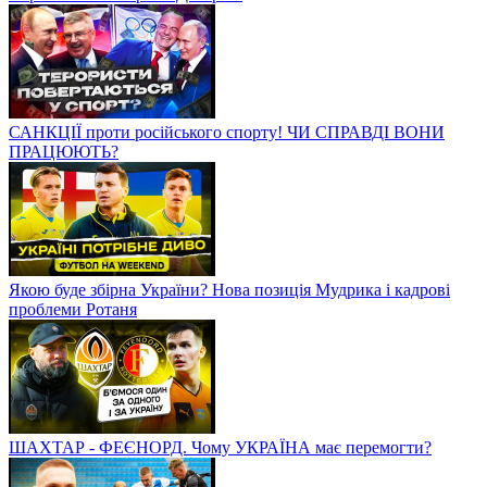
САНКЦІЇ проти російського спорту! ЧИ СПРАВДІ ВОНИ
ПРАЦЮЮТЬ?
Якою буде збірна України? Нова позиція Мудрика і кадрові
проблеми Ротаня
ШАХТАР - ФЕЄНОРД. Чому УКРАЇНА має перемогти?