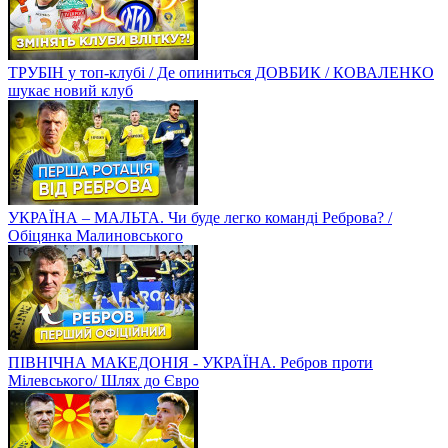
ТРУБІН у топ-клубі / Де опиниться ДОВБИК / КОВАЛЕНКО
шукає новий клуб
УКРАЇНА – МАЛЬТА. Чи буде легко команді Реброва? /
Обіцянка Малиновського
ПІВНІЧНА МАКЕДОНІЯ - УКРАЇНА. Ребров проти
Мілевського/ Шлях до Євро