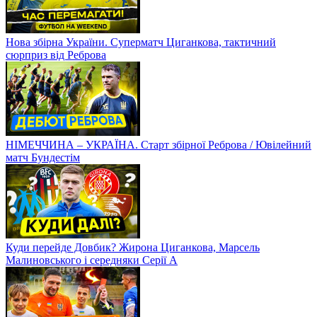
Нова збірна України. Суперматч Циганкова, тактичний
сюрприз від Реброва
НІМЕЧЧИНА – УКРАЇНА. Старт збірної Реброва / Ювілейний
матч Бундестім
Куди перейде Довбик? Жирона Циганкова, Марсель
Малиновського і середняки Серії А