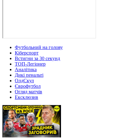
Футбольний на голову
Кіберспорт
Встигни за 30 секунд
ТОП-Легіонер
Аналітика
Дикі пенальті
ОлдСкул
Єврофутбол
Огляд матчів
Ексклюзив