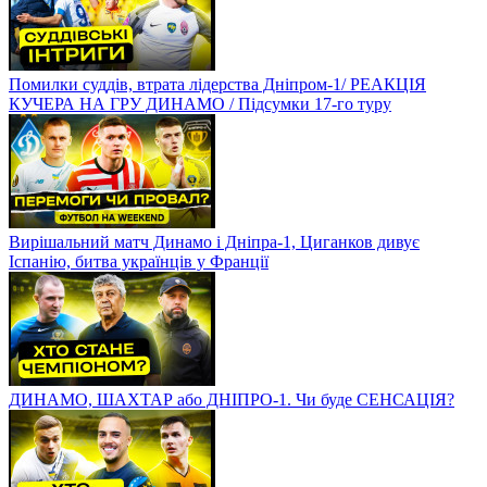
Помилки суддів, втрата лідерства Дніпром-1/ РЕАКЦІЯ
КУЧЕРА НА ГРУ ДИНАМО / Підсумки 17-го туру
Вирішальний матч Динамо і Дніпра-1, Циганков дивує
Іспанію, битва українців у Франції
ДИНАМО, ШАХТАР або ДНІПРО-1. Чи буде СЕНСАЦІЯ?