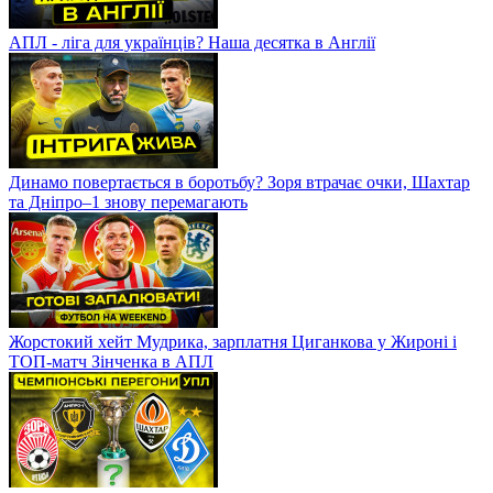
АПЛ - ліга для українців? Наша десятка в Англії
Динамо повертається в боротьбу? Зоря втрачає очки, Шахтар
та Дніпро–1 знову перемагають
Жорстокий хейт Мудрика, зарплатня Циганкова у Жироні і
ТОП-матч Зінченка в АПЛ