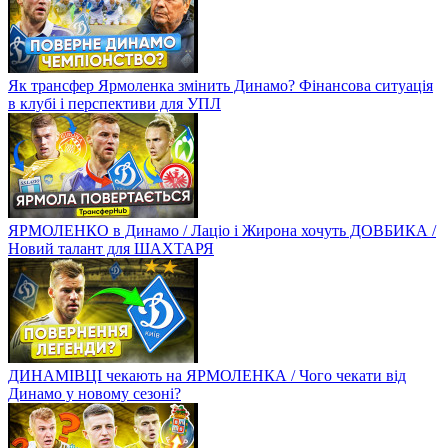
Як трансфер Ярмоленка змінить Динамо? Фінансова ситуація
в клубі і перспективи для УПЛ
ЯРМОЛЕНКО в Динамо / Лаціо і Жирона хочуть ДОВБИКА /
Новий талант для ШАХТАРЯ
ДИНАМІВЦІ чекають на ЯРМОЛЕНКА / Чого чекати від
Динамо у новому сезоні?