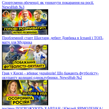
Спортсмени-збоченці: як уникнути покарання на росії.
NewsHub №3
Проблемний старт Шахтаря, дебют Довбика в Іспанії і ТОП-
матч для Мудрика
Грав у Києві – вбиває українців! Що бажають футболісту-
окупанту колишні одноклубники. NewsHub №2
росіяни ПОГРОЖУЮТЬ ХАРЛАН / Ювілей ЯРМОЛЕНКА/