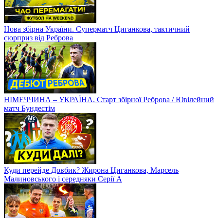
Нова збірна України. Суперматч Циганкова, тактичний
сюрприз від Реброва
НІМЕЧЧИНА – УКРАЇНА. Старт збірної Реброва / Ювілейний
матч Бундестім
Куди перейде Довбик? Жирона Циганкова, Марсель
Малиновського і середняки Серії А