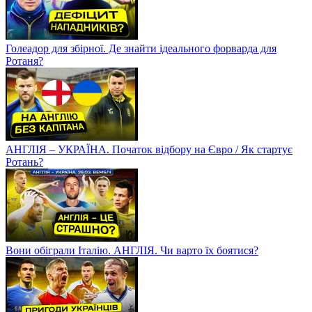
Голеадор для збірної. Де знайти ідеального форварда для
Ротаня?
АНГЛІЯ – УКРАЇНА. Початок відбору на Євро / Як стартує
Ротань?
Вони обіграли Італію. АНГЛІЯ. Чи варто їх боятися?