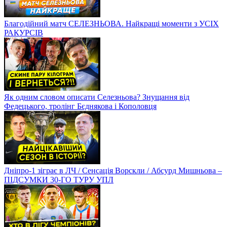
Благодійний матч СЕЛЕЗНЬОВА. Найкращі моменти з УСІХ
РАКУРСІВ
Як одним словом описати Селезньова? Знущання від
Федецького, тролінг Бєднякова і Кополовця
Дніпро-1 зіграє в ЛЧ / Сенсація Ворскли / Абсурд Мишньова –
ПІДСУМКИ 30-ГО ТУРУ УПЛ