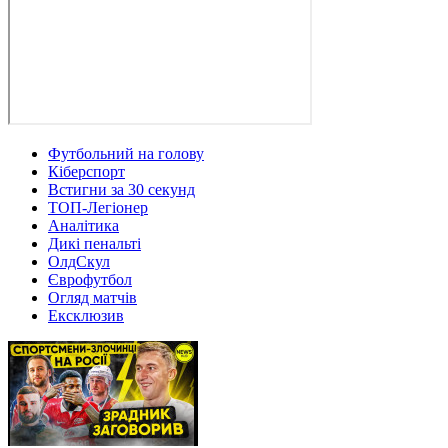
Футбольний на голову
Кіберспорт
Встигни за 30 секунд
ТОП-Легіонер
Аналітика
Дикі пенальті
ОлдСкул
Єврофутбол
Огляд матчів
Ексклюзив