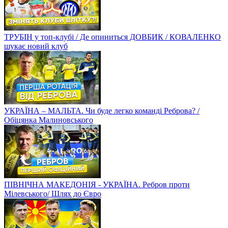
ТРУБІН у топ-клубі / Де опиниться ДОВБИК / КОВАЛЕНКО
шукає новий клуб
УКРАЇНА – МАЛЬТА. Чи буде легко команді Реброва? /
Обіцянка Малиновського
ПІВНІЧНА МАКЕДОНІЯ - УКРАЇНА. Ребров проти
Мілевського/ Шлях до Євро