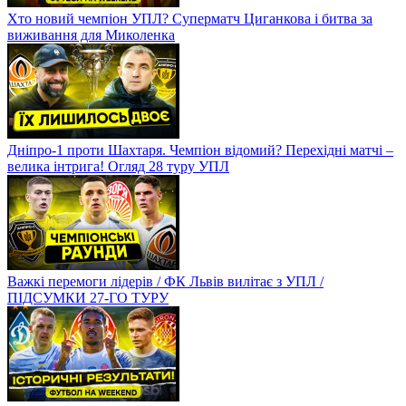
Хто новий чемпіон УПЛ? Суперматч Циганкова і битва за
виживання для Миколенка
Дніпро-1 проти Шахтаря. Чемпіон відомий? Перехідні матчі –
велика інтрига! Огляд 28 туру УПЛ
Важкі перемоги лідерів / ФК Львів вилітає з УПЛ /
ПІДСУМКИ 27-ГО ТУРУ