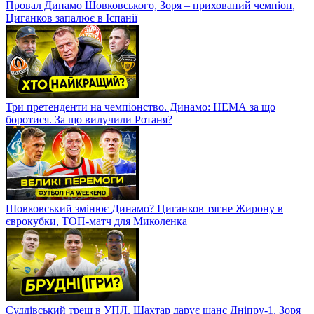
Провал Динамо Шовковського, Зоря – прихований чемпіон,
Циганков запалює в Іспанії
Три претенденти на чемпіонство. Динамо: НЕМА за що
боротися. За що вилучили Ротаня?
Шовковський змінює Динамо? Циганков тягне Жирону в
єврокубки, ТОП-матч для Миколенка
Суддівський треш в УПЛ. Шахтар дарує шанс Дніпру-1, Зоря