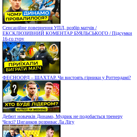
Сенсаційне повернення УПЛ, розбір матчів /
ЕКСКЛЮЗИВНИЙ КОМЕНТАР БУЯЛЬСЬКОГО / Підсумки
16-го туру
ФЕЄНООРД – ШАХТАР. Чи вистоять гірники у Роттердамі?
Дебют новачків Динамо, Мудрик не подобається тренеру
Челсі? Циганков розриває Ла Лігу