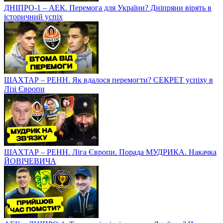
ДНІПРО-1 – АЕК. Перемога для України? Дніпряни вірять в
історичний успіх
ШАХТАР – РЕНН. Як вдалося перемогти? СЕКРЕТ успіху в
Лізі Європи
ШАХТАР – РЕНН. Ліга Європи. Порада МУДРИКА. Накачка
ЙОВІЧЕВИЧА