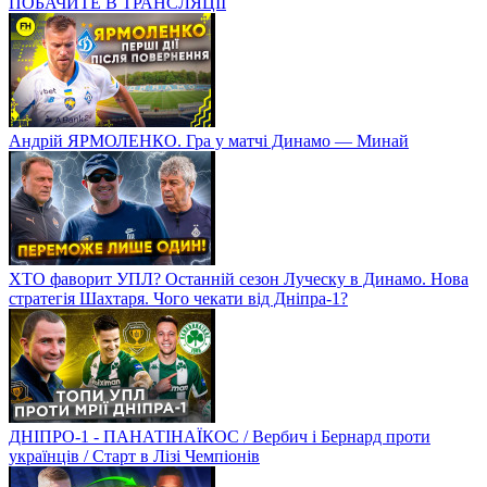
ПОБАЧИТЕ В ТРАНСЛЯЦІЇ
Андрій ЯРМОЛЕНКО. Гра у матчі Динамо — Минай
ХТО фаворит УПЛ? Останній сезон Луческу в Динамо. Нова
стратегія Шахтаря. Чого чекати від Дніпра-1?
ДНІПРО-1 - ПАНАТІНАЇКОС / Вербич і Бернард проти
українців / Старт в Лізі Чемпіонів