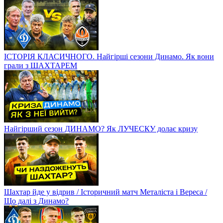
ІСТОРІЯ КЛАСИЧНОГО. Найгірші сезони Динамо. Як вони
грали з ШАХТАРЕМ
Найгірший сезон ДИНАМО? Як ЛУЧЕСКУ долає кризу
Шахтар йде у відрив / Історичний матч Металіста і Вереса /
Що далі з Динамо?