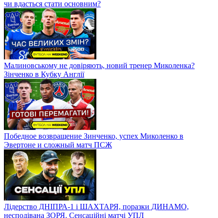
чи вдасться стати основним?
Малиновському не довіряють, новий тренер Миколенка?
Зінченко в Кубку Англії
Победное возвращение Зинченко, успех Миколенко в
Эвертоне и сложный матч ПСЖ
Лідерство ДНІПРА-1 і ШАХТАРЯ, поразки ДИНАМО,
несподівана ЗОРЯ. Сенсаційні матчі УПЛ