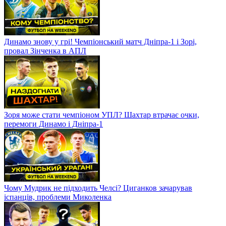
Динамо знову у грі! Чемпіонський матч Дніпра-1 і Зорі,
провал Зінченка в АПЛ
Зоря може стати чемпіоном УПЛ? Шахтар втрачає очки,
перемоги Динамо і Дніпра-1
Чому Мудрик не підходить Челсі? Циганков зачарував
іспанців, проблеми Миколенка