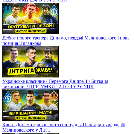
Дебют нового тренера Динамо, невдачі Малиновського і нова
позиція Циганкова
Українське класичне / Перемога Дніпра-1 / Битва за
виживання / ПІДСУМКИ 22-ГО ТУРУ УПЛ
Криза Динамо триває, матч сезону для Шахтаря, супердербі
Малиновського у Лізі 1