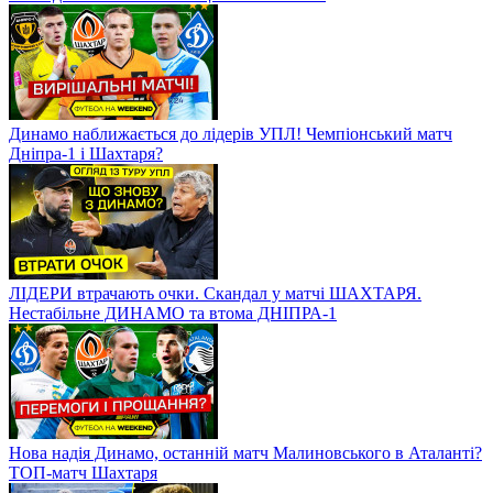
Динамо наближається до лідерів УПЛ! Чемпіонський матч
Дніпра-1 і Шахтаря?
ЛІДЕРИ втрачають очки. Скандал у матчі ШАХТАРЯ.
Нестабільне ДИНАМО та втома ДНІПРА-1
Нова надія Динамо, останній матч Малиновського в Аталанті?
ТОП-матч Шахтаря