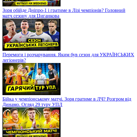
Зоря обійде Дніпро-1 і гратиме в Лізі чемпіонів? Головний
матч сезону для Циганкова
Перемоги і розчарування. Яким був сезон для УКРАЇНСЬКИХ
легіонерів?
Бійка у чемпіонському матчі. Зоря гратиме в ЛЧ? Розгром від
Динамо. Огляд 29 туру УПЛ