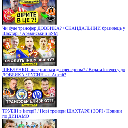
Чи буде трансфер ДОВБИКА? / СКАНДАЛЬНИЙ бразилець у
Шахтарі / Аравійський БУМ
ШЕВЧЕНКО повертається до тренерства? / Втрата інтересу до
ДОВБИКА / РУСИН – в Англії?
ТРУБІН в Інтері? / Нові тренери ШАХТАРЯ і ЗОРІ / Новини
по ДИНАМО