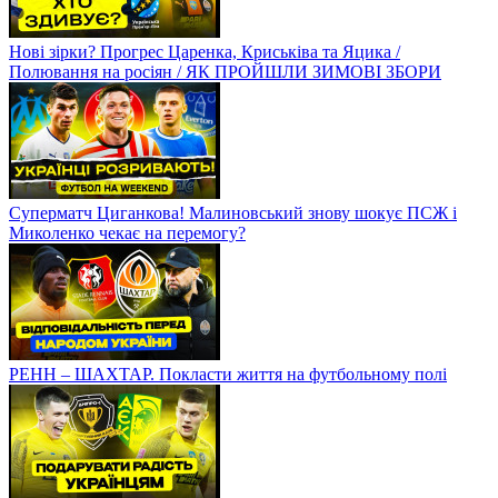
Нові зірки? Прогрес Царенка, Криськіва та Яцика /
Полювання на росіян / ЯК ПРОЙШЛИ ЗИМОВІ ЗБОРИ
Суперматч Циганкова! Малиновський знову шокує ПСЖ і
Миколенко чекає на перемогу?
РЕНН – ШАХТАР. Покласти життя на футбольному полі