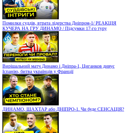
Помилки суддів, втрата лідерства Дніпром-1/ РЕАКЦІЯ
КУЧЕРА НА ГРУ ДИНАМО / Підсумки 17-го туру
Вирішальний матч Динамо і Дніпра-1, Циганков дивує
Іспанію, битва українців у Франції
ДИНАМО, ШАХТАР або ДНІПРО-1. Чи буде СЕНСАЦІЯ?