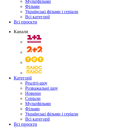
Мультфільми
Фільми
Українські фільми і серіали
Всі категорії
Всі проєкти
Канали
Категорії
Реаліті-шоу
Розважальні шоу
Новини
Серіали
Мультфільми
Фільми
Українські фільми і серіали
Всі категорії
Всі проєкти