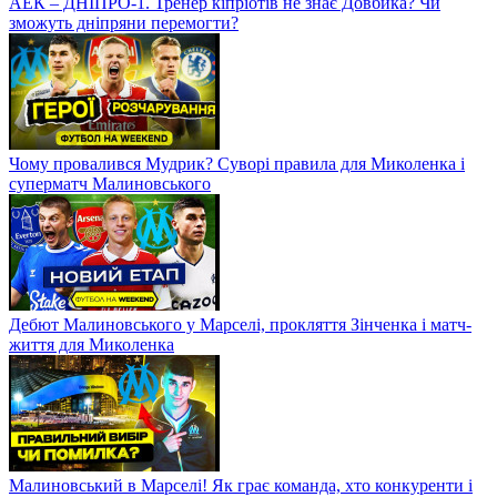
АЕК – ДНІПРО-1. Тренер кіпріотів не знає Довбика? Чи
зможуть дніпряни перемогти?
Чому провалився Мудрик? Суворі правила для Миколенка і
суперматч Малиновського
Дебют Малиновського у Марселі, прокляття Зінченка і матч-
життя для Миколенка
Малиновський в Марселі! Як грає команда, хто конкуренти і