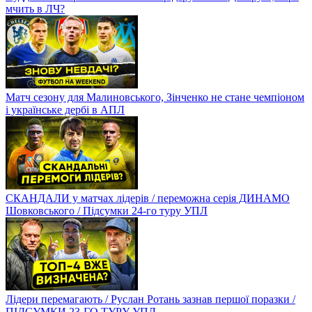
мчить в ЛЧ?
Матч сезону для Малиновського, Зінченко не стане чемпіоном
і українське дербі в АПЛ
СКАНДАЛИ у матчах лідерів / переможна серія ДИНАМО
Шовковського / Підсумки 24-го туру УПЛ
Лідери перемагають / Руслан Ротань зазнав першої поразки /
ПІДСУМКИ 23-ГО ТУРУ УПЛ