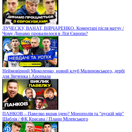
ЛУЧЕСКУ, ВАНАТ, ВІВЧАРЕНКО. Коментарі після матчу /
Чому Динамо провалилося в Лізі Європи?
Неймовірний Миколенко, новий клуб Малиновського, дербі
для Зінченка і Арсенала
ПАНКОВ – Павелко вкрав ідею? Монополія та "рускій мір"
Шаблія / ФК Красава / Плани Мілевського