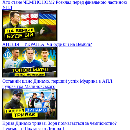
Хто стане ЧЕМПІОНОМ? Розклад перед фінальною частиною
УПЛ
АНГЛІЯ – УКРАЇНА. Чи буде бій на Вемблі?
Останній шанс Динамо, перший успіх Мудрика в АПЛ,
чудова гра Малиновського
Криза Динамо триває, Зоря позмагається за чемпіонство?
Перемоги Шахтаря та Дніпра-1