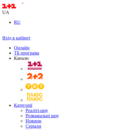
UA
RU
Вхід в кабінет
Онлайн
ТБ програма
Канали
Категорії
Реаліті-шоу
Розважальні шоу
Новини
Серіали