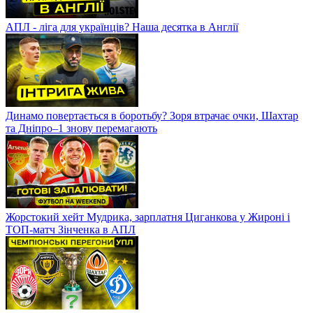
АПЛ - ліга для українців? Наша десятка в Англії
Динамо повертається в боротьбу? Зоря втрачає очки, Шахтар
та Дніпро–1 знову перемагають
Жорстокий хейт Мудрика, зарплатня Циганкова у Жироні і
ТОП-матч Зінченка в АПЛ