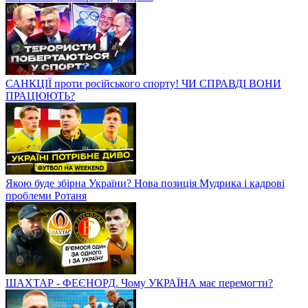
САНКЦІЇ проти російського спорту! ЧИ СПРАВДІ ВОНИ
ПРАЦЮЮТЬ?
Якою буде збірна України? Нова позиція Мудрика і кадрові
проблеми Ротаня
ШАХТАР - ФЕЄНОРД. Чому УКРАЇНА має перемогти?