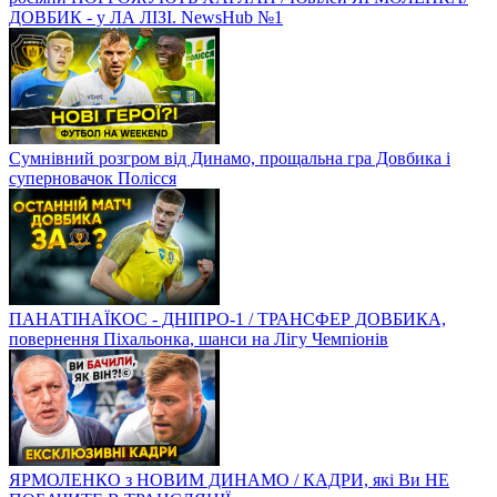
ДОВБИК - у ЛА ЛІЗІ. NewsHub №1
Сумнівний розгром від Динамо, прощальна гра Довбика і
суперновачок Полісся
ПАНАТІНАЇКОС - ДНІПРО-1 / ТРАНСФЕР ДОВБИКА,
повернення Піхальонка, шанси на Лігу Чемпіонів
ЯРМОЛЕНКО з НОВИМ ДИНАМО / КАДРИ, які Ви НЕ