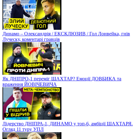
Динамо – Олександрія / ЕКСКЛЮЗИВ / Гол Лонвейка, гнів
Луческу, коментарі гравців
Як ДНІПРО-1 переміг ШАХТАР? Емоції ДОВБИКА та
враження ЙОВІЧЕВИЧА
Лідерство ДНІПРА-1, ДИНАМО у топ-6, амбіції ШАХТАРЯ.
Огляд 11 туру УПЛ