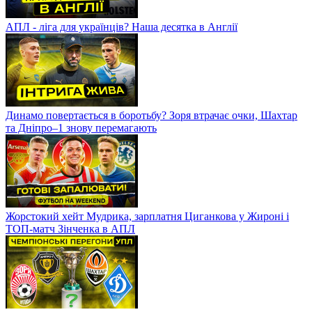
АПЛ - ліга для українців? Наша десятка в Англії
Динамо повертається в боротьбу? Зоря втрачає очки, Шахтар
та Дніпро–1 знову перемагають
Жорстокий хейт Мудрика, зарплатня Циганкова у Жироні і
ТОП-матч Зінченка в АПЛ