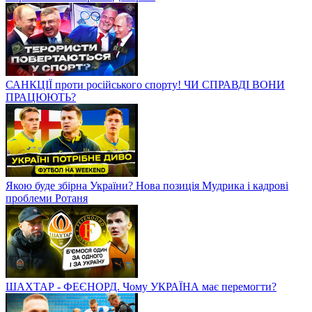
САНКЦІЇ проти російського спорту! ЧИ СПРАВДІ ВОНИ
ПРАЦЮЮТЬ?
Якою буде збірна України? Нова позиція Мудрика і кадрові
проблеми Ротаня
ШАХТАР - ФЕЄНОРД. Чому УКРАЇНА має перемогти?