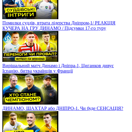
Помилки суддів, втрата лідерства Дніпром-1/ РЕАКЦІЯ
КУЧЕРА НА ГРУ ДИНАМО / Підсумки 17-го туру
Вирішальний матч Динамо і Дніпра-1, Циганков дивує
Іспанію, битва українців у Франції
ДИНАМО, ШАХТАР або ДНІПРО-1. Чи буде СЕНСАЦІЯ?