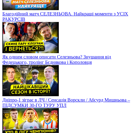
Благодійний матч СЕЛЕЗНЬОВА. Найкращі моменти з УСІХ
РАКУРСІВ
Як одним словом описати Селезньова? Знущання від
Федецького, тролінг Бєднякова і Кополовця
Дніпро-1 зіграє в ЛЧ / Сенсація Ворскли / Абсурд Мишньова –
ПІДСУМКИ 30-ГО ТУРУ УПЛ