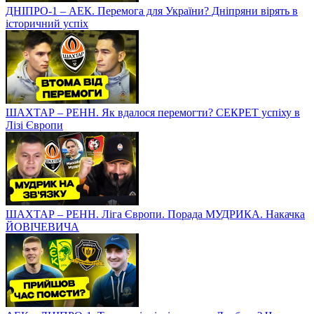
ДНІПРО-1 – АЕК. Перемога для України? Дніпряни вірять в
історичний успіх
ШАХТАР – РЕНН. Як вдалося перемогти? СЕКРЕТ успіху в
Лізі Європи
ШАХТАР – РЕНН. Ліга Європи. Порада МУДРИКА. Накачка
ЙОВІЧЕВИЧА