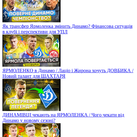
Як трансфер Ярмоленка змінить Динамо? Фінансова ситуація
в клубі і перспективи для УПЛ
ЯРМОЛЕНКО в Динамо / Лаціо і Жирона хочуть ДОВБИКА /
Новий талант для ШАХТАРЯ
ДИНАМІВЦІ чекають на ЯРМОЛЕНКА / Чого чекати від
Динамо у новому сезоні?