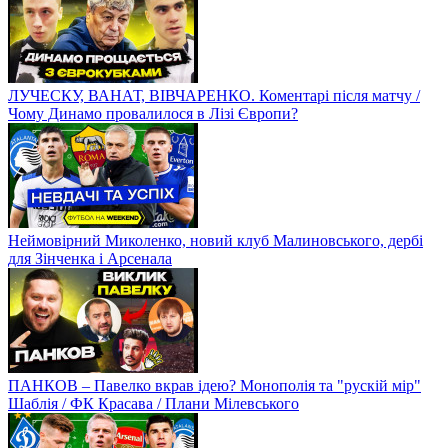
ЛУЧЕСКУ, ВАНАТ, ВІВЧАРЕНКО. Коментарі після матчу /
Чому Динамо провалилося в Лізі Європи?
Неймовірний Миколенко, новий клуб Малиновського, дербі
для Зінченка і Арсенала
ПАНКОВ – Павелко вкрав ідею? Монополія та "рускій мір"
Шаблія / ФК Красава / Плани Мілевського