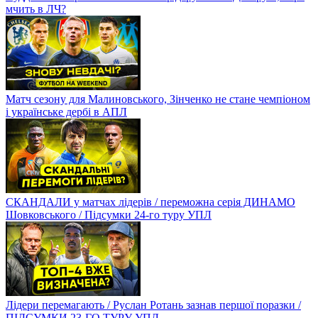
мчить в ЛЧ?
Матч сезону для Малиновського, Зінченко не стане чемпіоном
і українське дербі в АПЛ
СКАНДАЛИ у матчах лідерів / переможна серія ДИНАМО
Шовковського / Підсумки 24-го туру УПЛ
Лідери перемагають / Руслан Ротань зазнав першої поразки /
ПІДСУМКИ 23-ГО ТУРУ УПЛ