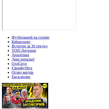
Футбольний на голову
Кіберспорт
Встигни за 30 секунд
ТОП-Легіонер
Аналітика
Дикі пенальті
ОлдСкул
Єврофутбол
Огляд матчів
Ексклюзив