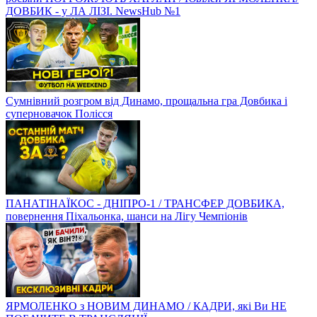
ДОВБИК - у ЛА ЛІЗІ. NewsHub №1
Сумнівний розгром від Динамо, прощальна гра Довбика і
суперновачок Полісся
ПАНАТІНАЇКОС - ДНІПРО-1 / ТРАНСФЕР ДОВБИКА,
повернення Піхальонка, шанси на Лігу Чемпіонів
ЯРМОЛЕНКО з НОВИМ ДИНАМО / КАДРИ, які Ви НЕ