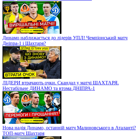
Динамо наближається до лідерів УПЛ! Чемпіонський матч
Дніпра-1 і Шахтаря?
ЛІДЕРИ втрачають очки. Скандал у матчі ШАХТАРЯ.
Нестабільне ДИНАМО та втома ДНІПРА-1
Нова надія Динамо, останній матч Малиновського в Аталанті?
ТОП-матч Шахтаря