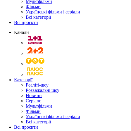
Мультфільми
Фільми
Українські фільми і серіали
Всі категорії
Всі проєкти
Канали
Категорії
Реаліті-шоу
Розважальні шоу
Новини
Серіали
Мультфільми
Фільми
Українські фільми і серіали
Всі категорії
Всі проєкти