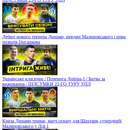
Дебют нового тренера Динамо, невдачі Малиновського і нова
позиція Циганкова
Українське класичне / Перемога Дніпра-1 / Битва за
виживання / ПІДСУМКИ 22-ГО ТУРУ УПЛ
Криза Динамо триває, матч сезону для Шахтаря, супердербі
Малиновського у Лізі 1