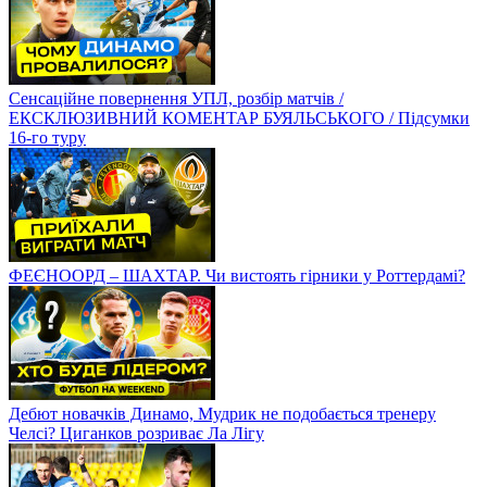
Сенсаційне повернення УПЛ, розбір матчів /
ЕКСКЛЮЗИВНИЙ КОМЕНТАР БУЯЛЬСЬКОГО / Підсумки
16-го туру
ФЕЄНООРД – ШАХТАР. Чи вистоять гірники у Роттердамі?
Дебют новачків Динамо, Мудрик не подобається тренеру
Челсі? Циганков розриває Ла Лігу