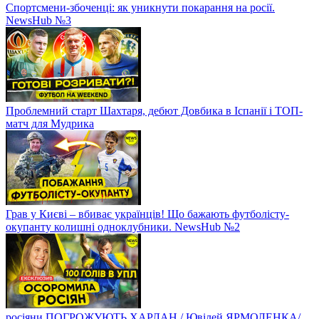
Спортсмени-збоченці: як уникнути покарання на росії.
NewsHub №3
Проблемний старт Шахтаря, дебют Довбика в Іспанії і ТОП-
матч для Мудрика
Грав у Києві – вбиває українців! Що бажають футболісту-
окупанту колишні одноклубники. NewsHub №2
росіяни ПОГРОЖУЮТЬ ХАРЛАН / Ювілей ЯРМОЛЕНКА/