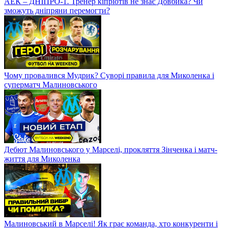
АЕК – ДНІПРО-1. Тренер кіпріотів не знає Довбика? Чи
зможуть дніпряни перемогти?
Чому провалився Мудрик? Суворі правила для Миколенка і
суперматч Малиновського
Дебют Малиновського у Марселі, прокляття Зінченка і матч-
життя для Миколенка
Малиновський в Марселі! Як грає команда, хто конкуренти і