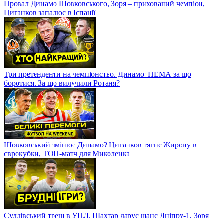
Провал Динамо Шовковського, Зоря – прихований чемпіон,
Циганков запалює в Іспанії
Три претенденти на чемпіонство. Динамо: НЕМА за що
боротися. За що вилучили Ротаня?
Шовковський змінює Динамо? Циганков тягне Жирону в
єврокубки, ТОП-матч для Миколенка
Суддівський треш в УПЛ. Шахтар дарує шанс Дніпру-1, Зоря