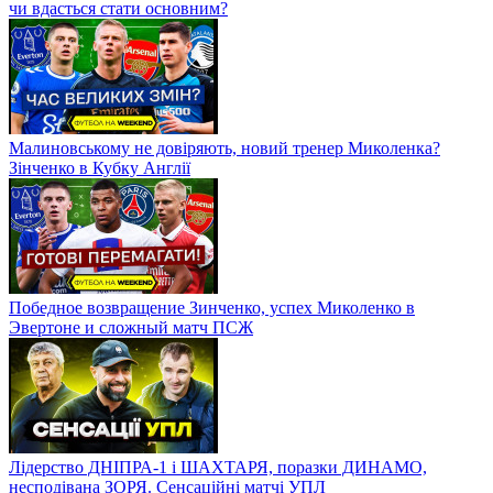
чи вдасться стати основним?
Малиновському не довіряють, новий тренер Миколенка?
Зінченко в Кубку Англії
Победное возвращение Зинченко, успех Миколенко в
Эвертоне и сложный матч ПСЖ
Лідерство ДНІПРА-1 і ШАХТАРЯ, поразки ДИНАМО,
несподівана ЗОРЯ. Сенсаційні матчі УПЛ