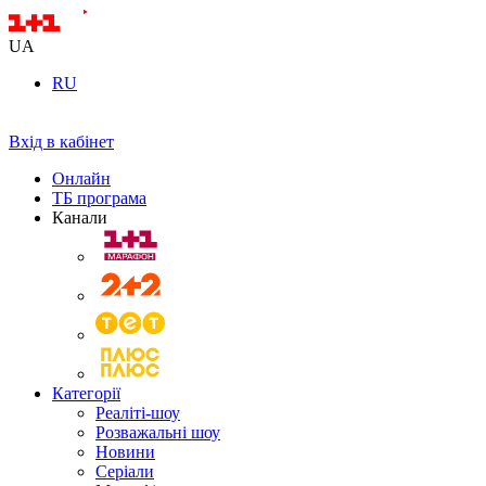
UA
RU
Вхід в кабінет
Онлайн
ТБ програма
Канали
Категорії
Реаліті-шоу
Розважальні шоу
Новини
Серіали