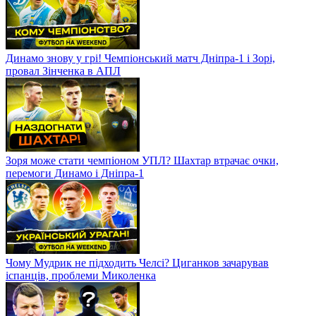
Динамо знову у грі! Чемпіонський матч Дніпра-1 і Зорі,
провал Зінченка в АПЛ
Зоря може стати чемпіоном УПЛ? Шахтар втрачає очки,
перемоги Динамо і Дніпра-1
Чому Мудрик не підходить Челсі? Циганков зачарував
іспанців, проблеми Миколенка