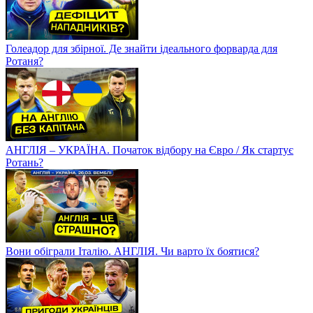
Голеадор для збірної. Де знайти ідеального форварда для
Ротаня?
АНГЛІЯ – УКРАЇНА. Початок відбору на Євро / Як стартує
Ротань?
Вони обіграли Італію. АНГЛІЯ. Чи варто їх боятися?