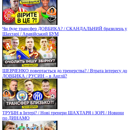
Чи буде трансфер ДОВБИКА? / СКАНДАЛЬНИЙ бразилець у
Шахтарі / Аравійський БУМ
ШЕВЧЕНКО повертається до тренерства? / Втрата інтересу до
ДОВБИКА / РУСИН – в Англії?
ТРУБІН в Інтері? / Нові тренери ШАХТАРЯ і ЗОРІ / Новини
по ДИНАМО