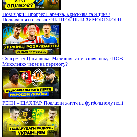
Нові зірки? Прогрес Царенка, Криськіва та Яцика /
Полювання на росіян / ЯК ПРОЙШЛИ ЗИМОВІ ЗБОРИ
Суперматч Циганкова! Малиновський знову шокує ПСЖ і
Миколенко чекає на перемогу?
РЕНН – ШАХТАР. Покласти життя на футбольному полі