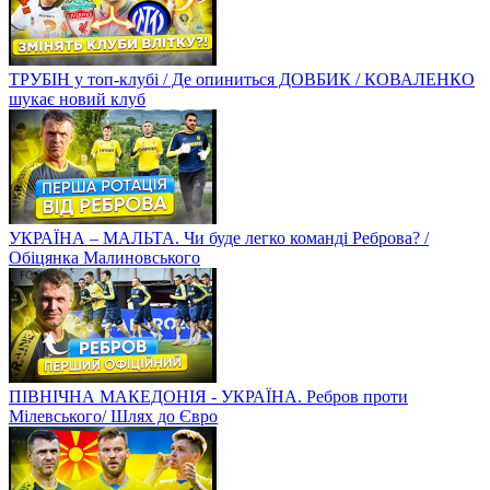
ТРУБІН у топ-клубі / Де опиниться ДОВБИК / КОВАЛЕНКО
шукає новий клуб
УКРАЇНА – МАЛЬТА. Чи буде легко команді Реброва? /
Обіцянка Малиновського
ПІВНІЧНА МАКЕДОНІЯ - УКРАЇНА. Ребров проти
Мілевського/ Шлях до Євро