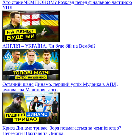
Хто стане ЧЕМПІОНОМ? Розклад перед фінальною частиною
УПЛ
АНГЛІЯ – УКРАЇНА. Чи буде бій на Вемблі?
Останній шанс Динамо, перший успіх Мудрика в АПЛ,
чудова гра Малиновського
Криза Динамо триває, Зоря позмагається за чемпіонство?
Перемоги Шахтаря та Дніпра-1