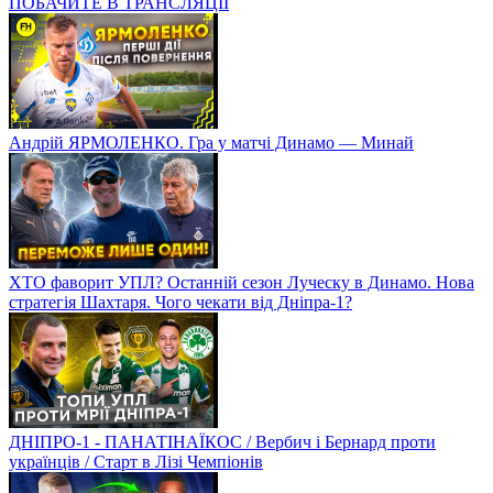
ПОБАЧИТЕ В ТРАНСЛЯЦІЇ
Андрій ЯРМОЛЕНКО. Гра у матчі Динамо — Минай
ХТО фаворит УПЛ? Останній сезон Луческу в Динамо. Нова
стратегія Шахтаря. Чого чекати від Дніпра-1?
ДНІПРО-1 - ПАНАТІНАЇКОС / Вербич і Бернард проти
українців / Старт в Лізі Чемпіонів