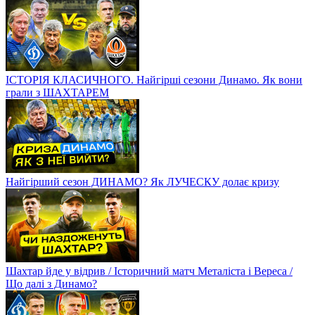
ІСТОРІЯ КЛАСИЧНОГО. Найгірші сезони Динамо. Як вони
грали з ШАХТАРЕМ
Найгірший сезон ДИНАМО? Як ЛУЧЕСКУ долає кризу
Шахтар йде у відрив / Історичний матч Металіста і Вереса /
Що далі з Динамо?