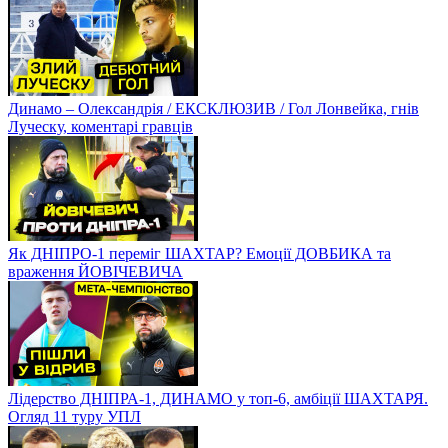
Динамо – Олександрія / ЕКСКЛЮЗИВ / Гол Лонвейка, гнів
Луческу, коментарі гравців
Як ДНІПРО-1 переміг ШАХТАР? Емоції ДОВБИКА та
враження ЙОВІЧЕВИЧА
Лідерство ДНІПРА-1, ДИНАМО у топ-6, амбіції ШАХТАРЯ.
Огляд 11 туру УПЛ