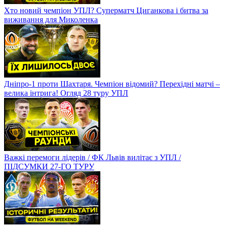
Хто новий чемпіон УПЛ? Суперматч Циганкова і битва за
виживання для Миколенка
Дніпро-1 проти Шахтаря. Чемпіон відомий? Перехідні матчі –
велика інтрига! Огляд 28 туру УПЛ
Важкі перемоги лідерів / ФК Львів вилітає з УПЛ /
ПІДСУМКИ 27-ГО ТУРУ