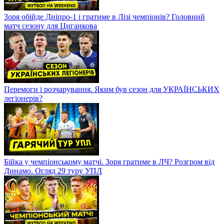
Зоря обійде Дніпро-1 і гратиме в Лізі чемпіонів? Головний
матч сезону для Циганкова
Перемоги і розчарування. Яким був сезон для УКРАЇНСЬКИХ
легіонерів?
Бійка у чемпіонському матчі. Зоря гратиме в ЛЧ? Розгром від
Динамо. Огляд 29 туру УПЛ