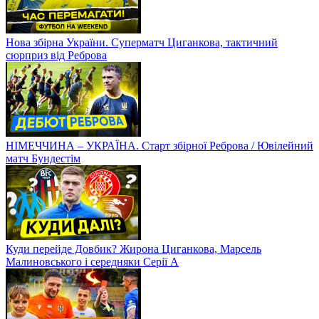
Нова збірна України. Суперматч Циганкова, тактичний
сюрприз від Реброва
НІМЕЧЧИНА – УКРАЇНА. Старт збірної Реброва / Ювілейний
матч Бундестім
Куди перейде Довбик? Жирона Циганкова, Марсель
Малиновського і середняки Серії А