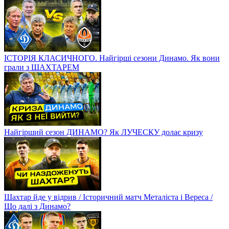
ІСТОРІЯ КЛАСИЧНОГО. Найгірші сезони Динамо. Як вони
грали з ШАХТАРЕМ
Найгірший сезон ДИНАМО? Як ЛУЧЕСКУ долає кризу
Шахтар йде у відрив / Історичний матч Металіста і Вереса /
Що далі з Динамо?