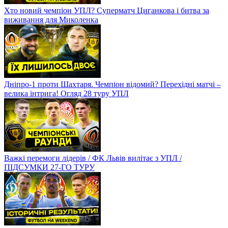
Хто новий чемпіон УПЛ? Суперматч Циганкова і битва за
виживання для Миколенка
Дніпро-1 проти Шахтаря. Чемпіон відомий? Перехідні матчі –
велика інтрига! Огляд 28 туру УПЛ
Важкі перемоги лідерів / ФК Львів вилітає з УПЛ /
ПІДСУМКИ 27-ГО ТУРУ