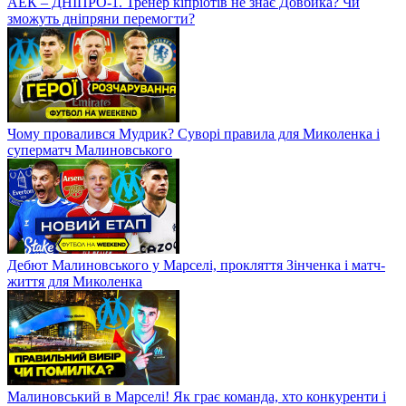
АЕК – ДНІПРО-1. Тренер кіпріотів не знає Довбика? Чи
зможуть дніпряни перемогти?
Чому провалився Мудрик? Суворі правила для Миколенка і
суперматч Малиновського
Дебют Малиновського у Марселі, прокляття Зінченка і матч-
життя для Миколенка
Малиновський в Марселі! Як грає команда, хто конкуренти і