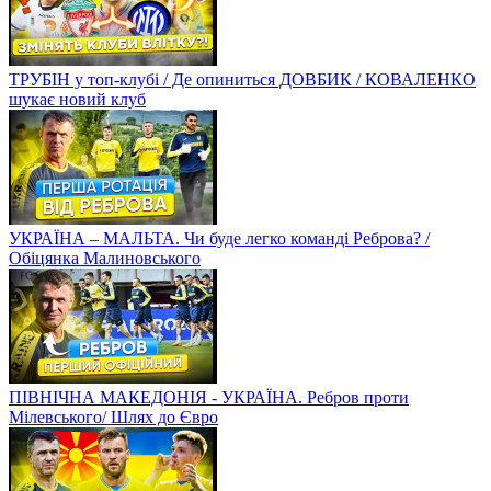
ТРУБІН у топ-клубі / Де опиниться ДОВБИК / КОВАЛЕНКО
шукає новий клуб
УКРАЇНА – МАЛЬТА. Чи буде легко команді Реброва? /
Обіцянка Малиновського
ПІВНІЧНА МАКЕДОНІЯ - УКРАЇНА. Ребров проти
Мілевського/ Шлях до Євро