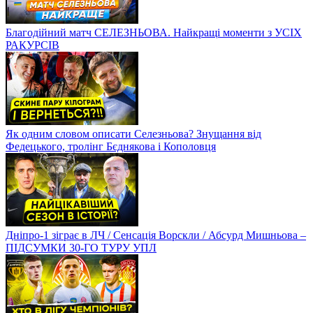
Благодійний матч СЕЛЕЗНЬОВА. Найкращі моменти з УСІХ
РАКУРСІВ
Як одним словом описати Селезньова? Знущання від
Федецького, тролінг Бєднякова і Кополовця
Дніпро-1 зіграє в ЛЧ / Сенсація Ворскли / Абсурд Мишньова –
ПІДСУМКИ 30-ГО ТУРУ УПЛ