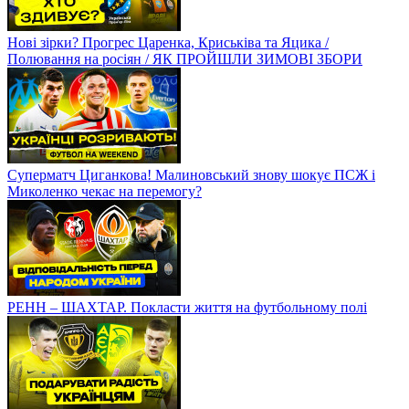
Нові зірки? Прогрес Царенка, Криськіва та Яцика /
Полювання на росіян / ЯК ПРОЙШЛИ ЗИМОВІ ЗБОРИ
Суперматч Циганкова! Малиновський знову шокує ПСЖ і
Миколенко чекає на перемогу?
РЕНН – ШАХТАР. Покласти життя на футбольному полі