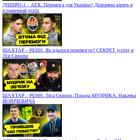
ДНІПРО-1 – АЕК. Перемога для України? Дніпряни вірять в
історичний успіх
ШАХТАР – РЕНН. Як вдалося перемогти? СЕКРЕТ успіху в
Лізі Європи
ШАХТАР – РЕНН. Ліга Європи. Порада МУДРИКА. Накачка
ЙОВІЧЕВИЧА