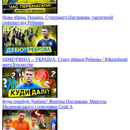
Нова збірна України. Суперматч Циганкова, тактичний
сюрприз від Реброва
НІМЕЧЧИНА – УКРАЇНА. Старт збірної Реброва / Ювілейний
матч Бундестім
Куди перейде Довбик? Жирона Циганкова, Марсель
Малиновського і середняки Серії А