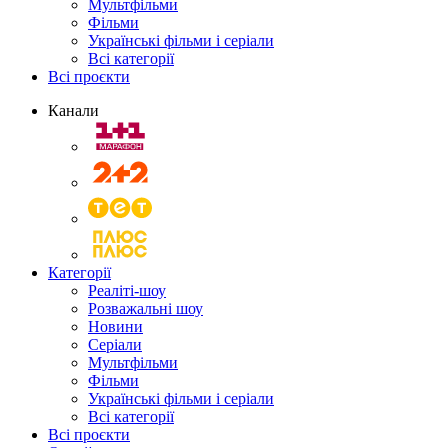
Мультфільми
Фільми
Українські фільми і серіали
Всі категорії
Всі проєкти
Канали
Категорії
Реаліті-шоу
Розважальні шоу
Новини
Серіали
Мультфільми
Фільми
Українські фільми і серіали
Всі категорії
Всі проєкти