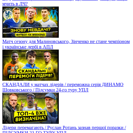
мчить в ЛЧ?
Матч сезону для Малиновського, Зінченко не стане чемпіоном
і українське дербі в АПЛ
СКАНДАЛИ у матчах лідерів / переможна серія ДИНАМО
Шовковського / Підсумки 24-го туру УПЛ
Лідери перемагають / Руслан Ротань зазнав першої поразки /
ПІДСУМКИ 23-ГО ТУРУ УПЛ