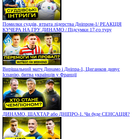
Помилки суддів, втрата лідерства Дніпром-1/ РЕАКЦІЯ
КУЧЕРА НА ГРУ ДИНАМО / Підсумки 17-го туру
Вирішальний матч Динамо і Дніпра-1, Циганков дивує
Іспанію, битва українців у Франції
ДИНАМО, ШАХТАР або ДНІПРО-1. Чи буде СЕНСАЦІЯ?