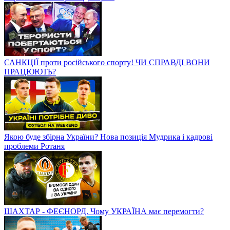
САНКЦІЇ проти російського спорту! ЧИ СПРАВДІ ВОНИ
ПРАЦЮЮТЬ?
Якою буде збірна України? Нова позиція Мудрика і кадрові
проблеми Ротаня
ШАХТАР - ФЕЄНОРД. Чому УКРАЇНА має перемогти?