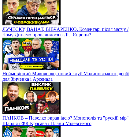
ЛУЧЕСКУ, ВАНАТ, ВІВЧАРЕНКО. Коментарі після матчу /
Чому Динамо провалилося в Лізі Європи?
Неймовірний Миколенко, новий клуб Малиновського, дербі
для Зінченка і Арсенала
ПАНКОВ – Павелко вкрав ідею? Монополія та "рускій мір"
Шаблія / ФК Красава / Плани Мілевського