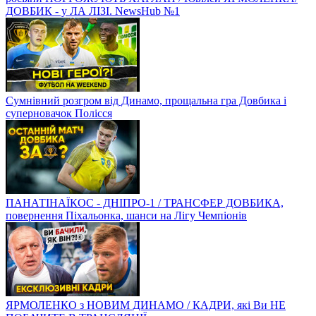
ДОВБИК - у ЛА ЛІЗІ. NewsHub №1
Сумнівний розгром від Динамо, прощальна гра Довбика і
суперновачок Полісся
ПАНАТІНАЇКОС - ДНІПРО-1 / ТРАНСФЕР ДОВБИКА,
повернення Піхальонка, шанси на Лігу Чемпіонів
ЯРМОЛЕНКО з НОВИМ ДИНАМО / КАДРИ, які Ви НЕ