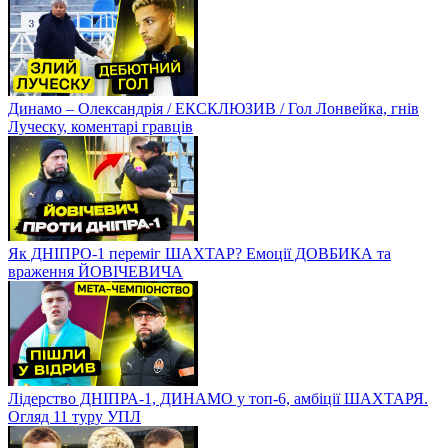
Динамо – Олександрія / ЕКСКЛЮЗИВ / Гол Лонвейка, гнів
Луческу, коментарі гравців
Як ДНІПРО-1 переміг ШАХТАР? Емоції ДОВБИКА та
враження ЙОВІЧЕВИЧА
Лідерство ДНІПРА-1, ДИНАМО у топ-6, амбіції ШАХТАРЯ.
Огляд 11 туру УПЛ