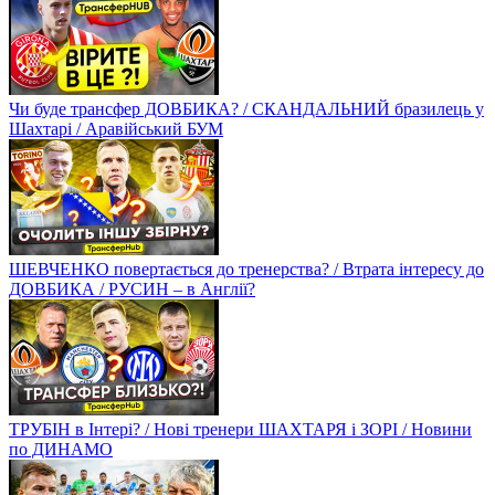
Чи буде трансфер ДОВБИКА? / СКАНДАЛЬНИЙ бразилець у
Шахтарі / Аравійський БУМ
ШЕВЧЕНКО повертається до тренерства? / Втрата інтересу до
ДОВБИКА / РУСИН – в Англії?
ТРУБІН в Інтері? / Нові тренери ШАХТАРЯ і ЗОРІ / Новини
по ДИНАМО