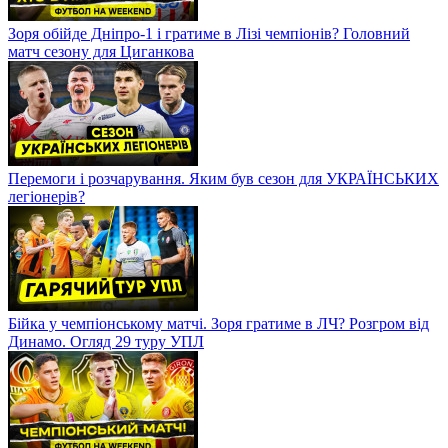
Зоря обійде Дніпро-1 і гратиме в Лізі чемпіонів? Головний
матч сезону для Циганкова
Перемоги і розчарування. Яким був сезон для УКРАЇНСЬКИХ
легіонерів?
Бійка у чемпіонському матчі. Зоря гратиме в ЛЧ? Розгром від
Динамо. Огляд 29 туру УПЛ