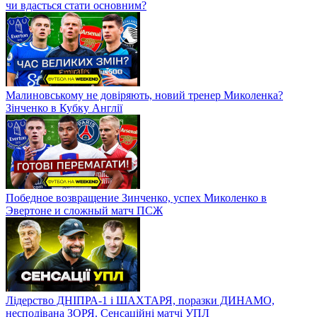
чи вдасться стати основним?
Малиновському не довіряють, новий тренер Миколенка?
Зінченко в Кубку Англії
Победное возвращение Зинченко, успех Миколенко в
Эвертоне и сложный матч ПСЖ
Лідерство ДНІПРА-1 і ШАХТАРЯ, поразки ДИНАМО,
несподівана ЗОРЯ. Сенсаційні матчі УПЛ