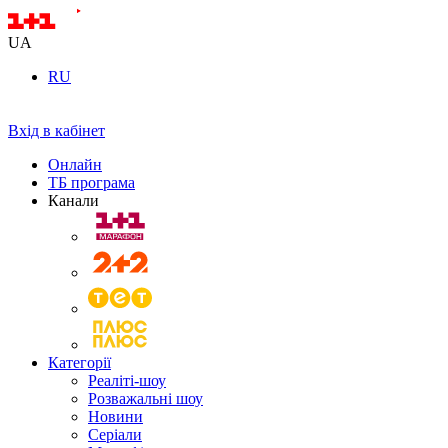
UA
RU
Вхід в кабінет
Онлайн
ТБ програма
Канали
Категорії
Реаліті-шоу
Розважальні шоу
Новини
Серіали