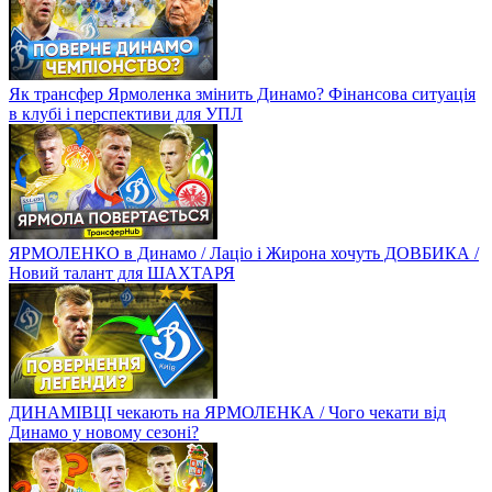
Як трансфер Ярмоленка змінить Динамо? Фінансова ситуація
в клубі і перспективи для УПЛ
ЯРМОЛЕНКО в Динамо / Лаціо і Жирона хочуть ДОВБИКА /
Новий талант для ШАХТАРЯ
ДИНАМІВЦІ чекають на ЯРМОЛЕНКА / Чого чекати від
Динамо у новому сезоні?