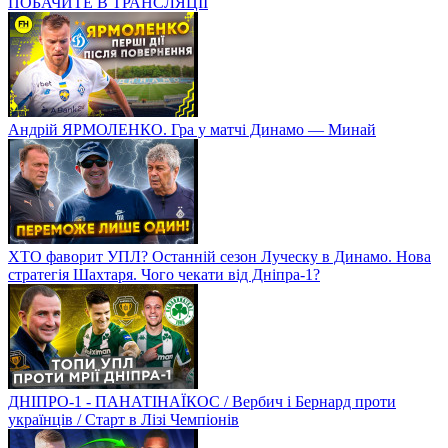
ПОБАЧИТЕ В ТРАНСЛЯЦІЇ
Андрій ЯРМОЛЕНКО. Гра у матчі Динамо — Минай
ХТО фаворит УПЛ? Останній сезон Луческу в Динамо. Нова
стратегія Шахтаря. Чого чекати від Дніпра-1?
ДНІПРО-1 - ПАНАТІНАЇКОС / Вербич і Бернард проти
українців / Старт в Лізі Чемпіонів