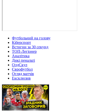
Футбольний на голову
Кіберспорт
Встигни за 30 секунд
ТОП-Легіонер
Аналітика
Дикі пенальті
ОлдСкул
Єврофутбол
Огляд матчів
Ексклюзив