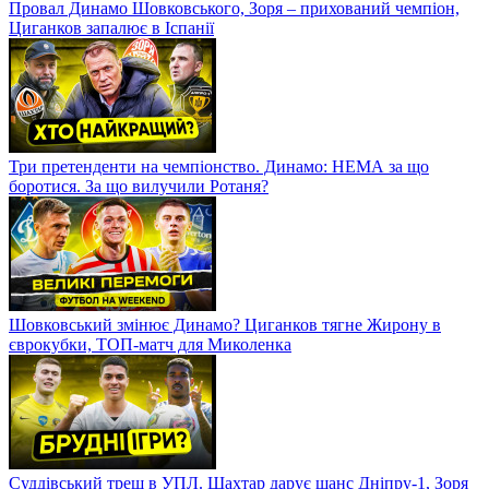
Провал Динамо Шовковського, Зоря – прихований чемпіон,
Циганков запалює в Іспанії
Три претенденти на чемпіонство. Динамо: НЕМА за що
боротися. За що вилучили Ротаня?
Шовковський змінює Динамо? Циганков тягне Жирону в
єврокубки, ТОП-матч для Миколенка
Суддівський треш в УПЛ. Шахтар дарує шанс Дніпру-1, Зоря