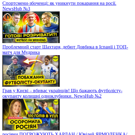
Спортсмени-збоченці: як уникнути покарання на росії.
NewsHub №3
Проблемний старт Шахтаря, дебют Довбика в Іспанії і ТОП-
матч для Мудрика
Грав у Києві – вбиває українців! Що бажають футболісту-
окупанту колишні одноклубники. NewsHub №2
росіяни ПОГРОЖУЮТЬ ХАРЛАН / Ювілей ЯРМОЛЕНКА/