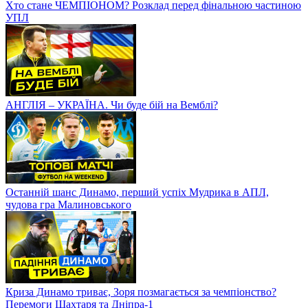
Хто стане ЧЕМПІОНОМ? Розклад перед фінальною частиною
УПЛ
АНГЛІЯ – УКРАЇНА. Чи буде бій на Вемблі?
Останній шанс Динамо, перший успіх Мудрика в АПЛ,
чудова гра Малиновського
Криза Динамо триває, Зоря позмагається за чемпіонство?
Перемоги Шахтаря та Дніпра-1