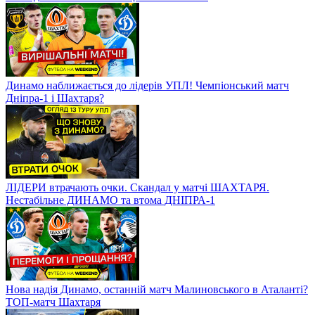
Динамо наближається до лідерів УПЛ! Чемпіонський матч
Дніпра-1 і Шахтаря?
ЛІДЕРИ втрачають очки. Скандал у матчі ШАХТАРЯ.
Нестабільне ДИНАМО та втома ДНІПРА-1
Нова надія Динамо, останній матч Малиновського в Аталанті?
ТОП-матч Шахтаря