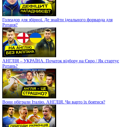
Голеадор для збірної. Де знайти ідеального форварда для
Ротаня?
АНГЛІЯ – УКРАЇНА. Початок відбору на Євро / Як стартує
Ротань?
Вони обіграли Італію. АНГЛІЯ. Чи варто їх боятися?