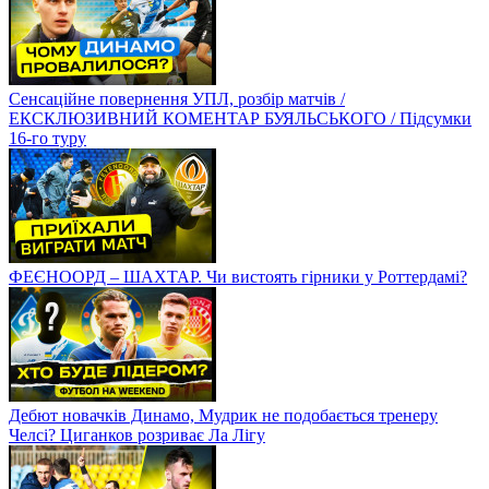
Сенсаційне повернення УПЛ, розбір матчів /
ЕКСКЛЮЗИВНИЙ КОМЕНТАР БУЯЛЬСЬКОГО / Підсумки
16-го туру
ФЕЄНООРД – ШАХТАР. Чи вистоять гірники у Роттердамі?
Дебют новачків Динамо, Мудрик не подобається тренеру
Челсі? Циганков розриває Ла Лігу