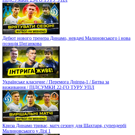
Дебют нового тренера Динамо, невдачі Малиновського і нова
позиція Циганкова
Українське класичне / Перемога Дніпра-1 / Битва за
виживання / ПІДСУМКИ 22-ГО ТУРУ УПЛ
Криза Динамо триває, матч сезону для Шахтаря, супердербі
Малиновського у Лізі 1