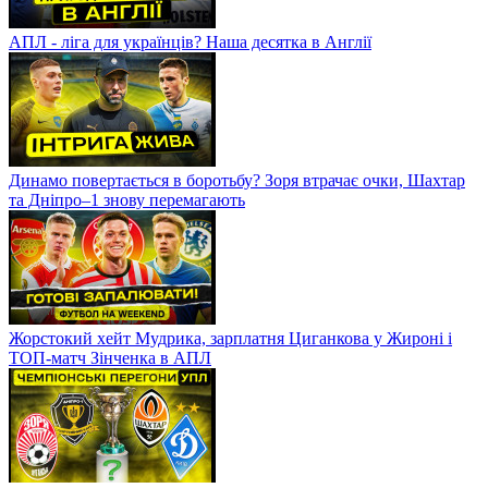
АПЛ - ліга для українців? Наша десятка в Англії
Динамо повертається в боротьбу? Зоря втрачає очки, Шахтар
та Дніпро–1 знову перемагають
Жорстокий хейт Мудрика, зарплатня Циганкова у Жироні і
ТОП-матч Зінченка в АПЛ