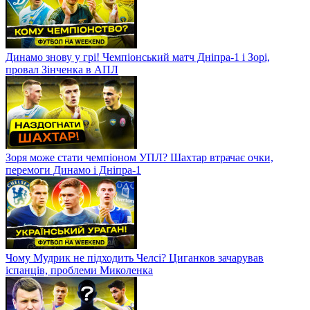
Динамо знову у грі! Чемпіонський матч Дніпра-1 і Зорі,
провал Зінченка в АПЛ
Зоря може стати чемпіоном УПЛ? Шахтар втрачає очки,
перемоги Динамо і Дніпра-1
Чому Мудрик не підходить Челсі? Циганков зачарував
іспанців, проблеми Миколенка