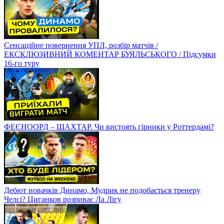
Сенсаційне повернення УПЛ, розбір матчів /
ЕКСКЛЮЗИВНИЙ КОМЕНТАР БУЯЛЬСЬКОГО / Підсумки
16-го туру
ФЕЄНООРД – ШАХТАР. Чи вистоять гірники у Роттердамі?
Дебют новачків Динамо, Мудрик не подобається тренеру
Челсі? Циганков розриває Ла Лігу