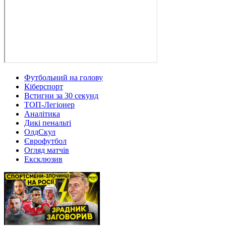
Футбольний на голову
Кіберспорт
Встигни за 30 секунд
ТОП-Легіонер
Аналітика
Дикі пенальті
ОлдСкул
Єврофутбол
Огляд матчів
Ексклюзив