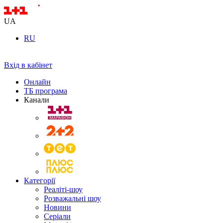
UA
RU
Вхід в кабінет
Онлайн
ТБ програма
Канали
Категорії
Реаліті-шоу
Розважальні шоу
Новини
Серіали