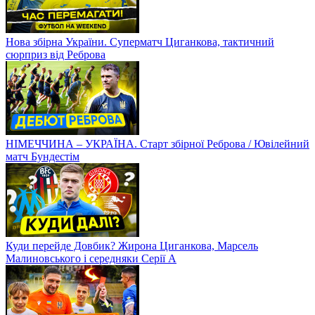
Нова збірна України. Суперматч Циганкова, тактичний
сюрприз від Реброва
НІМЕЧЧИНА – УКРАЇНА. Старт збірної Реброва / Ювілейний
матч Бундестім
Куди перейде Довбик? Жирона Циганкова, Марсель
Малиновського і середняки Серії А