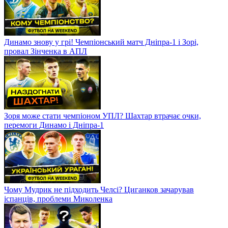
Динамо знову у грі! Чемпіонський матч Дніпра-1 і Зорі,
провал Зінченка в АПЛ
Зоря може стати чемпіоном УПЛ? Шахтар втрачає очки,
перемоги Динамо і Дніпра-1
Чому Мудрик не підходить Челсі? Циганков зачарував
іспанців, проблеми Миколенка