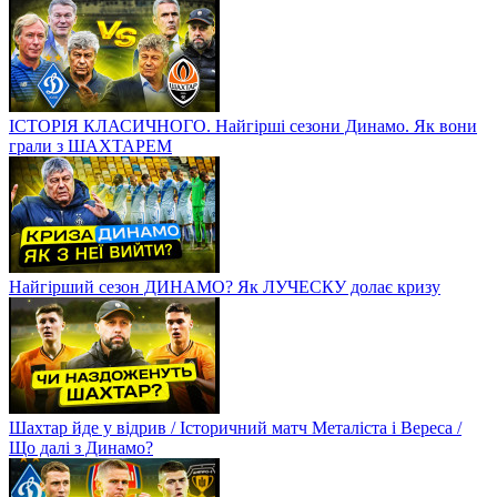
ІСТОРІЯ КЛАСИЧНОГО. Найгірші сезони Динамо. Як вони
грали з ШАХТАРЕМ
Найгірший сезон ДИНАМО? Як ЛУЧЕСКУ долає кризу
Шахтар йде у відрив / Історичний матч Металіста і Вереса /
Що далі з Динамо?