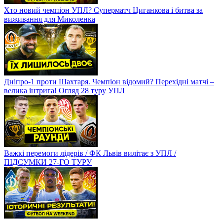
Хто новий чемпіон УПЛ? Суперматч Циганкова і битва за
виживання для Миколенка
Дніпро-1 проти Шахтаря. Чемпіон відомий? Перехідні матчі –
велика інтрига! Огляд 28 туру УПЛ
Важкі перемоги лідерів / ФК Львів вилітає з УПЛ /
ПІДСУМКИ 27-ГО ТУРУ