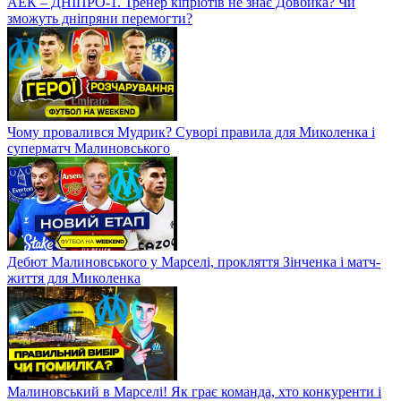
АЕК – ДНІПРО-1. Тренер кіпріотів не знає Довбика? Чи
зможуть дніпряни перемогти?
Чому провалився Мудрик? Суворі правила для Миколенка і
суперматч Малиновського
Дебют Малиновського у Марселі, прокляття Зінченка і матч-
життя для Миколенка
Малиновський в Марселі! Як грає команда, хто конкуренти і