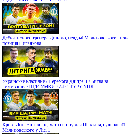
Дебют нового тренера Динамо, невдачі Малиновського і нова
позиція Циганкова
Українське класичне / Перемога Дніпра-1 / Битва за
виживання / ПІДСУМКИ 22-ГО ТУРУ УПЛ
Криза Динамо триває, матч сезону для Шахтаря, супердербі
Малиновського у Лізі 1