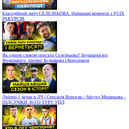
Благодійний матч СЕЛЕЗНЬОВА. Найкращі моменти з УСІХ
РАКУРСІВ
Як одним словом описати Селезньова? Знущання від
Федецького, тролінг Бєднякова і Кополовця
Дніпро-1 зіграє в ЛЧ / Сенсація Ворскли / Абсурд Мишньова –
ПІДСУМКИ 30-ГО ТУРУ УПЛ