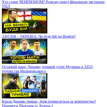
Хто стане ЧЕМПІОНОМ? Розклад перед фінальною частиною
УПЛ
АНГЛІЯ – УКРАЇНА. Чи буде бій на Вемблі?
Останній шанс Динамо, перший успіх Мудрика в АПЛ,
чудова гра Малиновського
Криза Динамо триває, Зоря позмагається за чемпіонство?
Перемоги Шахтаря та Дніпра-1