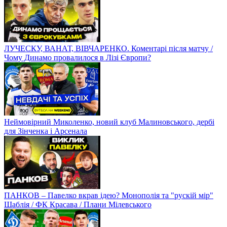
ЛУЧЕСКУ, ВАНАТ, ВІВЧАРЕНКО. Коментарі після матчу /
Чому Динамо провалилося в Лізі Європи?
Неймовірний Миколенко, новий клуб Малиновського, дербі
для Зінченка і Арсенала
ПАНКОВ – Павелко вкрав ідею? Монополія та "рускій мір"
Шаблія / ФК Красава / Плани Мілевського