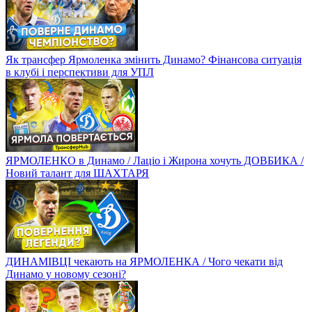
Як трансфер Ярмоленка змінить Динамо? Фінансова ситуація
в клубі і перспективи для УПЛ
ЯРМОЛЕНКО в Динамо / Лаціо і Жирона хочуть ДОВБИКА /
Новий талант для ШАХТАРЯ
ДИНАМІВЦІ чекають на ЯРМОЛЕНКА / Чого чекати від
Динамо у новому сезоні?