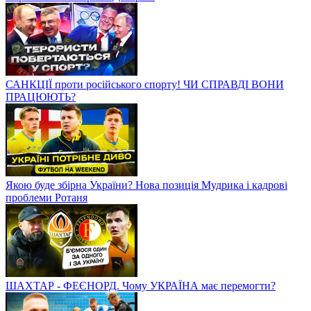
САНКЦІЇ проти російського спорту! ЧИ СПРАВДІ ВОНИ
ПРАЦЮЮТЬ?
Якою буде збірна України? Нова позиція Мудрика і кадрові
проблеми Ротаня
ШАХТАР - ФЕЄНОРД. Чому УКРАЇНА має перемогти?