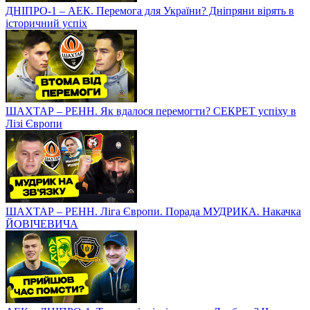
ДНІПРО-1 – АЕК. Перемога для України? Дніпряни вірять в
історичний успіх
ШАХТАР – РЕНН. Як вдалося перемогти? СЕКРЕТ успіху в
Лізі Європи
ШАХТАР – РЕНН. Ліга Європи. Порада МУДРИКА. Накачка
ЙОВІЧЕВИЧА