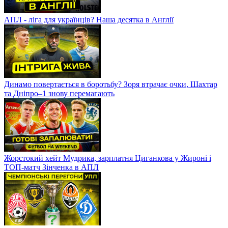
АПЛ - ліга для українців? Наша десятка в Англії
Динамо повертається в боротьбу? Зоря втрачає очки, Шахтар
та Дніпро–1 знову перемагають
Жорстокий хейт Мудрика, зарплатня Циганкова у Жироні і
ТОП-матч Зінченка в АПЛ