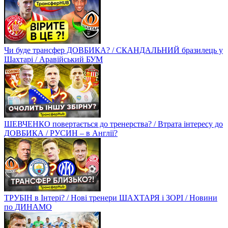
Чи буде трансфер ДОВБИКА? / СКАНДАЛЬНИЙ бразилець у
Шахтарі / Аравійський БУМ
ШЕВЧЕНКО повертається до тренерства? / Втрата інтересу до
ДОВБИКА / РУСИН – в Англії?
ТРУБІН в Інтері? / Нові тренери ШАХТАРЯ і ЗОРІ / Новини
по ДИНАМО