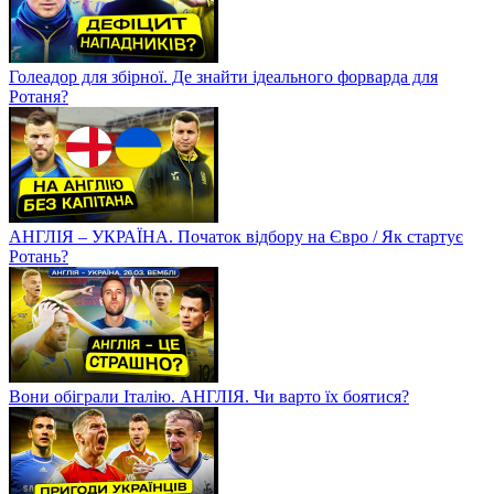
Голеадор для збірної. Де знайти ідеального форварда для
Ротаня?
АНГЛІЯ – УКРАЇНА. Початок відбору на Євро / Як стартує
Ротань?
Вони обіграли Італію. АНГЛІЯ. Чи варто їх боятися?