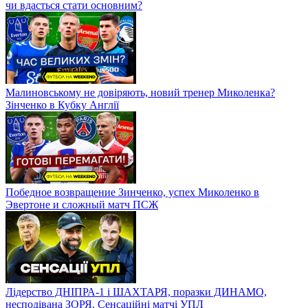
чи вдасться стати основним?
Малиновському не довіряють, новий тренер Миколенка?
Зінченко в Кубку Англії
Победное возвращение Зинченко, успех Миколенко в
Эвертоне и сложный матч ПСЖ
Лідерство ДНІПРА-1 і ШАХТАРЯ, поразки ДИНАМО,
несподівана ЗОРЯ. Сенсаційні матчі УПЛ