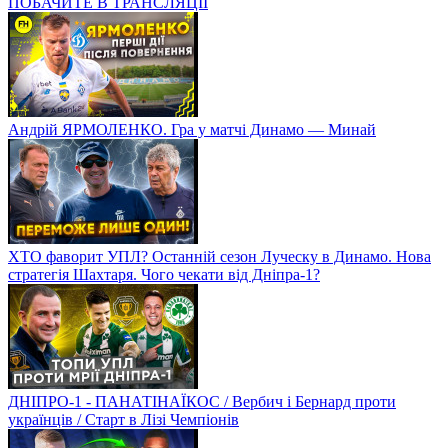
ПОБАЧИТЕ В ТРАНСЛЯЦІЇ
Андрій ЯРМОЛЕНКО. Гра у матчі Динамо — Минай
ХТО фаворит УПЛ? Останній сезон Луческу в Динамо. Нова
стратегія Шахтаря. Чого чекати від Дніпра-1?
ДНІПРО-1 - ПАНАТІНАЇКОС / Вербич і Бернард проти
українців / Старт в Лізі Чемпіонів