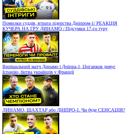
Помилки суддів, втрата лідерства Дніпром-1/ РЕАКЦІЯ
КУЧЕРА НА ГРУ ДИНАМО / Підсумки 17-го туру
Вирішальний матч Динамо і Дніпра-1, Циганков дивує
Іспанію, битва українців у Франції
ДИНАМО, ШАХТАР або ДНІПРО-1. Чи буде СЕНСАЦІЯ?