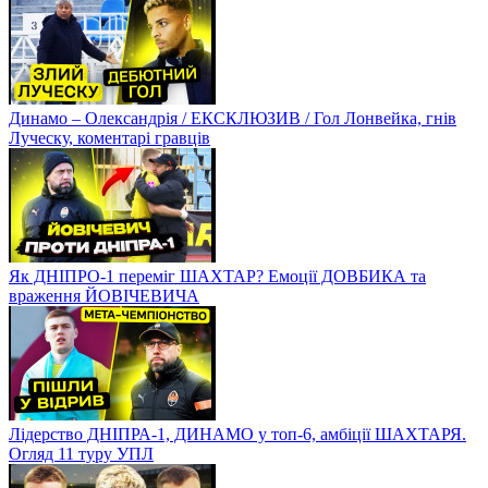
Динамо – Олександрія / ЕКСКЛЮЗИВ / Гол Лонвейка, гнів
Луческу, коментарі гравців
Як ДНІПРО-1 переміг ШАХТАР? Емоції ДОВБИКА та
враження ЙОВІЧЕВИЧА
Лідерство ДНІПРА-1, ДИНАМО у топ-6, амбіції ШАХТАРЯ.
Огляд 11 туру УПЛ