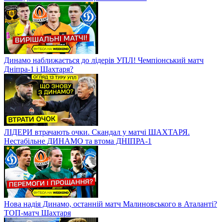
Динамо наближається до лідерів УПЛ! Чемпіонський матч
Дніпра-1 і Шахтаря?
ЛІДЕРИ втрачають очки. Скандал у матчі ШАХТАРЯ.
Нестабільне ДИНАМО та втома ДНІПРА-1
Нова надія Динамо, останній матч Малиновського в Аталанті?
ТОП-матч Шахтаря