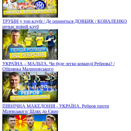
ТРУБІН у топ-клубі / Де опиниться ДОВБИК / КОВАЛЕНКО
шукає новий клуб
УКРАЇНА – МАЛЬТА. Чи буде легко команді Реброва? /
Обіцянка Малиновського
ПІВНІЧНА МАКЕДОНІЯ - УКРАЇНА. Ребров проти
Мілевського/ Шлях до Євро