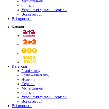
Мультфільми
Фільми
Українські фільми і серіали
Всі категорії
Всі проєкти
Канали
Категорії
Реаліті-шоу
Розважальні шоу
Новини
Серіали
Мультфільми
Фільми
Українські фільми і серіали
Всі категорії
Всі проєкти