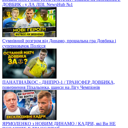
ДОВБИК - у ЛА ЛІЗІ. NewsHub №1
Сумнівний розгром від Динамо, прощальна гра Довбика і
суперновачок Полісся
ПАНАТІНАЇКОС - ДНІПРО-1 / ТРАНСФЕР ДОВБИКА,
повернення Піхальонка, шанси на Лігу Чемпіонів
ЯРМОЛЕНКО з НОВИМ ДИНАМО / КАДРИ, які Ви НЕ