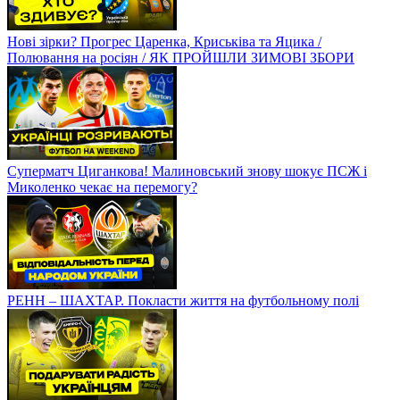
Нові зірки? Прогрес Царенка, Криськіва та Яцика /
Полювання на росіян / ЯК ПРОЙШЛИ ЗИМОВІ ЗБОРИ
Суперматч Циганкова! Малиновський знову шокує ПСЖ і
Миколенко чекає на перемогу?
РЕНН – ШАХТАР. Покласти життя на футбольному полі