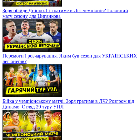
Зоря обійде Дніпро-1 і гратиме в Лізі чемпіонів? Головний
матч сезону для Циганкова
Перемоги і розчарування. Яким був сезон для УКРАЇНСЬКИХ
легіонерів?
Бійка у чемпіонському матчі. Зоря гратиме в ЛЧ? Розгром від
Динамо. Огляд 29 туру УПЛ