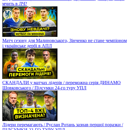
мчить в ЛЧ?
Матч сезону для Малиновського, Зінченко не стане чемпіоном
і українське дербі в АПЛ
СКАНДАЛИ у матчах лідерів / переможна серія ДИНАМО
Шовковського / Підсумки 24-го туру УПЛ
Лідери перемагають / Руслан Ротань зазнав першої поразки /
ПІДСУМКИ 23-ГО ТУРУ УПЛ