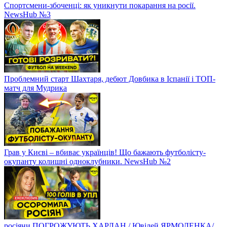
Спортсмени-збоченці: як уникнути покарання на росії.
NewsHub №3
Проблемний старт Шахтаря, дебют Довбика в Іспанії і ТОП-
матч для Мудрика
Грав у Києві – вбиває українців! Що бажають футболісту-
окупанту колишні одноклубники. NewsHub №2
росіяни ПОГРОЖУЮТЬ ХАРЛАН / Ювілей ЯРМОЛЕНКА/