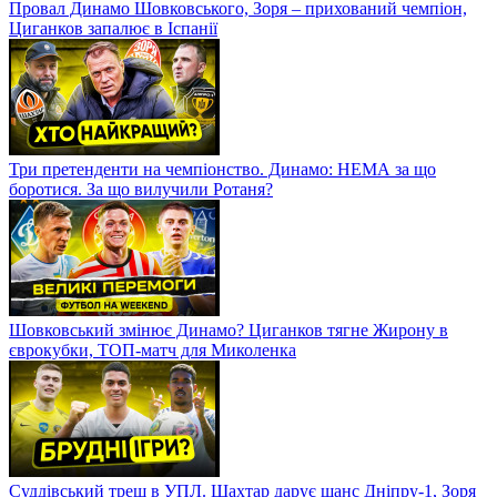
Провал Динамо Шовковського, Зоря – прихований чемпіон,
Циганков запалює в Іспанії
Три претенденти на чемпіонство. Динамо: НЕМА за що
боротися. За що вилучили Ротаня?
Шовковський змінює Динамо? Циганков тягне Жирону в
єврокубки, ТОП-матч для Миколенка
Суддівський треш в УПЛ. Шахтар дарує шанс Дніпру-1, Зоря