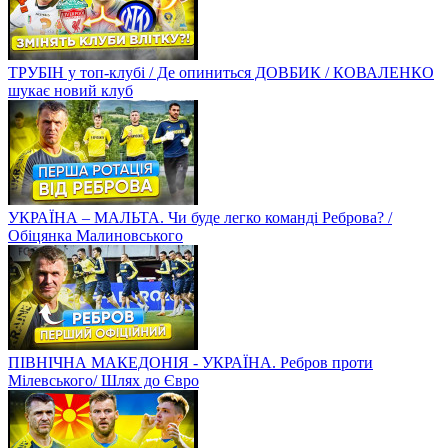
ТРУБІН у топ-клубі / Де опиниться ДОВБИК / КОВАЛЕНКО
шукає новий клуб
УКРАЇНА – МАЛЬТА. Чи буде легко команді Реброва? /
Обіцянка Малиновського
ПІВНІЧНА МАКЕДОНІЯ - УКРАЇНА. Ребров проти
Мілевського/ Шлях до Євро