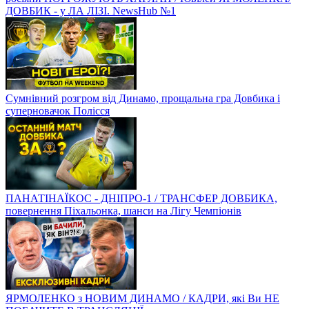
ДОВБИК - у ЛА ЛІЗІ. NewsHub №1
Сумнівний розгром від Динамо, прощальна гра Довбика і
суперновачок Полісся
ПАНАТІНАЇКОС - ДНІПРО-1 / ТРАНСФЕР ДОВБИКА,
повернення Піхальонка, шанси на Лігу Чемпіонів
ЯРМОЛЕНКО з НОВИМ ДИНАМО / КАДРИ, які Ви НЕ