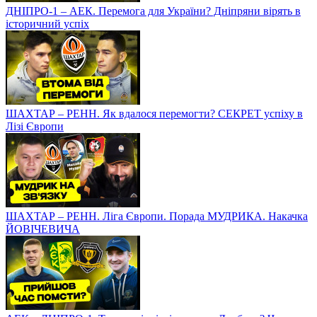
ДНІПРО-1 – АЕК. Перемога для України? Дніпряни вірять в
історичний успіх
ШАХТАР – РЕНН. Як вдалося перемогти? СЕКРЕТ успіху в
Лізі Європи
ШАХТАР – РЕНН. Ліга Європи. Порада МУДРИКА. Накачка
ЙОВІЧЕВИЧА