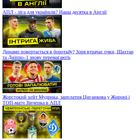
АПЛ - ліга для українців? Наша десятка в Англії
Динамо повертається в боротьбу? Зоря втрачає очки, Шахтар
та Дніпро–1 знову перемагають
Жорстокий хейт Мудрика, зарплатня Циганкова у Жироні і
ТОП-матч Зінченка в АПЛ