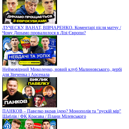
ЛУЧЕСКУ, ВАНАТ, ВІВЧАРЕНКО. Коментарі після матчу /
Чому Динамо провалилося в Лізі Європи?
Неймовірний Миколенко, новий клуб Малиновського, дербі
для Зінченка і Арсенала
ПАНКОВ – Павелко вкрав ідею? Монополія та "рускій мір"
Шаблія / ФК Красава / Плани Мілевського