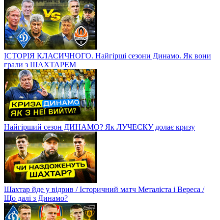
ІСТОРІЯ КЛАСИЧНОГО. Найгірші сезони Динамо. Як вони
грали з ШАХТАРЕМ
Найгірший сезон ДИНАМО? Як ЛУЧЕСКУ долає кризу
Шахтар йде у відрив / Історичний матч Металіста і Вереса /
Що далі з Динамо?