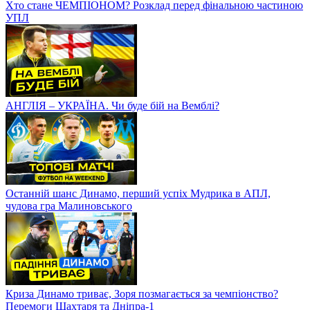
Хто стане ЧЕМПІОНОМ? Розклад перед фінальною частиною
УПЛ
АНГЛІЯ – УКРАЇНА. Чи буде бій на Вемблі?
Останній шанс Динамо, перший успіх Мудрика в АПЛ,
чудова гра Малиновського
Криза Динамо триває, Зоря позмагається за чемпіонство?
Перемоги Шахтаря та Дніпра-1