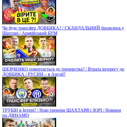
Чи буде трансфер ДОВБИКА? / СКАНДАЛЬНИЙ бразилець у
Шахтарі / Аравійський БУМ
ШЕВЧЕНКО повертається до тренерства? / Втрата інтересу до
ДОВБИКА / РУСИН – в Англії?
ТРУБІН в Інтері? / Нові тренери ШАХТАРЯ і ЗОРІ / Новини
по ДИНАМО