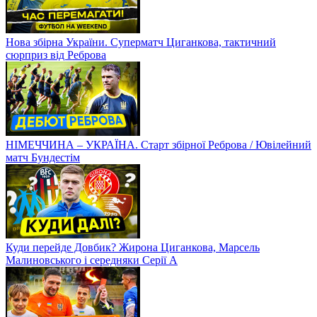
Нова збірна України. Суперматч Циганкова, тактичний
сюрприз від Реброва
НІМЕЧЧИНА – УКРАЇНА. Старт збірної Реброва / Ювілейний
матч Бундестім
Куди перейде Довбик? Жирона Циганкова, Марсель
Малиновського і середняки Серії А