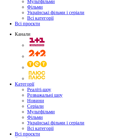
Мультфільми
Фільми
Українські фільми і серіали
Всі категорії
Всі проєкти
Канали
Категорії
Реаліті-шоу
Розважальні шоу
Новини
Серіали
Мультфільми
Фільми
Українські фільми і серіали
Всі категорії
Всі проєкти