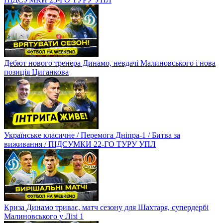
Дебют нового тренера Динамо, невдачі Малиновського і нова
позиція Циганкова
Українське класичне / Перемога Дніпра-1 / Битва за
виживання / ПІДСУМКИ 22-ГО ТУРУ УПЛ
Криза Динамо триває, матч сезону для Шахтаря, супердербі
Малиновського у Лізі 1