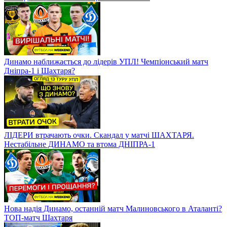
Динамо наближається до лідерів УПЛ! Чемпіонський матч
Дніпра-1 і Шахтаря?
ЛІДЕРИ втрачають очки. Скандал у матчі ШАХТАРЯ.
Нестабільне ДИНАМО та втома ДНІПРА-1
Нова надія Динамо, останній матч Малиновського в Аталанті?
ТОП-матч Шахтаря