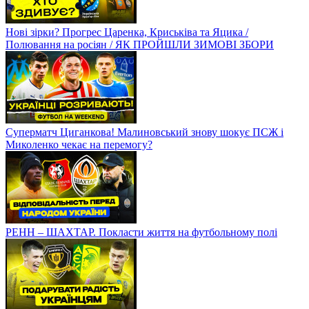
Нові зірки? Прогрес Царенка, Криськіва та Яцика /
Полювання на росіян / ЯК ПРОЙШЛИ ЗИМОВІ ЗБОРИ
Суперматч Циганкова! Малиновський знову шокує ПСЖ і
Миколенко чекає на перемогу?
РЕНН – ШАХТАР. Покласти життя на футбольному полі