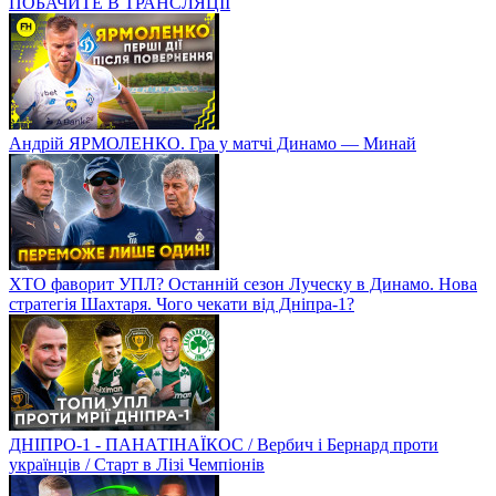
ПОБАЧИТЕ В ТРАНСЛЯЦІЇ
Андрій ЯРМОЛЕНКО. Гра у матчі Динамо — Минай
ХТО фаворит УПЛ? Останній сезон Луческу в Динамо. Нова
стратегія Шахтаря. Чого чекати від Дніпра-1?
ДНІПРО-1 - ПАНАТІНАЇКОС / Вербич і Бернард проти
українців / Старт в Лізі Чемпіонів