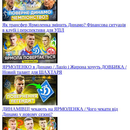
Як трансфер Ярмоленка змінить Динамо? Фінансова ситуація
в клубі і перспективи для УПЛ
ЯРМОЛЕНКО в Динамо / Лаціо і Жирона хочуть ДОВБИКА /
Новий талант для ШАХТАРЯ
ДИНАМІВЦІ чекають на ЯРМОЛЕНКА / Чого чекати від
Динамо у новому сезоні?