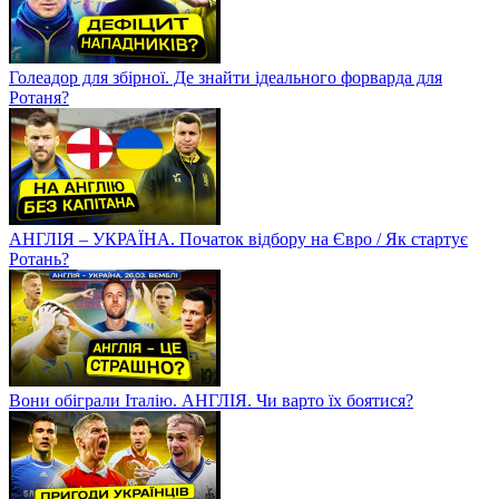
Голеадор для збірної. Де знайти ідеального форварда для
Ротаня?
АНГЛІЯ – УКРАЇНА. Початок відбору на Євро / Як стартує
Ротань?
Вони обіграли Італію. АНГЛІЯ. Чи варто їх боятися?