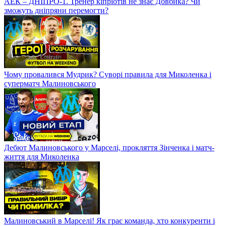
АЕК – ДНІПРО-1. Тренер кіпріотів не знає Довбика? Чи
зможуть дніпряни перемогти?
Чому провалився Мудрик? Суворі правила для Миколенка і
суперматч Малиновського
Дебют Малиновського у Марселі, прокляття Зінченка і матч-
життя для Миколенка
Малиновський в Марселі! Як грає команда, хто конкуренти і