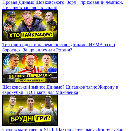
Провал Динамо Шовковського, Зоря – прихований чемпіон,
Циганков запалює в Іспанії
Три претенденти на чемпіонство. Динамо: НЕМА за що
боротися. За що вилучили Ротаня?
Шовковський змінює Динамо? Циганков тягне Жирону в
єврокубки, ТОП-матч для Миколенка
Суддівський треш в УПЛ. Шахтар дарує шанс Дніпру-1, Зоря