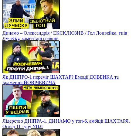
Динамо – Олександрія / ЕКСКЛЮЗИВ / Гол Лонвейка, гнів
Луческу, коментарі гравців
Як ДНІПРО-1 переміг ШАХТАР? Емоції ДОВБИКА та
враження ЙОВІЧЕВИЧА
Лідерство ДНІПРА-1, ДИНАМО у топ-6, амбіції ШАХТАРЯ.
Огляд 11 туру УПЛ