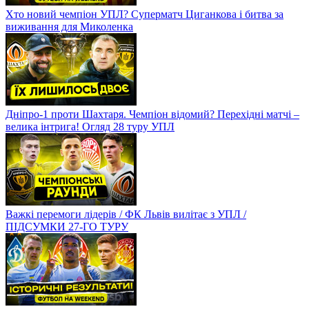
Хто новий чемпіон УПЛ? Суперматч Циганкова і битва за
виживання для Миколенка
Дніпро-1 проти Шахтаря. Чемпіон відомий? Перехідні матчі –
велика інтрига! Огляд 28 туру УПЛ
Важкі перемоги лідерів / ФК Львів вилітає з УПЛ /
ПІДСУМКИ 27-ГО ТУРУ