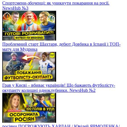
Спортсмени-збоченці: як уникнути покарання на росії.
NewsHub №3
Проблемний старт Шахтаря, дебют Довбика в Іспанії і ТОП-
матч для Мудрика
Грав у Києві – вбиває українців! Що бажають футболісту-
окупанту колишні одноклубники. NewsHub №2
росіяни ПОГРОЖУЮТЬ ХАРЛАН / Ювілей ЯРМОЛЕНКА/