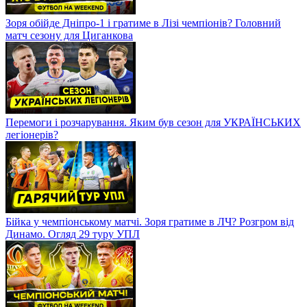
Зоря обійде Дніпро-1 і гратиме в Лізі чемпіонів? Головний
матч сезону для Циганкова
Перемоги і розчарування. Яким був сезон для УКРАЇНСЬКИХ
легіонерів?
Бійка у чемпіонському матчі. Зоря гратиме в ЛЧ? Розгром від
Динамо. Огляд 29 туру УПЛ