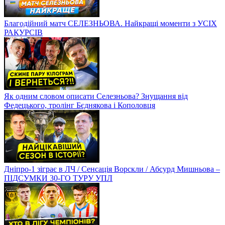
Благодійний матч СЕЛЕЗНЬОВА. Найкращі моменти з УСІХ
РАКУРСІВ
Як одним словом описати Селезньова? Знущання від
Федецького, тролінг Бєднякова і Кополовця
Дніпро-1 зіграє в ЛЧ / Сенсація Ворскли / Абсурд Мишньова –
ПІДСУМКИ 30-ГО ТУРУ УПЛ