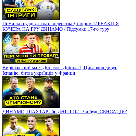
Помилки суддів, втрата лідерства Дніпром-1/ РЕАКЦІЯ
КУЧЕРА НА ГРУ ДИНАМО / Підсумки 17-го туру
Вирішальний матч Динамо і Дніпра-1, Циганков дивує
Іспанію, битва українців у Франції
ДИНАМО, ШАХТАР або ДНІПРО-1. Чи буде СЕНСАЦІЯ?