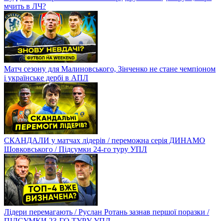
мчить в ЛЧ?
Матч сезону для Малиновського, Зінченко не стане чемпіоном
і українське дербі в АПЛ
СКАНДАЛИ у матчах лідерів / переможна серія ДИНАМО
Шовковського / Підсумки 24-го туру УПЛ
Лідери перемагають / Руслан Ротань зазнав першої поразки /
ПІДСУМКИ 23-ГО ТУРУ УПЛ