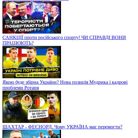
САНКЦІЇ проти російського спорту! ЧИ СПРАВДІ ВОНИ
ПРАЦЮЮТЬ?
Якою буде збірна України? Нова позиція Мудрика і кадрові
проблеми Ротаня
ШАХТАР - ФЕЄНОРД. Чому УКРАЇНА має перемогти?