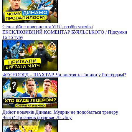
Сенсаційне повернення УПЛ, розбір матчів /
ЕКСКЛЮЗИВНИЙ КОМЕНТАР БУЯЛЬСЬКОГО / Підсумки
16-го туру
ФЕЄНООРД – ШАХТАР. Чи вистоять гірники у Роттердамі?
Дебют новачків Динамо, Мудрик не подобається тренеру
Челсі? Циганков розриває Ла Лігу