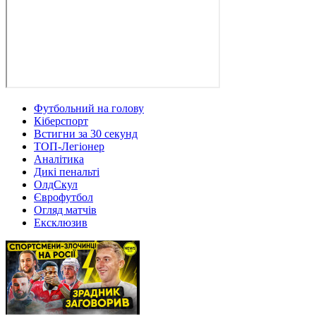
Футбольний на голову
Кіберспорт
Встигни за 30 секунд
ТОП-Легіонер
Аналітика
Дикі пенальті
ОлдСкул
Єврофутбол
Огляд матчів
Ексклюзив