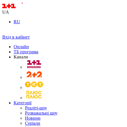
UA
RU
Вхід в кабінет
Онлайн
ТБ програма
Канали
Категорії
Реаліті-шоу
Розважальні шоу
Новини
Серіали