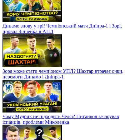
Динамо знову у грі! Чемпіонський матч Дніпра-1 і Зорі,
провал Зінченка в АПЛ
Зоря може стати чемпіоном УПЛ? Шахтар втрачає очки,
перемоги Динамо і Дніпра-1
Чому Мудрик не підходить Челсі? Циганков зачарував
іспанців, проблеми Миколенка