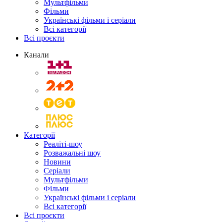
Мультфільми
Фільми
Українські фільми і серіали
Всі категорії
Всі проєкти
Канали
Категорії
Реаліті-шоу
Розважальні шоу
Новини
Серіали
Мультфільми
Фільми
Українські фільми і серіали
Всі категорії
Всі проєкти