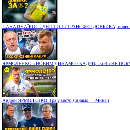
ПАНАТІНАЇКОС - ДНІПРО-1 / ТРАНСФЕР ДОВБИКА, поверненн
ЯРМОЛЕНКО з НОВИМ ДИНАМО / КАДРИ, які Ви НЕ ПОБ
Андрій ЯРМОЛЕНКО. Гра у матчі Динамо — Минай