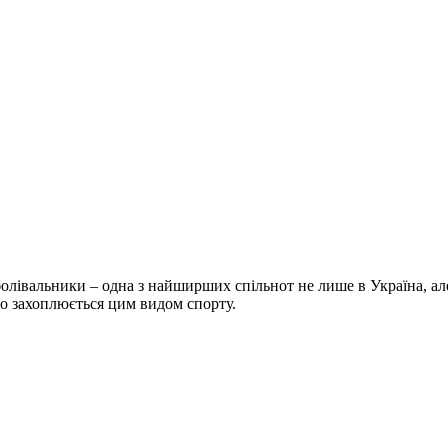
болівальники – одна з найширших спільнот не лише в Україна, але 
хто захоплюється цим видом спорту.