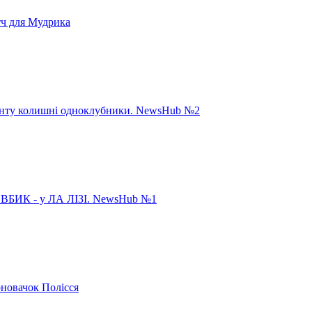
тч для Мудрика
панту колишні одноклубники. NewsHub №2
ИК - у ЛА ЛІЗІ. NewsHub №1
рновачок Полісся