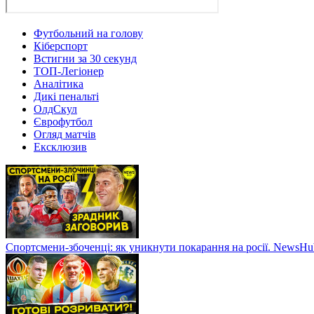
Футбольний на голову
Кіберспорт
Встигни за 30 секунд
ТОП-Легіонер
Аналітика
Дикі пенальті
ОлдСкул
Єврофутбол
Огляд матчів
Ексклюзив
Спортсмени-збоченці: як уникнути покарання на росії. NewsH