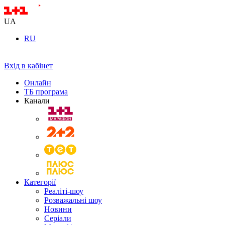
UA
RU
Вхід в кабінет
Онлайн
ТБ програма
Канали
Категорії
Реаліті-шоу
Розважальні шоу
Новини
Серіали