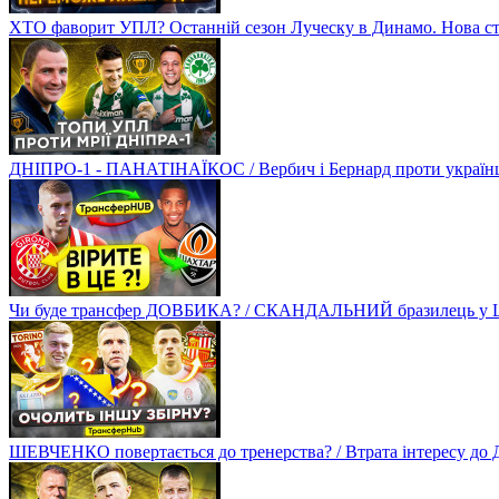
ХТО фаворит УПЛ? Останній сезон Луческу в Динамо. Нова стр
ДНІПРО-1 - ПАНАТІНАЇКОС / Вербич і Бернард проти українців
Чи буде трансфер ДОВБИКА? / СКАНДАЛЬНИЙ бразилець у Ш
ШЕВЧЕНКО повертається до тренерства? / Втрата інтересу д