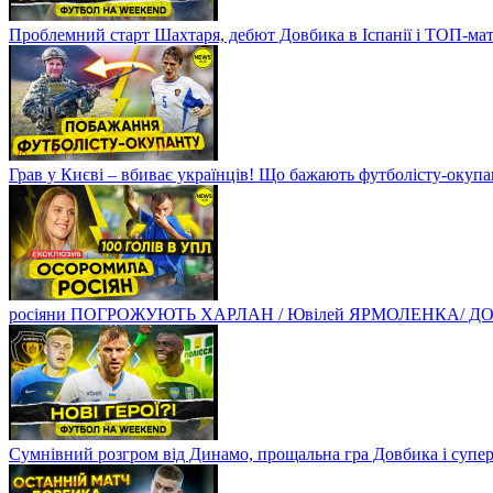
Проблемний старт Шахтаря, дебют Довбика в Іспанії і ТОП-ма
Грав у Києві – вбиває українців! Що бажають футболісту-оку
росіяни ПОГРОЖУЮТЬ ХАРЛАН / Ювілей ЯРМОЛЕНКА/ ДОВБ
Сумнівний розгром від Динамо, прощальна гра Довбика і супе