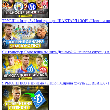
ТРУБІН в Інтері? / Нові тренери ШАХТАРЯ і ЗОРІ / Новини
Як трансфер Ярмоленка змінить Динамо? Фінансова ситуація в
ЯРМОЛЕНКО в Динамо / Лаціо і Жирона хочуть ДОВБИКА / 