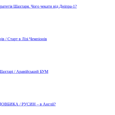
атегія Шахтаря. Чого чекати від Дніпра-1?
 / Старт в Лізі Чемпіонів
ахтарі / Аравійський БУМ
о ДОВБИКА / РУСИН – в Англії?