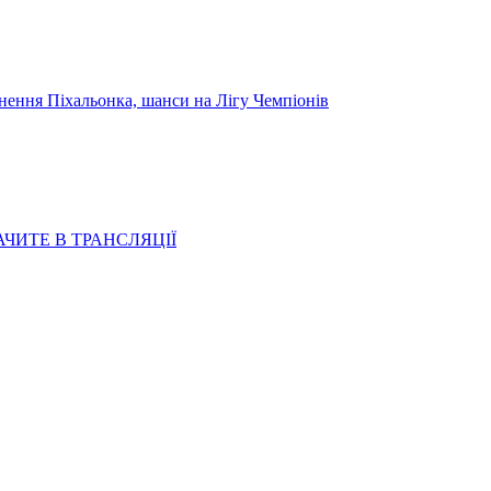
я Піхальонка, шанси на Лігу Чемпіонів
АЧИТЕ В ТРАНСЛЯЦІЇ