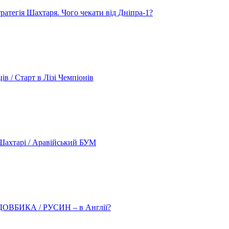
атегія Шахтаря. Чого чекати від Дніпра-1?
 / Старт в Лізі Чемпіонів
ахтарі / Аравійський БУМ
о ДОВБИКА / РУСИН – в Англії?