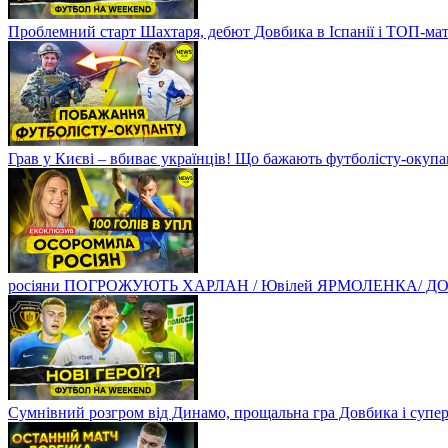
Проблемний старт Шахтаря, дебют Довбика в Іспанії і ТОП-ма
Грав у Києві – вбиває українців! Що бажають футболісту-оку
росіяни ПОГРОЖУЮТЬ ХАРЛАН / Ювілей ЯРМОЛЕНКА/ ДОВБ
Сумнівний розгром від Динамо, прощальна гра Довбика і супе