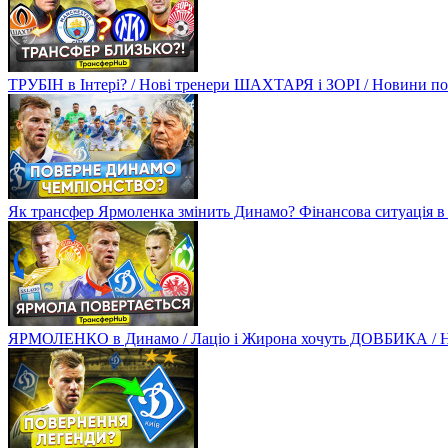
ТРУБІН в Інтері? / Нові тренери ШАХТАРЯ і ЗОРІ / Новини
Як трансфер Ярмоленка змінить Динамо? Фінансова ситуація в
ЯРМОЛЕНКО в Динамо / Лаціо і Жирона хочуть ДОВБИКА / 