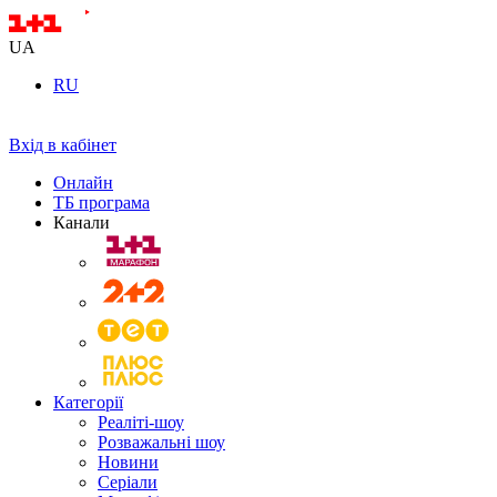
UA
RU
Вхід в кабінет
Онлайн
ТБ програма
Канали
Категорії
Реаліті-шоу
Розважальні шоу
Новини
Серіали