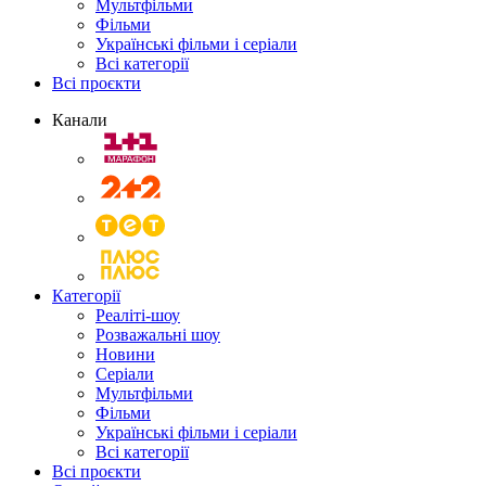
Мультфільми
Фільми
Українські фільми і серіали
Всі категорії
Всі проєкти
Канали
Категорії
Реаліті-шоу
Розважальні шоу
Новини
Серіали
Мультфільми
Фільми
Українські фільми і серіали
Всі категорії
Всі проєкти