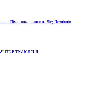
я Піхальонка, шанси на Лігу Чемпіонів
АЧИТЕ В ТРАНСЛЯЦІЇ