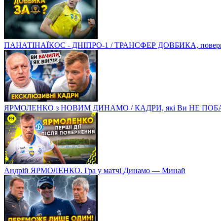
ПАНАТІНАЇКОС - ДНІПРО-1 / ТРАНСФЕР ДОВБИКА, поверненн
ЯРМОЛЕНКО з НОВИМ ДИНАМО / КАДРИ, які Ви НЕ ПОБ
Андрій ЯРМОЛЕНКО. Гра у матчі Динамо — Минай