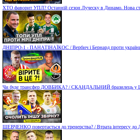
ХТО фаворит УПЛ? Останній сезон Луческу в Динамо. Нова стр
ДНІПРО-1 - ПАНАТІНАЇКОС / Вербич і Бернард проти українців
Чи буде трансфер ДОВБИКА? / СКАНДАЛЬНИЙ бразилець у Ш
ШЕВЧЕНКО повертається до тренерства? / Втрата інтересу д