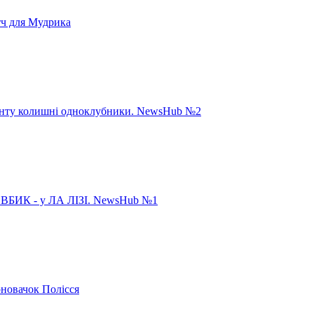
тч для Мудрика
панту колишні одноклубники. NewsHub №2
ИК - у ЛА ЛІЗІ. NewsHub №1
рновачок Полісся