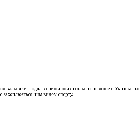
болівальники – одна з найширших спільнот не лише в Україна, але 
хто захоплюється цим видом спорту.