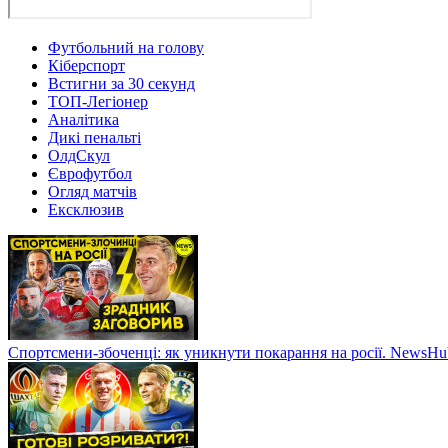
Футбольний на голову
Кіберспорт
Встигни за 30 секунд
ТОП-Легіонер
Аналітика
Дикі пенальті
ОлдСкул
Єврофутбол
Огляд матчів
Ексклюзив
Спортсмени-збоченці: як уникнути покарання на росії. NewsH