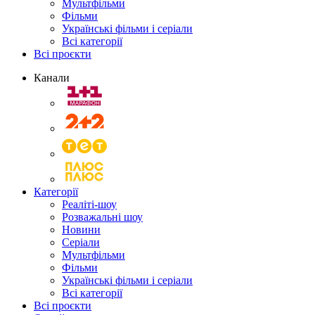
Мультфільми
Фільми
Українські фільми і серіали
Всі категорії
Всі проєкти
Канали
Категорії
Реаліті-шоу
Розважальні шоу
Новини
Серіали
Мультфільми
Фільми
Українські фільми і серіали
Всі категорії
Всі проєкти