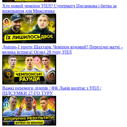
Хто новий чемпіон УПЛ? Суперматч Циганкова і битва за
виживання для Миколенка
Дніпро-1 проти Шахтаря. Чемпіон відомий? Перехідні матчі –
велика інтрига! Огляд 28 туру УПЛ
Важкі перемоги лідерів / ФК Львів вилітає з УПЛ /
ПІДСУМКИ 27-ГО ТУРУ