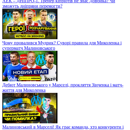
АЕК – ДНІПРО-1. Тренер кіпріотів не знає Довбика? Чи
зможуть дніпряни перемогти?
Чому провалився Мудрик? Суворі правила для Миколенка і
суперматч Малиновського
Дебют Малиновського у Марселі, прокляття Зінченка і матч-
життя для Миколенка
Малиновський в Марселі! Як грає команда, хто конкуренти і