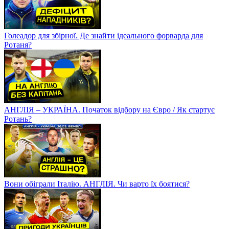
Голеадор для збірної. Де знайти ідеального форварда для
Ротаня?
АНГЛІЯ – УКРАЇНА. Початок відбору на Євро / Як стартує
Ротань?
Вони обіграли Італію. АНГЛІЯ. Чи варто їх боятися?