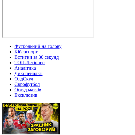
Футбольний на голову
Кіберспорт
Встигни за 30 секунд
ТОП-Легіонер
Аналітика
Дикі пенальті
ОлдСкул
Єврофутбол
Огляд матчів
Ексклюзив