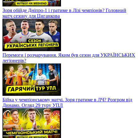
Зоря обійде Дніпро-1 і гратиме в Лізі чемпіонів? Головний
матч сезону для Циганкова
Перемоги і розчарування. Яким був сезон для УКРАЇНСЬКИХ
легіонерів?
Бійка у чемпіонському матчі. Зоря гратиме в ЛЧ? Розгром від
Динамо. Огляд 29 туру УПЛ