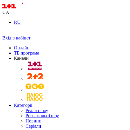
UA
RU
Вхід в кабінет
Онлайн
ТБ програма
Канали
Категорії
Реаліті-шоу
Розважальні шоу
Новини
Серіали