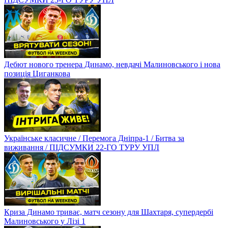
Дебют нового тренера Динамо, невдачі Малиновського і нова
позиція Циганкова
Українське класичне / Перемога Дніпра-1 / Битва за
виживання / ПІДСУМКИ 22-ГО ТУРУ УПЛ
Криза Динамо триває, матч сезону для Шахтаря, супердербі
Малиновського у Лізі 1