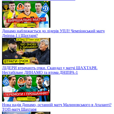
Динамо наближається до лідерів УПЛ! Чемпіонський матч
Дніпра-1 і Шахтаря?
ЛІДЕРИ втрачають очки. Скандал у матчі ШАХТАРЯ.
Нестабільне ДИНАМО та втома ДНІПРА-1
Нова надія Динамо, останній матч Малиновського в Аталанті?
ТОП-матч Шахтаря