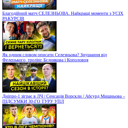
Благодійний матч СЕЛЕЗНЬОВА. Найкращі моменти з УСІХ
РАКУРСІВ
Як одним словом описати Селезньова? Знущання від
Федецького, тролінг Бєднякова і Кополовця
Дніпро-1 зіграє в ЛЧ / Сенсація Ворскли / Абсурд Мишньова –
ПІДСУМКИ 30-ГО ТУРУ УПЛ