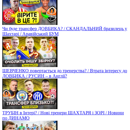
Чи буде трансфер ДОВБИКА? / СКАНДАЛЬНИЙ бразилець у
Шахтарі / Аравійський БУМ
ШЕВЧЕНКО повертається до тренерства? / Втрата інтересу до
ДОВБИКА / РУСИН – в Англії?
ТРУБІН в Інтері? / Нові тренери ШАХТАРЯ і ЗОРІ / Новини
по ДИНАМО