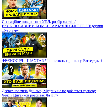
Сенсаційне повернення УПЛ, розбір матчів /
ЕКСКЛЮЗИВНИЙ КОМЕНТАР БУЯЛЬСЬКОГО / Підсумки
16-го туру
ФЕЄНООРД – ШАХТАР. Чи вистоять гірники у Роттердамі?
Дебют новачків Динамо, Мудрик не подобається тренеру
Челсі? Циганков розриває Ла Лігу