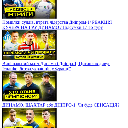
Помилки суддів, втрата лідерства Дніпром-1/ РЕАКЦІЯ
КУЧЕРА НА ГРУ ДИНАМО / Підсумки 17-го туру
Вирішальний матч Динамо і Дніпра-1, Циганков дивує
Іспанію, битва українців у Франції
ДИНАМО, ШАХТАР або ДНІПРО-1. Чи буде СЕНСАЦІЯ?