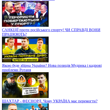
САНКЦІЇ проти російського спорту! ЧИ СПРАВДІ ВОНИ
ПРАЦЮЮТЬ?
Якою буде збірна України? Нова позиція Мудрика і кадрові
проблеми Ротаня
ШАХТАР - ФЕЄНОРД. Чому УКРАЇНА має перемогти?