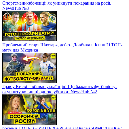
Спортсмени-збоченці: як уникнути покарання на росії.
NewsHub №3
Проблемний старт Шахтаря, дебют Довбика в Іспанії і ТОП-
матч для Мудрика
Грав у Києві – вбиває українців! Що бажають футболісту-
окупанту колишні одноклубники. NewsHub №2
росіяни ПОГРОЖУЮТЬ ХАРЛАН / Ювілей ЯРМОЛЕНКА/