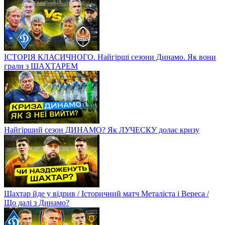
ІСТОРІЯ КЛАСИЧНОГО. Найгірші сезони Динамо. Як вони
грали з ШАХТАРЕМ
Найгірший сезон ДИНАМО? Як ЛУЧЕСКУ долає кризу
Шахтар йде у відрив / Історичний матч Металіста і Вереса /
Що далі з Динамо?