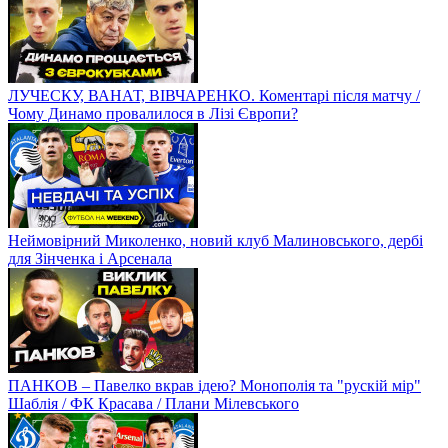
ЛУЧЕСКУ, ВАНАТ, ВІВЧАРЕНКО. Коментарі після матчу /
Чому Динамо провалилося в Лізі Європи?
Неймовірний Миколенко, новий клуб Малиновського, дербі
для Зінченка і Арсенала
ПАНКОВ – Павелко вкрав ідею? Монополія та "рускій мір"
Шаблія / ФК Красава / Плани Мілевського