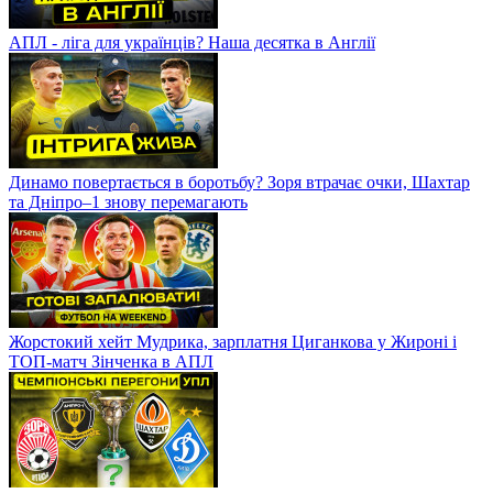
АПЛ - ліга для українців? Наша десятка в Англії
Динамо повертається в боротьбу? Зоря втрачає очки, Шахтар
та Дніпро–1 знову перемагають
Жорстокий хейт Мудрика, зарплатня Циганкова у Жироні і
ТОП-матч Зінченка в АПЛ