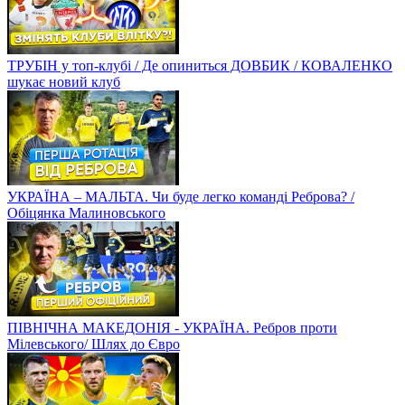
ТРУБІН у топ-клубі / Де опиниться ДОВБИК / КОВАЛЕНКО
шукає новий клуб
УКРАЇНА – МАЛЬТА. Чи буде легко команді Реброва? /
Обіцянка Малиновського
ПІВНІЧНА МАКЕДОНІЯ - УКРАЇНА. Ребров проти
Мілевського/ Шлях до Євро