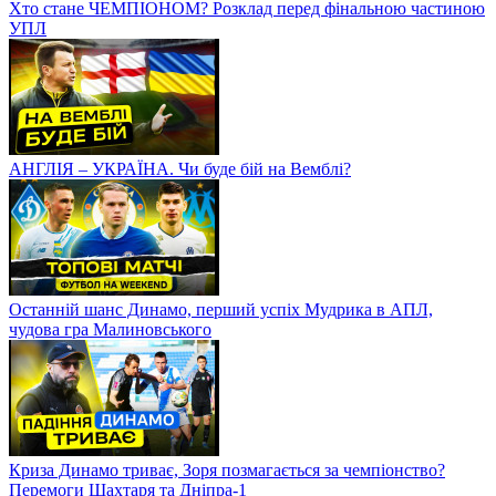
Хто стане ЧЕМПІОНОМ? Розклад перед фінальною частиною
УПЛ
АНГЛІЯ – УКРАЇНА. Чи буде бій на Вемблі?
Останній шанс Динамо, перший успіх Мудрика в АПЛ,
чудова гра Малиновського
Криза Динамо триває, Зоря позмагається за чемпіонство?
Перемоги Шахтаря та Дніпра-1