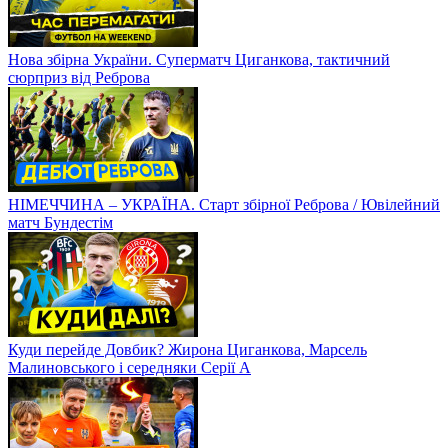
Нова збірна України. Суперматч Циганкова, тактичний
сюрприз від Реброва
НІМЕЧЧИНА – УКРАЇНА. Старт збірної Реброва / Ювілейний
матч Бундестім
Куди перейде Довбик? Жирона Циганкова, Марсель
Малиновського і середняки Серії А