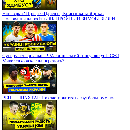
Нові зірки? Прогрес Царенка, Криськіва та Яцика /
Полювання на росіян / ЯК ПРОЙШЛИ ЗИМОВІ ЗБОРИ
Суперматч Циганкова! Малиновський знову шокує ПСЖ і
Миколенко чекає на перемогу?
РЕНН – ШАХТАР. Покласти життя на футбольному полі