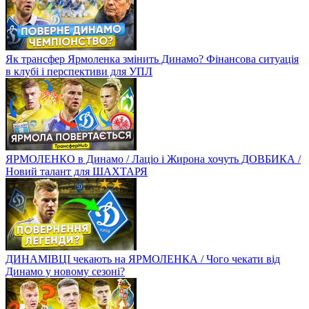
Як трансфер Ярмоленка змінить Динамо? Фінансова ситуація
в клубі і перспективи для УПЛ
ЯРМОЛЕНКО в Динамо / Лаціо і Жирона хочуть ДОВБИКА /
Новий талант для ШАХТАРЯ
ДИНАМІВЦІ чекають на ЯРМОЛЕНКА / Чого чекати від
Динамо у новому сезоні?