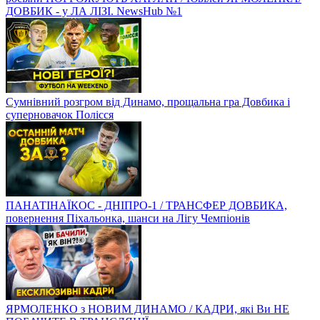
ДОВБИК - у ЛА ЛІЗІ. NewsHub №1
Сумнівний розгром від Динамо, прощальна гра Довбика і
суперновачок Полісся
ПАНАТІНАЇКОС - ДНІПРО-1 / ТРАНСФЕР ДОВБИКА,
повернення Піхальонка, шанси на Лігу Чемпіонів
ЯРМОЛЕНКО з НОВИМ ДИНАМО / КАДРИ, які Ви НЕ