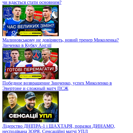
чи вдасться стати основним?
Малиновському не довіряють, новий тренер Миколенка?
Зінченко в Кубку Англії
Победное возвращение Зинченко, успех Миколенко в
Эвертоне и сложный матч ПСЖ
Лідерство ДНІПРА-1 і ШАХТАРЯ, поразки ДИНАМО,
несподівана ЗОРЯ. Сенсаційні матчі УПЛ