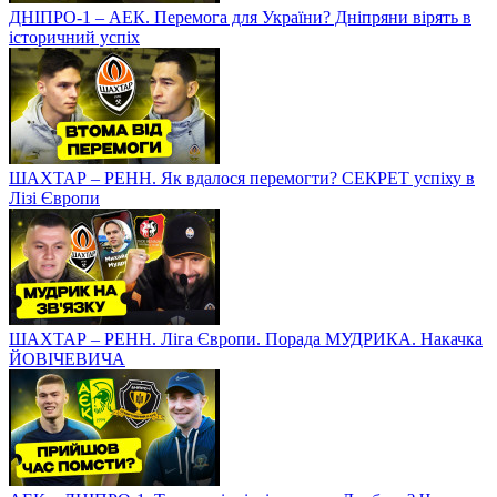
ДНІПРО-1 – АЕК. Перемога для України? Дніпряни вірять в
історичний успіх
ШАХТАР – РЕНН. Як вдалося перемогти? СЕКРЕТ успіху в
Лізі Європи
ШАХТАР – РЕНН. Ліга Європи. Порада МУДРИКА. Накачка
ЙОВІЧЕВИЧА