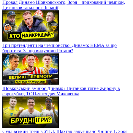
Провал Динамо Шовковського, Зоря – прихований чемпіон,
Циганков запалює в Іспанії
Три претенденти на чемпіонство. Динамо: НЕМА за що
боротися. За що вилучили Ротаня?
Шовковський змінює Динамо? Циганков тягне Жирону в
єврокубки, ТОП-матч для Миколенка
Суддівський треш в УПЛ. Шахтар дарує шанс Дніпру-1, Зоря