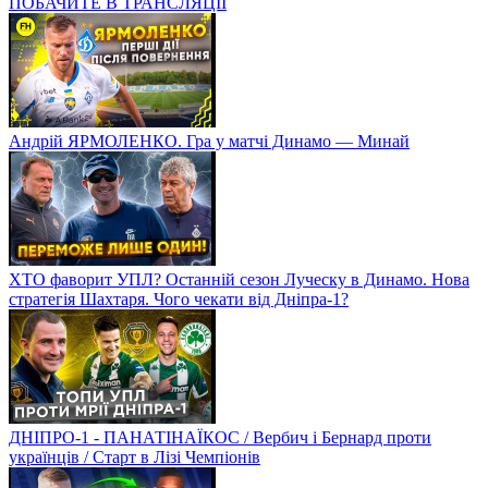
ПОБАЧИТЕ В ТРАНСЛЯЦІЇ
Андрій ЯРМОЛЕНКО. Гра у матчі Динамо — Минай
ХТО фаворит УПЛ? Останній сезон Луческу в Динамо. Нова
стратегія Шахтаря. Чого чекати від Дніпра-1?
ДНІПРО-1 - ПАНАТІНАЇКОС / Вербич і Бернард проти
українців / Старт в Лізі Чемпіонів