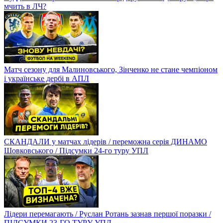
мчить в ЛЧ?
Матч сезону для Малиновського, Зінченко не стане чемпіоном
і українське дербі в АПЛ
СКАНДАЛИ у матчах лідерів / переможна серія ДИНАМО
Шовковського / Підсумки 24-го туру УПЛ
Лідери перемагають / Руслан Ротань зазнав першої поразки /
ПІДСУМКИ 23-ГО ТУРУ УПЛ