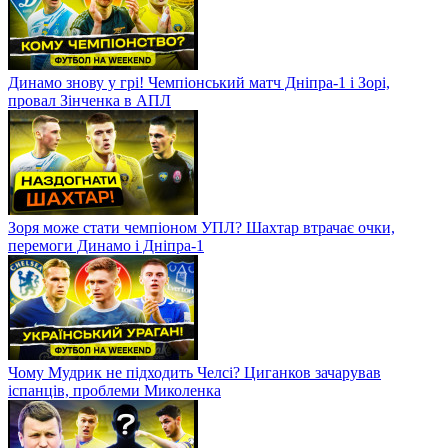
Динамо знову у грі! Чемпіонський матч Дніпра-1 і Зорі,
провал Зінченка в АПЛ
Зоря може стати чемпіоном УПЛ? Шахтар втрачає очки,
перемоги Динамо і Дніпра-1
Чому Мудрик не підходить Челсі? Циганков зачарував
іспанців, проблеми Миколенка