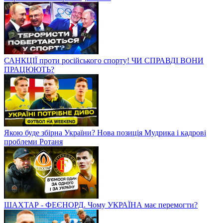
САНКЦІЇ проти російського спорту! ЧИ СПРАВДІ ВОНИ
ПРАЦЮЮТЬ?
Якою буде збірна України? Нова позиція Мудрика і кадрові
проблеми Ротаня
ШАХТАР - ФЕЄНОРД. Чому УКРАЇНА має перемогти?