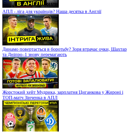
АПЛ - ліга для українців? Наша десятка в Англії
Динамо повертається в боротьбу? Зоря втрачає очки, Шахтар
та Дніпро–1 знову перемагають
Жорстокий хейт Мудрика, зарплатня Циганкова у Жироні і
ТОП-матч Зінченка в АПЛ