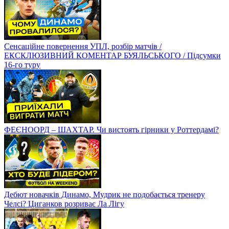
Сенсаційне повернення УПЛ, розбір матчів /
ЕКСКЛЮЗИВНИЙ КОМЕНТАР БУЯЛЬСЬКОГО / Підсумки
16-го туру
ФЕЄНООРД – ШАХТАР. Чи вистоять гірники у Роттердамі?
Дебют новачків Динамо, Мудрик не подобається тренеру
Челсі? Циганков розриває Ла Лігу