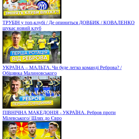
ТРУБІН у топ-клубі / Де опиниться ДОВБИК / КОВАЛЕНКО
шукає новий клуб
УКРАЇНА – МАЛЬТА. Чи буде легко команді Реброва? /
Обіцянка Малиновського
ПІВНІЧНА МАКЕДОНІЯ - УКРАЇНА. Ребров проти
Мілевського/ Шлях до Євро