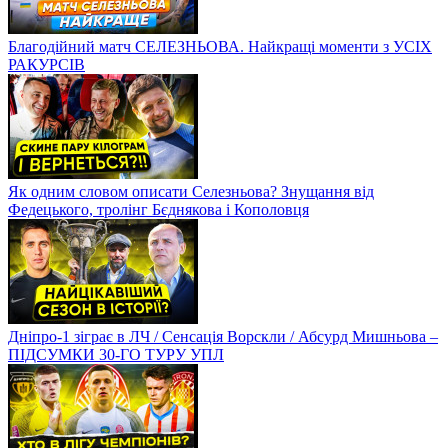
Благодійний матч СЕЛЕЗНЬОВА. Найкращі моменти з УСІХ
РАКУРСІВ
Як одним словом описати Селезньова? Знущання від
Федецького, тролінг Бєднякова і Кополовця
Дніпро-1 зіграє в ЛЧ / Сенсація Ворскли / Абсурд Мишньова –
ПІДСУМКИ 30-ГО ТУРУ УПЛ