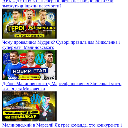
АЕК – ДНІПРО-1. Тренер кіпріотів не знає Довбика? Чи
зможуть дніпряни перемогти?
Чому провалився Мудрик? Суворі правила для Миколенка і
суперматч Малиновського
Дебют Малиновського у Марселі, прокляття Зінченка і матч-
життя для Миколенка
Малиновський в Марселі! Як грає команда, хто конкуренти і