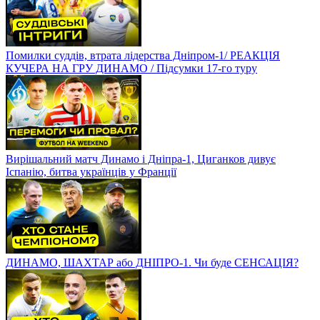
Помилки суддів, втрата лідерства Дніпром-1/ РЕАКЦІЯ
КУЧЕРА НА ГРУ ДИНАМО / Підсумки 17-го туру
Вирішальний матч Динамо і Дніпра-1, Циганков дивує
Іспанію, битва українців у Франції
ДИНАМО, ШАХТАР або ДНІПРО-1. Чи буде СЕНСАЦІЯ?