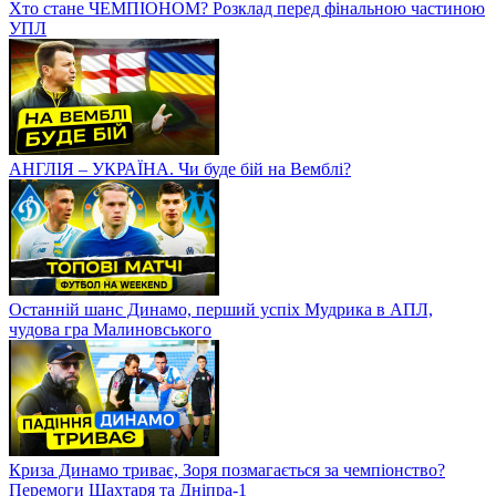
Хто стане ЧЕМПІОНОМ? Розклад перед фінальною частиною
УПЛ
АНГЛІЯ – УКРАЇНА. Чи буде бій на Вемблі?
Останній шанс Динамо, перший успіх Мудрика в АПЛ,
чудова гра Малиновського
Криза Динамо триває, Зоря позмагається за чемпіонство?
Перемоги Шахтаря та Дніпра-1