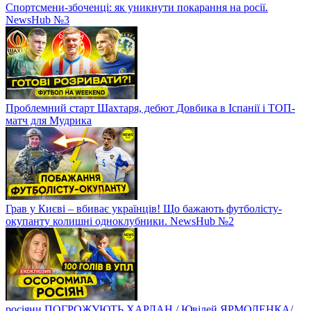
Спортсмени-збоченці: як уникнути покарання на росії.
NewsHub №3
Проблемний старт Шахтаря, дебют Довбика в Іспанії і ТОП-
матч для Мудрика
Грав у Києві – вбиває українців! Що бажають футболісту-
окупанту колишні одноклубники. NewsHub №2
росіяни ПОГРОЖУЮТЬ ХАРЛАН / Ювілей ЯРМОЛЕНКА/