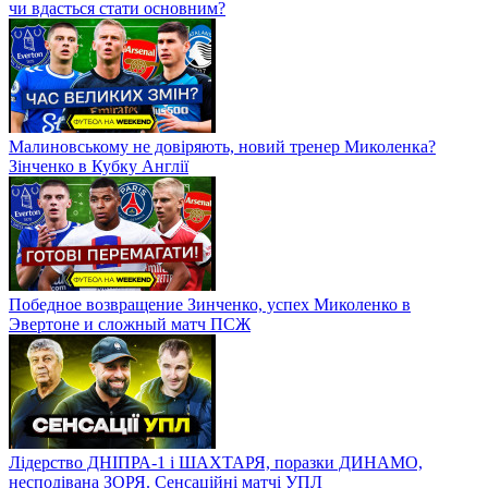
чи вдасться стати основним?
Малиновському не довіряють, новий тренер Миколенка?
Зінченко в Кубку Англії
Победное возвращение Зинченко, успех Миколенко в
Эвертоне и сложный матч ПСЖ
Лідерство ДНІПРА-1 і ШАХТАРЯ, поразки ДИНАМО,
несподівана ЗОРЯ. Сенсаційні матчі УПЛ