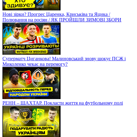
Нові зірки? Прогрес Царенка, Криськіва та Яцика /
Полювання на росіян / ЯК ПРОЙШЛИ ЗИМОВІ ЗБОРИ
Суперматч Циганкова! Малиновський знову шокує ПСЖ і
Миколенко чекає на перемогу?
РЕНН – ШАХТАР. Покласти життя на футбольному полі