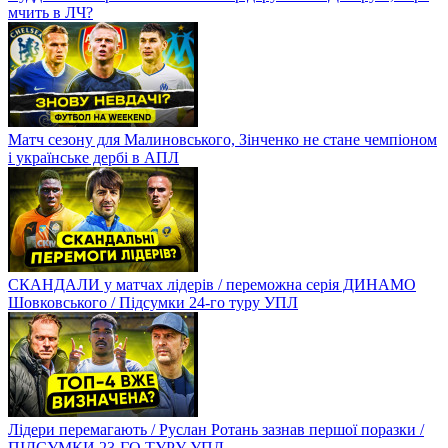
мчить в ЛЧ?
Матч сезону для Малиновського, Зінченко не стане чемпіоном
і українське дербі в АПЛ
СКАНДАЛИ у матчах лідерів / переможна серія ДИНАМО
Шовковського / Підсумки 24-го туру УПЛ
Лідери перемагають / Руслан Ротань зазнав першої поразки /
ПІДСУМКИ 23-ГО ТУРУ УПЛ