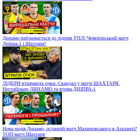
Динамо наближається до лідерів УПЛ! Чемпіонський матч
Дніпра-1 і Шахтаря?
ЛІДЕРИ втрачають очки. Скандал у матчі ШАХТАРЯ.
Нестабільне ДИНАМО та втома ДНІПРА-1
Нова надія Динамо, останній матч Малиновського в Аталанті?
ТОП-матч Шахтаря