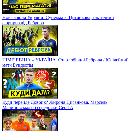
Нова збірна України. Суперматч Циганкова, тактичний
сюрприз від Реброва
НІМЕЧЧИНА – УКРАЇНА. Старт збірної Реброва / Ювілейний
матч Бундестім
Куди перейде Довбик? Жирона Циганкова, Марсель
Малиновського і середняки Серії А