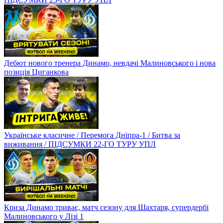
Дебют нового тренера Динамо, невдачі Малиновського і нова
позиція Циганкова
Українське класичне / Перемога Дніпра-1 / Битва за
виживання / ПІДСУМКИ 22-ГО ТУРУ УПЛ
Криза Динамо триває, матч сезону для Шахтаря, супердербі
Малиновського у Лізі 1