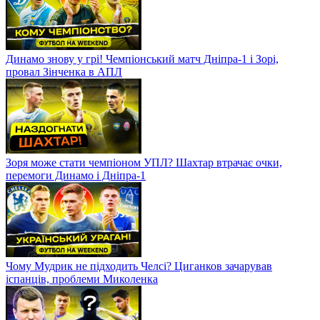
Динамо знову у грі! Чемпіонський матч Дніпра-1 і Зорі,
провал Зінченка в АПЛ
Зоря може стати чемпіоном УПЛ? Шахтар втрачає очки,
перемоги Динамо і Дніпра-1
Чому Мудрик не підходить Челсі? Циганков зачарував
іспанців, проблеми Миколенка