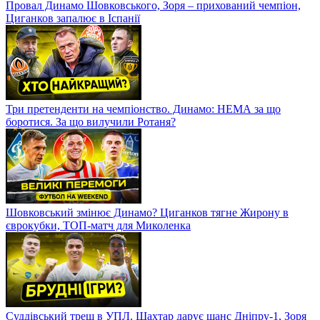
Провал Динамо Шовковського, Зоря – прихований чемпіон,
Циганков запалює в Іспанії
Три претенденти на чемпіонство. Динамо: НЕМА за що
боротися. За що вилучили Ротаня?
Шовковський змінює Динамо? Циганков тягне Жирону в
єврокубки, ТОП-матч для Миколенка
Суддівський треш в УПЛ. Шахтар дарує шанс Дніпру-1, Зоря