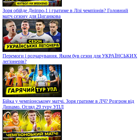
Зоря обійде Дніпро-1 і гратиме в Лізі чемпіонів? Головний
матч сезону для Циганкова
Перемоги і розчарування. Яким був сезон для УКРАЇНСЬКИХ
легіонерів?
Бійка у чемпіонському матчі. Зоря гратиме в ЛЧ? Розгром від
Динамо. Огляд 29 туру УПЛ