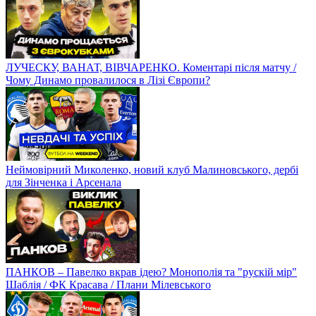
ЛУЧЕСКУ, ВАНАТ, ВІВЧАРЕНКО. Коментарі після матчу /
Чому Динамо провалилося в Лізі Європи?
Неймовірний Миколенко, новий клуб Малиновського, дербі
для Зінченка і Арсенала
ПАНКОВ – Павелко вкрав ідею? Монополія та "рускій мір"
Шаблія / ФК Красава / Плани Мілевського