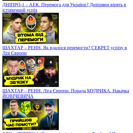
ДНІПРО-1 – АЕК. Перемога для України? Дніпряни вірять в
історичний успіх
ШАХТАР – РЕНН. Як вдалося перемогти? СЕКРЕТ успіху в
Лізі Європи
ШАХТАР – РЕНН. Ліга Європи. Порада МУДРИКА. Накачка
ЙОВІЧЕВИЧА