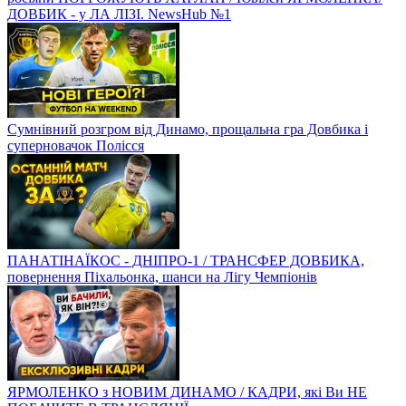
ДОВБИК - у ЛА ЛІЗІ. NewsHub №1
Сумнівний розгром від Динамо, прощальна гра Довбика і
суперновачок Полісся
ПАНАТІНАЇКОС - ДНІПРО-1 / ТРАНСФЕР ДОВБИКА,
повернення Піхальонка, шанси на Лігу Чемпіонів
ЯРМОЛЕНКО з НОВИМ ДИНАМО / КАДРИ, які Ви НЕ