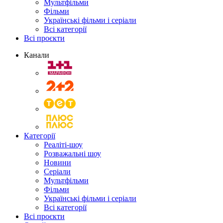
Мультфільми
Фільми
Українські фільми і серіали
Всі категорії
Всі проєкти
Канали
Категорії
Реаліті-шоу
Розважальні шоу
Новини
Серіали
Мультфільми
Фільми
Українські фільми і серіали
Всі категорії
Всі проєкти