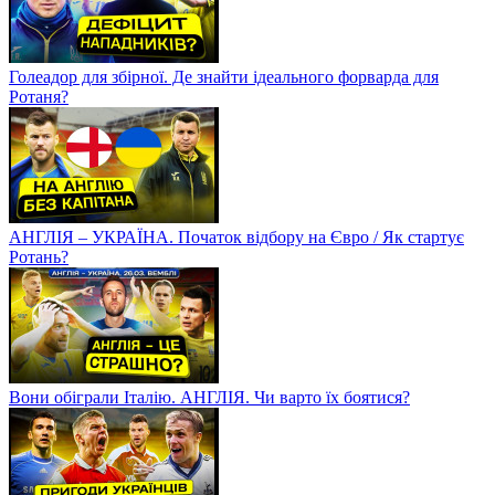
Голеадор для збірної. Де знайти ідеального форварда для
Ротаня?
АНГЛІЯ – УКРАЇНА. Початок відбору на Євро / Як стартує
Ротань?
Вони обіграли Італію. АНГЛІЯ. Чи варто їх боятися?