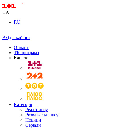
UA
RU
Вхід в кабінет
Онлайн
ТБ програма
Канали
Категорії
Реаліті-шоу
Розважальні шоу
Новини
Серіали