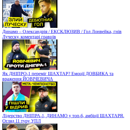
Динамо – Олександрія / ЕКСКЛЮЗИВ / Гол Лонвейка, гнів
Луческу, коментарі гравців
Як ДНІПРО-1 переміг ШАХТАР? Емоції ДОВБИКА та
враження ЙОВІЧЕВИЧА
Лідерство ДНІПРА-1, ДИНАМО у топ-6, амбіції ШАХТАРЯ.
Огляд 11 туру УПЛ