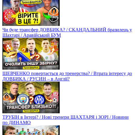
Чи буде трансфер ДОВБИКА? / СКАНДАЛЬНИЙ бразилець у
Шахтарі / Аравійський БУМ
ШЕВЧЕНКО повертається до тренерства? / Втрата інтересу до
ДОВБИКА / РУСИН – в Англії?
ТРУБІН в Інтері? / Нові тренери ШАХТАРЯ і ЗОРІ / Новини
по ДИНАМО