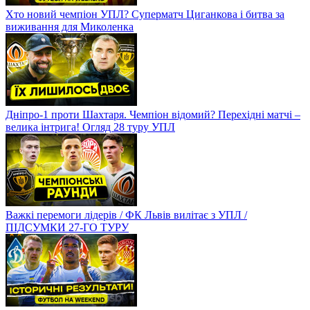
Хто новий чемпіон УПЛ? Суперматч Циганкова і битва за
виживання для Миколенка
Дніпро-1 проти Шахтаря. Чемпіон відомий? Перехідні матчі –
велика інтрига! Огляд 28 туру УПЛ
Важкі перемоги лідерів / ФК Львів вилітає з УПЛ /
ПІДСУМКИ 27-ГО ТУРУ