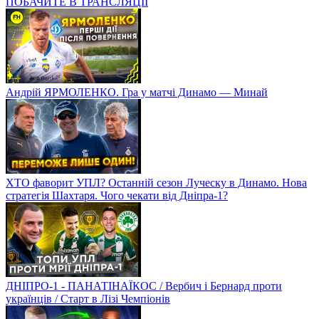
ПОБАЧИТЕ В ТРАНСЛЯЦІЇ
Андрій ЯРМОЛЕНКО. Гра у матчі Динамо — Минай
ХТО фаворит УПЛ? Останній сезон Луческу в Динамо. Нова
стратегія Шахтаря. Чого чекати від Дніпра-1?
ДНІПРО-1 - ПАНАТІНАЇКОС / Вербич і Бернард проти
українців / Старт в Лізі Чемпіонів