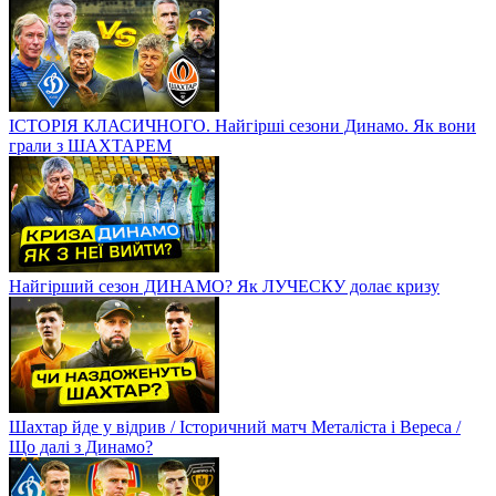
ІСТОРІЯ КЛАСИЧНОГО. Найгірші сезони Динамо. Як вони
грали з ШАХТАРЕМ
Найгірший сезон ДИНАМО? Як ЛУЧЕСКУ долає кризу
Шахтар йде у відрив / Історичний матч Металіста і Вереса /
Що далі з Динамо?