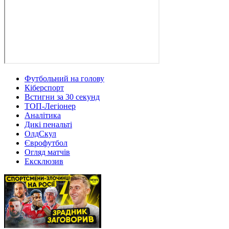
Футбольний на голову
Кіберспорт
Встигни за 30 секунд
ТОП-Легіонер
Аналітика
Дикі пенальті
ОлдСкул
Єврофутбол
Огляд матчів
Ексклюзив