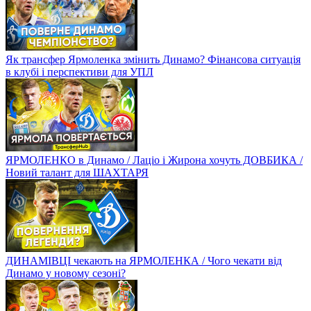
Як трансфер Ярмоленка змінить Динамо? Фінансова ситуація
в клубі і перспективи для УПЛ
ЯРМОЛЕНКО в Динамо / Лаціо і Жирона хочуть ДОВБИКА /
Новий талант для ШАХТАРЯ
ДИНАМІВЦІ чекають на ЯРМОЛЕНКА / Чого чекати від
Динамо у новому сезоні?