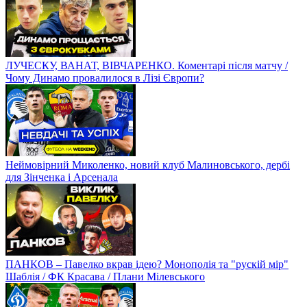
ЛУЧЕСКУ, ВАНАТ, ВІВЧАРЕНКО. Коментарі після матчу /
Чому Динамо провалилося в Лізі Європи?
Неймовірний Миколенко, новий клуб Малиновського, дербі
для Зінченка і Арсенала
ПАНКОВ – Павелко вкрав ідею? Монополія та "рускій мір"
Шаблія / ФК Красава / Плани Мілевського