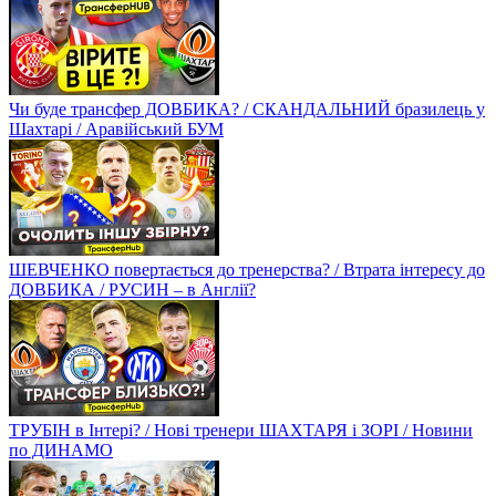
Чи буде трансфер ДОВБИКА? / СКАНДАЛЬНИЙ бразилець у
Шахтарі / Аравійський БУМ
ШЕВЧЕНКО повертається до тренерства? / Втрата інтересу до
ДОВБИКА / РУСИН – в Англії?
ТРУБІН в Інтері? / Нові тренери ШАХТАРЯ і ЗОРІ / Новини
по ДИНАМО