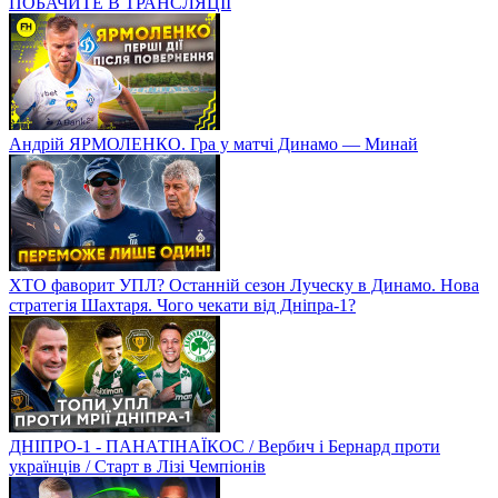
ПОБАЧИТЕ В ТРАНСЛЯЦІЇ
Андрій ЯРМОЛЕНКО. Гра у матчі Динамо — Минай
ХТО фаворит УПЛ? Останній сезон Луческу в Динамо. Нова
стратегія Шахтаря. Чого чекати від Дніпра-1?
ДНІПРО-1 - ПАНАТІНАЇКОС / Вербич і Бернард проти
українців / Старт в Лізі Чемпіонів