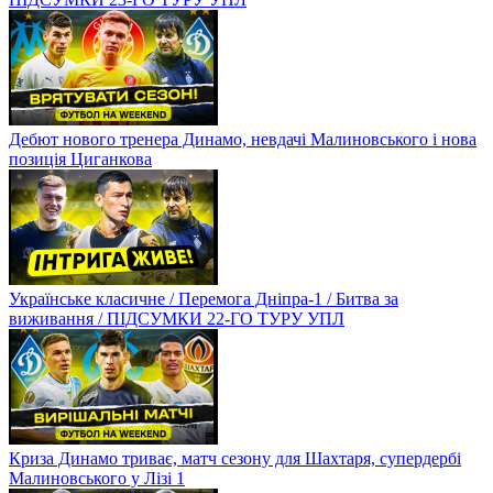
Дебют нового тренера Динамо, невдачі Малиновського і нова
позиція Циганкова
Українське класичне / Перемога Дніпра-1 / Битва за
виживання / ПІДСУМКИ 22-ГО ТУРУ УПЛ
Криза Динамо триває, матч сезону для Шахтаря, супердербі
Малиновського у Лізі 1