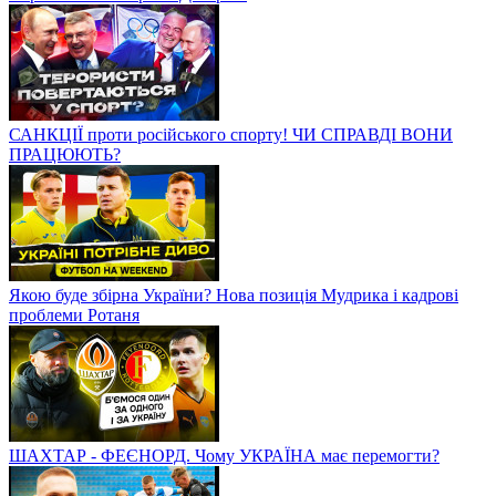
САНКЦІЇ проти російського спорту! ЧИ СПРАВДІ ВОНИ
ПРАЦЮЮТЬ?
Якою буде збірна України? Нова позиція Мудрика і кадрові
проблеми Ротаня
ШАХТАР - ФЕЄНОРД. Чому УКРАЇНА має перемогти?