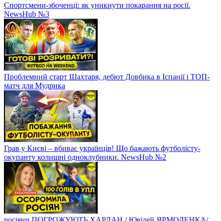
Спортсмени-збоченці: як уникнути покарання на росії.
NewsHub №3
Проблемний старт Шахтаря, дебют Довбика в Іспанії і ТОП-
матч для Мудрика
Грав у Києві – вбиває українців! Що бажають футболісту-
окупанту колишні одноклубники. NewsHub №2
росіяни ПОГРОЖУЮТЬ ХАРЛАН / Ювілей ЯРМОЛЕНКА/