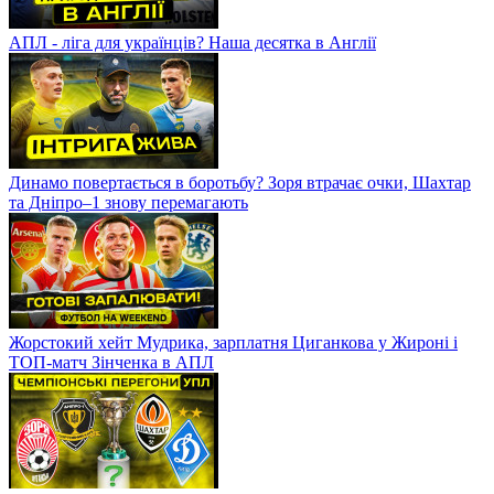
АПЛ - ліга для українців? Наша десятка в Англії
Динамо повертається в боротьбу? Зоря втрачає очки, Шахтар
та Дніпро–1 знову перемагають
Жорстокий хейт Мудрика, зарплатня Циганкова у Жироні і
ТОП-матч Зінченка в АПЛ