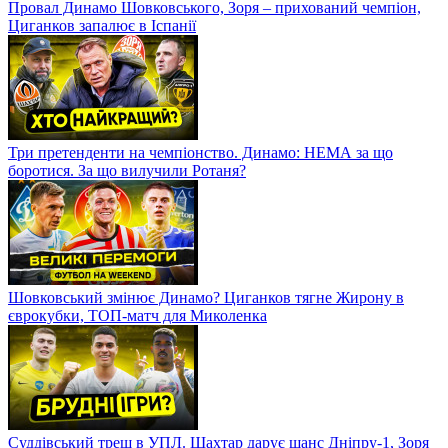
Провал Динамо Шовковського, Зоря – прихований чемпіон,
Циганков запалює в Іспанії
Три претенденти на чемпіонство. Динамо: НЕМА за що
боротися. За що вилучили Ротаня?
Шовковський змінює Динамо? Циганков тягне Жирону в
єврокубки, ТОП-матч для Миколенка
Суддівський треш в УПЛ. Шахтар дарує шанс Дніпру-1, Зоря