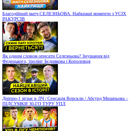
Благодійний матч СЕЛЕЗНЬОВА. Найкращі моменти з УСІХ
РАКУРСІВ
Як одним словом описати Селезньова? Знущання від
Федецького, тролінг Бєднякова і Кополовця
Дніпро-1 зіграє в ЛЧ / Сенсація Ворскли / Абсурд Мишньова –
ПІДСУМКИ 30-ГО ТУРУ УПЛ