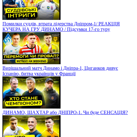
Помилки суддів, втрата лідерства Дніпром-1/ РЕАКЦІЯ
КУЧЕРА НА ГРУ ДИНАМО / Підсумки 17-го туру
Вирішальний матч Динамо і Дніпра-1, Циганков дивує
Іспанію, битва українців у Франції
ДИНАМО, ШАХТАР або ДНІПРО-1. Чи буде СЕНСАЦІЯ?