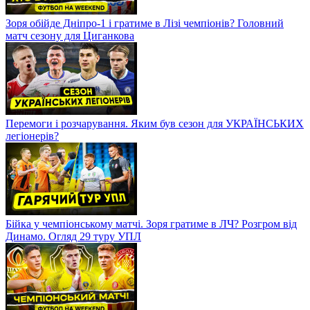
Зоря обійде Дніпро-1 і гратиме в Лізі чемпіонів? Головний
матч сезону для Циганкова
Перемоги і розчарування. Яким був сезон для УКРАЇНСЬКИХ
легіонерів?
Бійка у чемпіонському матчі. Зоря гратиме в ЛЧ? Розгром від
Динамо. Огляд 29 туру УПЛ