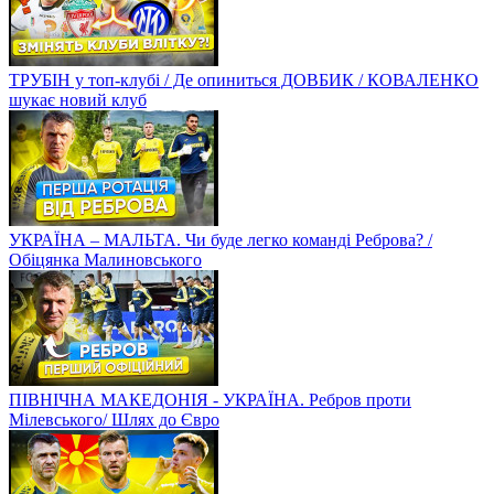
ТРУБІН у топ-клубі / Де опиниться ДОВБИК / КОВАЛЕНКО
шукає новий клуб
УКРАЇНА – МАЛЬТА. Чи буде легко команді Реброва? /
Обіцянка Малиновського
ПІВНІЧНА МАКЕДОНІЯ - УКРАЇНА. Ребров проти
Мілевського/ Шлях до Євро