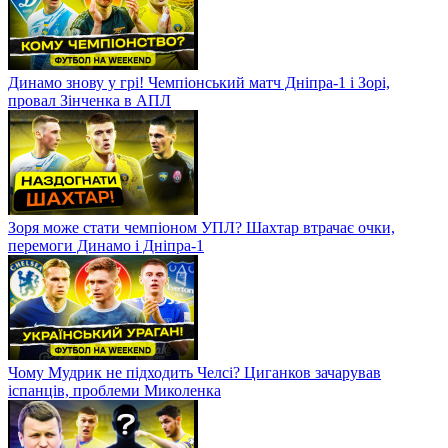
Динамо знову у грі! Чемпіонський матч Дніпра-1 і Зорі,
провал Зінченка в АПЛ
Зоря може стати чемпіоном УПЛ? Шахтар втрачає очки,
перемоги Динамо і Дніпра-1
Чому Мудрик не підходить Челсі? Циганков зачарував
іспанців, проблеми Миколенка