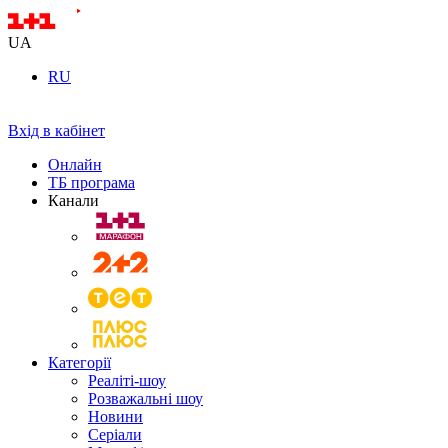
UA
RU
Вхід в кабінет
Онлайн
ТБ програма
Канали
Категорії
Реаліті-шоу
Розважальні шоу
Новини
Серіали