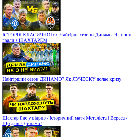
ІСТОРІЯ КЛАСИЧНОГО. Найгірші сезони Динамо. Як вони
грали з ШАХТАРЕМ
Найгірший сезон ДИНАМО? Як ЛУЧЕСКУ долає кризу
Шахтар йде у відрив / Історичний матч Металіста і Вереса /
Що далі з Динамо?