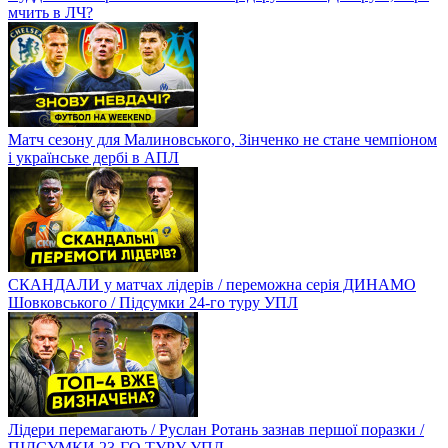
мчить в ЛЧ?
Матч сезону для Малиновського, Зінченко не стане чемпіоном
і українське дербі в АПЛ
СКАНДАЛИ у матчах лідерів / переможна серія ДИНАМО
Шовковського / Підсумки 24-го туру УПЛ
Лідери перемагають / Руслан Ротань зазнав першої поразки /
ПІДСУМКИ 23-ГО ТУРУ УПЛ