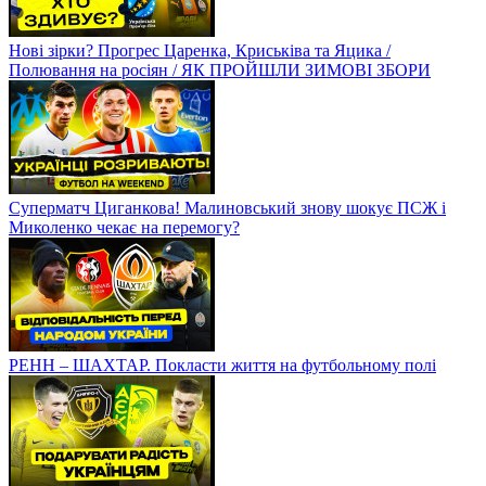
Нові зірки? Прогрес Царенка, Криськіва та Яцика /
Полювання на росіян / ЯК ПРОЙШЛИ ЗИМОВІ ЗБОРИ
Суперматч Циганкова! Малиновський знову шокує ПСЖ і
Миколенко чекає на перемогу?
РЕНН – ШАХТАР. Покласти життя на футбольному полі