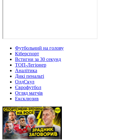
Футбольний на голову
Кіберспорт
Встигни за 30 секунд
ТОП-Легіонер
Аналітика
Дикі пенальті
ОлдСкул
Єврофутбол
Огляд матчів
Ексклюзив