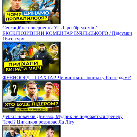
Сенсаційне повернення УПЛ, розбір матчів /
ЕКСКЛЮЗИВНИЙ КОМЕНТАР БУЯЛЬСЬКОГО / Підсумки
16-го туру
ФЕЄНООРД – ШАХТАР. Чи вистоять гірники у Роттердамі?
Дебют новачків Динамо, Мудрик не подобається тренеру
Челсі? Циганков розриває Ла Лігу