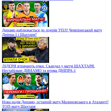
Динамо наближається до лідерів УПЛ! Чемпіонський матч
Дніпра-1 і Шахтаря?
ЛІДЕРИ втрачають очки. Скандал у матчі ШАХТАРЯ.
Нестабільне ДИНАМО та втома ДНІПРА-1
Нова надія Динамо, останній матч Малиновського в Аталанті?
ТОП-матч Шахтаря