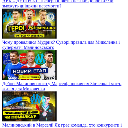
АЕК – ДНІПРО-1. Тренер кіпріотів не знає Довбика? Чи
зможуть дніпряни перемогти?
Чому провалився Мудрик? Суворі правила для Миколенка і
суперматч Малиновського
Дебют Малиновського у Марселі, прокляття Зінченка і матч-
життя для Миколенка
Малиновський в Марселі! Як грає команда, хто конкуренти і