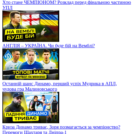
Хто стане ЧЕМПІОНОМ? Розклад перед фінальною частиною
УПЛ
АНГЛІЯ – УКРАЇНА. Чи буде бій на Вемблі?
Останній шанс Динамо, перший успіх Мудрика в АПЛ,
чудова гра Малиновського
Криза Динамо триває, Зоря позмагається за чемпіонство?
Перемоги Шахтаря та Дніпра-1