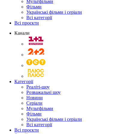
Мультфільми
Фільми
Українські фільми і серіали
Всі категорії
Всі проєкти
Канали
Категорії
Реаліті-шоу
Розважальні шоу
Новини
Серіали
Мультфільми
Фільми
Українські фільми і серіали
Всі категорії
Всі проєкти