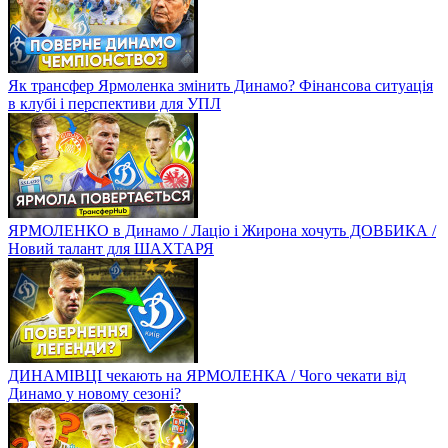
Як трансфер Ярмоленка змінить Динамо? Фінансова ситуація
в клубі і перспективи для УПЛ
ЯРМОЛЕНКО в Динамо / Лаціо і Жирона хочуть ДОВБИКА /
Новий талант для ШАХТАРЯ
ДИНАМІВЦІ чекають на ЯРМОЛЕНКА / Чого чекати від
Динамо у новому сезоні?