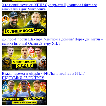
Хто новий чемпіон УПЛ? Суперматч Циганкова і битва за
виживання для Миколенка
Дніпро-1 проти Шахтаря. Чемпіон відомий? Перехідні матчі –
велика інтрига! Огляд 28 туру УПЛ
Важкі перемоги лідерів / ФК Львів вилітає з УПЛ /
ПІДСУМКИ 27-ГО ТУРУ