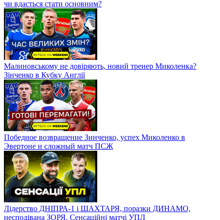
чи вдасться стати основним?
Малиновському не довіряють, новий тренер Миколенка?
Зінченко в Кубку Англії
Победное возвращение Зинченко, успех Миколенко в
Эвертоне и сложный матч ПСЖ
Лідерство ДНІПРА-1 і ШАХТАРЯ, поразки ДИНАМО,
несподівана ЗОРЯ. Сенсаційні матчі УПЛ