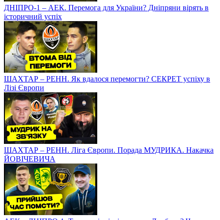
ДНІПРО-1 – АЕК. Перемога для України? Дніпряни вірять в
історичний успіх
ШАХТАР – РЕНН. Як вдалося перемогти? СЕКРЕТ успіху в
Лізі Європи
ШАХТАР – РЕНН. Ліга Європи. Порада МУДРИКА. Накачка
ЙОВІЧЕВИЧА