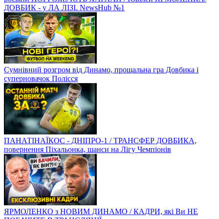
ДОВБИК - у ЛА ЛІЗІ. NewsHub №1
Сумнівний розгром від Динамо, прощальна гра Довбика і
суперновачок Полісся
ПАНАТІНАЇКОС - ДНІПРО-1 / ТРАНСФЕР ДОВБИКА,
повернення Піхальонка, шанси на Лігу Чемпіонів
ЯРМОЛЕНКО з НОВИМ ДИНАМО / КАДРИ, які Ви НЕ