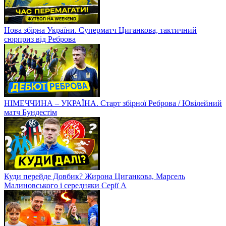
Нова збірна України. Суперматч Циганкова, тактичний
сюрприз від Реброва
НІМЕЧЧИНА – УКРАЇНА. Старт збірної Реброва / Ювілейний
матч Бундестім
Куди перейде Довбик? Жирона Циганкова, Марсель
Малиновського і середняки Серії А