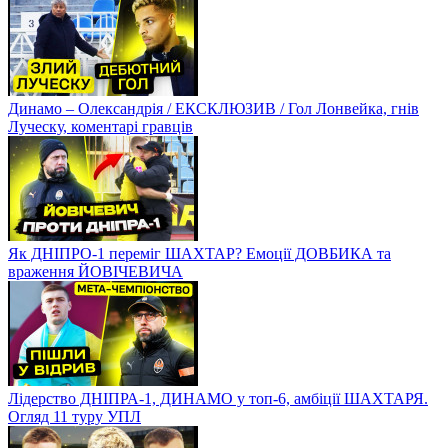
Динамо – Олександрія / ЕКСКЛЮЗИВ / Гол Лонвейка, гнів
Луческу, коментарі гравців
Як ДНІПРО-1 переміг ШАХТАР? Емоції ДОВБИКА та
враження ЙОВІЧЕВИЧА
Лідерство ДНІПРА-1, ДИНАМО у топ-6, амбіції ШАХТАРЯ.
Огляд 11 туру УПЛ