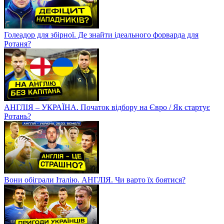
Голеадор для збірної. Де знайти ідеального форварда для
Ротаня?
АНГЛІЯ – УКРАЇНА. Початок відбору на Євро / Як стартує
Ротань?
Вони обіграли Італію. АНГЛІЯ. Чи варто їх боятися?