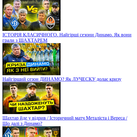
ІСТОРІЯ КЛАСИЧНОГО. Найгірші сезони Динамо. Як вони
грали з ШАХТАРЕМ
Найгірший сезон ДИНАМО? Як ЛУЧЕСКУ долає кризу
Шахтар йде у відрив / Історичний матч Металіста і Вереса /
Що далі з Динамо?