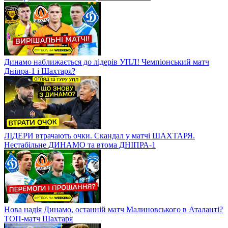
Динамо наближається до лідерів УПЛ! Чемпіонський матч
Дніпра-1 і Шахтаря?
ЛІДЕРИ втрачають очки. Скандал у матчі ШАХТАРЯ.
Нестабільне ДИНАМО та втома ДНІПРА-1
Нова надія Динамо, останній матч Малиновського в Аталанті?
ТОП-матч Шахтаря