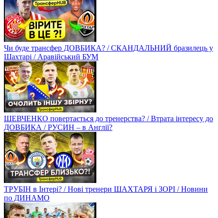
Чи буде трансфер ДОВБИКА? / СКАНДАЛЬНИЙ бразилець у
Шахтарі / Аравійський БУМ
ШЕВЧЕНКО повертається до тренерства? / Втрата інтересу до
ДОВБИКА / РУСИН – в Англії?
ТРУБІН в Інтері? / Нові тренери ШАХТАРЯ і ЗОРІ / Новини
по ДИНАМО