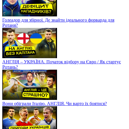
Голеадор для збірної. Де знайти ідеального форварда для
Ротаня?
АНГЛІЯ – УКРАЇНА. Початок відбору на Євро / Як стартує
Ротань?
Вони обіграли Італію. АНГЛІЯ. Чи варто їх боятися?