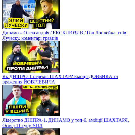
Динамо – Олександрія / ЕКСКЛЮЗИВ / Гол Лонвейка, гнів
Луческу, коментарі гравців
Як ДНІПРО-1 переміг ШАХТАР? Емоції ДОВБИКА та
враження ЙОВІЧЕВИЧА
Лідерство ДНІПРА-1, ДИНАМО у топ-6, амбіції ШАХТАРЯ.
Огляд 11 туру УПЛ