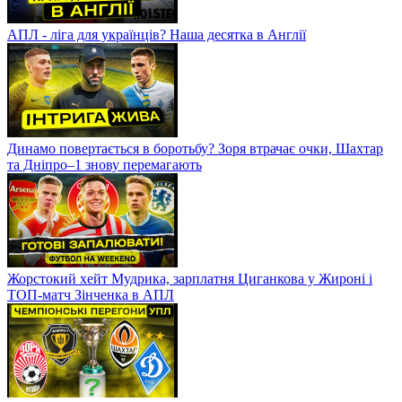
АПЛ - ліга для українців? Наша десятка в Англії
Динамо повертається в боротьбу? Зоря втрачає очки, Шахтар
та Дніпро–1 знову перемагають
Жорстокий хейт Мудрика, зарплатня Циганкова у Жироні і
ТОП-матч Зінченка в АПЛ