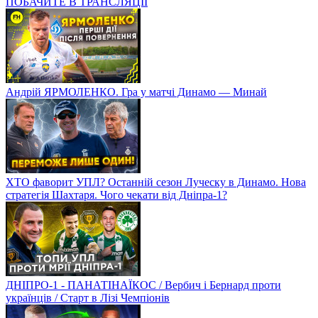
ПОБАЧИТЕ В ТРАНСЛЯЦІЇ
Андрій ЯРМОЛЕНКО. Гра у матчі Динамо — Минай
ХТО фаворит УПЛ? Останній сезон Луческу в Динамо. Нова
стратегія Шахтаря. Чого чекати від Дніпра-1?
ДНІПРО-1 - ПАНАТІНАЇКОС / Вербич і Бернард проти
українців / Старт в Лізі Чемпіонів