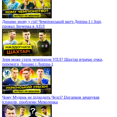
Динамо знову у грі! Чемпіонський матч Дніпра-1 і Зорі,
провал Зінченка в АПЛ
Зоря може стати чемпіоном УПЛ? Шахтар втрачає очки,
перемоги Динамо і Дніпра-1
Чому Мудрик не підходить Челсі? Циганков зачарував
іспанців, проблеми Миколенка