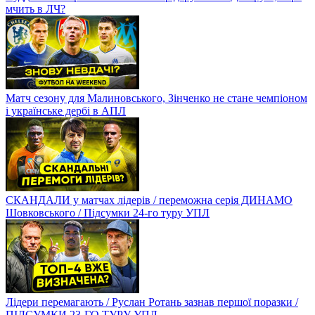
мчить в ЛЧ?
Матч сезону для Малиновського, Зінченко не стане чемпіоном
і українське дербі в АПЛ
СКАНДАЛИ у матчах лідерів / переможна серія ДИНАМО
Шовковського / Підсумки 24-го туру УПЛ
Лідери перемагають / Руслан Ротань зазнав першої поразки /
ПІДСУМКИ 23-ГО ТУРУ УПЛ