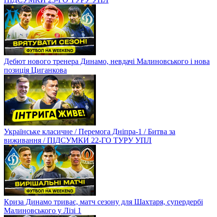
Дебют нового тренера Динамо, невдачі Малиновського і нова
позиція Циганкова
Українське класичне / Перемога Дніпра-1 / Битва за
виживання / ПІДСУМКИ 22-ГО ТУРУ УПЛ
Криза Динамо триває, матч сезону для Шахтаря, супердербі
Малиновського у Лізі 1