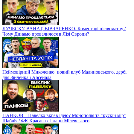
ЛУЧЕСКУ, ВАНАТ, ВІВЧАРЕНКО. Коментарі після матчу /
Чому Динамо провалилося в Лізі Європи?
Неймовірний Миколенко, новий клуб Малиновського, дербі
для Зінченка і Арсенала
ПАНКОВ – Павелко вкрав ідею? Монополія та "рускій мір"
Шаблія / ФК Красава / Плани Мілевського