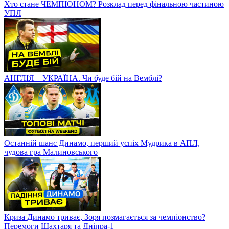
Хто стане ЧЕМПІОНОМ? Розклад перед фінальною частиною
УПЛ
АНГЛІЯ – УКРАЇНА. Чи буде бій на Вемблі?
Останній шанс Динамо, перший успіх Мудрика в АПЛ,
чудова гра Малиновського
Криза Динамо триває, Зоря позмагається за чемпіонство?
Перемоги Шахтаря та Дніпра-1