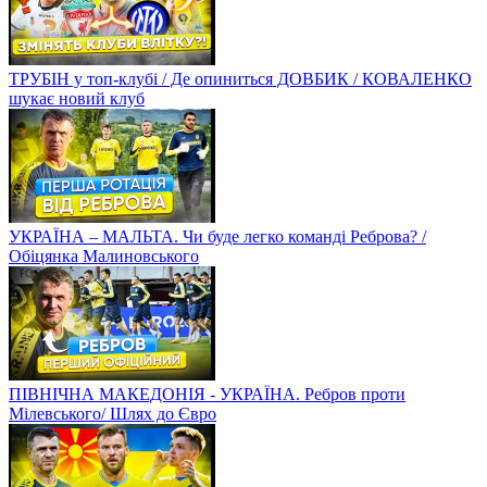
ТРУБІН у топ-клубі / Де опиниться ДОВБИК / КОВАЛЕНКО
шукає новий клуб
УКРАЇНА – МАЛЬТА. Чи буде легко команді Реброва? /
Обіцянка Малиновського
ПІВНІЧНА МАКЕДОНІЯ - УКРАЇНА. Ребров проти
Мілевського/ Шлях до Євро