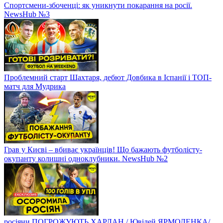
Спортсмени-збоченці: як уникнути покарання на росії.
NewsHub №3
Проблемний старт Шахтаря, дебют Довбика в Іспанії і ТОП-
матч для Мудрика
Грав у Києві – вбиває українців! Що бажають футболісту-
окупанту колишні одноклубники. NewsHub №2
росіяни ПОГРОЖУЮТЬ ХАРЛАН / Ювілей ЯРМОЛЕНКА/