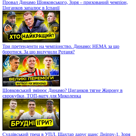
Провал Динамо Шовковського, Зоря – прихований чемпіон,
Циганков запалює в Іспанії
Три претенденти на чемпіонство. Динамо: НЕМА за що
боротися. За що вилучили Ротаня?
Шовковський змінює Динамо? Циганков тягне Жирону в
єврокубки, ТОП-матч для Миколенка
Суддівський треш в УПЛ. Шахтар дарує шанс Дніпру-1, Зоря