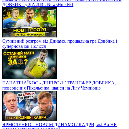
ДОВБИК - у ЛА ЛІЗІ. NewsHub №1
Сумнівний розгром від Динамо, прощальна гра Довбика і
суперновачок Полісся
ПАНАТІНАЇКОС - ДНІПРО-1 / ТРАНСФЕР ДОВБИКА,
повернення Піхальонка, шанси на Лігу Чемпіонів
ЯРМОЛЕНКО з НОВИМ ДИНАМО / КАДРИ, які Ви НЕ