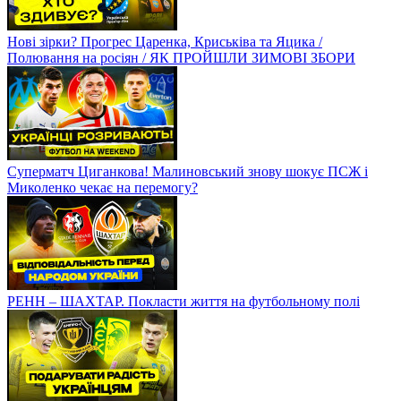
Нові зірки? Прогрес Царенка, Криськіва та Яцика /
Полювання на росіян / ЯК ПРОЙШЛИ ЗИМОВІ ЗБОРИ
Суперматч Циганкова! Малиновський знову шокує ПСЖ і
Миколенко чекає на перемогу?
РЕНН – ШАХТАР. Покласти життя на футбольному полі