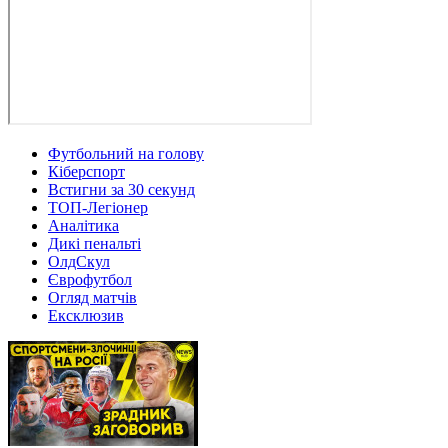
Футбольний на голову
Кіберспорт
Встигни за 30 секунд
ТОП-Легіонер
Аналітика
Дикі пенальті
ОлдСкул
Єврофутбол
Огляд матчів
Ексклюзив