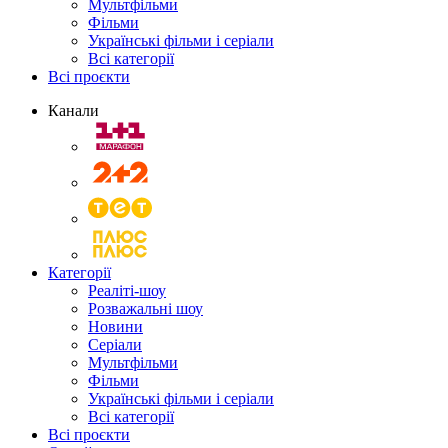
Мультфільми
Фільми
Українські фільми і серіали
Всі категорії
Всі проєкти
Канали
Категорії
Реаліті-шоу
Розважальні шоу
Новини
Серіали
Мультфільми
Фільми
Українські фільми і серіали
Всі категорії
Всі проєкти