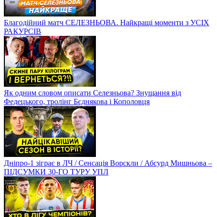
Благодійний матч СЕЛЕЗНЬОВА. Найкращі моменти з УСІХ
РАКУРСІВ
Як одним словом описати Селезньова? Знущання від
Федецького, тролінг Бєднякова і Кополовця
Дніпро-1 зіграє в ЛЧ / Сенсація Ворскли / Абсурд Мишньова –
ПІДСУМКИ 30-ГО ТУРУ УПЛ