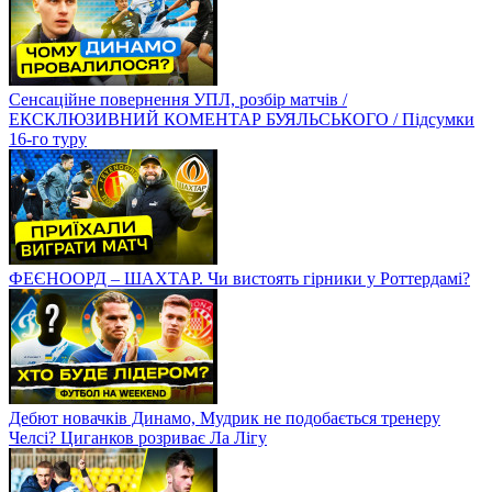
Сенсаційне повернення УПЛ, розбір матчів /
ЕКСКЛЮЗИВНИЙ КОМЕНТАР БУЯЛЬСЬКОГО / Підсумки
16-го туру
ФЕЄНООРД – ШАХТАР. Чи вистоять гірники у Роттердамі?
Дебют новачків Динамо, Мудрик не подобається тренеру
Челсі? Циганков розриває Ла Лігу