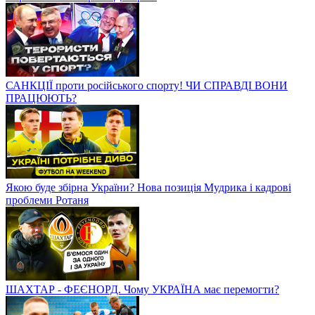
САНКЦІЇ проти російського спорту! ЧИ СПРАВДІ ВОНИ
ПРАЦЮЮТЬ?
Якою буде збірна України? Нова позиція Мудрика і кадрові
проблеми Ротаня
ШАХТАР - ФЕЄНОРД. Чому УКРАЇНА має перемогти?