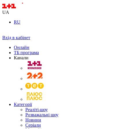
UA
RU
Вхід в кабінет
Онлайн
ТБ програма
Канали
Категорії
Реаліті-шоу
Розважальні шоу
Новини
Серіали