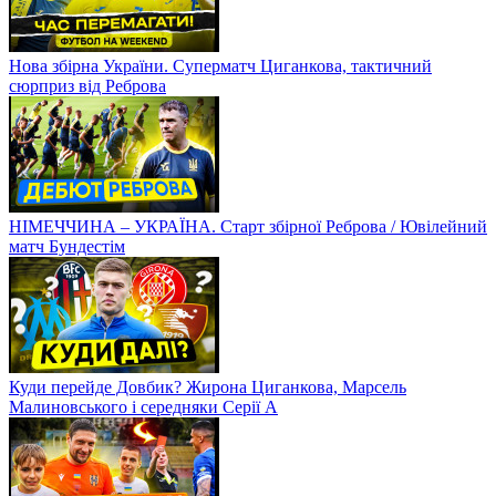
Нова збірна України. Суперматч Циганкова, тактичний
сюрприз від Реброва
НІМЕЧЧИНА – УКРАЇНА. Старт збірної Реброва / Ювілейний
матч Бундестім
Куди перейде Довбик? Жирона Циганкова, Марсель
Малиновського і середняки Серії А