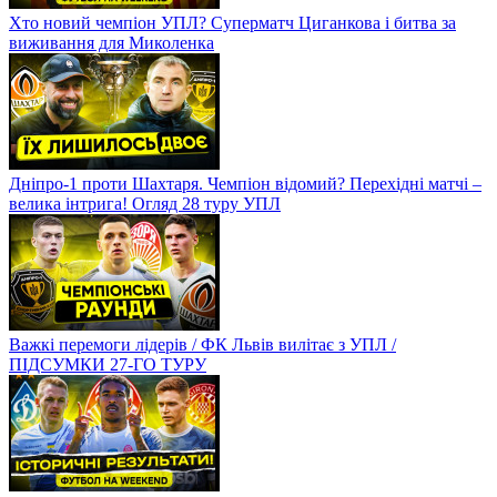
Хто новий чемпіон УПЛ? Суперматч Циганкова і битва за
виживання для Миколенка
Дніпро-1 проти Шахтаря. Чемпіон відомий? Перехідні матчі –
велика інтрига! Огляд 28 туру УПЛ
Важкі перемоги лідерів / ФК Львів вилітає з УПЛ /
ПІДСУМКИ 27-ГО ТУРУ