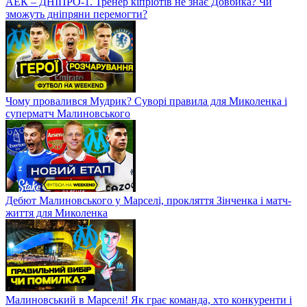
АЕК – ДНІПРО-1. Тренер кіпріотів не знає Довбика? Чи
зможуть дніпряни перемогти?
Чому провалився Мудрик? Суворі правила для Миколенка і
суперматч Малиновського
Дебют Малиновського у Марселі, прокляття Зінченка і матч-
життя для Миколенка
Малиновський в Марселі! Як грає команда, хто конкуренти і