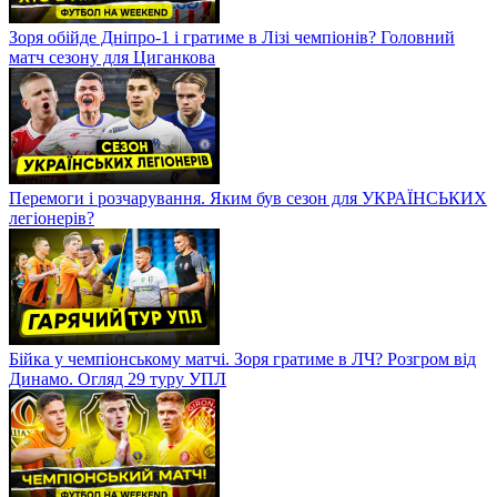
Зоря обійде Дніпро-1 і гратиме в Лізі чемпіонів? Головний
матч сезону для Циганкова
Перемоги і розчарування. Яким був сезон для УКРАЇНСЬКИХ
легіонерів?
Бійка у чемпіонському матчі. Зоря гратиме в ЛЧ? Розгром від
Динамо. Огляд 29 туру УПЛ