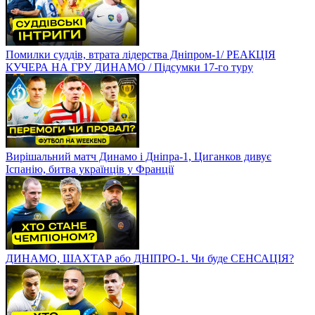
Помилки суддів, втрата лідерства Дніпром-1/ РЕАКЦІЯ
КУЧЕРА НА ГРУ ДИНАМО / Підсумки 17-го туру
Вирішальний матч Динамо і Дніпра-1, Циганков дивує
Іспанію, битва українців у Франції
ДИНАМО, ШАХТАР або ДНІПРО-1. Чи буде СЕНСАЦІЯ?