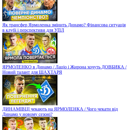
Як трансфер Ярмоленка змінить Динамо? Фінансова ситуація
в клубі і перспективи для УПЛ
ЯРМОЛЕНКО в Динамо / Лаціо і Жирона хочуть ДОВБИКА /
Новий талант для ШАХТАРЯ
ДИНАМІВЦІ чекають на ЯРМОЛЕНКА / Чого чекати від
Динамо у новому сезоні?