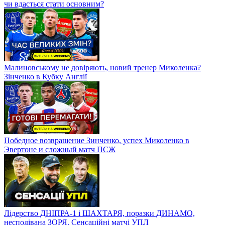
чи вдасться стати основним?
Малиновському не довіряють, новий тренер Миколенка?
Зінченко в Кубку Англії
Победное возвращение Зинченко, успех Миколенко в
Эвертоне и сложный матч ПСЖ
Лідерство ДНІПРА-1 і ШАХТАРЯ, поразки ДИНАМО,
несподівана ЗОРЯ. Сенсаційні матчі УПЛ