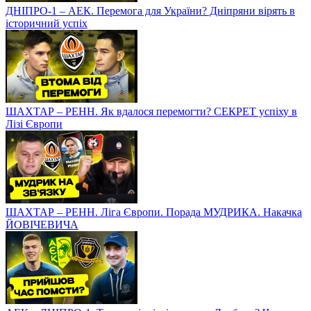
ДНІПРО-1 – АЕК. Перемога для України? Дніпряни вірять в
історичний успіх
ШАХТАР – РЕНН. Як вдалося перемогти? СЕКРЕТ успіху в
Лізі Європи
ШАХТАР – РЕНН. Ліга Європи. Порада МУДРИКА. Накачка
ЙОВІЧЕВИЧА