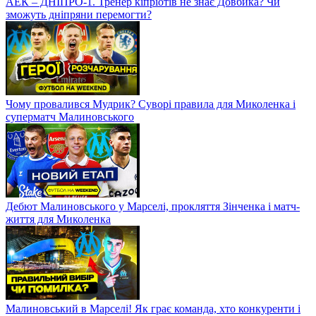
АЕК – ДНІПРО-1. Тренер кіпріотів не знає Довбика? Чи
зможуть дніпряни перемогти?
Чому провалився Мудрик? Суворі правила для Миколенка і
суперматч Малиновського
Дебют Малиновського у Марселі, прокляття Зінченка і матч-
життя для Миколенка
Малиновський в Марселі! Як грає команда, хто конкуренти і