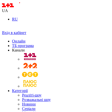
UA
RU
Вхід в кабінет
Онлайн
ТБ програма
Канали
Категорії
Реаліті-шоу
Розважальні шоу
Новини
Серіали