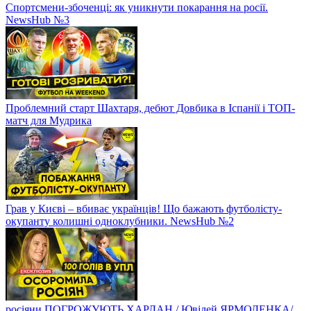
Спортсмени-збоченці: як уникнути покарання на росії.
NewsHub №3
Проблемний старт Шахтаря, дебют Довбика в Іспанії і ТОП-
матч для Мудрика
Грав у Києві – вбиває українців! Що бажають футболісту-
окупанту колишні одноклубники. NewsHub №2
росіяни ПОГРОЖУЮТЬ ХАРЛАН / Ювілей ЯРМОЛЕНКА/