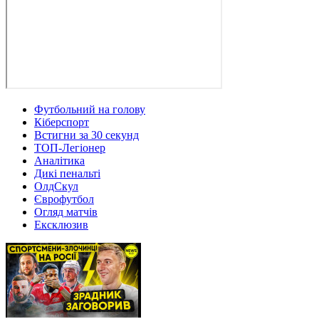
Футбольний на голову
Кіберспорт
Встигни за 30 секунд
ТОП-Легіонер
Аналітика
Дикі пенальті
ОлдСкул
Єврофутбол
Огляд матчів
Ексклюзив