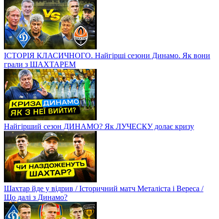
ІСТОРІЯ КЛАСИЧНОГО. Найгірші сезони Динамо. Як вони
грали з ШАХТАРЕМ
Найгірший сезон ДИНАМО? Як ЛУЧЕСКУ долає кризу
Шахтар йде у відрив / Історичний матч Металіста і Вереса /
Що далі з Динамо?