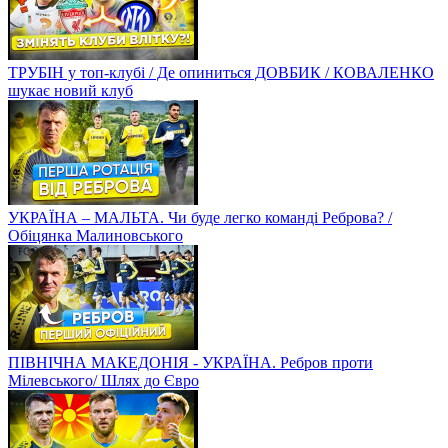
ТРУБІН у топ-клубі / Де опиниться ДОВБИК / КОВАЛЕНКО
шукає новий клуб
УКРАЇНА – МАЛЬТА. Чи буде легко команді Реброва? /
Обіцянка Малиновського
ПІВНІЧНА МАКЕДОНІЯ - УКРАЇНА. Ребров проти
Мілевського/ Шлях до Євро