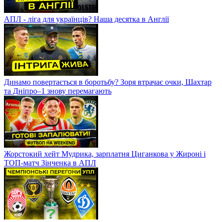
АПЛ - ліга для українців? Наша десятка в Англії
Динамо повертається в боротьбу? Зоря втрачає очки, Шахтар
та Дніпро–1 знову перемагають
Жорстокий хейт Мудрика, зарплатня Циганкова у Жироні і
ТОП-матч Зінченка в АПЛ