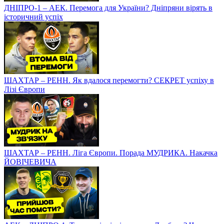
ДНІПРО-1 – АЕК. Перемога для України? Дніпряни вірять в
історичний успіх
ШАХТАР – РЕНН. Як вдалося перемогти? СЕКРЕТ успіху в
Лізі Європи
ШАХТАР – РЕНН. Ліга Європи. Порада МУДРИКА. Накачка
ЙОВІЧЕВИЧА