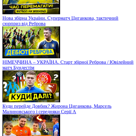
Нова збірна України. Суперматч Циганкова, тактичний
сюрприз від Реброва
НІМЕЧЧИНА – УКРАЇНА. Старт збірної Реброва / Ювілейний
матч Бундестім
Куди перейде Довбик? Жирона Циганкова, Марсель
Малиновського і середняки Серії А