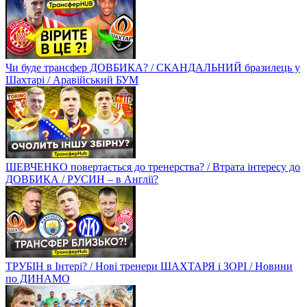
Чи буде трансфер ДОВБИКА? / СКАНДАЛЬНИЙ бразилець у
Шахтарі / Аравійський БУМ
ШЕВЧЕНКО повертається до тренерства? / Втрата інтересу до
ДОВБИКА / РУСИН – в Англії?
ТРУБІН в Інтері? / Нові тренери ШАХТАРЯ і ЗОРІ / Новини
по ДИНАМО