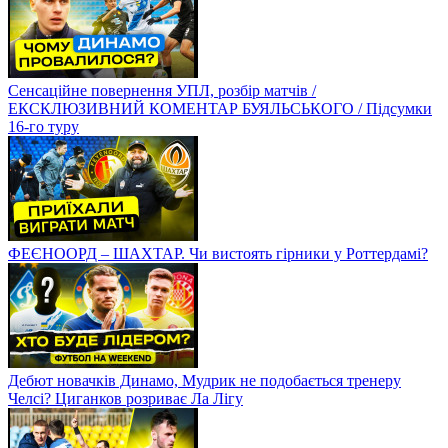
Сенсаційне повернення УПЛ, розбір матчів /
ЕКСКЛЮЗИВНИЙ КОМЕНТАР БУЯЛЬСЬКОГО / Підсумки
16-го туру
ФЕЄНООРД – ШАХТАР. Чи вистоять гірники у Роттердамі?
Дебют новачків Динамо, Мудрик не подобається тренеру
Челсі? Циганков розриває Ла Лігу