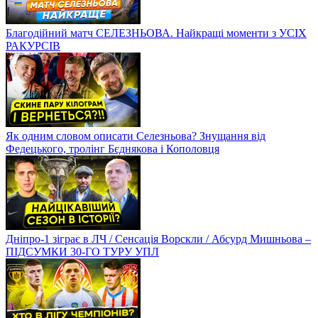
Благодійний матч СЕЛЕЗНЬОВА. Найкращі моменти з УСІХ
РАКУРСІВ
Як одним словом описати Селезньова? Знущання від
Федецького, тролінг Бєднякова і Кополовця
Дніпро-1 зіграє в ЛЧ / Сенсація Ворскли / Абсурд Мишньова –
ПІДСУМКИ 30-ГО ТУРУ УПЛ