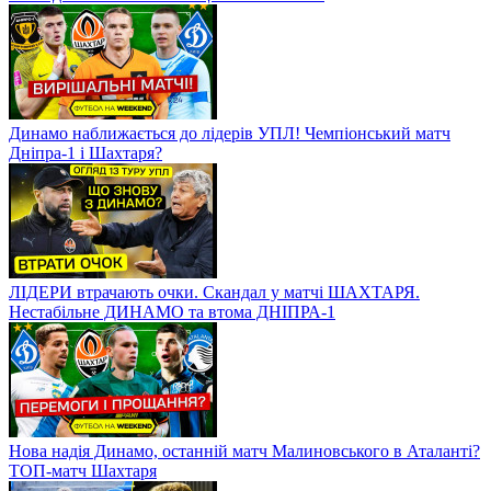
Динамо наближається до лідерів УПЛ! Чемпіонський матч
Дніпра-1 і Шахтаря?
ЛІДЕРИ втрачають очки. Скандал у матчі ШАХТАРЯ.
Нестабільне ДИНАМО та втома ДНІПРА-1
Нова надія Динамо, останній матч Малиновського в Аталанті?
ТОП-матч Шахтаря