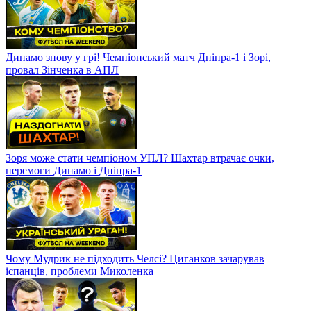
Динамо знову у грі! Чемпіонський матч Дніпра-1 і Зорі,
провал Зінченка в АПЛ
Зоря може стати чемпіоном УПЛ? Шахтар втрачає очки,
перемоги Динамо і Дніпра-1
Чому Мудрик не підходить Челсі? Циганков зачарував
іспанців, проблеми Миколенка