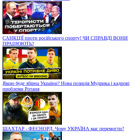
САНКЦІЇ проти російського спорту! ЧИ СПРАВДІ ВОНИ
ПРАЦЮЮТЬ?
Якою буде збірна України? Нова позиція Мудрика і кадрові
проблеми Ротаня
ШАХТАР - ФЕЄНОРД. Чому УКРАЇНА має перемогти?