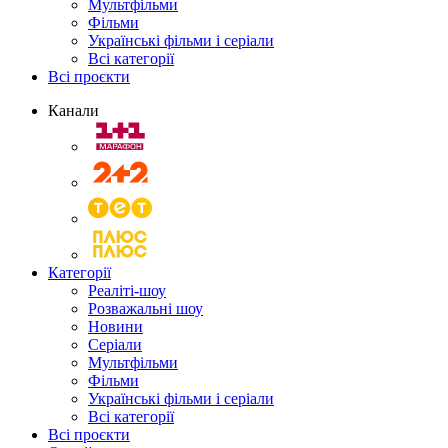
Мультфільми
Фільми
Українські фільми і серіали
Всі категорії
Всі проєкти
Канали
Категорії
Реаліті-шоу
Розважальні шоу
Новини
Серіали
Мультфільми
Фільми
Українські фільми і серіали
Всі категорії
Всі проєкти