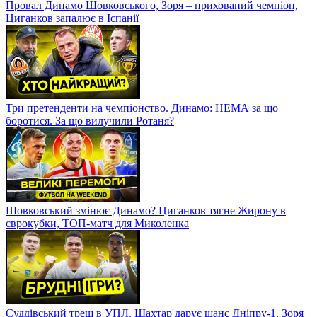
Провал Динамо Шовковського, Зоря – прихований чемпіон,
Циганков запалює в Іспанії
Три претенденти на чемпіонство. Динамо: НЕМА за що
боротися. За що вилучили Ротаня?
Шовковський змінює Динамо? Циганков тягне Жирону в
єврокубки, ТОП-матч для Миколенка
Суддівський треш в УПЛ. Шахтар дарує шанс Дніпру-1, Зоря