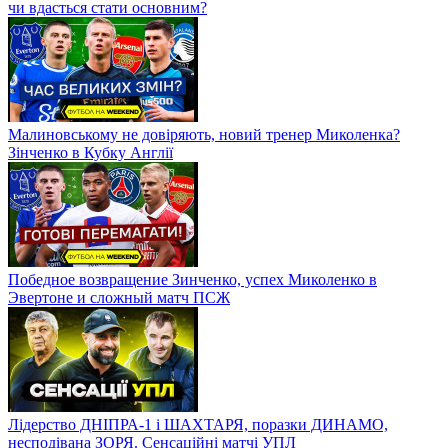
чи вдасться стати основним?
Малиновському не довіряють, новий тренер Миколенка?
Зінченко в Кубку Англії
Победное возвращение Зинченко, успех Миколенко в
Эвертоне и сложный матч ПСЖ
Лідерство ДНІПРА-1 і ШАХТАРЯ, поразки ДИНАМО,
несподівана ЗОРЯ. Сенсаційні матчі УПЛ