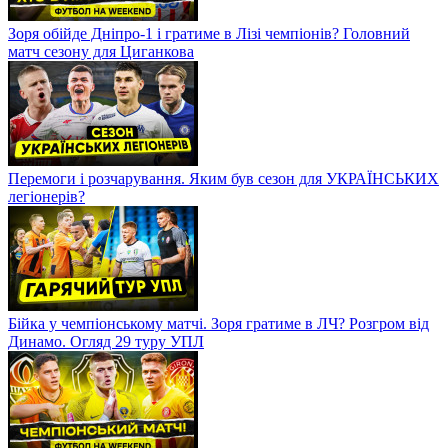
Зоря обійде Дніпро-1 і гратиме в Лізі чемпіонів? Головний
матч сезону для Циганкова
Перемоги і розчарування. Яким був сезон для УКРАЇНСЬКИХ
легіонерів?
Бійка у чемпіонському матчі. Зоря гратиме в ЛЧ? Розгром від
Динамо. Огляд 29 туру УПЛ