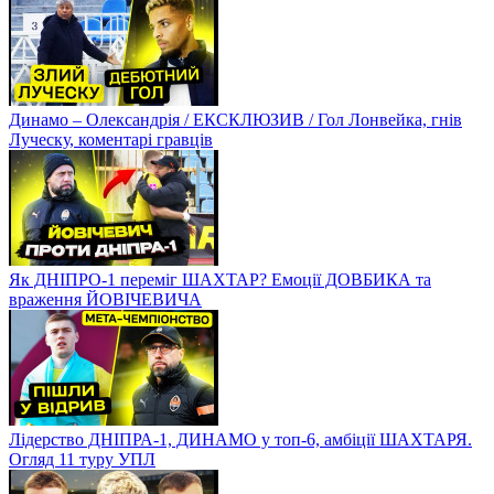
Динамо – Олександрія / ЕКСКЛЮЗИВ / Гол Лонвейка, гнів
Луческу, коментарі гравців
Як ДНІПРО-1 переміг ШАХТАР? Емоції ДОВБИКА та
враження ЙОВІЧЕВИЧА
Лідерство ДНІПРА-1, ДИНАМО у топ-6, амбіції ШАХТАРЯ.
Огляд 11 туру УПЛ