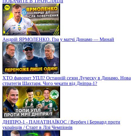
ПОБАЧИТЕ В ТРАНСЛЯЦІЇ
Андрій ЯРМОЛЕНКО. Гра у матчі Динамо — Минай
ХТО фаворит УПЛ? Останній сезон Луческу в Динамо. Нова
стратегія Шахтаря. Чого чекати від Дніпра-1?
ДНІПРО-1 - ПАНАТІНАЇКОС / Вербич і Бернард проти
українців / Старт в Лізі Чемпіонів