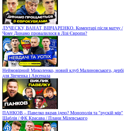
ЛУЧЕСКУ, ВАНАТ, ВІВЧАРЕНКО. Коментарі після матчу /
Чому Динамо провалилося в Лізі Європи?
Неймовірний Миколенко, новий клуб Малиновського, дербі
для Зінченка і Арсенала
ПАНКОВ – Павелко вкрав ідею? Монополія та "рускій мір"
Шаблія / ФК Красава / Плани Мілевського