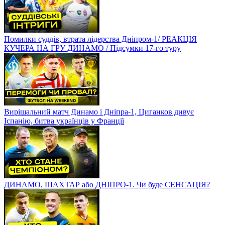
Помилки суддів, втрата лідерства Дніпром-1/ РЕАКЦІЯ
КУЧЕРА НА ГРУ ДИНАМО / Підсумки 17-го туру
Вирішальний матч Динамо і Дніпра-1, Циганков дивує
Іспанію, битва українців у Франції
ДИНАМО, ШАХТАР або ДНІПРО-1. Чи буде СЕНСАЦІЯ?