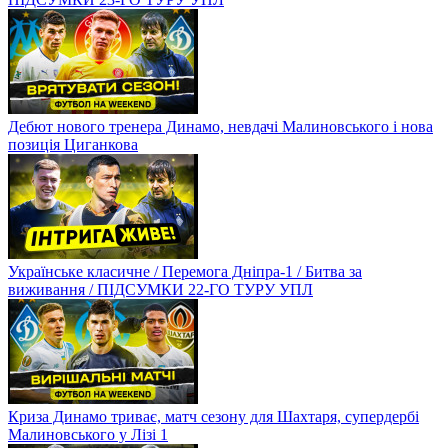
Дебют нового тренера Динамо, невдачі Малиновського і нова
позиція Циганкова
Українське класичне / Перемога Дніпра-1 / Битва за
виживання / ПІДСУМКИ 22-ГО ТУРУ УПЛ
Криза Динамо триває, матч сезону для Шахтаря, супердербі
Малиновського у Лізі 1