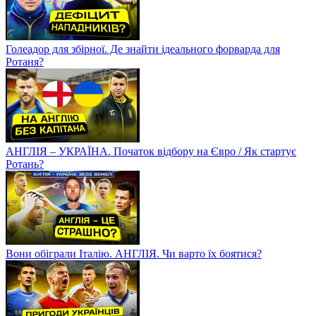
Голеадор для збірної. Де знайти ідеального форварда для
Ротаня?
АНГЛІЯ – УКРАЇНА. Початок відбору на Євро / Як стартує
Ротань?
Вони обіграли Італію. АНГЛІЯ. Чи варто їх боятися?