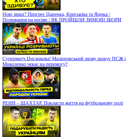
Нові зірки? Прогрес Царенка, Криськіва та Яцика /
Полювання на росіян / ЯК ПРОЙШЛИ ЗИМОВІ ЗБОРИ
Суперматч Циганкова! Малиновський знову шокує ПСЖ і
Миколенко чекає на перемогу?
РЕНН – ШАХТАР. Покласти життя на футбольному полі