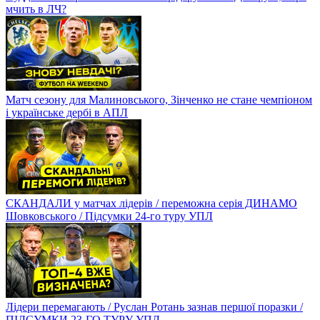
мчить в ЛЧ?
Матч сезону для Малиновського, Зінченко не стане чемпіоном
і українське дербі в АПЛ
СКАНДАЛИ у матчах лідерів / переможна серія ДИНАМО
Шовковського / Підсумки 24-го туру УПЛ
Лідери перемагають / Руслан Ротань зазнав першої поразки /
ПІДСУМКИ 23-ГО ТУРУ УПЛ