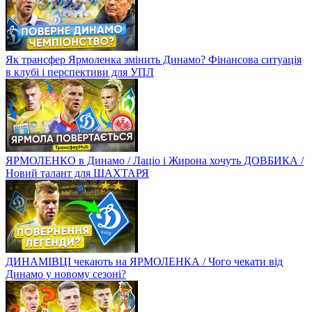
Як трансфер Ярмоленка змінить Динамо? Фінансова ситуація
в клубі і перспективи для УПЛ
ЯРМОЛЕНКО в Динамо / Лаціо і Жирона хочуть ДОВБИКА /
Новий талант для ШАХТАРЯ
ДИНАМІВЦІ чекають на ЯРМОЛЕНКА / Чого чекати від
Динамо у новому сезоні?