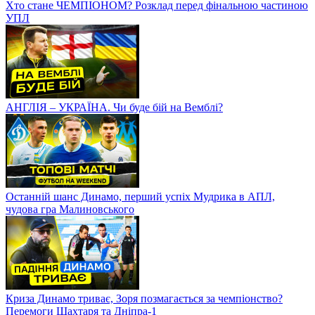
Хто стане ЧЕМПІОНОМ? Розклад перед фінальною частиною
УПЛ
АНГЛІЯ – УКРАЇНА. Чи буде бій на Вемблі?
Останній шанс Динамо, перший успіх Мудрика в АПЛ,
чудова гра Малиновського
Криза Динамо триває, Зоря позмагається за чемпіонство?
Перемоги Шахтаря та Дніпра-1