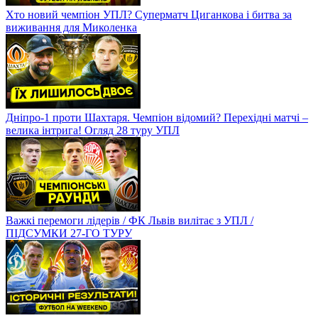
Хто новий чемпіон УПЛ? Суперматч Циганкова і битва за
виживання для Миколенка
Дніпро-1 проти Шахтаря. Чемпіон відомий? Перехідні матчі –
велика інтрига! Огляд 28 туру УПЛ
Важкі перемоги лідерів / ФК Львів вилітає з УПЛ /
ПІДСУМКИ 27-ГО ТУРУ