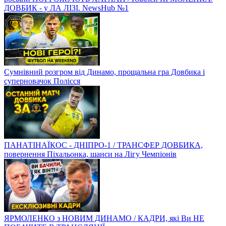
ДОВБИК - у ЛА ЛІЗІ. NewsHub №1
Сумнівний розгром від Динамо, прощальна гра Довбика і
суперновачок Полісся
ПАНАТІНАЇКОС - ДНІПРО-1 / ТРАНСФЕР ДОВБИКА,
повернення Піхальонка, шанси на Лігу Чемпіонів
ЯРМОЛЕНКО з НОВИМ ДИНАМО / КАДРИ, які Ви НЕ