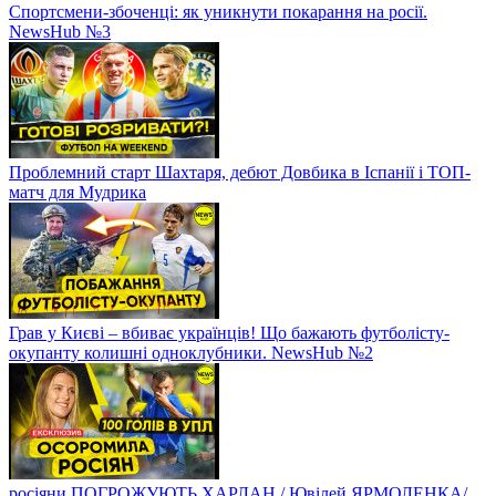
Спортсмени-збоченці: як уникнути покарання на росії.
NewsHub №3
Проблемний старт Шахтаря, дебют Довбика в Іспанії і ТОП-
матч для Мудрика
Грав у Києві – вбиває українців! Що бажають футболісту-
окупанту колишні одноклубники. NewsHub №2
росіяни ПОГРОЖУЮТЬ ХАРЛАН / Ювілей ЯРМОЛЕНКА/