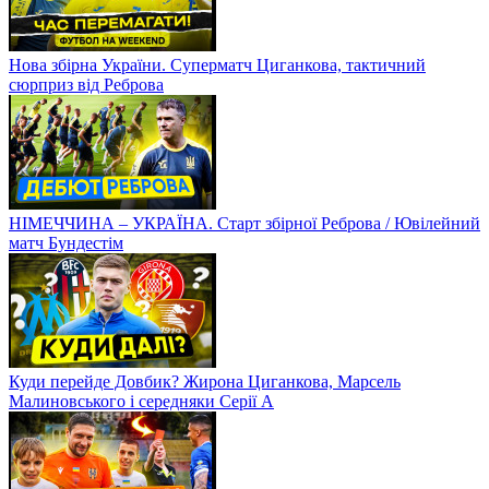
Нова збірна України. Суперматч Циганкова, тактичний
сюрприз від Реброва
НІМЕЧЧИНА – УКРАЇНА. Старт збірної Реброва / Ювілейний
матч Бундестім
Куди перейде Довбик? Жирона Циганкова, Марсель
Малиновського і середняки Серії А