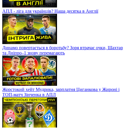
АПЛ - ліга для українців? Наша десятка в Англії
Динамо повертається в боротьбу? Зоря втрачає очки, Шахтар
та Дніпро–1 знову перемагають
Жорстокий хейт Мудрика, зарплатня Циганкова у Жироні і
ТОП-матч Зінченка в АПЛ