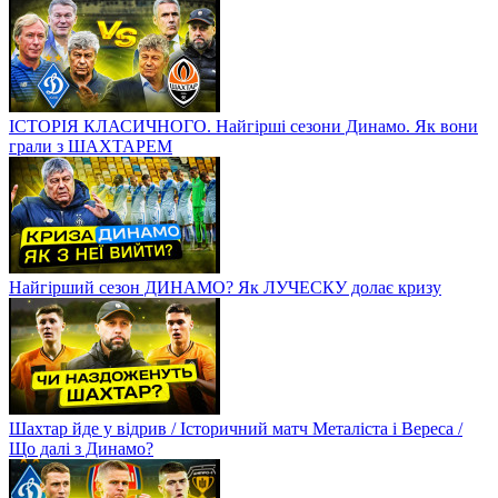
ІСТОРІЯ КЛАСИЧНОГО. Найгірші сезони Динамо. Як вони
грали з ШАХТАРЕМ
Найгірший сезон ДИНАМО? Як ЛУЧЕСКУ долає кризу
Шахтар йде у відрив / Історичний матч Металіста і Вереса /
Що далі з Динамо?