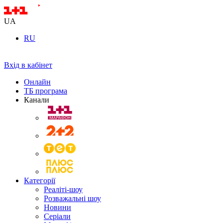
UA
RU
Вхід в кабінет
Онлайн
ТБ програма
Канали
Категорії
Реаліті-шоу
Розважальні шоу
Новини
Серіали