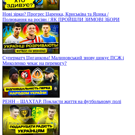
Нові зірки? Прогрес Царенка, Криськіва та Яцика /
Полювання на росіян / ЯК ПРОЙШЛИ ЗИМОВІ ЗБОРИ
Суперматч Циганкова! Малиновський знову шокує ПСЖ і
Миколенко чекає на перемогу?
РЕНН – ШАХТАР. Покласти життя на футбольному полі