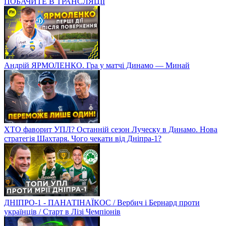
ПОБАЧИТЕ В ТРАНСЛЯЦІЇ
Андрій ЯРМОЛЕНКО. Гра у матчі Динамо — Минай
ХТО фаворит УПЛ? Останній сезон Луческу в Динамо. Нова
стратегія Шахтаря. Чого чекати від Дніпра-1?
ДНІПРО-1 - ПАНАТІНАЇКОС / Вербич і Бернард проти
українців / Старт в Лізі Чемпіонів