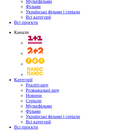
Мультфільми
Фільми
Українські фільми і серіали
Всі категорії
Всі проєкти
Канали
Категорії
Реаліті-шоу
Розважальні шоу
Новини
Серіали
Мультфільми
Фільми
Українські фільми і серіали
Всі категорії
Всі проєкти