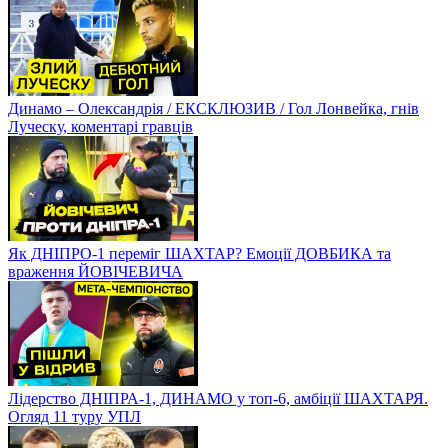
Динамо – Олександрія / ЕКСКЛЮЗИВ / Гол Лонвейка, гнів
Луческу, коментарі гравців
Як ДНІПРО-1 переміг ШАХТАР? Емоції ДОВБИКА та
враження ЙОВІЧЕВИЧА
Лідерство ДНІПРА-1, ДИНАМО у топ-6, амбіції ШАХТАРЯ.
Огляд 11 туру УПЛ