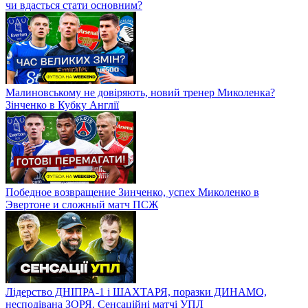
чи вдасться стати основним?
Малиновському не довіряють, новий тренер Миколенка?
Зінченко в Кубку Англії
Победное возвращение Зинченко, успех Миколенко в
Эвертоне и сложный матч ПСЖ
Лідерство ДНІПРА-1 і ШАХТАРЯ, поразки ДИНАМО,
несподівана ЗОРЯ. Сенсаційні матчі УПЛ