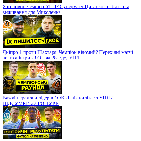
Хто новий чемпіон УПЛ? Суперматч Циганкова і битва за
виживання для Миколенка
Дніпро-1 проти Шахтаря. Чемпіон відомий? Перехідні матчі –
велика інтрига! Огляд 28 туру УПЛ
Важкі перемоги лідерів / ФК Львів вилітає з УПЛ /
ПІДСУМКИ 27-ГО ТУРУ