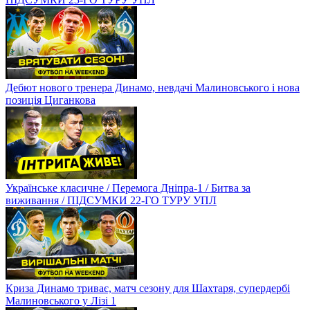
Дебют нового тренера Динамо, невдачі Малиновського і нова
позиція Циганкова
Українське класичне / Перемога Дніпра-1 / Битва за
виживання / ПІДСУМКИ 22-ГО ТУРУ УПЛ
Криза Динамо триває, матч сезону для Шахтаря, супердербі
Малиновського у Лізі 1