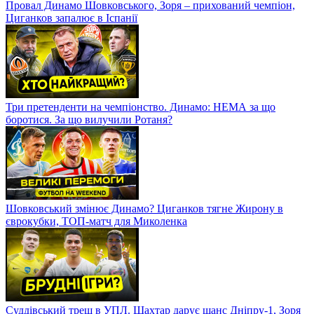
Провал Динамо Шовковського, Зоря – прихований чемпіон,
Циганков запалює в Іспанії
Три претенденти на чемпіонство. Динамо: НЕМА за що
боротися. За що вилучили Ротаня?
Шовковський змінює Динамо? Циганков тягне Жирону в
єврокубки, ТОП-матч для Миколенка
Суддівський треш в УПЛ. Шахтар дарує шанс Дніпру-1, Зоря