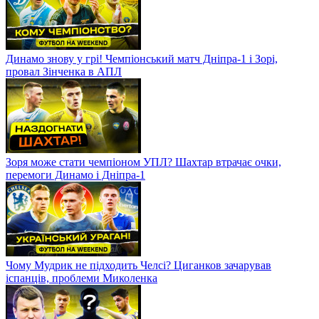
Динамо знову у грі! Чемпіонський матч Дніпра-1 і Зорі,
провал Зінченка в АПЛ
Зоря може стати чемпіоном УПЛ? Шахтар втрачає очки,
перемоги Динамо і Дніпра-1
Чому Мудрик не підходить Челсі? Циганков зачарував
іспанців, проблеми Миколенка