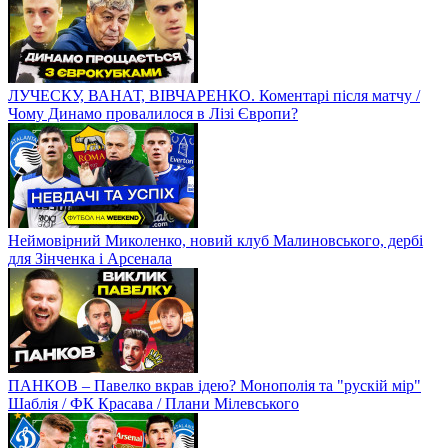
ЛУЧЕСКУ, ВАНАТ, ВІВЧАРЕНКО. Коментарі після матчу /
Чому Динамо провалилося в Лізі Європи?
Неймовірний Миколенко, новий клуб Малиновського, дербі
для Зінченка і Арсенала
ПАНКОВ – Павелко вкрав ідею? Монополія та "рускій мір"
Шаблія / ФК Красава / Плани Мілевського