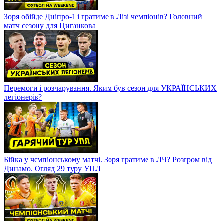
Зоря обійде Дніпро-1 і гратиме в Лізі чемпіонів? Головний
матч сезону для Циганкова
Перемоги і розчарування. Яким був сезон для УКРАЇНСЬКИХ
легіонерів?
Бійка у чемпіонському матчі. Зоря гратиме в ЛЧ? Розгром від
Динамо. Огляд 29 туру УПЛ