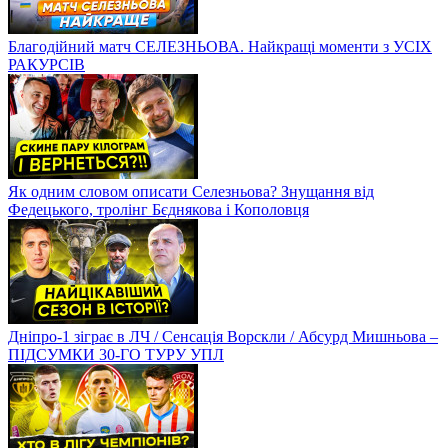
Благодійний матч СЕЛЕЗНЬОВА. Найкращі моменти з УСІХ
РАКУРСІВ
Як одним словом описати Селезньова? Знущання від
Федецького, тролінг Бєднякова і Кополовця
Дніпро-1 зіграє в ЛЧ / Сенсація Ворскли / Абсурд Мишньова –
ПІДСУМКИ 30-ГО ТУРУ УПЛ