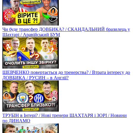
Чи буде трансфер ДОВБИКА? / СКАНДАЛЬНИЙ бразилець у
Шахтарі / Аравійський БУМ
ШЕВЧЕНКО повертається до тренерства? / Втрата інтересу до
ДОВБИКА / РУСИН – в Англії?
ТРУБІН в Інтері? / Нові тренери ШАХТАРЯ і ЗОРІ / Новини
по ДИНАМО