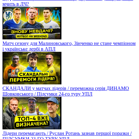
мчить в ЛЧ?
Матч сезону для Малиновського, Зінченко не стане чемпіоном
і українське дербі в АПЛ
СКАНДАЛИ у матчах лідерів / переможна серія ДИНАМО
Шовковського / Підсумки 24-го туру УПЛ
Лідери перемагають / Руслан Ротань зазнав першої поразки /
ПІДСУМКИ 23-ГО ТУРУ УПЛ