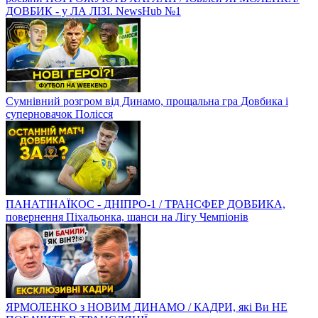
ДОВБИК - у ЛА ЛІЗІ. NewsHub №1
Сумнівний розгром від Динамо, прощальна гра Довбика і
суперновачок Полісся
ПАНАТІНАЇКОС - ДНІПРО-1 / ТРАНСФЕР ДОВБИКА,
повернення Піхальонка, шанси на Лігу Чемпіонів
ЯРМОЛЕНКО з НОВИМ ДИНАМО / КАДРИ, які Ви НЕ