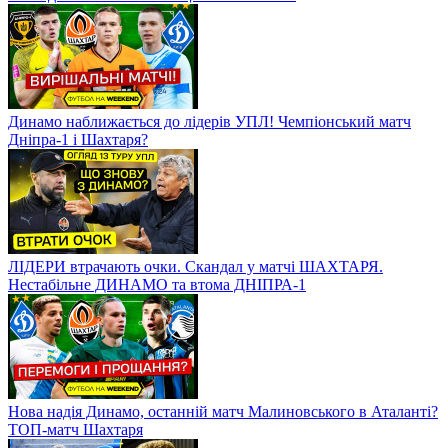
Динамо наближається до лідерів УПЛ! Чемпіонський матч
Дніпра-1 і Шахтаря?
ЛІДЕРИ втрачають очки. Скандал у матчі ШАХТАРЯ.
Нестабільне ДИНАМО та втома ДНІПРА-1
Нова надія Динамо, останній матч Малиновського в Аталанті?
ТОП-матч Шахтаря