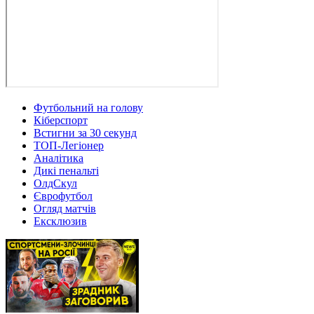
Футбольний на голову
Кіберспорт
Встигни за 30 секунд
ТОП-Легіонер
Аналітика
Дикі пенальті
ОлдСкул
Єврофутбол
Огляд матчів
Ексклюзив