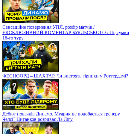
Сенсаційне повернення УПЛ, розбір матчів /
ЕКСКЛЮЗИВНИЙ КОМЕНТАР БУЯЛЬСЬКОГО / Підсумки
16-го туру
ФЕЄНООРД – ШАХТАР. Чи вистоять гірники у Роттердамі?
Дебют новачків Динамо, Мудрик не подобається тренеру
Челсі? Циганков розриває Ла Лігу