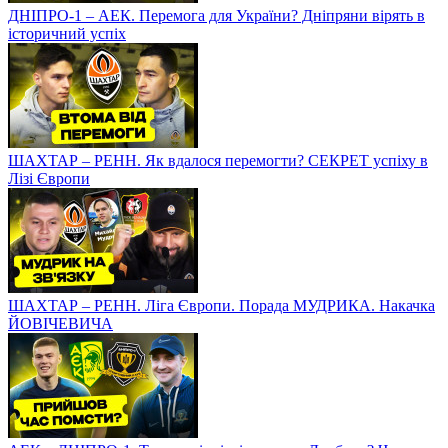
ДНІПРО-1 – АЕК. Перемога для України? Дніпряни вірять в
історичний успіх
ШАХТАР – РЕНН. Як вдалося перемогти? СЕКРЕТ успіху в
Лізі Європи
ШАХТАР – РЕНН. Ліга Європи. Порада МУДРИКА. Накачка
ЙОВІЧЕВИЧА