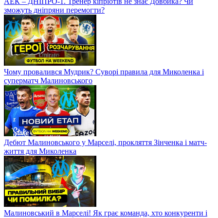
АЕК – ДНІПРО-1. Тренер кіпріотів не знає Довбика? Чи
зможуть дніпряни перемогти?
Чому провалився Мудрик? Суворі правила для Миколенка і
суперматч Малиновського
Дебют Малиновського у Марселі, прокляття Зінченка і матч-
життя для Миколенка
Малиновський в Марселі! Як грає команда, хто конкуренти і