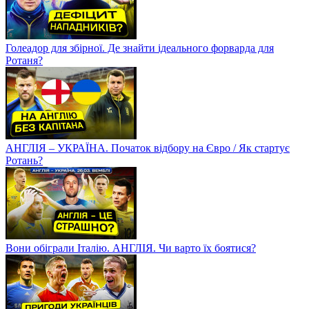
Голеадор для збірної. Де знайти ідеального форварда для
Ротаня?
АНГЛІЯ – УКРАЇНА. Початок відбору на Євро / Як стартує
Ротань?
Вони обіграли Італію. АНГЛІЯ. Чи варто їх боятися?