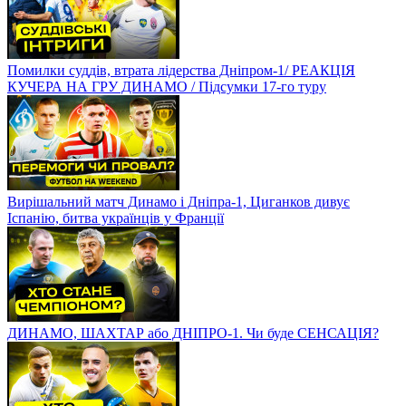
Помилки суддів, втрата лідерства Дніпром-1/ РЕАКЦІЯ
КУЧЕРА НА ГРУ ДИНАМО / Підсумки 17-го туру
Вирішальний матч Динамо і Дніпра-1, Циганков дивує
Іспанію, битва українців у Франції
ДИНАМО, ШАХТАР або ДНІПРО-1. Чи буде СЕНСАЦІЯ?