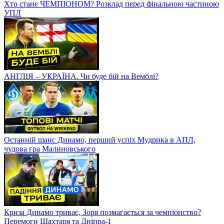
Хто стане ЧЕМПІОНОМ? Розклад перед фінальною частиною
УПЛ
АНГЛІЯ – УКРАЇНА. Чи буде бій на Вемблі?
Останній шанс Динамо, перший успіх Мудрика в АПЛ,
чудова гра Малиновського
Криза Динамо триває, Зоря позмагається за чемпіонство?
Перемоги Шахтаря та Дніпра-1