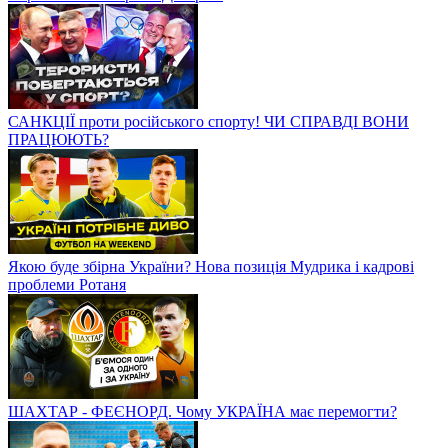
САНКЦІЇ проти російського спорту! ЧИ СПРАВДІ ВОНИ
ПРАЦЮЮТЬ?
Якою буде збірна України? Нова позиція Мудрика і кадрові
проблеми Ротаня
ШАХТАР - ФЕЄНОРД. Чому УКРАЇНА має перемогти?