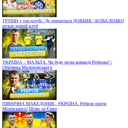
ТРУБІН у топ-клубі / Де опиниться ДОВБИК / КОВАЛЕНКО
шукає новий клуб
УКРАЇНА – МАЛЬТА. Чи буде легко команді Реброва? /
Обіцянка Малиновського
ПІВНІЧНА МАКЕДОНІЯ - УКРАЇНА. Ребров проти
Мілевського/ Шлях до Євро