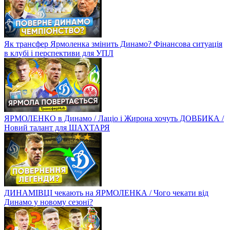
Як трансфер Ярмоленка змінить Динамо? Фінансова ситуація
в клубі і перспективи для УПЛ
ЯРМОЛЕНКО в Динамо / Лаціо і Жирона хочуть ДОВБИКА /
Новий талант для ШАХТАРЯ
ДИНАМІВЦІ чекають на ЯРМОЛЕНКА / Чого чекати від
Динамо у новому сезоні?