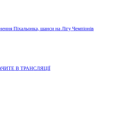
я Піхальонка, шанси на Лігу Чемпіонів
АЧИТЕ В ТРАНСЛЯЦІЇ