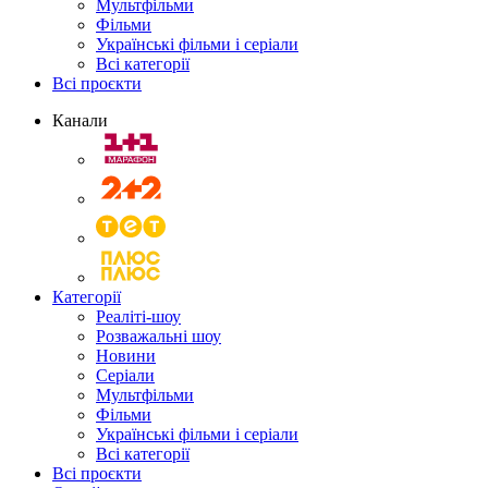
Мультфільми
Фільми
Українські фільми і серіали
Всі категорії
Всі проєкти
Канали
Категорії
Реаліті-шоу
Розважальні шоу
Новини
Серіали
Мультфільми
Фільми
Українські фільми і серіали
Всі категорії
Всі проєкти