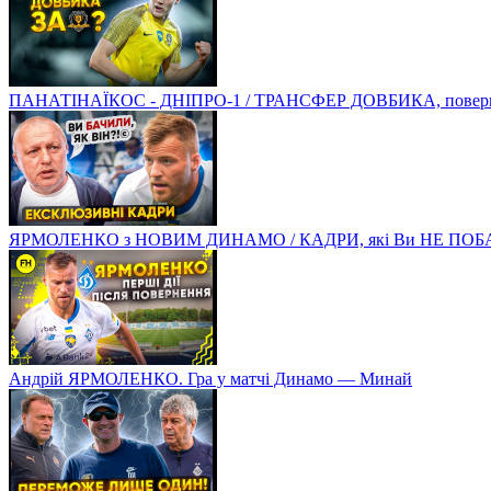
ПАНАТІНАЇКОС - ДНІПРО-1 / ТРАНСФЕР ДОВБИКА, поверненн
ЯРМОЛЕНКО з НОВИМ ДИНАМО / КАДРИ, які Ви НЕ ПОБ
Андрій ЯРМОЛЕНКО. Гра у матчі Динамо — Минай