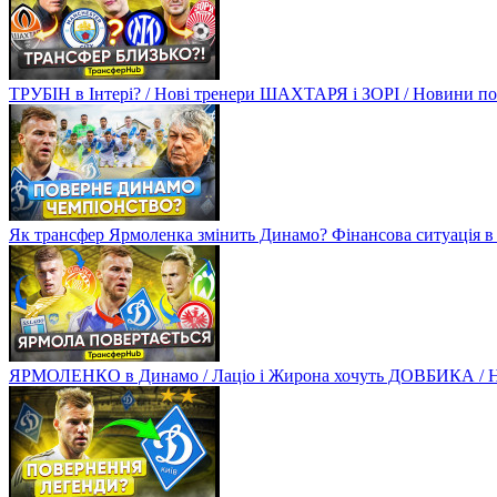
ТРУБІН в Інтері? / Нові тренери ШАХТАРЯ і ЗОРІ / Новини
Як трансфер Ярмоленка змінить Динамо? Фінансова ситуація в
ЯРМОЛЕНКО в Динамо / Лаціо і Жирона хочуть ДОВБИКА / 