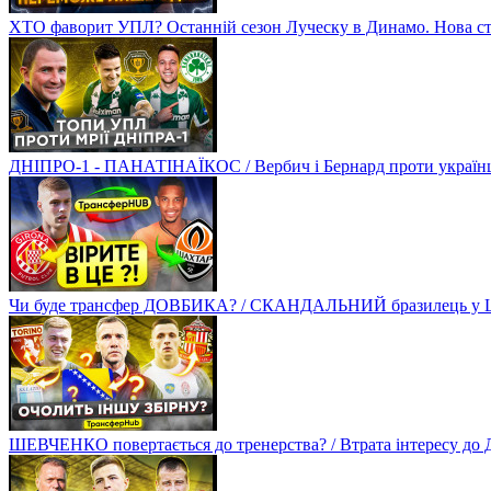
ХТО фаворит УПЛ? Останній сезон Луческу в Динамо. Нова стр
ДНІПРО-1 - ПАНАТІНАЇКОС / Вербич і Бернард проти українців
Чи буде трансфер ДОВБИКА? / СКАНДАЛЬНИЙ бразилець у Ш
ШЕВЧЕНКО повертається до тренерства? / Втрата інтересу д