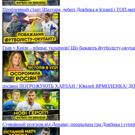
Проблемний старт Шахтаря, дебют Довбика в Іспанії і ТОП-ма
Грав у Києві – вбиває українців! Що бажають футболісту-оку
росіяни ПОГРОЖУЮТЬ ХАРЛАН / Ювілей ЯРМОЛЕНКА/ ДОВБ
Сумнівний розгром від Динамо, прощальна гра Довбика і супе