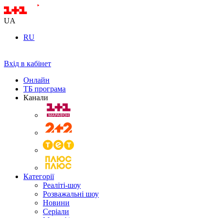
UA
RU
Вхід в кабінет
Онлайн
ТБ програма
Канали
Категорії
Реаліті-шоу
Розважальні шоу
Новини
Серіали