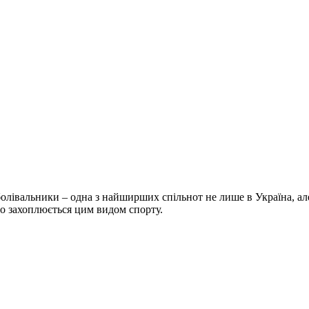
болівальники – одна з найширших спільнот не лише в Україна, але 
хто захоплюється цим видом спорту.