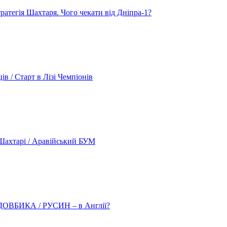
атегія Шахтаря. Чого чекати від Дніпра-1?
 / Старт в Лізі Чемпіонів
ахтарі / Аравійський БУМ
о ДОВБИКА / РУСИН – в Англії?