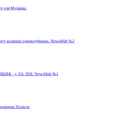
тч для Мудрика
панту колишні одноклубники. NewsHub №2
ИК - у ЛА ЛІЗІ. NewsHub №1
рновачок Полісся