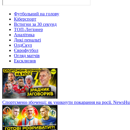
Футбольний на голову
Кіберспорт
Встигни за 30 секунд
ТОП-Легіонер
Аналітика
Дикі пенальті
ОлдСкул
Єврофутбол
Огляд матчів
Ексклюзив
Спортсмени-збоченці: як уникнути покарання на росії. NewsH