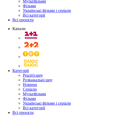
Мультфільми
Фільми
Українські фільми і серіали
Всі категорії
Всі проєкти
Канали
Категорії
Реаліті-шоу
Розважальні шоу
Новини
Серіали
Мультфільми
Фільми
Українські фільми і серіали
Всі категорії
Всі проєкти