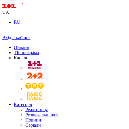
UA
RU
Вхід в кабінет
Онлайн
ТБ програма
Канали
Категорії
Реаліті-шоу
Розважальні шоу
Новини
Серіали