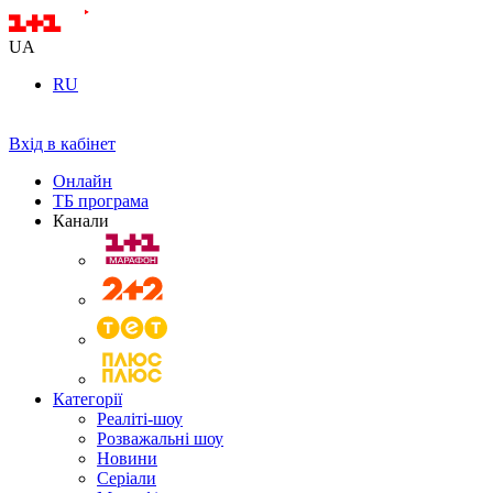
UA
RU
Вхід в кабінет
Онлайн
ТБ програма
Канали
Категорії
Реаліті-шоу
Розважальні шоу
Новини
Серіали