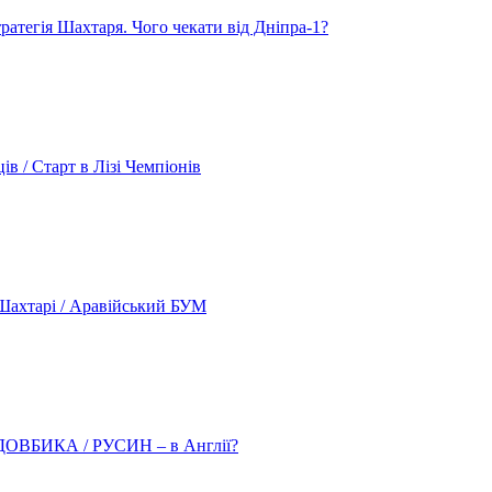
атегія Шахтаря. Чого чекати від Дніпра-1?
 / Старт в Лізі Чемпіонів
ахтарі / Аравійський БУМ
о ДОВБИКА / РУСИН – в Англії?