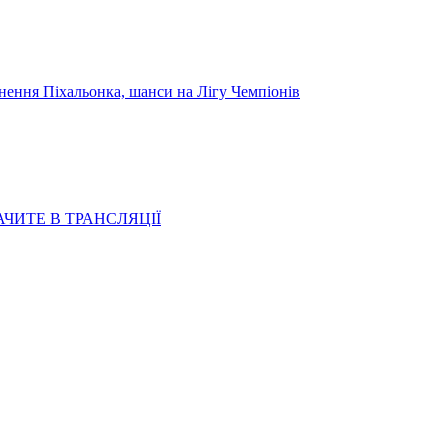
я Піхальонка, шанси на Лігу Чемпіонів
АЧИТЕ В ТРАНСЛЯЦІЇ