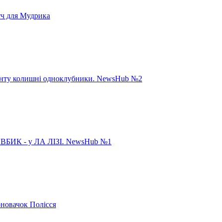
тч для Мудрика
панту колишні одноклубники. NewsHub №2
ИК - у ЛА ЛІЗІ. NewsHub №1
рновачок Полісся