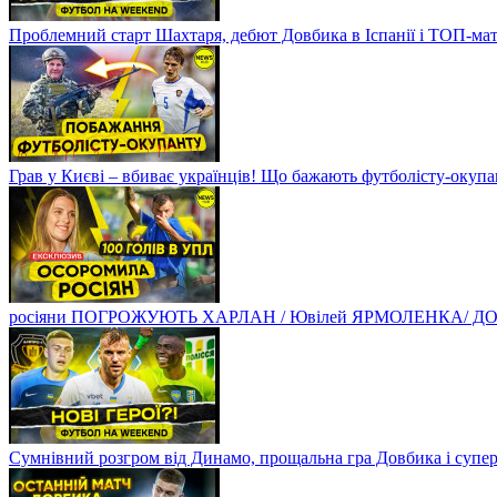
Проблемний старт Шахтаря, дебют Довбика в Іспанії і ТОП-ма
Грав у Києві – вбиває українців! Що бажають футболісту-оку
росіяни ПОГРОЖУЮТЬ ХАРЛАН / Ювілей ЯРМОЛЕНКА/ ДОВБ
Сумнівний розгром від Динамо, прощальна гра Довбика і супе