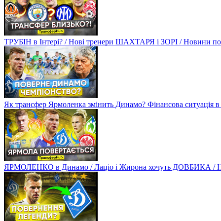
ТРУБІН в Інтері? / Нові тренери ШАХТАРЯ і ЗОРІ / Новини
Як трансфер Ярмоленка змінить Динамо? Фінансова ситуація в
ЯРМОЛЕНКО в Динамо / Лаціо і Жирона хочуть ДОВБИКА / 