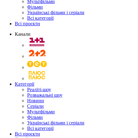
Мультфільми
Фільми
Українські фільми і серіали
Всі категорії
Всі проєкти
Канали
Категорії
Реаліті-шоу
Розважальні шоу
Новини
Серіали
Мультфільми
Фільми
Українські фільми і серіали
Всі категорії
Всі проєкти