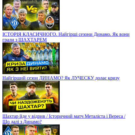
ІСТОРІЯ КЛАСИЧНОГО. Найгірші сезони Динамо. Як вони
грали з ШАХТАРЕМ
Найгірший сезон ДИНАМО? Як ЛУЧЕСКУ долає кризу
Шахтар йде у відрив / Історичний матч Металіста і Вереса /
Що далі з Динамо?