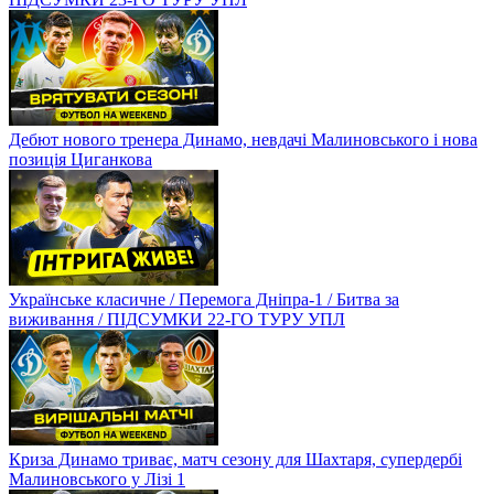
Дебют нового тренера Динамо, невдачі Малиновського і нова
позиція Циганкова
Українське класичне / Перемога Дніпра-1 / Битва за
виживання / ПІДСУМКИ 22-ГО ТУРУ УПЛ
Криза Динамо триває, матч сезону для Шахтаря, супердербі
Малиновського у Лізі 1