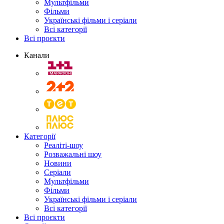
Мультфільми
Фільми
Українські фільми і серіали
Всі категорії
Всі проєкти
Канали
Категорії
Реаліті-шоу
Розважальні шоу
Новини
Серіали
Мультфільми
Фільми
Українські фільми і серіали
Всі категорії
Всі проєкти