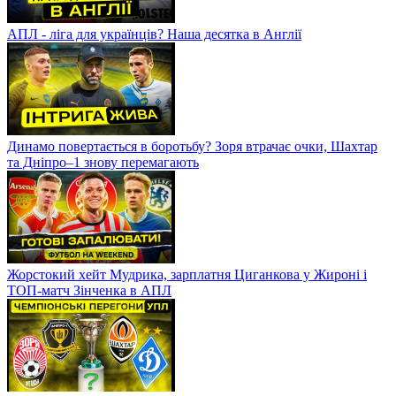
АПЛ - ліга для українців? Наша десятка в Англії
Динамо повертається в боротьбу? Зоря втрачає очки, Шахтар
та Дніпро–1 знову перемагають
Жорстокий хейт Мудрика, зарплатня Циганкова у Жироні і
ТОП-матч Зінченка в АПЛ