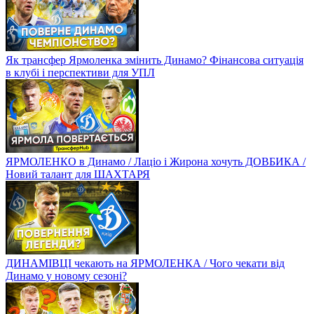
Як трансфер Ярмоленка змінить Динамо? Фінансова ситуація
в клубі і перспективи для УПЛ
ЯРМОЛЕНКО в Динамо / Лаціо і Жирона хочуть ДОВБИКА /
Новий талант для ШАХТАРЯ
ДИНАМІВЦІ чекають на ЯРМОЛЕНКА / Чого чекати від
Динамо у новому сезоні?