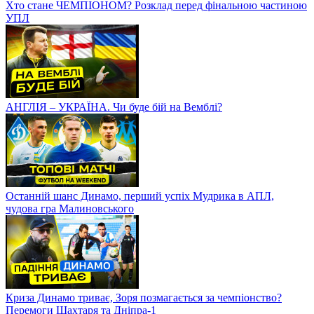
Хто стане ЧЕМПІОНОМ? Розклад перед фінальною частиною
УПЛ
АНГЛІЯ – УКРАЇНА. Чи буде бій на Вемблі?
Останній шанс Динамо, перший успіх Мудрика в АПЛ,
чудова гра Малиновського
Криза Динамо триває, Зоря позмагається за чемпіонство?
Перемоги Шахтаря та Дніпра-1