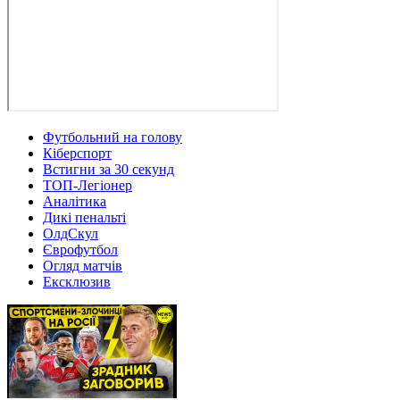
Футбольний на голову
Кіберспорт
Встигни за 30 секунд
ТОП-Легіонер
Аналітика
Дикі пенальті
ОлдСкул
Єврофутбол
Огляд матчів
Ексклюзив