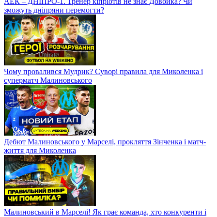
АЕК – ДНІПРО-1. Тренер кіпріотів не знає Довбика? Чи
зможуть дніпряни перемогти?
Чому провалився Мудрик? Суворі правила для Миколенка і
суперматч Малиновського
Дебют Малиновського у Марселі, прокляття Зінченка і матч-
життя для Миколенка
Малиновський в Марселі! Як грає команда, хто конкуренти і