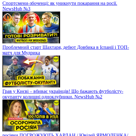
Спортсмени-збоченці: як уникнути покарання на росії.
NewsHub №3
Проблемний старт Шахтаря, дебют Довбика в Іспанії і ТОП-
матч для Мудрика
Грав у Києві – вбиває українців! Що бажають футболісту-
окупанту колишні одноклубники. NewsHub №2
росіяни ПОГРОЖУЮТЬ ХАРЛАН / Ювілей ЯРМОЛЕНКА/