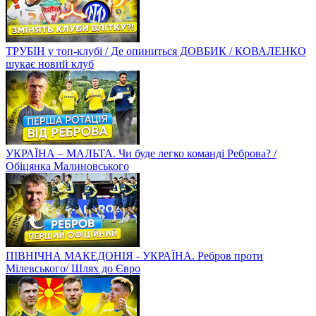
ТРУБІН у топ-клубі / Де опиниться ДОВБИК / КОВАЛЕНКО
шукає новий клуб
УКРАЇНА – МАЛЬТА. Чи буде легко команді Реброва? /
Обіцянка Малиновського
ПІВНІЧНА МАКЕДОНІЯ - УКРАЇНА. Ребров проти
Мілевського/ Шлях до Євро