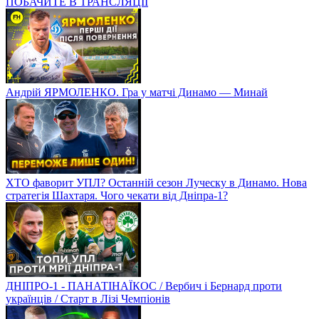
ПОБАЧИТЕ В ТРАНСЛЯЦІЇ
Андрій ЯРМОЛЕНКО. Гра у матчі Динамо — Минай
ХТО фаворит УПЛ? Останній сезон Луческу в Динамо. Нова
стратегія Шахтаря. Чого чекати від Дніпра-1?
ДНІПРО-1 - ПАНАТІНАЇКОС / Вербич і Бернард проти
українців / Старт в Лізі Чемпіонів