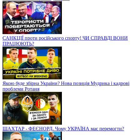
САНКЦІЇ проти російського спорту! ЧИ СПРАВДІ ВОНИ
ПРАЦЮЮТЬ?
Якою буде збірна України? Нова позиція Мудрика і кадрові
проблеми Ротаня
ШАХТАР - ФЕЄНОРД. Чому УКРАЇНА має перемогти?