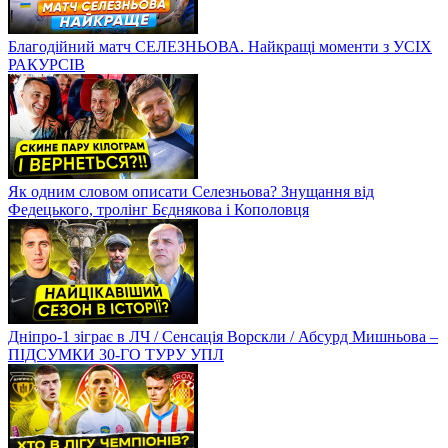
Благодійний матч СЕЛЕЗНЬОВА. Найкращі моменти з УСІХ
РАКУРСІВ
Як одним словом описати Селезньова? Знущання від
Федецького, тролінг Бєднякова і Кополовця
Дніпро-1 зіграє в ЛЧ / Сенсація Ворскли / Абсурд Мишньова –
ПІДСУМКИ 30-ГО ТУРУ УПЛ