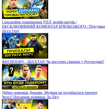
Сенсаційне повернення УПЛ, розбір матчів /
ЕКСКЛЮЗИВНИЙ КОМЕНТАР БУЯЛЬСЬКОГО / Підсумки
16-го туру
ФЕЄНООРД – ШАХТАР. Чи вистоять гірники у Роттердамі?
Дебют новачків Динамо, Мудрик не подобається тренеру
Челсі? Циганков розриває Ла Лігу