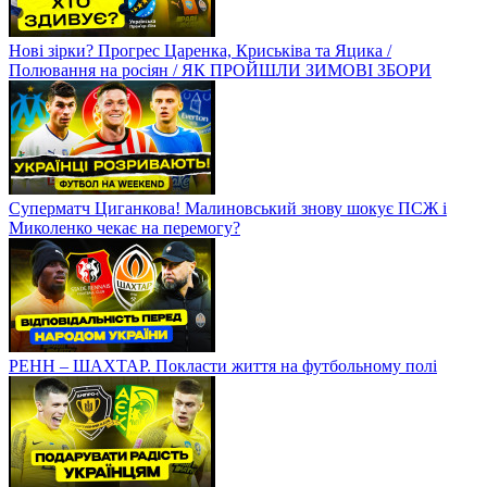
Нові зірки? Прогрес Царенка, Криськіва та Яцика /
Полювання на росіян / ЯК ПРОЙШЛИ ЗИМОВІ ЗБОРИ
Суперматч Циганкова! Малиновський знову шокує ПСЖ і
Миколенко чекає на перемогу?
РЕНН – ШАХТАР. Покласти життя на футбольному полі