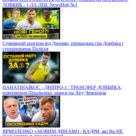
ДОВБИК - у ЛА ЛІЗІ. NewsHub №1
Сумнівний розгром від Динамо, прощальна гра Довбика і
суперновачок Полісся
ПАНАТІНАЇКОС - ДНІПРО-1 / ТРАНСФЕР ДОВБИКА,
повернення Піхальонка, шанси на Лігу Чемпіонів
ЯРМОЛЕНКО з НОВИМ ДИНАМО / КАДРИ, які Ви НЕ