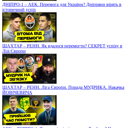
ДНІПРО-1 – АЕК. Перемога для України? Дніпряни вірять в
історичний успіх
ШАХТАР – РЕНН. Як вдалося перемогти? СЕКРЕТ успіху в
Лізі Європи
ШАХТАР – РЕНН. Ліга Європи. Порада МУДРИКА. Накачка
ЙОВІЧЕВИЧА