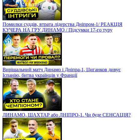
Помилки суддів, втрата лідерства Дніпром-1/ РЕАКЦІЯ
КУЧЕРА НА ГРУ ДИНАМО / Підсумки 17-го туру
Вирішальний матч Динамо і Дніпра-1, Циганков дивує
Іспанію, битва українців у Франції
ДИНАМО, ШАХТАР або ДНІПРО-1. Чи буде СЕНСАЦІЯ?