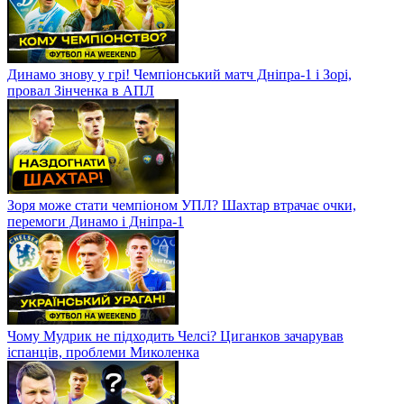
Динамо знову у грі! Чемпіонський матч Дніпра-1 і Зорі,
провал Зінченка в АПЛ
Зоря може стати чемпіоном УПЛ? Шахтар втрачає очки,
перемоги Динамо і Дніпра-1
Чому Мудрик не підходить Челсі? Циганков зачарував
іспанців, проблеми Миколенка