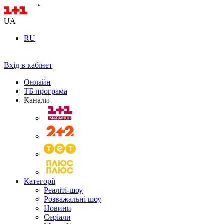
UA
RU
Вхід в кабінет
Онлайн
ТБ програма
Канали
Категорії
Реаліті-шоу
Розважальні шоу
Новини
Серіали