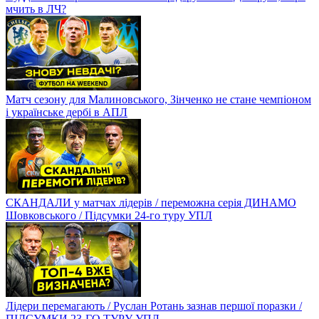
мчить в ЛЧ?
Матч сезону для Малиновського, Зінченко не стане чемпіоном
і українське дербі в АПЛ
СКАНДАЛИ у матчах лідерів / переможна серія ДИНАМО
Шовковського / Підсумки 24-го туру УПЛ
Лідери перемагають / Руслан Ротань зазнав першої поразки /
ПІДСУМКИ 23-ГО ТУРУ УПЛ