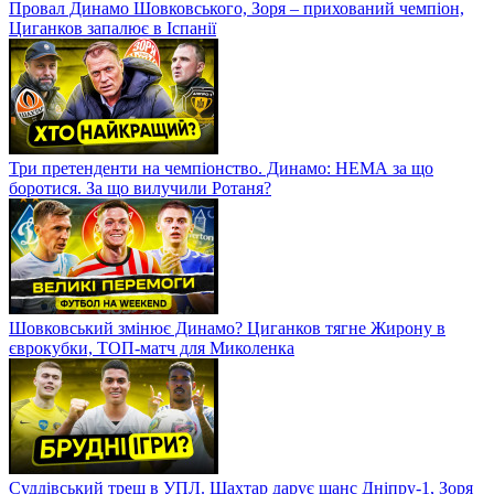
Провал Динамо Шовковського, Зоря – прихований чемпіон,
Циганков запалює в Іспанії
Три претенденти на чемпіонство. Динамо: НЕМА за що
боротися. За що вилучили Ротаня?
Шовковський змінює Динамо? Циганков тягне Жирону в
єврокубки, ТОП-матч для Миколенка
Суддівський треш в УПЛ. Шахтар дарує шанс Дніпру-1, Зоря