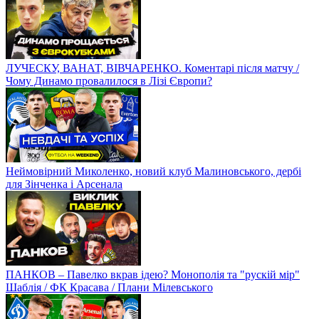
ЛУЧЕСКУ, ВАНАТ, ВІВЧАРЕНКО. Коментарі після матчу /
Чому Динамо провалилося в Лізі Європи?
Неймовірний Миколенко, новий клуб Малиновського, дербі
для Зінченка і Арсенала
ПАНКОВ – Павелко вкрав ідею? Монополія та "рускій мір"
Шаблія / ФК Красава / Плани Мілевського