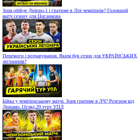
Зоря обійде Дніпро-1 і гратиме в Лізі чемпіонів? Головний
матч сезону для Циганкова
Перемоги і розчарування. Яким був сезон для УКРАЇНСЬКИХ
легіонерів?
Бійка у чемпіонському матчі. Зоря гратиме в ЛЧ? Розгром від
Динамо. Огляд 29 туру УПЛ