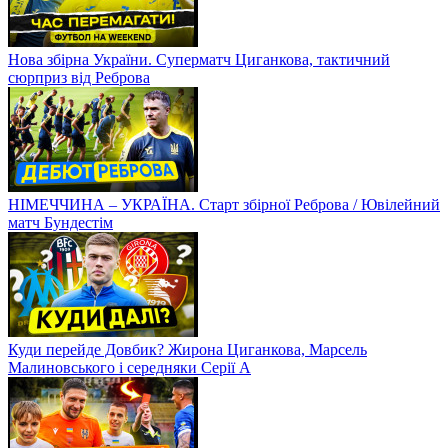
Нова збірна України. Суперматч Циганкова, тактичний
сюрприз від Реброва
НІМЕЧЧИНА – УКРАЇНА. Старт збірної Реброва / Ювілейний
матч Бундестім
Куди перейде Довбик? Жирона Циганкова, Марсель
Малиновського і середняки Серії А