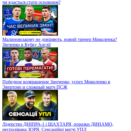
чи вдасться стати основним?
Малиновському не довіряють, новий тренер Миколенка?
Зінченко в Кубку Англії
Победное возвращение Зинченко, успех Миколенко в
Эвертоне и сложный матч ПСЖ
Лідерство ДНІПРА-1 і ШАХТАРЯ, поразки ДИНАМО,
несподівана ЗОРЯ. Сенсаційні матчі УПЛ