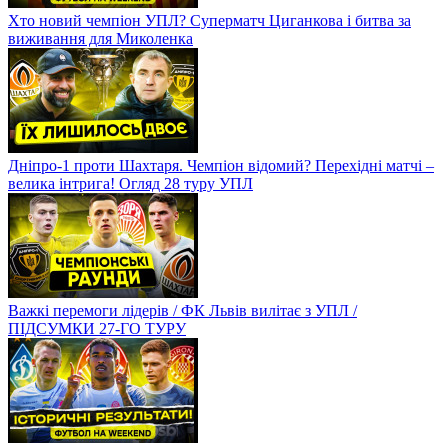
Хто новий чемпіон УПЛ? Суперматч Циганкова і битва за
виживання для Миколенка
Дніпро-1 проти Шахтаря. Чемпіон відомий? Перехідні матчі –
велика інтрига! Огляд 28 туру УПЛ
Важкі перемоги лідерів / ФК Львів вилітає з УПЛ /
ПІДСУМКИ 27-ГО ТУРУ