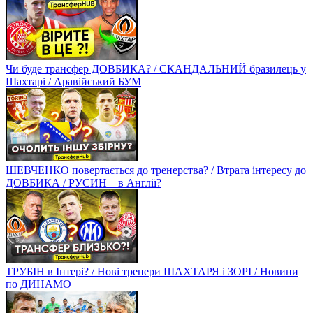
Чи буде трансфер ДОВБИКА? / СКАНДАЛЬНИЙ бразилець у
Шахтарі / Аравійський БУМ
ШЕВЧЕНКО повертається до тренерства? / Втрата інтересу до
ДОВБИКА / РУСИН – в Англії?
ТРУБІН в Інтері? / Нові тренери ШАХТАРЯ і ЗОРІ / Новини
по ДИНАМО