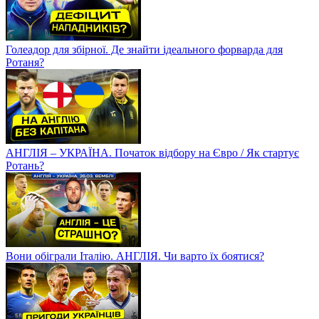
Голеадор для збірної. Де знайти ідеального форварда для
Ротаня?
АНГЛІЯ – УКРАЇНА. Початок відбору на Євро / Як стартує
Ротань?
Вони обіграли Італію. АНГЛІЯ. Чи варто їх боятися?