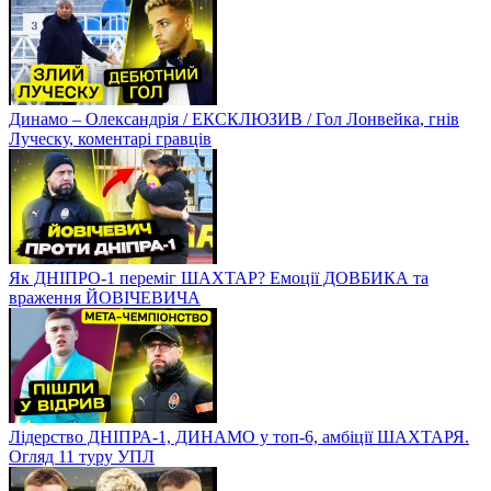
Динамо – Олександрія / ЕКСКЛЮЗИВ / Гол Лонвейка, гнів
Луческу, коментарі гравців
Як ДНІПРО-1 переміг ШАХТАР? Емоції ДОВБИКА та
враження ЙОВІЧЕВИЧА
Лідерство ДНІПРА-1, ДИНАМО у топ-6, амбіції ШАХТАРЯ.
Огляд 11 туру УПЛ