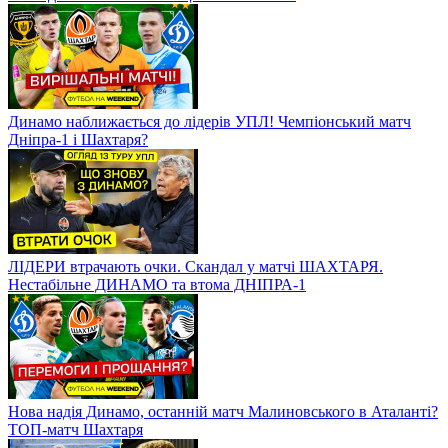
Динамо наближається до лідерів УПЛ! Чемпіонський матч
Дніпра-1 і Шахтаря?
ЛІДЕРИ втрачають очки. Скандал у матчі ШАХТАРЯ.
Нестабільне ДИНАМО та втома ДНІПРА-1
Нова надія Динамо, останній матч Малиновського в Аталанті?
ТОП-матч Шахтаря