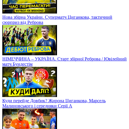
Нова збірна України. Суперматч Циганкова, тактичний
сюрприз від Реброва
НІМЕЧЧИНА – УКРАЇНА. Старт збірної Реброва / Ювілейний
матч Бундестім
Куди перейде Довбик? Жирона Циганкова, Марсель
Малиновського і середняки Серії А