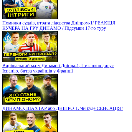
Помилки суддів, втрата лідерства Дніпром-1/ РЕАКЦІЯ
КУЧЕРА НА ГРУ ДИНАМО / Підсумки 17-го туру
Вирішальний матч Динамо і Дніпра-1, Циганков дивує
Іспанію, битва українців у Франції
ДИНАМО, ШАХТАР або ДНІПРО-1. Чи буде СЕНСАЦІЯ?