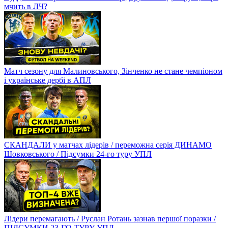
мчить в ЛЧ?
Матч сезону для Малиновського, Зінченко не стане чемпіоном
і українське дербі в АПЛ
СКАНДАЛИ у матчах лідерів / переможна серія ДИНАМО
Шовковського / Підсумки 24-го туру УПЛ
Лідери перемагають / Руслан Ротань зазнав першої поразки /
ПІДСУМКИ 23-ГО ТУРУ УПЛ