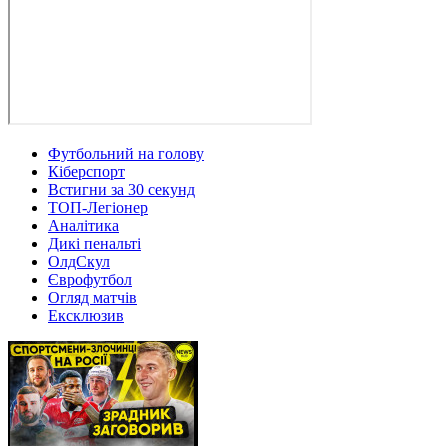
Футбольний на голову
Кіберспорт
Встигни за 30 секунд
ТОП-Легіонер
Аналітика
Дикі пенальті
ОлдСкул
Єврофутбол
Огляд матчів
Ексклюзив