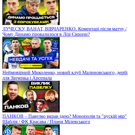
ЛУЧЕСКУ, ВАНАТ, ВІВЧАРЕНКО. Коментарі після матчу /
Чому Динамо провалилося в Лізі Європи?
Неймовірний Миколенко, новий клуб Малиновського, дербі
для Зінченка і Арсенала
ПАНКОВ – Павелко вкрав ідею? Монополія та "рускій мір"
Шаблія / ФК Красава / Плани Мілевського