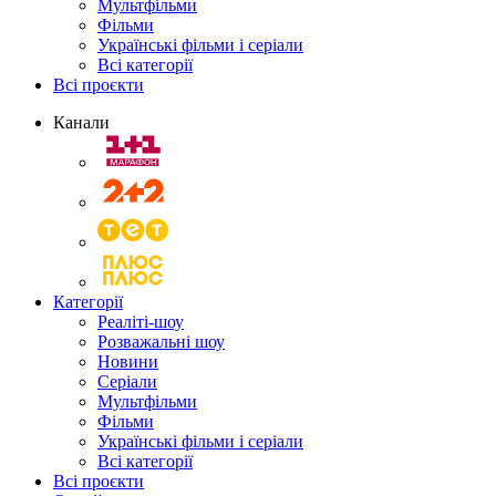
Мультфільми
Фільми
Українські фільми і серіали
Всі категорії
Всі проєкти
Канали
Категорії
Реаліті-шоу
Розважальні шоу
Новини
Серіали
Мультфільми
Фільми
Українські фільми і серіали
Всі категорії
Всі проєкти