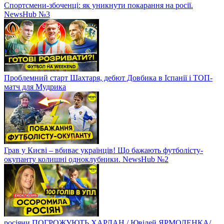
Спортсмени-збоченці: як уникнути покарання на росії.
NewsHub №3
Проблемний старт Шахтаря, дебют Довбика в Іспанії і ТОП-
матч для Мудрика
Грав у Києві – вбиває українців! Що бажають футболісту-
окупанту колишні одноклубники. NewsHub №2
росіяни ПОГРОЖУЮТЬ ХАРЛАН / Ювілей ЯРМОЛЕНКА/