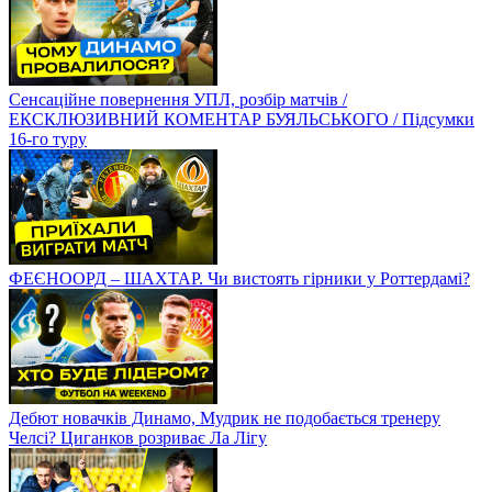
Сенсаційне повернення УПЛ, розбір матчів /
ЕКСКЛЮЗИВНИЙ КОМЕНТАР БУЯЛЬСЬКОГО / Підсумки
16-го туру
ФЕЄНООРД – ШАХТАР. Чи вистоять гірники у Роттердамі?
Дебют новачків Динамо, Мудрик не подобається тренеру
Челсі? Циганков розриває Ла Лігу