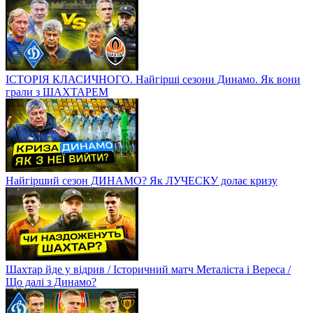
ІСТОРІЯ КЛАСИЧНОГО. Найгірші сезони Динамо. Як вони
грали з ШАХТАРЕМ
Найгірший сезон ДИНАМО? Як ЛУЧЕСКУ долає кризу
Шахтар йде у відрив / Історичний матч Металіста і Вереса /
Що далі з Динамо?