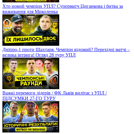
Хто новий чемпіон УПЛ? Суперматч Циганкова і битва за
виживання для Миколенка
Дніпро-1 проти Шахтаря. Чемпіон відомий? Перехідні матчі –
велика інтрига! Огляд 28 туру УПЛ
Важкі перемоги лідерів / ФК Львів вилітає з УПЛ /
ПІДСУМКИ 27-ГО ТУРУ