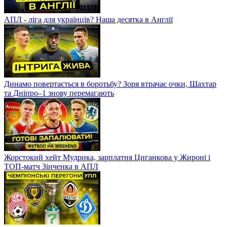
АПЛ - ліга для українців? Наша десятка в Англії
Динамо повертається в боротьбу? Зоря втрачає очки, Шахтар
та Дніпро–1 знову перемагають
Жорстокий хейт Мудрика, зарплатня Циганкова у Жироні і
ТОП-матч Зінченка в АПЛ