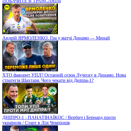
ПОБАЧИТЕ В ТРАНСЛЯЦІЇ
Андрій ЯРМОЛЕНКО. Гра у матчі Динамо — Минай
ХТО фаворит УПЛ? Останній сезон Луческу в Динамо. Нова
стратегія Шахтаря. Чого чекати від Дніпра-1?
ДНІПРО-1 - ПАНАТІНАЇКОС / Вербич і Бернард проти
українців / Старт в Лізі Чемпіонів