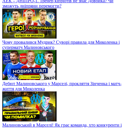
АЕК – ДНІПРО-1. Тренер кіпріотів не знає Довбика? Чи
зможуть дніпряни перемогти?
Чому провалився Мудрик? Суворі правила для Миколенка і
суперматч Малиновського
Дебют Малиновського у Марселі, прокляття Зінченка і матч-
життя для Миколенка
Малиновський в Марселі! Як грає команда, хто конкуренти і