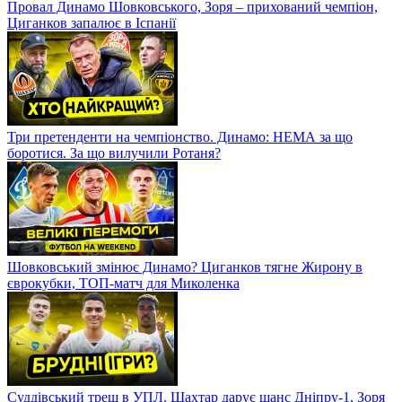
Провал Динамо Шовковського, Зоря – прихований чемпіон,
Циганков запалює в Іспанії
Три претенденти на чемпіонство. Динамо: НЕМА за що
боротися. За що вилучили Ротаня?
Шовковський змінює Динамо? Циганков тягне Жирону в
єврокубки, ТОП-матч для Миколенка
Суддівський треш в УПЛ. Шахтар дарує шанс Дніпру-1, Зоря