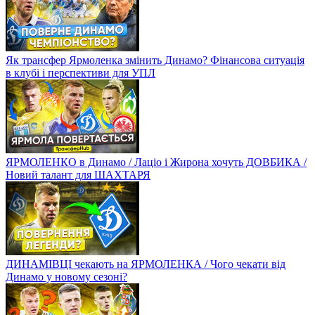
Як трансфер Ярмоленка змінить Динамо? Фінансова ситуація
в клубі і перспективи для УПЛ
ЯРМОЛЕНКО в Динамо / Лаціо і Жирона хочуть ДОВБИКА /
Новий талант для ШАХТАРЯ
ДИНАМІВЦІ чекають на ЯРМОЛЕНКА / Чого чекати від
Динамо у новому сезоні?