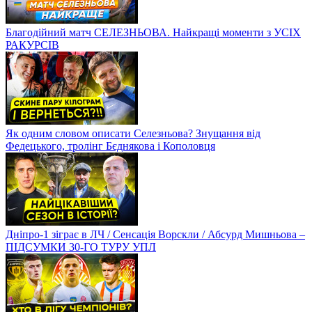
Благодійний матч СЕЛЕЗНЬОВА. Найкращі моменти з УСІХ
РАКУРСІВ
Як одним словом описати Селезньова? Знущання від
Федецького, тролінг Бєднякова і Кополовця
Дніпро-1 зіграє в ЛЧ / Сенсація Ворскли / Абсурд Мишньова –
ПІДСУМКИ 30-ГО ТУРУ УПЛ