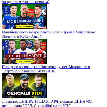
чи вдасться стати основним?
Малиновському не довіряють, новий тренер Миколенка?
Зінченко в Кубку Англії
Победное возвращение Зинченко, успех Миколенко в
Эвертоне и сложный матч ПСЖ
Лідерство ДНІПРА-1 і ШАХТАРЯ, поразки ДИНАМО,
несподівана ЗОРЯ. Сенсаційні матчі УПЛ