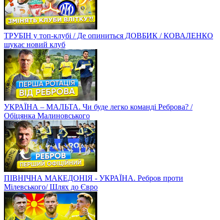
ТРУБІН у топ-клубі / Де опиниться ДОВБИК / КОВАЛЕНКО
шукає новий клуб
УКРАЇНА – МАЛЬТА. Чи буде легко команді Реброва? /
Обіцянка Малиновського
ПІВНІЧНА МАКЕДОНІЯ - УКРАЇНА. Ребров проти
Мілевського/ Шлях до Євро