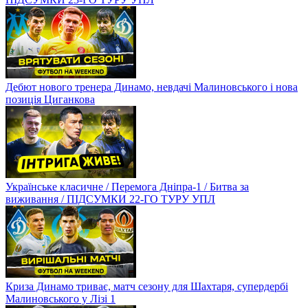
Дебют нового тренера Динамо, невдачі Малиновського і нова
позиція Циганкова
Українське класичне / Перемога Дніпра-1 / Битва за
виживання / ПІДСУМКИ 22-ГО ТУРУ УПЛ
Криза Динамо триває, матч сезону для Шахтаря, супердербі
Малиновського у Лізі 1