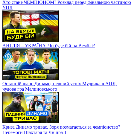
Хто стане ЧЕМПІОНОМ? Розклад перед фінальною частиною
УПЛ
АНГЛІЯ – УКРАЇНА. Чи буде бій на Вемблі?
Останній шанс Динамо, перший успіх Мудрика в АПЛ,
чудова гра Малиновського
Криза Динамо триває, Зоря позмагається за чемпіонство?
Перемоги Шахтаря та Дніпра-1