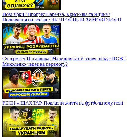
Нові зірки? Прогрес Царенка, Криськіва та Яцика /
Полювання на росіян / ЯК ПРОЙШЛИ ЗИМОВІ ЗБОРИ
Суперматч Циганкова! Малиновський знову шокує ПСЖ і
Миколенко чекає на перемогу?
РЕНН – ШАХТАР. Покласти життя на футбольному полі