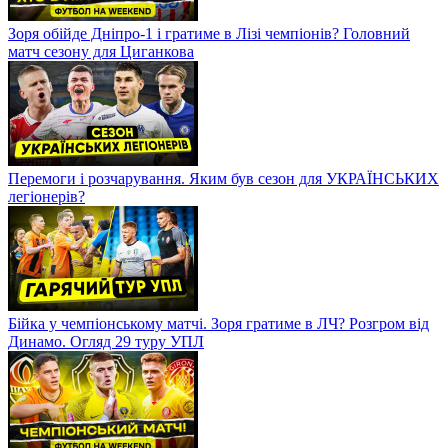
Зоря обійде Дніпро-1 і гратиме в Лізі чемпіонів? Головний
матч сезону для Циганкова
Перемоги і розчарування. Яким був сезон для УКРАЇНСЬКИХ
легіонерів?
Бійка у чемпіонському матчі. Зоря гратиме в ЛЧ? Розгром від
Динамо. Огляд 29 туру УПЛ