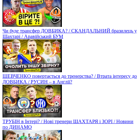
Чи буде трансфер ДОВБИКА? / СКАНДАЛЬНИЙ бразилець у
Шахтарі / Аравійський БУМ
ШЕВЧЕНКО повертається до тренерства? / Втрата інтересу до
ДОВБИКА / РУСИН – в Англії?
ТРУБІН в Інтері? / Нові тренери ШАХТАРЯ і ЗОРІ / Новини
по ДИНАМО