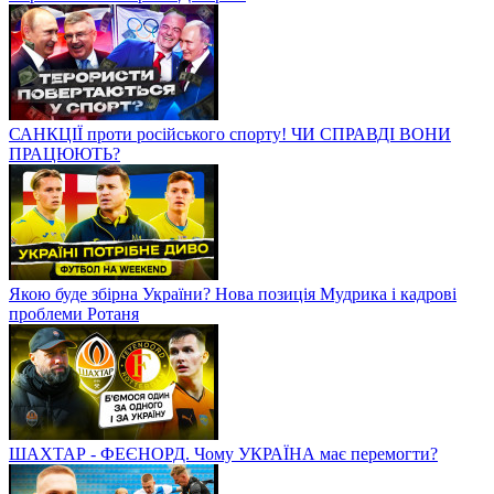
САНКЦІЇ проти російського спорту! ЧИ СПРАВДІ ВОНИ
ПРАЦЮЮТЬ?
Якою буде збірна України? Нова позиція Мудрика і кадрові
проблеми Ротаня
ШАХТАР - ФЕЄНОРД. Чому УКРАЇНА має перемогти?