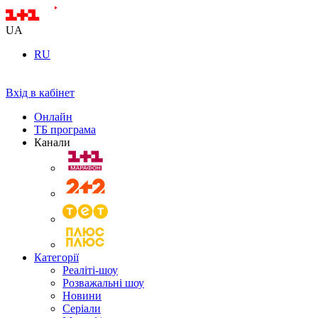
UA
RU
Вхід в кабінет
Онлайн
ТБ програма
Канали
Категорії
Реаліті-шоу
Розважальні шоу
Новини
Серіали