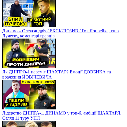
Динамо – Олександрія / ЕКСКЛЮЗИВ / Гол Лонвейка, гнів
Луческу, коментарі гравців
Як ДНІПРО-1 переміг ШАХТАР? Емоції ДОВБИКА та
враження ЙОВІЧЕВИЧА
Лідерство ДНІПРА-1, ДИНАМО у топ-6, амбіції ШАХТАРЯ.
Огляд 11 туру УПЛ