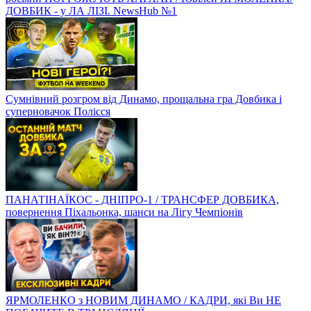
ДОВБИК - у ЛА ЛІЗІ. NewsHub №1
Сумнівний розгром від Динамо, прощальна гра Довбика і
суперновачок Полісся
ПАНАТІНАЇКОС - ДНІПРО-1 / ТРАНСФЕР ДОВБИКА,
повернення Піхальонка, шанси на Лігу Чемпіонів
ЯРМОЛЕНКО з НОВИМ ДИНАМО / КАДРИ, які Ви НЕ