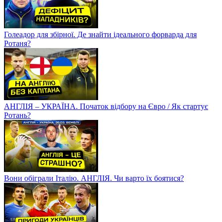
Голеадор для збірної. Де знайти ідеального форварда для
Ротаня?
АНГЛІЯ – УКРАЇНА. Початок відбору на Євро / Як стартує
Ротань?
Вони обіграли Італію. АНГЛІЯ. Чи варто їх боятися?