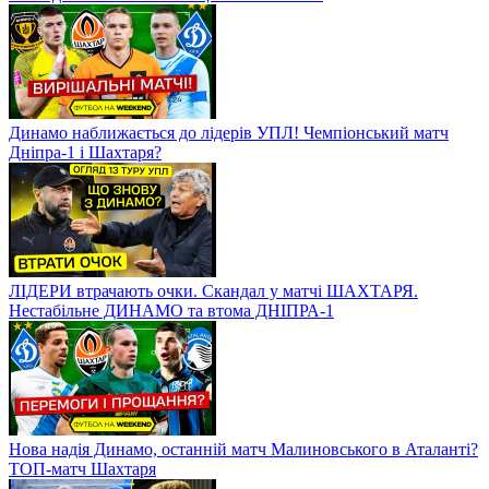
Динамо наближається до лідерів УПЛ! Чемпіонський матч
Дніпра-1 і Шахтаря?
ЛІДЕРИ втрачають очки. Скандал у матчі ШАХТАРЯ.
Нестабільне ДИНАМО та втома ДНІПРА-1
Нова надія Динамо, останній матч Малиновського в Аталанті?
ТОП-матч Шахтаря