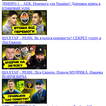
ДНІПРО-1 – АЕК. Перемога для України? Дніпряни вірять в
історичний успіх
ШАХТАР – РЕНН. Як вдалося перемогти? СЕКРЕТ успіху в
Лізі Європи
ШАХТАР – РЕНН. Ліга Європи. Порада МУДРИКА. Накачка
ЙОВІЧЕВИЧА