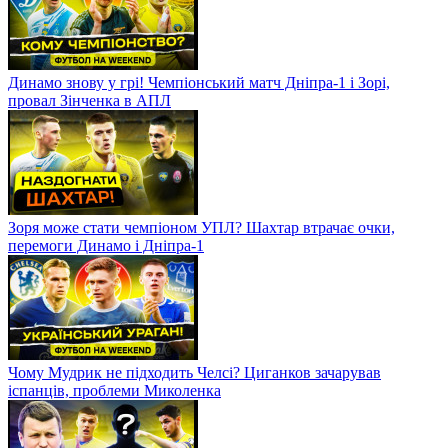
Динамо знову у грі! Чемпіонський матч Дніпра-1 і Зорі,
провал Зінченка в АПЛ
Зоря може стати чемпіоном УПЛ? Шахтар втрачає очки,
перемоги Динамо і Дніпра-1
Чому Мудрик не підходить Челсі? Циганков зачарував
іспанців, проблеми Миколенка