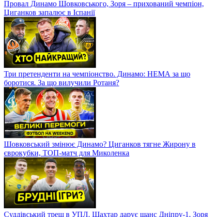
Провал Динамо Шовковського, Зоря – прихований чемпіон,
Циганков запалює в Іспанії
Три претенденти на чемпіонство. Динамо: НЕМА за що
боротися. За що вилучили Ротаня?
Шовковський змінює Динамо? Циганков тягне Жирону в
єврокубки, ТОП-матч для Миколенка
Суддівський треш в УПЛ. Шахтар дарує шанс Дніпру-1, Зоря