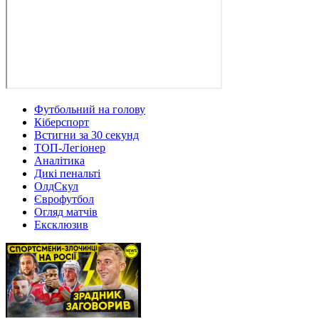
Футбольний на голову
Кіберспорт
Встигни за 30 секунд
ТОП-Легіонер
Аналітика
Дикі пенальті
ОлдСкул
Єврофутбол
Огляд матчів
Ексклюзив