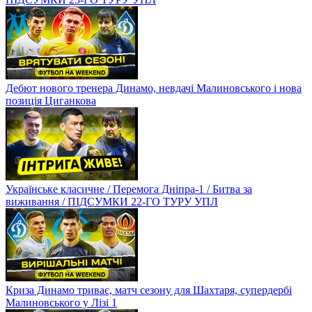
Дебют нового тренера Динамо, невдачі Малиновського і нова
позиція Циганкова
Українське класичне / Перемога Дніпра-1 / Битва за
виживання / ПІДСУМКИ 22-ГО ТУРУ УПЛ
Криза Динамо триває, матч сезону для Шахтаря, супердербі
Малиновського у Лізі 1