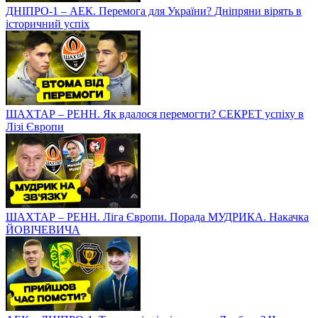
ДНІПРО-1 – АЕК. Перемога для України? Дніпряни вірять в
історичний успіх
ШАХТАР – РЕНН. Як вдалося перемогти? СЕКРЕТ успіху в
Лізі Європи
ШАХТАР – РЕНН. Ліга Європи. Порада МУДРИКА. Накачка
ЙОВІЧЕВИЧА