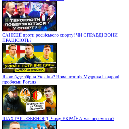
САНКЦІЇ проти російського спорту! ЧИ СПРАВДІ ВОНИ
ПРАЦЮЮТЬ?
Якою буде збірна України? Нова позиція Мудрика і кадрові
проблеми Ротаня
ШАХТАР - ФЕЄНОРД. Чому УКРАЇНА має перемогти?