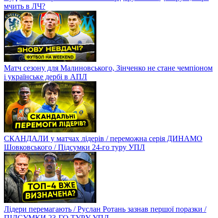
мчить в ЛЧ?
Матч сезону для Малиновського, Зінченко не стане чемпіоном
і українське дербі в АПЛ
СКАНДАЛИ у матчах лідерів / переможна серія ДИНАМО
Шовковського / Підсумки 24-го туру УПЛ
Лідери перемагають / Руслан Ротань зазнав першої поразки /
ПІДСУМКИ 23-ГО ТУРУ УПЛ