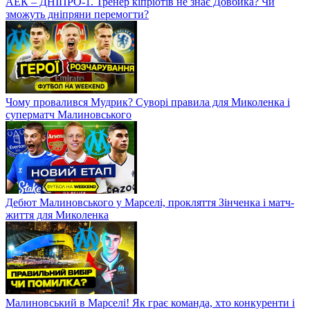
АЕК – ДНІПРО-1. Тренер кіпріотів не знає Довбика? Чи
зможуть дніпряни перемогти?
Чому провалився Мудрик? Суворі правила для Миколенка і
суперматч Малиновського
Дебют Малиновського у Марселі, прокляття Зінченка і матч-
життя для Миколенка
Малиновський в Марселі! Як грає команда, хто конкуренти і