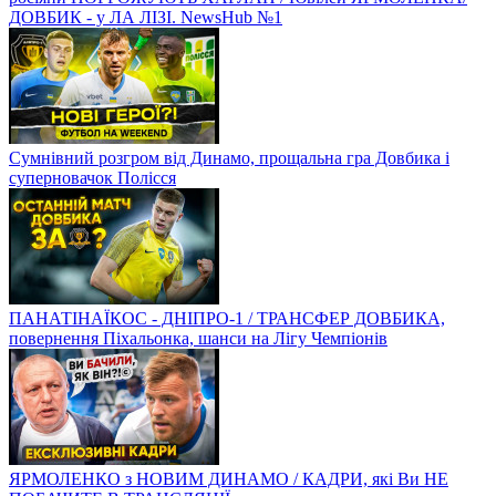
ДОВБИК - у ЛА ЛІЗІ. NewsHub №1
Сумнівний розгром від Динамо, прощальна гра Довбика і
суперновачок Полісся
ПАНАТІНАЇКОС - ДНІПРО-1 / ТРАНСФЕР ДОВБИКА,
повернення Піхальонка, шанси на Лігу Чемпіонів
ЯРМОЛЕНКО з НОВИМ ДИНАМО / КАДРИ, які Ви НЕ