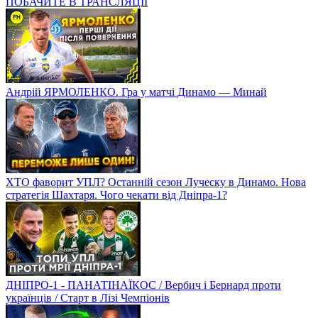
ПОБАЧИТЕ В ТРАНСЛЯЦІЇ
Андрій ЯРМОЛЕНКО. Гра у матчі Динамо — Минай
ХТО фаворит УПЛ? Останній сезон Луческу в Динамо. Нова
стратегія Шахтаря. Чого чекати від Дніпра-1?
ДНІПРО-1 - ПАНАТІНАЇКОС / Вербич і Бернард проти
українців / Старт в Лізі Чемпіонів