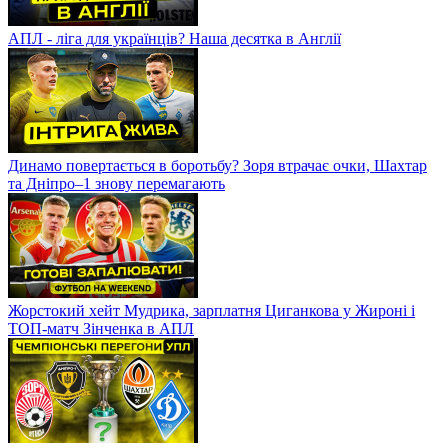
АПЛ - ліга для українців? Наша десятка в Англії
Динамо повертається в боротьбу? Зоря втрачає очки, Шахтар
та Дніпро–1 знову перемагають
Жорстокий хейт Мудрика, зарплатня Циганкова у Жироні і
ТОП-матч Зінченка в АПЛ