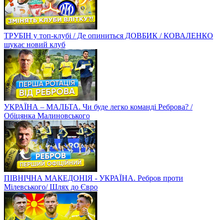
ТРУБІН у топ-клубі / Де опиниться ДОВБИК / КОВАЛЕНКО
шукає новий клуб
УКРАЇНА – МАЛЬТА. Чи буде легко команді Реброва? /
Обіцянка Малиновського
ПІВНІЧНА МАКЕДОНІЯ - УКРАЇНА. Ребров проти
Мілевського/ Шлях до Євро