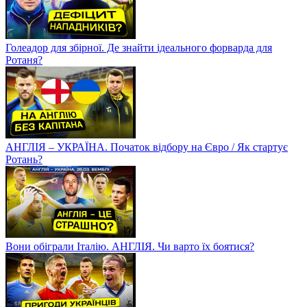
Голеадор для збірної. Де знайти ідеального форварда для
Ротаня?
АНГЛІЯ – УКРАЇНА. Початок відбору на Євро / Як стартує
Ротань?
Вони обіграли Італію. АНГЛІЯ. Чи варто їх боятися?