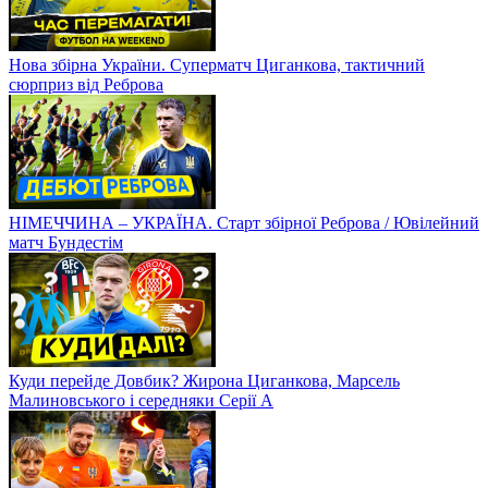
Нова збірна України. Суперматч Циганкова, тактичний
сюрприз від Реброва
НІМЕЧЧИНА – УКРАЇНА. Старт збірної Реброва / Ювілейний
матч Бундестім
Куди перейде Довбик? Жирона Циганкова, Марсель
Малиновського і середняки Серії А