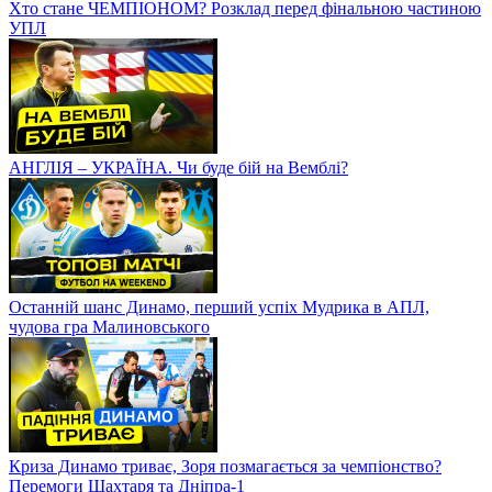
Хто стане ЧЕМПІОНОМ? Розклад перед фінальною частиною
УПЛ
АНГЛІЯ – УКРАЇНА. Чи буде бій на Вемблі?
Останній шанс Динамо, перший успіх Мудрика в АПЛ,
чудова гра Малиновського
Криза Динамо триває, Зоря позмагається за чемпіонство?
Перемоги Шахтаря та Дніпра-1