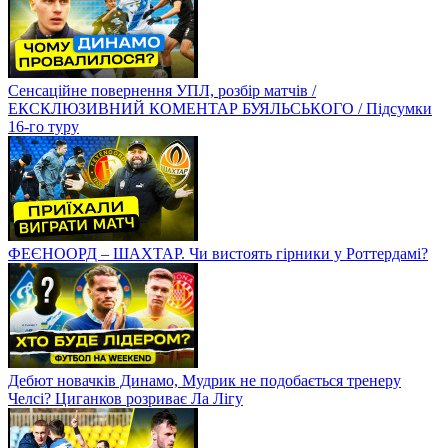
Сенсаційне повернення УПЛ, розбір матчів /
ЕКСКЛЮЗИВНИЙ КОМЕНТАР БУЯЛЬСЬКОГО / Підсумки
16-го туру
ФЕЄНООРД – ШАХТАР. Чи вистоять гірники у Роттердамі?
Дебют новачків Динамо, Мудрик не подобається тренеру
Челсі? Циганков розриває Ла Лігу