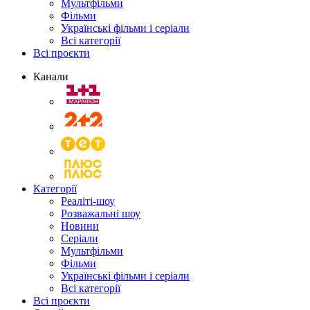
Мультфільми
Фільми
Українські фільми і серіали
Всі категорії
Всі проєкти
Канали
Категорії
Реаліті-шоу
Розважальні шоу
Новини
Серіали
Мультфільми
Фільми
Українські фільми і серіали
Всі категорії
Всі проєкти