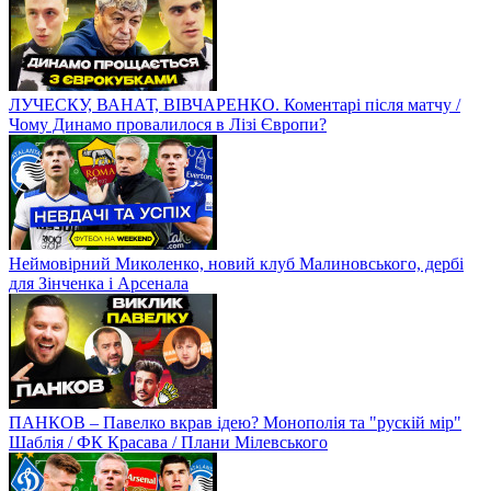
ЛУЧЕСКУ, ВАНАТ, ВІВЧАРЕНКО. Коментарі після матчу /
Чому Динамо провалилося в Лізі Європи?
Неймовірний Миколенко, новий клуб Малиновського, дербі
для Зінченка і Арсенала
ПАНКОВ – Павелко вкрав ідею? Монополія та "рускій мір"
Шаблія / ФК Красава / Плани Мілевського