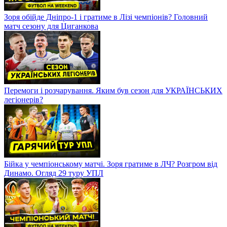
Зоря обійде Дніпро-1 і гратиме в Лізі чемпіонів? Головний
матч сезону для Циганкова
Перемоги і розчарування. Яким був сезон для УКРАЇНСЬКИХ
легіонерів?
Бійка у чемпіонському матчі. Зоря гратиме в ЛЧ? Розгром від
Динамо. Огляд 29 туру УПЛ