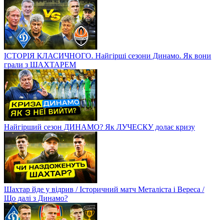
ІСТОРІЯ КЛАСИЧНОГО. Найгірші сезони Динамо. Як вони
грали з ШАХТАРЕМ
Найгірший сезон ДИНАМО? Як ЛУЧЕСКУ долає кризу
Шахтар йде у відрив / Історичний матч Металіста і Вереса /
Що далі з Динамо?