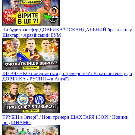
Чи буде трансфер ДОВБИКА? / СКАНДАЛЬНИЙ бразилець у
Шахтарі / Аравійський БУМ
ШЕВЧЕНКО повертається до тренерства? / Втрата інтересу до
ДОВБИКА / РУСИН – в Англії?
ТРУБІН в Інтері? / Нові тренери ШАХТАРЯ і ЗОРІ / Новини
по ДИНАМО