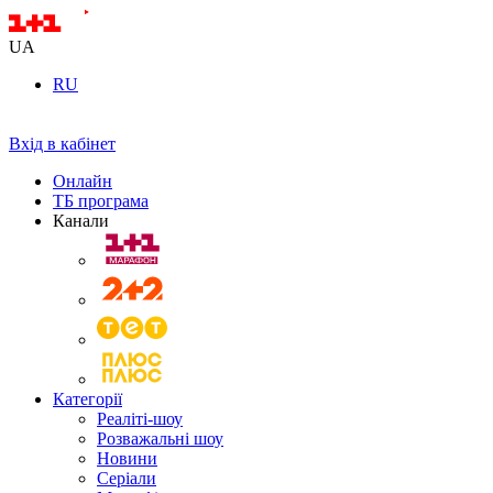
UA
RU
Вхід в кабінет
Онлайн
ТБ програма
Канали
Категорії
Реаліті-шоу
Розважальні шоу
Новини
Серіали