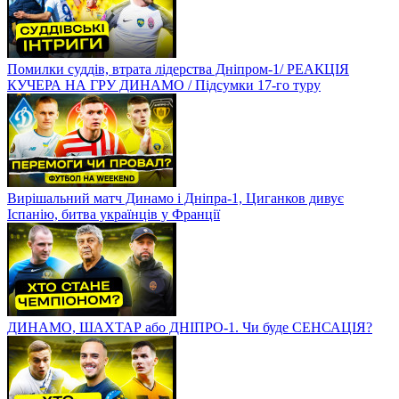
Помилки суддів, втрата лідерства Дніпром-1/ РЕАКЦІЯ
КУЧЕРА НА ГРУ ДИНАМО / Підсумки 17-го туру
Вирішальний матч Динамо і Дніпра-1, Циганков дивує
Іспанію, битва українців у Франції
ДИНАМО, ШАХТАР або ДНІПРО-1. Чи буде СЕНСАЦІЯ?