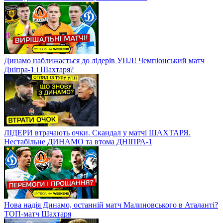
Динамо наближається до лідерів УПЛ! Чемпіонський матч
Дніпра-1 і Шахтаря?
ЛІДЕРИ втрачають очки. Скандал у матчі ШАХТАРЯ.
Нестабільне ДИНАМО та втома ДНІПРА-1
Нова надія Динамо, останній матч Малиновського в Аталанті?
ТОП-матч Шахтаря