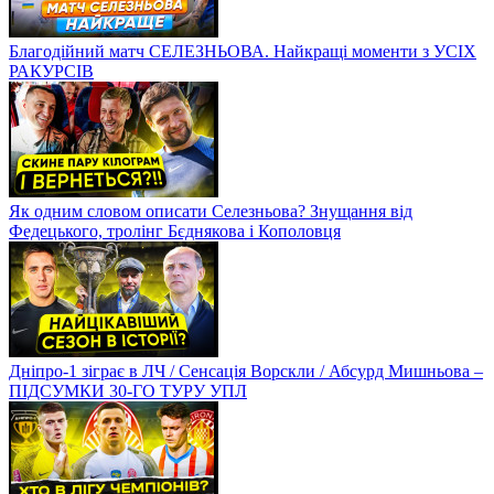
Благодійний матч СЕЛЕЗНЬОВА. Найкращі моменти з УСІХ
РАКУРСІВ
Як одним словом описати Селезньова? Знущання від
Федецького, тролінг Бєднякова і Кополовця
Дніпро-1 зіграє в ЛЧ / Сенсація Ворскли / Абсурд Мишньова –
ПІДСУМКИ 30-ГО ТУРУ УПЛ