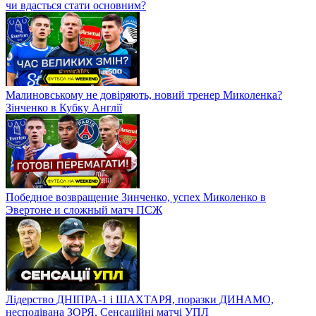
чи вдасться стати основним?
Малиновському не довіряють, новий тренер Миколенка?
Зінченко в Кубку Англії
Победное возвращение Зинченко, успех Миколенко в
Эвертоне и сложный матч ПСЖ
Лідерство ДНІПРА-1 і ШАХТАРЯ, поразки ДИНАМО,
несподівана ЗОРЯ. Сенсаційні матчі УПЛ