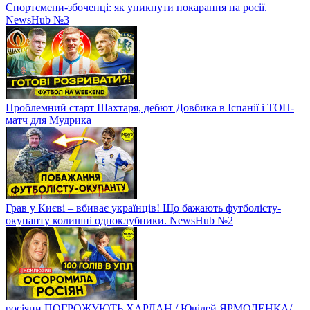
Спортсмени-збоченці: як уникнути покарання на росії.
NewsHub №3
Проблемний старт Шахтаря, дебют Довбика в Іспанії і ТОП-
матч для Мудрика
Грав у Києві – вбиває українців! Що бажають футболісту-
окупанту колишні одноклубники. NewsHub №2
росіяни ПОГРОЖУЮТЬ ХАРЛАН / Ювілей ЯРМОЛЕНКА/