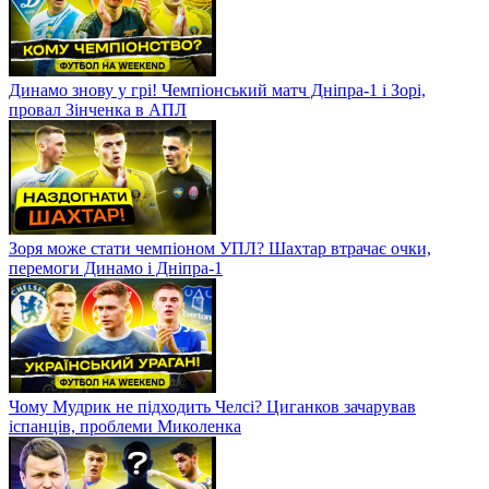
Динамо знову у грі! Чемпіонський матч Дніпра-1 і Зорі,
провал Зінченка в АПЛ
Зоря може стати чемпіоном УПЛ? Шахтар втрачає очки,
перемоги Динамо і Дніпра-1
Чому Мудрик не підходить Челсі? Циганков зачарував
іспанців, проблеми Миколенка