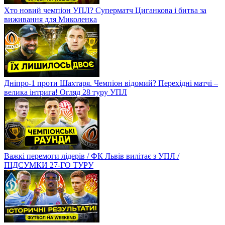
Хто новий чемпіон УПЛ? Суперматч Циганкова і битва за
виживання для Миколенка
Дніпро-1 проти Шахтаря. Чемпіон відомий? Перехідні матчі –
велика інтрига! Огляд 28 туру УПЛ
Важкі перемоги лідерів / ФК Львів вилітає з УПЛ /
ПІДСУМКИ 27-ГО ТУРУ