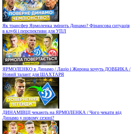
Як трансфер Ярмоленка змінить Динамо? Фінансова ситуація
в клубі і перспективи для УПЛ
ЯРМОЛЕНКО в Динамо / Лаціо і Жирона хочуть ДОВБИКА /
Новий талант для ШАХТАРЯ
ДИНАМІВЦІ чекають на ЯРМОЛЕНКА / Чого чекати від
Динамо у новому сезоні?