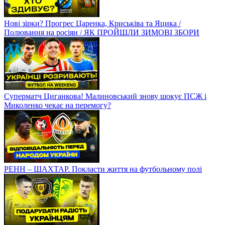
Нові зірки? Прогрес Царенка, Криськіва та Яцика /
Полювання на росіян / ЯК ПРОЙШЛИ ЗИМОВІ ЗБОРИ
Суперматч Циганкова! Малиновський знову шокує ПСЖ і
Миколенко чекає на перемогу?
РЕНН – ШАХТАР. Покласти життя на футбольному полі