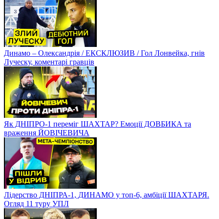
Динамо – Олександрія / ЕКСКЛЮЗИВ / Гол Лонвейка, гнів
Луческу, коментарі гравців
Як ДНІПРО-1 переміг ШАХТАР? Емоції ДОВБИКА та
враження ЙОВІЧЕВИЧА
Лідерство ДНІПРА-1, ДИНАМО у топ-6, амбіції ШАХТАРЯ.
Огляд 11 туру УПЛ