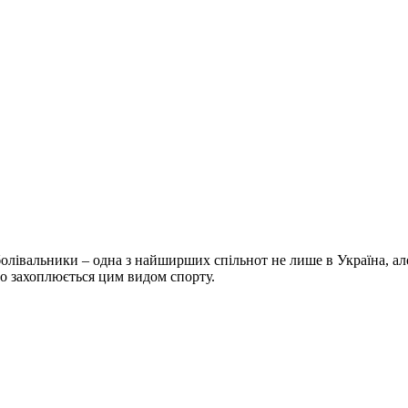
болівальники – одна з найширших спільнот не лише в Україна, але 
хто захоплюється цим видом спорту.