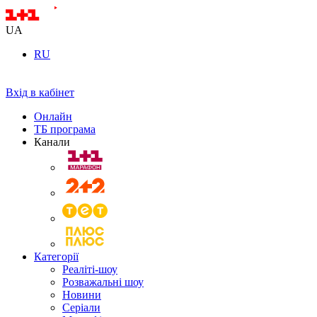
UA
RU
Вхід в кабінет
Онлайн
ТБ програма
Канали
Категорії
Реаліті-шоу
Розважальні шоу
Новини
Серіали