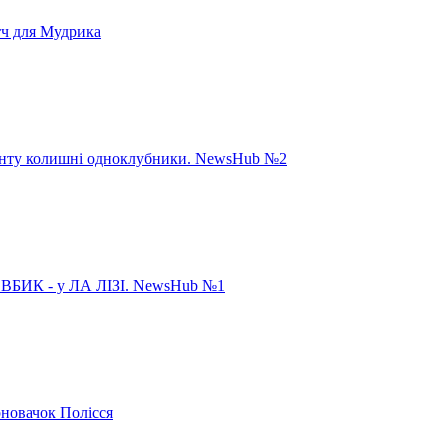
тч для Мудрика
панту колишні одноклубники. NewsHub №2
ИК - у ЛА ЛІЗІ. NewsHub №1
рновачок Полісся