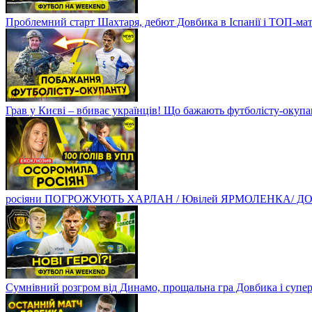
Проблемний старт Шахтаря, дебют Довбика в Іспанії і ТОП-ма
Грав у Києві – вбиває українців! Що бажають футболісту-оку
росіяни ПОГРОЖУЮТЬ ХАРЛАН / Ювілей ЯРМОЛЕНКА/ ДОВБ
Сумнівний розгром від Динамо, прощальна гра Довбика і супе