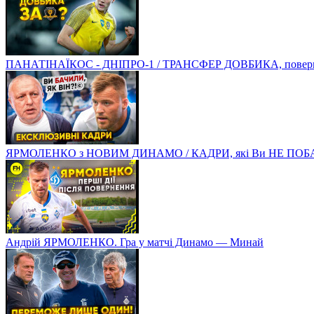
ПАНАТІНАЇКОС - ДНІПРО-1 / ТРАНСФЕР ДОВБИКА, поверненн
ЯРМОЛЕНКО з НОВИМ ДИНАМО / КАДРИ, які Ви НЕ ПОБ
Андрій ЯРМОЛЕНКО. Гра у матчі Динамо — Минай