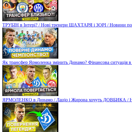
ТРУБІН в Інтері? / Нові тренери ШАХТАРЯ і ЗОРІ / Новини
Як трансфер Ярмоленка змінить Динамо? Фінансова ситуація в
ЯРМОЛЕНКО в Динамо / Лаціо і Жирона хочуть ДОВБИКА / 