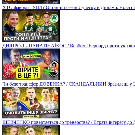
ХТО фаворит УПЛ? Останній сезон Луческу в Динамо. Нова стр
ДНІПРО-1 - ПАНАТІНАЇКОС / Вербич і Бернард проти українців
Чи буде трансфер ДОВБИКА? / СКАНДАЛЬНИЙ бразилець у Ш
ШЕВЧЕНКО повертається до тренерства? / Втрата інтересу д