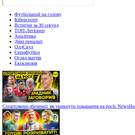
Футбольний на голову
Кіберспорт
Встигни за 30 секунд
ТОП-Легіонер
Аналітика
Дикі пенальті
ОлдСкул
Єврофутбол
Огляд матчів
Ексклюзив
Спортсмени-збоченці: як уникнути покарання на росії. NewsH