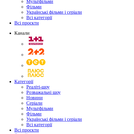
Мультфільми
Фільми
Українські фільми і серіали
Всі категорії
Всі проєкти
Канали
Категорії
Реаліті-шоу
Розважальні шоу
Новини
Серіали
Мультфільми
Фільми
Українські фільми і серіали
Всі категорії
Всі проєкти