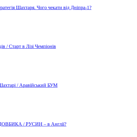
атегія Шахтаря. Чого чекати від Дніпра-1?
 / Старт в Лізі Чемпіонів
ахтарі / Аравійський БУМ
о ДОВБИКА / РУСИН – в Англії?