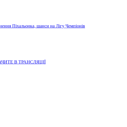
я Піхальонка, шанси на Лігу Чемпіонів
АЧИТЕ В ТРАНСЛЯЦІЇ