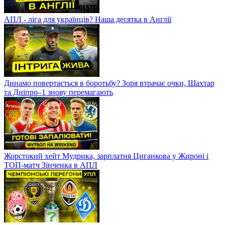
АПЛ - ліга для українців? Наша десятка в Англії
Динамо повертається в боротьбу? Зоря втрачає очки, Шахтар
та Дніпро–1 знову перемагають
Жорстокий хейт Мудрика, зарплатня Циганкова у Жироні і
ТОП-матч Зінченка в АПЛ