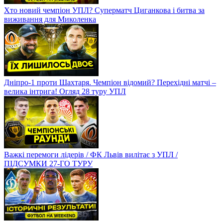
Хто новий чемпіон УПЛ? Суперматч Циганкова і битва за
виживання для Миколенка
Дніпро-1 проти Шахтаря. Чемпіон відомий? Перехідні матчі –
велика інтрига! Огляд 28 туру УПЛ
Важкі перемоги лідерів / ФК Львів вилітає з УПЛ /
ПІДСУМКИ 27-ГО ТУРУ