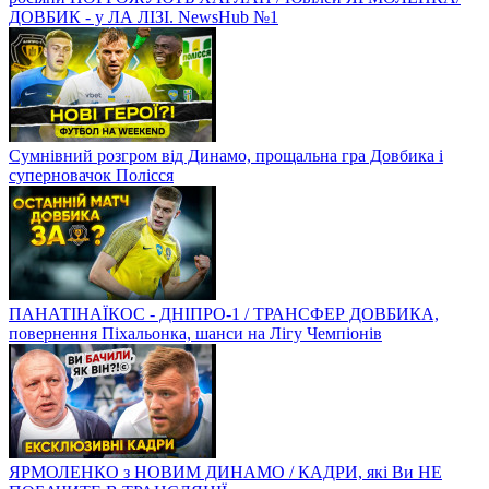
ДОВБИК - у ЛА ЛІЗІ. NewsHub №1
Сумнівний розгром від Динамо, прощальна гра Довбика і
суперновачок Полісся
ПАНАТІНАЇКОС - ДНІПРО-1 / ТРАНСФЕР ДОВБИКА,
повернення Піхальонка, шанси на Лігу Чемпіонів
ЯРМОЛЕНКО з НОВИМ ДИНАМО / КАДРИ, які Ви НЕ