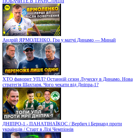
ПОБАЧИТЕ В ТРАНСЛЯЦІЇ
Андрій ЯРМОЛЕНКО. Гра у матчі Динамо — Минай
ХТО фаворит УПЛ? Останній сезон Луческу в Динамо. Нова
стратегія Шахтаря. Чого чекати від Дніпра-1?
ДНІПРО-1 - ПАНАТІНАЇКОС / Вербич і Бернард проти
українців / Старт в Лізі Чемпіонів