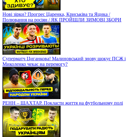
Нові зірки? Прогрес Царенка, Криськіва та Яцика /
Полювання на росіян / ЯК ПРОЙШЛИ ЗИМОВІ ЗБОРИ
Суперматч Циганкова! Малиновський знову шокує ПСЖ і
Миколенко чекає на перемогу?
РЕНН – ШАХТАР. Покласти життя на футбольному полі