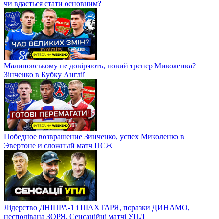
чи вдасться стати основним?
Малиновському не довіряють, новий тренер Миколенка?
Зінченко в Кубку Англії
Победное возвращение Зинченко, успех Миколенко в
Эвертоне и сложный матч ПСЖ
Лідерство ДНІПРА-1 і ШАХТАРЯ, поразки ДИНАМО,
несподівана ЗОРЯ. Сенсаційні матчі УПЛ