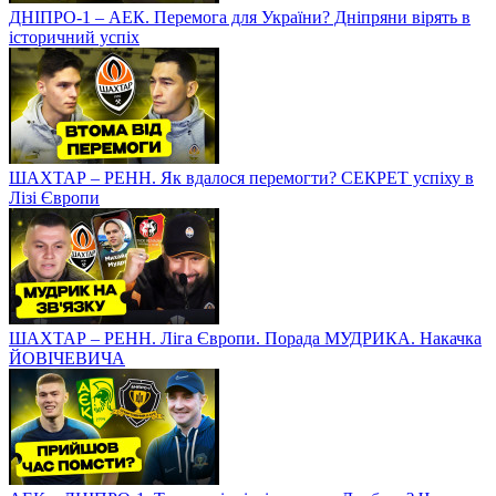
ДНІПРО-1 – АЕК. Перемога для України? Дніпряни вірять в
історичний успіх
ШАХТАР – РЕНН. Як вдалося перемогти? СЕКРЕТ успіху в
Лізі Європи
ШАХТАР – РЕНН. Ліга Європи. Порада МУДРИКА. Накачка
ЙОВІЧЕВИЧА