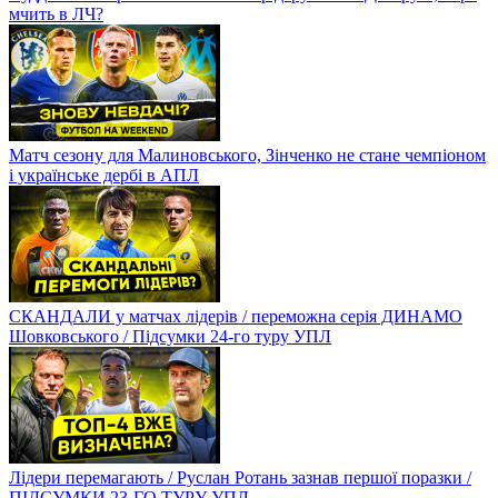
мчить в ЛЧ?
Матч сезону для Малиновського, Зінченко не стане чемпіоном
і українське дербі в АПЛ
СКАНДАЛИ у матчах лідерів / переможна серія ДИНАМО
Шовковського / Підсумки 24-го туру УПЛ
Лідери перемагають / Руслан Ротань зазнав першої поразки /
ПІДСУМКИ 23-ГО ТУРУ УПЛ