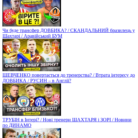
Чи буде трансфер ДОВБИКА? / СКАНДАЛЬНИЙ бразилець у
Шахтарі / Аравійський БУМ
ШЕВЧЕНКО повертається до тренерства? / Втрата інтересу до
ДОВБИКА / РУСИН – в Англії?
ТРУБІН в Інтері? / Нові тренери ШАХТАРЯ і ЗОРІ / Новини
по ДИНАМО