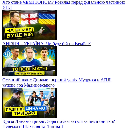
Хто стане ЧЕМПІОНОМ? Розклад перед фінальною частиною
УПЛ
АНГЛІЯ – УКРАЇНА. Чи буде бій на Вемблі?
Останній шанс Динамо, перший успіх Мудрика в АПЛ,
чудова гра Малиновського
Криза Динамо триває, Зоря позмагається за чемпіонство?
Перемоги Шахтаря та Дніпра-1