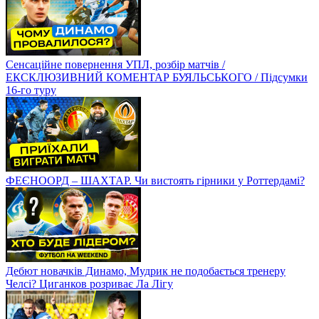
Сенсаційне повернення УПЛ, розбір матчів /
ЕКСКЛЮЗИВНИЙ КОМЕНТАР БУЯЛЬСЬКОГО / Підсумки
16-го туру
ФЕЄНООРД – ШАХТАР. Чи вистоять гірники у Роттердамі?
Дебют новачків Динамо, Мудрик не подобається тренеру
Челсі? Циганков розриває Ла Лігу