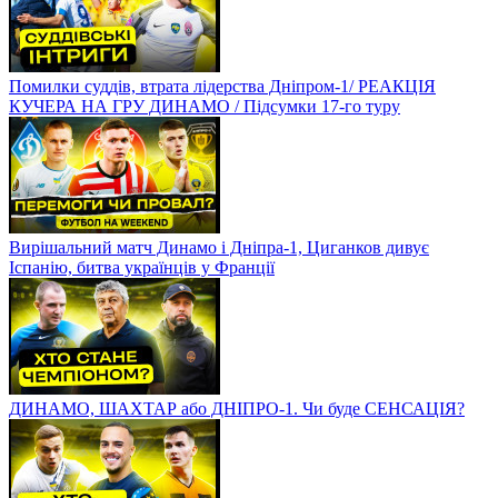
Помилки суддів, втрата лідерства Дніпром-1/ РЕАКЦІЯ
КУЧЕРА НА ГРУ ДИНАМО / Підсумки 17-го туру
Вирішальний матч Динамо і Дніпра-1, Циганков дивує
Іспанію, битва українців у Франції
ДИНАМО, ШАХТАР або ДНІПРО-1. Чи буде СЕНСАЦІЯ?