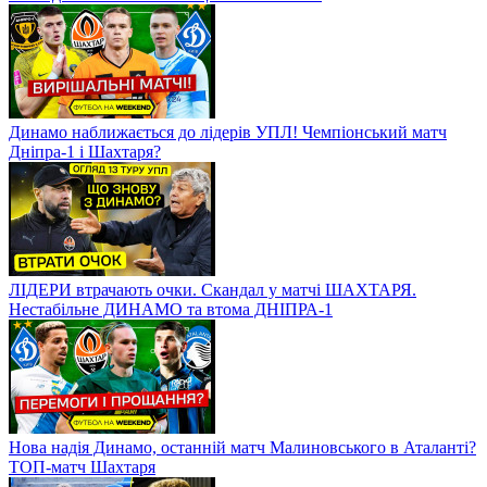
Динамо наближається до лідерів УПЛ! Чемпіонський матч
Дніпра-1 і Шахтаря?
ЛІДЕРИ втрачають очки. Скандал у матчі ШАХТАРЯ.
Нестабільне ДИНАМО та втома ДНІПРА-1
Нова надія Динамо, останній матч Малиновського в Аталанті?
ТОП-матч Шахтаря