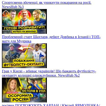
Спортсмени-збоченці: як уникнути покарання на росії.
NewsHub №3
Проблемний старт Шахтаря, дебют Довбика в Іспанії і ТОП-
матч для Мудрика
Грав у Києві – вбиває українців! Що бажають футболісту-
окупанту колишні одноклубники. NewsHub №2
росіяни ПОГРОЖУЮТЬ ХАРЛАН / Ювілей ЯРМОЛЕНКА/