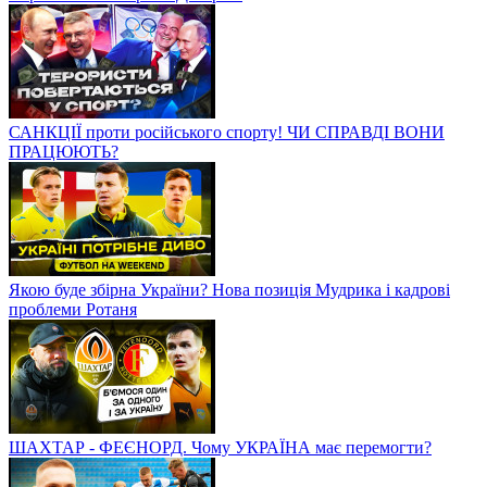
САНКЦІЇ проти російського спорту! ЧИ СПРАВДІ ВОНИ
ПРАЦЮЮТЬ?
Якою буде збірна України? Нова позиція Мудрика і кадрові
проблеми Ротаня
ШАХТАР - ФЕЄНОРД. Чому УКРАЇНА має перемогти?