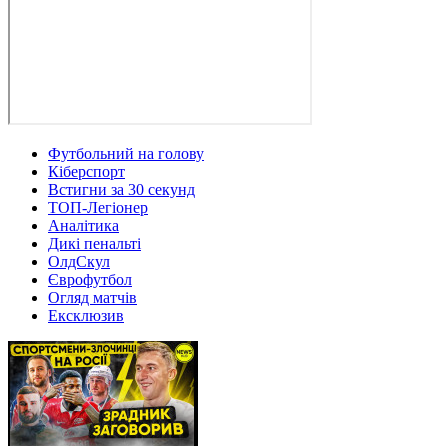
Футбольний на голову
Кіберспорт
Встигни за 30 секунд
ТОП-Легіонер
Аналітика
Дикі пенальті
ОлдСкул
Єврофутбол
Огляд матчів
Ексклюзив