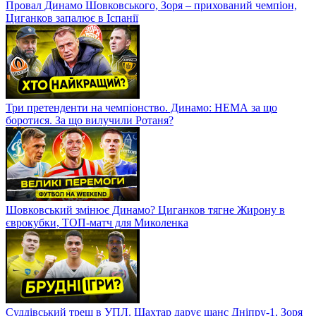
Провал Динамо Шовковського, Зоря – прихований чемпіон,
Циганков запалює в Іспанії
Три претенденти на чемпіонство. Динамо: НЕМА за що
боротися. За що вилучили Ротаня?
Шовковський змінює Динамо? Циганков тягне Жирону в
єврокубки, ТОП-матч для Миколенка
Суддівський треш в УПЛ. Шахтар дарує шанс Дніпру-1, Зоря