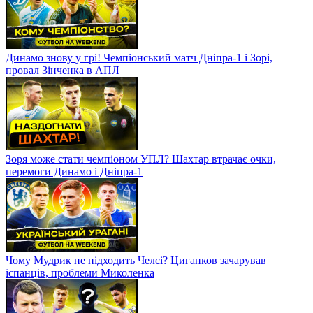
Динамо знову у грі! Чемпіонський матч Дніпра-1 і Зорі,
провал Зінченка в АПЛ
Зоря може стати чемпіоном УПЛ? Шахтар втрачає очки,
перемоги Динамо і Дніпра-1
Чому Мудрик не підходить Челсі? Циганков зачарував
іспанців, проблеми Миколенка