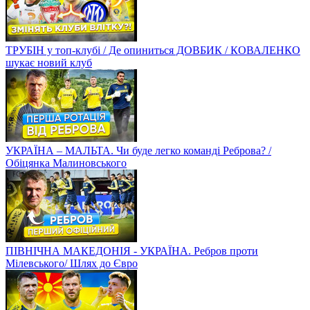
ТРУБІН у топ-клубі / Де опиниться ДОВБИК / КОВАЛЕНКО
шукає новий клуб
УКРАЇНА – МАЛЬТА. Чи буде легко команді Реброва? /
Обіцянка Малиновського
ПІВНІЧНА МАКЕДОНІЯ - УКРАЇНА. Ребров проти
Мілевського/ Шлях до Євро