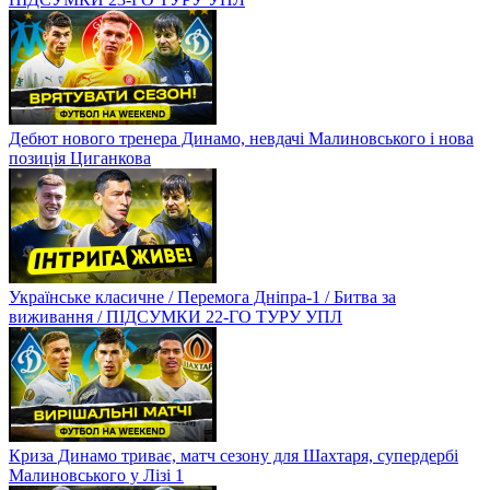
Дебют нового тренера Динамо, невдачі Малиновського і нова
позиція Циганкова
Українське класичне / Перемога Дніпра-1 / Битва за
виживання / ПІДСУМКИ 22-ГО ТУРУ УПЛ
Криза Динамо триває, матч сезону для Шахтаря, супердербі
Малиновського у Лізі 1