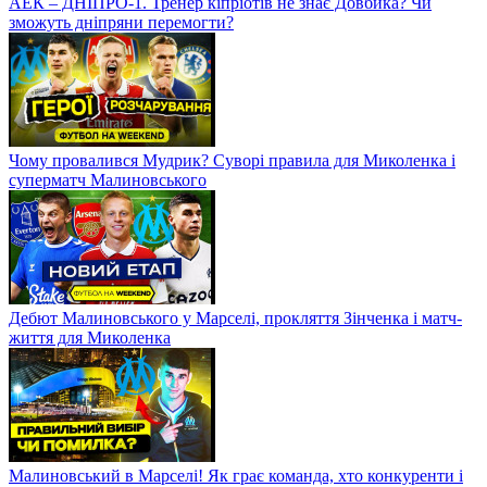
АЕК – ДНІПРО-1. Тренер кіпріотів не знає Довбика? Чи
зможуть дніпряни перемогти?
Чому провалився Мудрик? Суворі правила для Миколенка і
суперматч Малиновського
Дебют Малиновського у Марселі, прокляття Зінченка і матч-
життя для Миколенка
Малиновський в Марселі! Як грає команда, хто конкуренти і