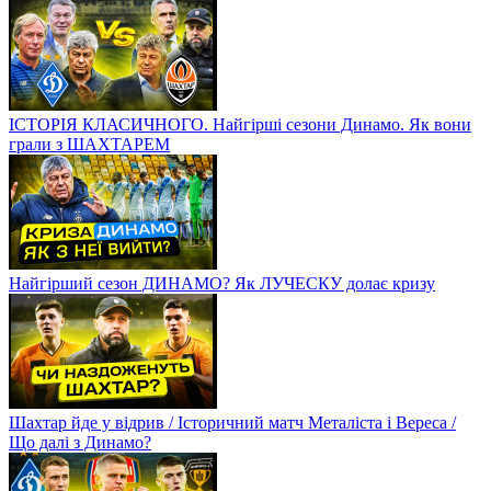
ІСТОРІЯ КЛАСИЧНОГО. Найгірші сезони Динамо. Як вони
грали з ШАХТАРЕМ
Найгірший сезон ДИНАМО? Як ЛУЧЕСКУ долає кризу
Шахтар йде у відрив / Історичний матч Металіста і Вереса /
Що далі з Динамо?