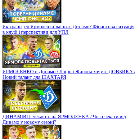
Як трансфер Ярмоленка змінить Динамо? Фінансова ситуація
в клубі і перспективи для УПЛ
ЯРМОЛЕНКО в Динамо / Лаціо і Жирона хочуть ДОВБИКА /
Новий талант для ШАХТАРЯ
ДИНАМІВЦІ чекають на ЯРМОЛЕНКА / Чого чекати від
Динамо у новому сезоні?