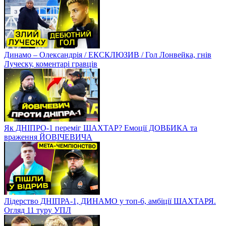
Динамо – Олександрія / ЕКСКЛЮЗИВ / Гол Лонвейка, гнів
Луческу, коментарі гравців
Як ДНІПРО-1 переміг ШАХТАР? Емоції ДОВБИКА та
враження ЙОВІЧЕВИЧА
Лідерство ДНІПРА-1, ДИНАМО у топ-6, амбіції ШАХТАРЯ.
Огляд 11 туру УПЛ