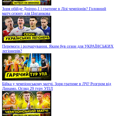
Зоря обійде Дніпро-1 і гратиме в Лізі чемпіонів? Головний
матч сезону для Циганкова
Перемоги і розчарування. Яким був сезон для УКРАЇНСЬКИХ
легіонерів?
Бійка у чемпіонському матчі. Зоря гратиме в ЛЧ? Розгром від
Динамо. Огляд 29 туру УПЛ