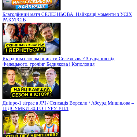
Благодійний матч СЕЛЕЗНЬОВА. Найкращі моменти з УСІХ
РАКУРСІВ
Як одним словом описати Селезньова? Знущання від
Федецького, тролінг Бєднякова і Кополовця
Дніпро-1 зіграє в ЛЧ / Сенсація Ворскли / Абсурд Мишньова –
ПІДСУМКИ 30-ГО ТУРУ УПЛ