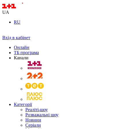
UA
RU
Вхід в кабінет
Онлайн
ТБ програма
Канали
Категорії
Реаліті-шоу
Розважальні шоу
Новини
Серіали