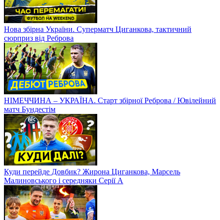
Нова збірна України. Суперматч Циганкова, тактичний
сюрприз від Реброва
НІМЕЧЧИНА – УКРАЇНА. Старт збірної Реброва / Ювілейний
матч Бундестім
Куди перейде Довбик? Жирона Циганкова, Марсель
Малиновського і середняки Серії А