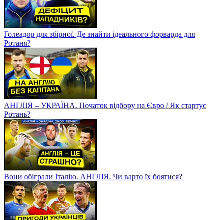
Голеадор для збірної. Де знайти ідеального форварда для
Ротаня?
АНГЛІЯ – УКРАЇНА. Початок відбору на Євро / Як стартує
Ротань?
Вони обіграли Італію. АНГЛІЯ. Чи варто їх боятися?