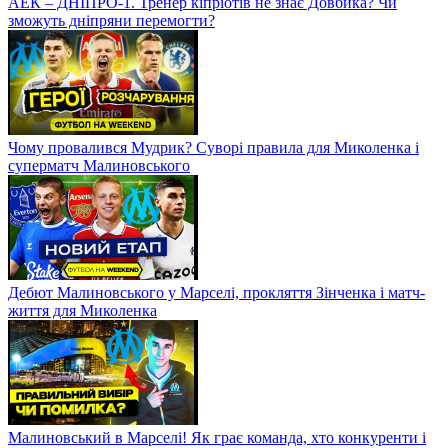
АЕК – ДНІПРО-1. Тренер кіпріотів не знає Довбика? Чи
зможуть дніпряни перемогти?
Чому провалився Мудрик? Суворі правила для Миколенка і
суперматч Малиновського
Дебют Малиновського у Марселі, прокляття Зінченка і матч-
життя для Миколенка
Малиновський в Марселі! Як грає команда, хто конкуренти і