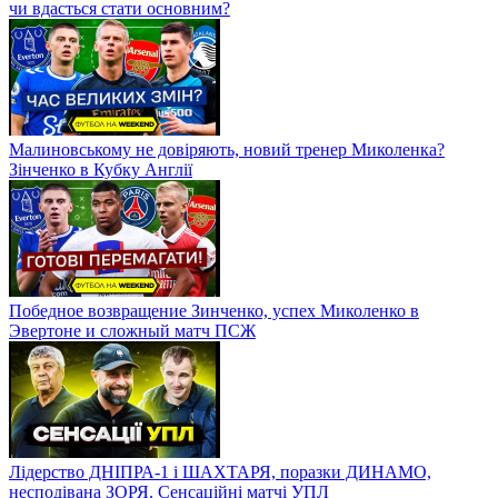
чи вдасться стати основним?
Малиновському не довіряють, новий тренер Миколенка?
Зінченко в Кубку Англії
Победное возвращение Зинченко, успех Миколенко в
Эвертоне и сложный матч ПСЖ
Лідерство ДНІПРА-1 і ШАХТАРЯ, поразки ДИНАМО,
несподівана ЗОРЯ. Сенсаційні матчі УПЛ