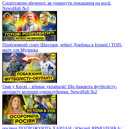
Спортсмени-збоченці: як уникнути покарання на росії.
NewsHub №3
Проблемний старт Шахтаря, дебют Довбика в Іспанії і ТОП-
матч для Мудрика
Грав у Києві – вбиває українців! Що бажають футболісту-
окупанту колишні одноклубники. NewsHub №2
росіяни ПОГРОЖУЮТЬ ХАРЛАН / Ювілей ЯРМОЛЕНКА/