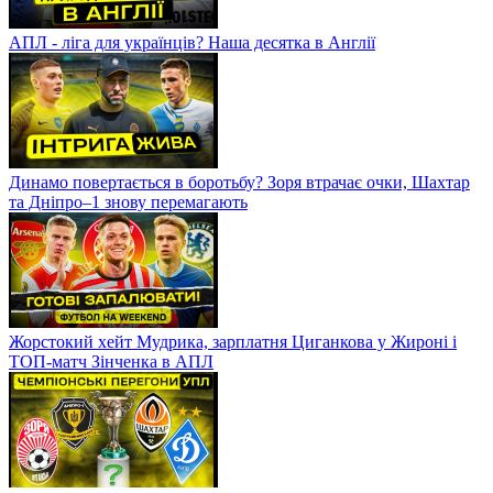
АПЛ - ліга для українців? Наша десятка в Англії
Динамо повертається в боротьбу? Зоря втрачає очки, Шахтар
та Дніпро–1 знову перемагають
Жорстокий хейт Мудрика, зарплатня Циганкова у Жироні і
ТОП-матч Зінченка в АПЛ