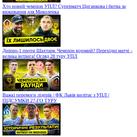
Хто новий чемпіон УПЛ? Суперматч Циганкова і битва за
виживання для Миколенка
Дніпро-1 проти Шахтаря. Чемпіон відомий? Перехідні матчі –
велика інтрига! Огляд 28 туру УПЛ
Важкі перемоги лідерів / ФК Львів вилітає з УПЛ /
ПІДСУМКИ 27-ГО ТУРУ