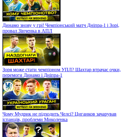
Динамо знову у грі! Чемпіонський матч Дніпра-1 і Зорі,
провал Зінченка в АПЛ
Зоря може стати чемпіоном УПЛ? Шахтар втрачає очки,
перемоги Динамо і Дніпра-1
Чому Мудрик не підходить Челсі? Циганков зачарував
іспанців, проблеми Миколенка