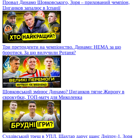
Провал Динамо Шовковського, Зоря – прихований чемпіон,
Циганков запалює в Іспанії
Три претенденти на чемпіонство. Динамо: НЕМА за що
боротися. За що вилучили Ротаня?
Шовковський змінює Динамо? Циганков тягне Жирону в
єврокубки, ТОП-матч для Миколенка
Суддівський треш в УПЛ. Шахтар дарує шанс Дніпру-1, Зоря