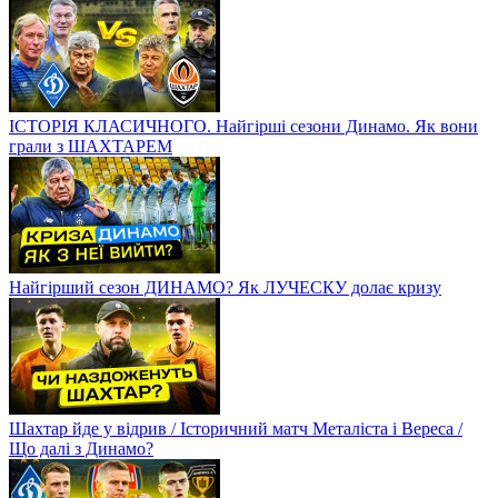
ІСТОРІЯ КЛАСИЧНОГО. Найгірші сезони Динамо. Як вони
грали з ШАХТАРЕМ
Найгірший сезон ДИНАМО? Як ЛУЧЕСКУ долає кризу
Шахтар йде у відрив / Історичний матч Металіста і Вереса /
Що далі з Динамо?