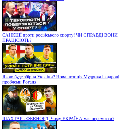
САНКЦІЇ проти російського спорту! ЧИ СПРАВДІ ВОНИ
ПРАЦЮЮТЬ?
Якою буде збірна України? Нова позиція Мудрика і кадрові
проблеми Ротаня
ШАХТАР - ФЕЄНОРД. Чому УКРАЇНА має перемогти?