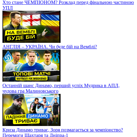
Хто стане ЧЕМПІОНОМ? Розклад перед фінальною частиною
УПЛ
АНГЛІЯ – УКРАЇНА. Чи буде бій на Вемблі?
Останній шанс Динамо, перший успіх Мудрика в АПЛ,
чудова гра Малиновського
Криза Динамо триває, Зоря позмагається за чемпіонство?
Перемоги Шахтаря та Дніпра-1