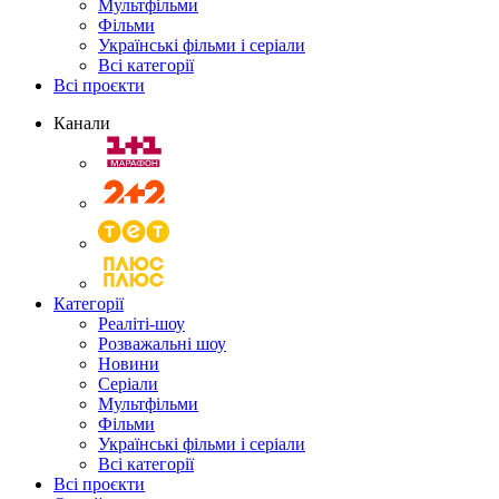
Мультфільми
Фільми
Українські фільми і серіали
Всі категорії
Всі проєкти
Канали
Категорії
Реаліті-шоу
Розважальні шоу
Новини
Серіали
Мультфільми
Фільми
Українські фільми і серіали
Всі категорії
Всі проєкти