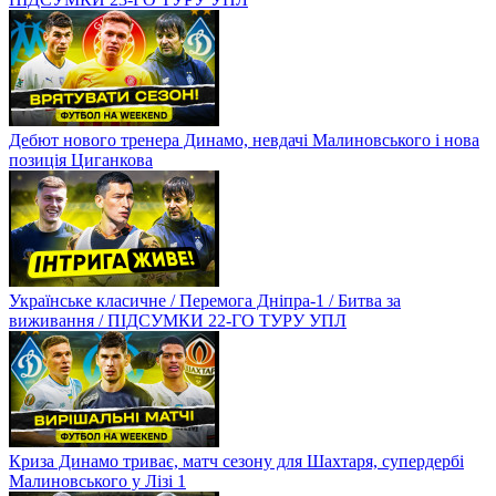
Дебют нового тренера Динамо, невдачі Малиновського і нова
позиція Циганкова
Українське класичне / Перемога Дніпра-1 / Битва за
виживання / ПІДСУМКИ 22-ГО ТУРУ УПЛ
Криза Динамо триває, матч сезону для Шахтаря, супердербі
Малиновського у Лізі 1