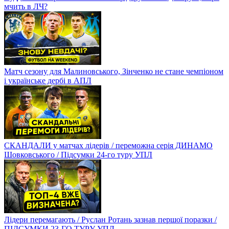
мчить в ЛЧ?
Матч сезону для Малиновського, Зінченко не стане чемпіоном
і українське дербі в АПЛ
СКАНДАЛИ у матчах лідерів / переможна серія ДИНАМО
Шовковського / Підсумки 24-го туру УПЛ
Лідери перемагають / Руслан Ротань зазнав першої поразки /
ПІДСУМКИ 23-ГО ТУРУ УПЛ