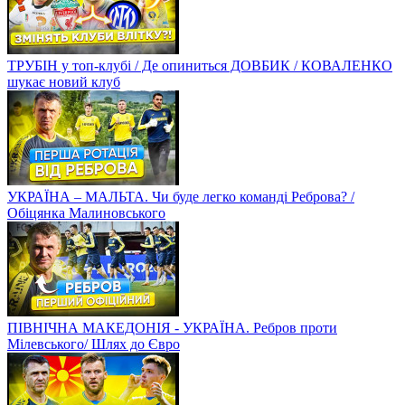
ТРУБІН у топ-клубі / Де опиниться ДОВБИК / КОВАЛЕНКО
шукає новий клуб
УКРАЇНА – МАЛЬТА. Чи буде легко команді Реброва? /
Обіцянка Малиновського
ПІВНІЧНА МАКЕДОНІЯ - УКРАЇНА. Ребров проти
Мілевського/ Шлях до Євро