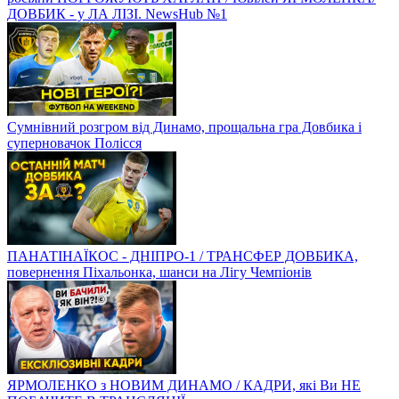
ДОВБИК - у ЛА ЛІЗІ. NewsHub №1
Сумнівний розгром від Динамо, прощальна гра Довбика і
суперновачок Полісся
ПАНАТІНАЇКОС - ДНІПРО-1 / ТРАНСФЕР ДОВБИКА,
повернення Піхальонка, шанси на Лігу Чемпіонів
ЯРМОЛЕНКО з НОВИМ ДИНАМО / КАДРИ, які Ви НЕ