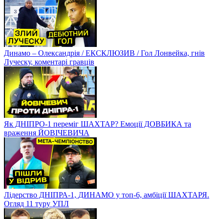
Динамо – Олександрія / ЕКСКЛЮЗИВ / Гол Лонвейка, гнів
Луческу, коментарі гравців
Як ДНІПРО-1 переміг ШАХТАР? Емоції ДОВБИКА та
враження ЙОВІЧЕВИЧА
Лідерство ДНІПРА-1, ДИНАМО у топ-6, амбіції ШАХТАРЯ.
Огляд 11 туру УПЛ