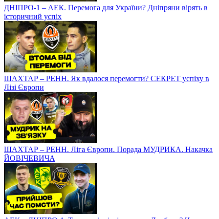
ДНІПРО-1 – АЕК. Перемога для України? Дніпряни вірять в
історичний успіх
ШАХТАР – РЕНН. Як вдалося перемогти? СЕКРЕТ успіху в
Лізі Європи
ШАХТАР – РЕНН. Ліга Європи. Порада МУДРИКА. Накачка
ЙОВІЧЕВИЧА