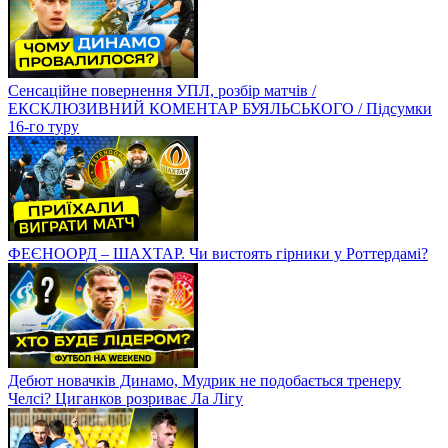
Сенсаційне повернення УПЛ, розбір матчів /
ЕКСКЛЮЗИВНИЙ КОМЕНТАР БУЯЛЬСЬКОГО / Підсумки
16-го туру
ФЕЄНООРД – ШАХТАР. Чи вистоять гірники у Роттердамі?
Дебют новачків Динамо, Мудрик не подобається тренеру
Челсі? Циганков розриває Ла Лігу