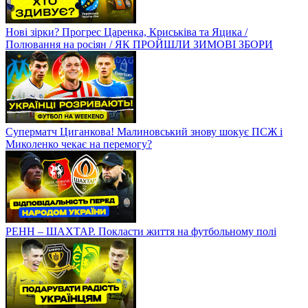
Нові зірки? Прогрес Царенка, Криськіва та Яцика /
Полювання на росіян / ЯК ПРОЙШЛИ ЗИМОВІ ЗБОРИ
Суперматч Циганкова! Малиновський знову шокує ПСЖ і
Миколенко чекає на перемогу?
РЕНН – ШАХТАР. Покласти життя на футбольному полі