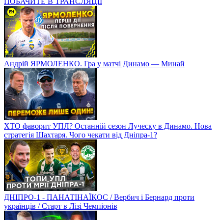
ПОБАЧИТЕ В ТРАНСЛЯЦІЇ
Андрій ЯРМОЛЕНКО. Гра у матчі Динамо — Минай
ХТО фаворит УПЛ? Останній сезон Луческу в Динамо. Нова
стратегія Шахтаря. Чого чекати від Дніпра-1?
ДНІПРО-1 - ПАНАТІНАЇКОС / Вербич і Бернард проти
українців / Старт в Лізі Чемпіонів