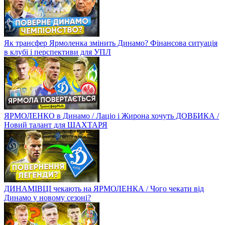
Як трансфер Ярмоленка змінить Динамо? Фінансова ситуація
в клубі і перспективи для УПЛ
ЯРМОЛЕНКО в Динамо / Лаціо і Жирона хочуть ДОВБИКА /
Новий талант для ШАХТАРЯ
ДИНАМІВЦІ чекають на ЯРМОЛЕНКА / Чого чекати від
Динамо у новому сезоні?