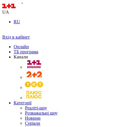
UA
RU
Вхід в кабінет
Онлайн
ТБ програма
Канали
Категорії
Реаліті-шоу
Розважальні шоу
Новини
Серіали