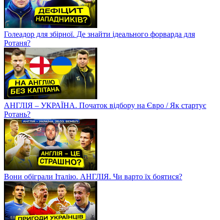
Голеадор для збірної. Де знайти ідеального форварда для
Ротаня?
АНГЛІЯ – УКРАЇНА. Початок відбору на Євро / Як стартує
Ротань?
Вони обіграли Італію. АНГЛІЯ. Чи варто їх боятися?