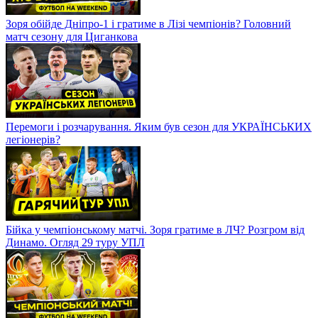
Зоря обійде Дніпро-1 і гратиме в Лізі чемпіонів? Головний
матч сезону для Циганкова
Перемоги і розчарування. Яким був сезон для УКРАЇНСЬКИХ
легіонерів?
Бійка у чемпіонському матчі. Зоря гратиме в ЛЧ? Розгром від
Динамо. Огляд 29 туру УПЛ