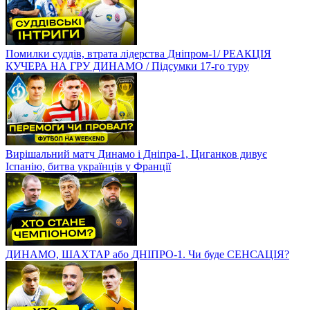
Помилки суддів, втрата лідерства Дніпром-1/ РЕАКЦІЯ
КУЧЕРА НА ГРУ ДИНАМО / Підсумки 17-го туру
Вирішальний матч Динамо і Дніпра-1, Циганков дивує
Іспанію, битва українців у Франції
ДИНАМО, ШАХТАР або ДНІПРО-1. Чи буде СЕНСАЦІЯ?