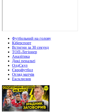
Футбольний на голову
Кіберспорт
Встигни за 30 секунд
ТОП-Легіонер
Аналітика
Дикі пенальті
ОлдСкул
Єврофутбол
Огляд матчів
Ексклюзив