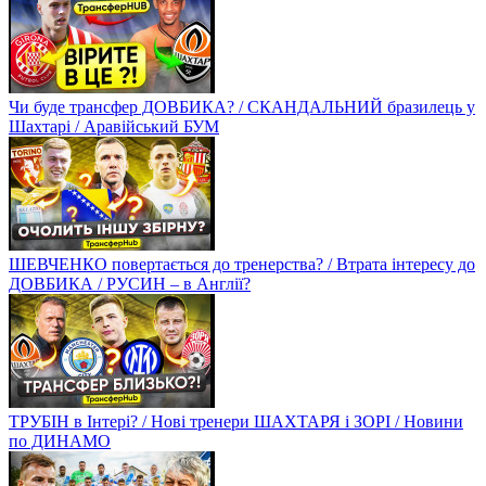
Чи буде трансфер ДОВБИКА? / СКАНДАЛЬНИЙ бразилець у
Шахтарі / Аравійський БУМ
ШЕВЧЕНКО повертається до тренерства? / Втрата інтересу до
ДОВБИКА / РУСИН – в Англії?
ТРУБІН в Інтері? / Нові тренери ШАХТАРЯ і ЗОРІ / Новини
по ДИНАМО