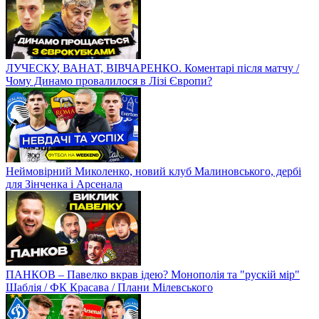
ЛУЧЕСКУ, ВАНАТ, ВІВЧАРЕНКО. Коментарі після матчу /
Чому Динамо провалилося в Лізі Європи?
Неймовірний Миколенко, новий клуб Малиновського, дербі
для Зінченка і Арсенала
ПАНКОВ – Павелко вкрав ідею? Монополія та "рускій мір"
Шаблія / ФК Красава / Плани Мілевського