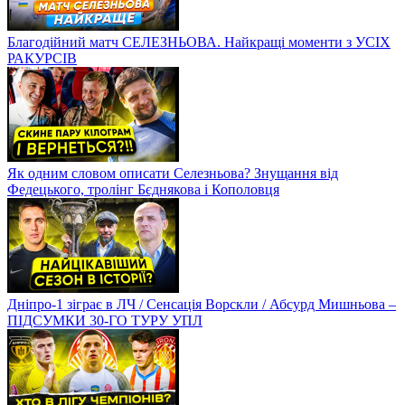
Благодійний матч СЕЛЕЗНЬОВА. Найкращі моменти з УСІХ
РАКУРСІВ
Як одним словом описати Селезньова? Знущання від
Федецького, тролінг Бєднякова і Кополовця
Дніпро-1 зіграє в ЛЧ / Сенсація Ворскли / Абсурд Мишньова –
ПІДСУМКИ 30-ГО ТУРУ УПЛ