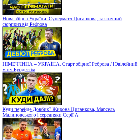
Нова збірна України. Суперматч Циганкова, тактичний
сюрприз від Реброва
НІМЕЧЧИНА – УКРАЇНА. Старт збірної Реброва / Ювілейний
матч Бундестім
Куди перейде Довбик? Жирона Циганкова, Марсель
Малиновського і середняки Серії А