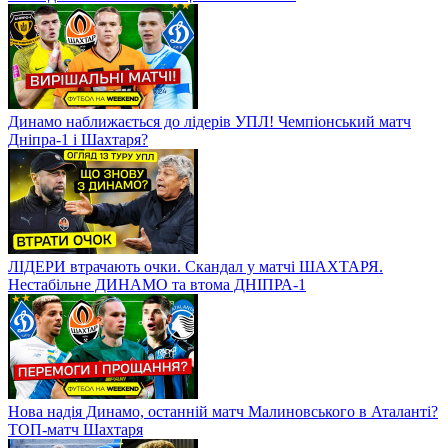
Динамо наближається до лідерів УПЛ! Чемпіонський матч
Дніпра-1 і Шахтаря?
ЛІДЕРИ втрачають очки. Скандал у матчі ШАХТАРЯ.
Нестабільне ДИНАМО та втома ДНІПРА-1
Нова надія Динамо, останній матч Малиновського в Аталанті?
ТОП-матч Шахтаря