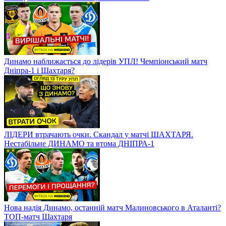
Динамо наближається до лідерів УПЛ! Чемпіонський матч
Дніпра-1 і Шахтаря?
ЛІДЕРИ втрачають очки. Скандал у матчі ШАХТАРЯ.
Нестабільне ДИНАМО та втома ДНІПРА-1
Нова надія Динамо, останній матч Малиновського в Аталанті?
ТОП-матч Шахтаря