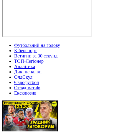
Футбольний на голову
Кіберспорт
Встигни за 30 секунд
ТОП-Легіонер
Аналітика
Дикі пенальті
ОлдСкул
Єврофутбол
Огляд матчів
Ексклюзив