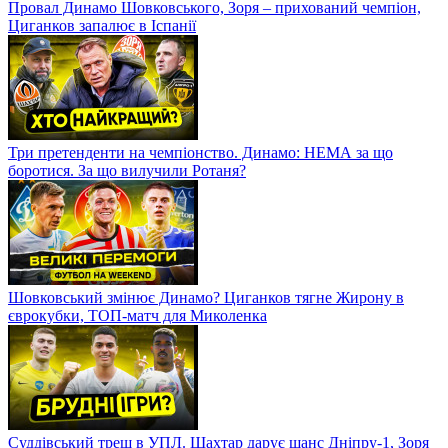
Провал Динамо Шовковського, Зоря – прихований чемпіон,
Циганков запалює в Іспанії
Три претенденти на чемпіонство. Динамо: НЕМА за що
боротися. За що вилучили Ротаня?
Шовковський змінює Динамо? Циганков тягне Жирону в
єврокубки, ТОП-матч для Миколенка
Суддівський треш в УПЛ. Шахтар дарує шанс Дніпру-1, Зоря