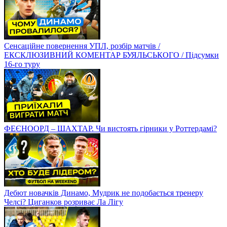
Сенсаційне повернення УПЛ, розбір матчів /
ЕКСКЛЮЗИВНИЙ КОМЕНТАР БУЯЛЬСЬКОГО / Підсумки
16-го туру
ФЕЄНООРД – ШАХТАР. Чи вистоять гірники у Роттердамі?
Дебют новачків Динамо, Мудрик не подобається тренеру
Челсі? Циганков розриває Ла Лігу