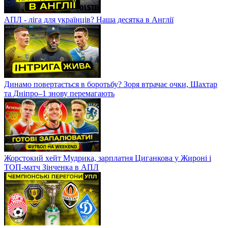
АПЛ - ліга для українців? Наша десятка в Англії
Динамо повертається в боротьбу? Зоря втрачає очки, Шахтар
та Дніпро–1 знову перемагають
Жорстокий хейт Мудрика, зарплатня Циганкова у Жироні і
ТОП-матч Зінченка в АПЛ