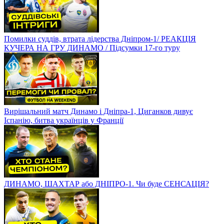
Помилки суддів, втрата лідерства Дніпром-1/ РЕАКЦІЯ
КУЧЕРА НА ГРУ ДИНАМО / Підсумки 17-го туру
Вирішальний матч Динамо і Дніпра-1, Циганков дивує
Іспанію, битва українців у Франції
ДИНАМО, ШАХТАР або ДНІПРО-1. Чи буде СЕНСАЦІЯ?