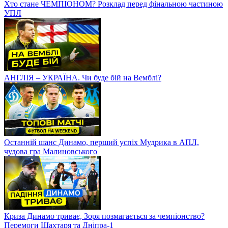
Хто стане ЧЕМПІОНОМ? Розклад перед фінальною частиною
УПЛ
АНГЛІЯ – УКРАЇНА. Чи буде бій на Вемблі?
Останній шанс Динамо, перший успіх Мудрика в АПЛ,
чудова гра Малиновського
Криза Динамо триває, Зоря позмагається за чемпіонство?
Перемоги Шахтаря та Дніпра-1