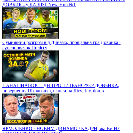
ДОВБИК - у ЛА ЛІЗІ. NewsHub №1
Сумнівний розгром від Динамо, прощальна гра Довбика і
суперновачок Полісся
ПАНАТІНАЇКОС - ДНІПРО-1 / ТРАНСФЕР ДОВБИКА,
повернення Піхальонка, шанси на Лігу Чемпіонів
ЯРМОЛЕНКО з НОВИМ ДИНАМО / КАДРИ, які Ви НЕ