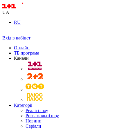
UA
RU
Вхід в кабінет
Онлайн
ТБ програма
Канали
Категорії
Реаліті-шоу
Розважальні шоу
Новини
Серіали