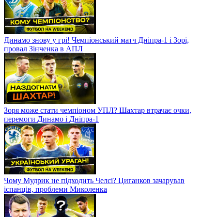
Динамо знову у грі! Чемпіонський матч Дніпра-1 і Зорі,
провал Зінченка в АПЛ
Зоря може стати чемпіоном УПЛ? Шахтар втрачає очки,
перемоги Динамо і Дніпра-1
Чому Мудрик не підходить Челсі? Циганков зачарував
іспанців, проблеми Миколенка