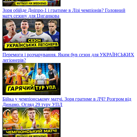
Зоря обійде Дніпро-1 і гратиме в Лізі чемпіонів? Головний
матч сезону для Циганкова
Перемоги і розчарування. Яким був сезон для УКРАЇНСЬКИХ
легіонерів?
Бійка у чемпіонському матчі. Зоря гратиме в ЛЧ? Розгром від
Динамо. Огляд 29 туру УПЛ