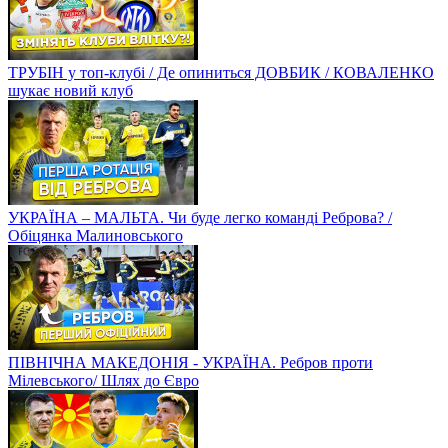
ТРУБІН у топ-клубі / Де опиниться ДОВБИК / КОВАЛЕНКО
шукає новий клуб
УКРАЇНА – МАЛЬТА. Чи буде легко команді Реброва? /
Обіцянка Малиновського
ПІВНІЧНА МАКЕДОНІЯ - УКРАЇНА. Ребров проти
Мілевського/ Шлях до Євро