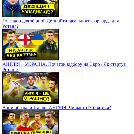
Голеадор для збірної. Де знайти ідеального форварда для
Ротаня?
АНГЛІЯ – УКРАЇНА. Початок відбору на Євро / Як стартує
Ротань?
Вони обіграли Італію. АНГЛІЯ. Чи варто їх боятися?