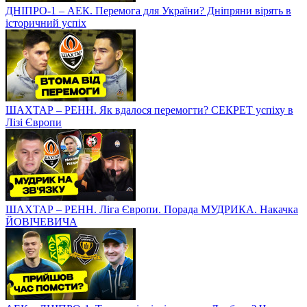
ДНІПРО-1 – АЕК. Перемога для України? Дніпряни вірять в
історичний успіх
ШАХТАР – РЕНН. Як вдалося перемогти? СЕКРЕТ успіху в
Лізі Європи
ШАХТАР – РЕНН. Ліга Європи. Порада МУДРИКА. Накачка
ЙОВІЧЕВИЧА