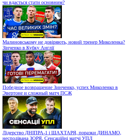
чи вдасться стати основним?
Малиновському не довіряють, новий тренер Миколенка?
Зінченко в Кубку Англії
Победное возвращение Зинченко, успех Миколенко в
Эвертоне и сложный матч ПСЖ
Лідерство ДНІПРА-1 і ШАХТАРЯ, поразки ДИНАМО,
несподівана ЗОРЯ. Сенсаційні матчі УПЛ