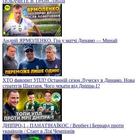
ПОБАЧИТЕ В ТРАНСЛЯЦІЇ
Андрій ЯРМОЛЕНКО. Гра у матчі Динамо — Минай
ХТО фаворит УПЛ? Останній сезон Луческу в Динамо. Нова
стратегія Шахтаря. Чого чекати від Дніпра-1?
ДНІПРО-1 - ПАНАТІНАЇКОС / Вербич і Бернард проти
українців / Старт в Лізі Чемпіонів