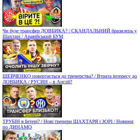
Чи буде трансфер ДОВБИКА? / СКАНДАЛЬНИЙ бразилець у
Шахтарі / Аравійський БУМ
ШЕВЧЕНКО повертається до тренерства? / Втрата інтересу до
ДОВБИКА / РУСИН – в Англії?
ТРУБІН в Інтері? / Нові тренери ШАХТАРЯ і ЗОРІ / Новини
по ДИНАМО