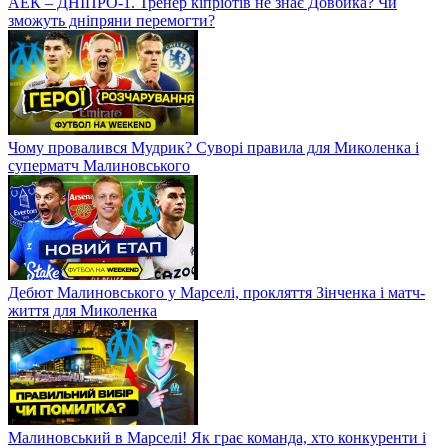
АЕК – ДНІПРО-1. Тренер кіпріотів не знає Довбика? Чи
зможуть дніпряни перемогти?
Чому провалився Мудрик? Суворі правила для Миколенка і
суперматч Малиновського
Дебют Малиновського у Марселі, прокляття Зінченка і матч-
життя для Миколенка
Малиновський в Марселі! Як грає команда, хто конкуренти і