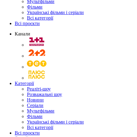
Мультфільми
Фільми
Українські фільми і серіали
Всі категорії
Всі проєкти
Канали
Категорії
Реаліті-шоу
Розважальні шоу
Новини
Серіали
Мультфільми
Фільми
Українські фільми і серіали
Всі категорії
Всі проєкти