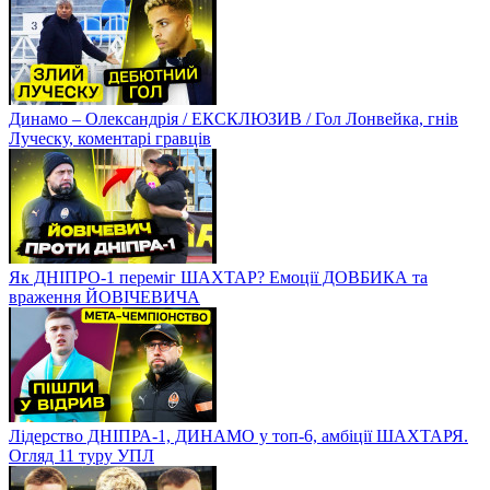
Динамо – Олександрія / ЕКСКЛЮЗИВ / Гол Лонвейка, гнів
Луческу, коментарі гравців
Як ДНІПРО-1 переміг ШАХТАР? Емоції ДОВБИКА та
враження ЙОВІЧЕВИЧА
Лідерство ДНІПРА-1, ДИНАМО у топ-6, амбіції ШАХТАРЯ.
Огляд 11 туру УПЛ