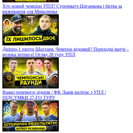
Хто новий чемпіон УПЛ? Суперматч Циганкова і битва за
виживання для Миколенка
Дніпро-1 проти Шахтаря. Чемпіон відомий? Перехідні матчі –
велика інтрига! Огляд 28 туру УПЛ
Важкі перемоги лідерів / ФК Львів вилітає з УПЛ /
ПІДСУМКИ 27-ГО ТУРУ