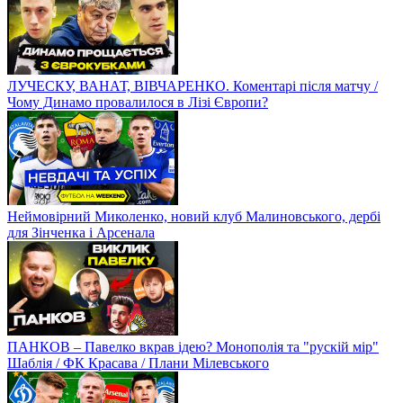
ЛУЧЕСКУ, ВАНАТ, ВІВЧАРЕНКО. Коментарі після матчу /
Чому Динамо провалилося в Лізі Європи?
Неймовірний Миколенко, новий клуб Малиновського, дербі
для Зінченка і Арсенала
ПАНКОВ – Павелко вкрав ідею? Монополія та "рускій мір"
Шаблія / ФК Красава / Плани Мілевського