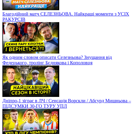
Благодійний матч СЕЛЕЗНЬОВА. Найкращі моменти з УСІХ
РАКУРСІВ
Як одним словом описати Селезньова? Знущання від
Федецького, тролінг Бєднякова і Кополовця
Дніпро-1 зіграє в ЛЧ / Сенсація Ворскли / Абсурд Мишньова –
ПІДСУМКИ 30-ГО ТУРУ УПЛ