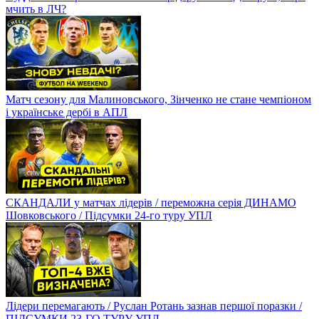
мчить в ЛЧ?
Матч сезону для Малиновського, Зінченко не стане чемпіоном
і українське дербі в АПЛ
СКАНДАЛИ у матчах лідерів / переможна серія ДИНАМО
Шовковського / Підсумки 24-го туру УПЛ
Лідери перемагають / Руслан Ротань зазнав першої поразки /
ПІДСУМКИ 23-ГО ТУРУ УПЛ