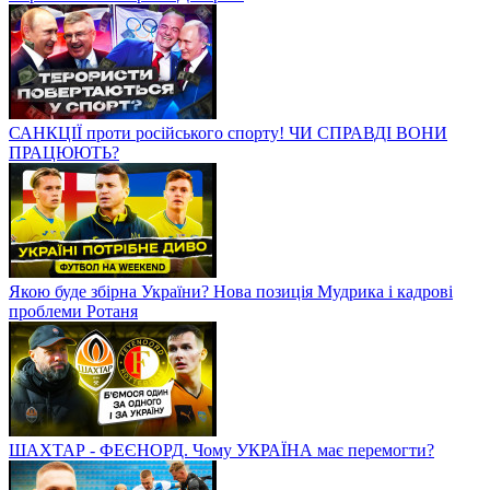
САНКЦІЇ проти російського спорту! ЧИ СПРАВДІ ВОНИ
ПРАЦЮЮТЬ?
Якою буде збірна України? Нова позиція Мудрика і кадрові
проблеми Ротаня
ШАХТАР - ФЕЄНОРД. Чому УКРАЇНА має перемогти?