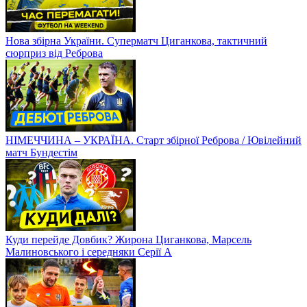
Нова збірна України. Суперматч Циганкова, тактичний
сюрприз від Реброва
НІМЕЧЧИНА – УКРАЇНА. Старт збірної Реброва / Ювілейний
матч Бундестім
Куди перейде Довбик? Жирона Циганкова, Марсель
Малиновського і середняки Серії А