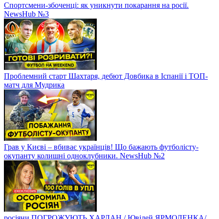
Спортсмени-збоченці: як уникнути покарання на росії.
NewsHub №3
Проблемний старт Шахтаря, дебют Довбика в Іспанії і ТОП-
матч для Мудрика
Грав у Києві – вбиває українців! Що бажають футболісту-
окупанту колишні одноклубники. NewsHub №2
росіяни ПОГРОЖУЮТЬ ХАРЛАН / Ювілей ЯРМОЛЕНКА/