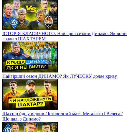
ІСТОРІЯ КЛАСИЧНОГО. Найгірші сезони Динамо. Як вони
грали з ШАХТАРЕМ
Найгірший сезон ДИНАМО? Як ЛУЧЕСКУ долає кризу
Шахтар йде у відрив / Історичний матч Металіста і Вереса /
Що далі з Динамо?