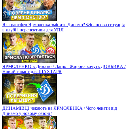
Як трансфер Ярмоленка змінить Динамо? Фінансова ситуація
в клубі і перспективи для УПЛ
ЯРМОЛЕНКО в Динамо / Лаціо і Жирона хочуть ДОВБИКА /
Новий талант для ШАХТАРЯ
ДИНАМІВЦІ чекають на ЯРМОЛЕНКА / Чого чекати від
Динамо у новому сезоні?