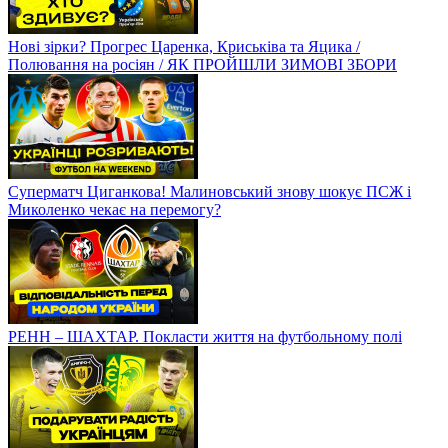
Нові зірки? Прогрес Царенка, Криськіва та Яцика /
Полювання на росіян / ЯК ПРОЙШЛИ ЗИМОВІ ЗБОРИ
Суперматч Циганкова! Малиновський знову шокує ПСЖ і
Миколенко чекає на перемогу?
РЕНН – ШАХТАР. Покласти життя на футбольному полі