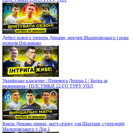
Дебют нового тренера Динамо, невдачі Малиновського і нова
позиція Циганкова
Українське класичне / Перемога Дніпра-1 / Битва за
виживання / ПІДСУМКИ 22-ГО ТУРУ УПЛ
Криза Динамо триває, матч сезону для Шахтаря, супердербі
Малиновського у Лізі 1