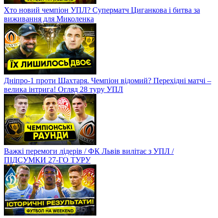
Хто новий чемпіон УПЛ? Суперматч Циганкова і битва за
виживання для Миколенка
Дніпро-1 проти Шахтаря. Чемпіон відомий? Перехідні матчі –
велика інтрига! Огляд 28 туру УПЛ
Важкі перемоги лідерів / ФК Львів вилітає з УПЛ /
ПІДСУМКИ 27-ГО ТУРУ