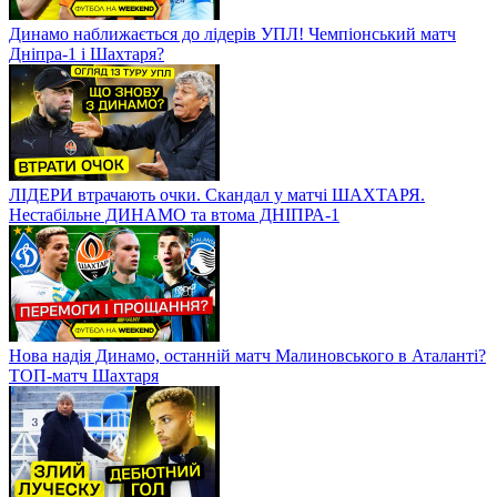
Динамо наближається до лідерів УПЛ! Чемпіонський матч
Дніпра-1 і Шахтаря?
ЛІДЕРИ втрачають очки. Скандал у матчі ШАХТАРЯ.
Нестабільне ДИНАМО та втома ДНІПРА-1
Нова надія Динамо, останній матч Малиновського в Аталанті?
ТОП-матч Шахтаря