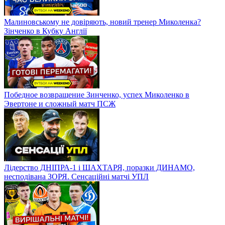
чи вдасться стати основним?
Малиновському не довіряють, новий тренер Миколенка?
Зінченко в Кубку Англії
Победное возвращение Зинченко, успех Миколенко в
Эвертоне и сложный матч ПСЖ
Лідерство ДНІПРА-1 і ШАХТАРЯ, поразки ДИНАМО,
несподівана ЗОРЯ. Сенсаційні матчі УПЛ