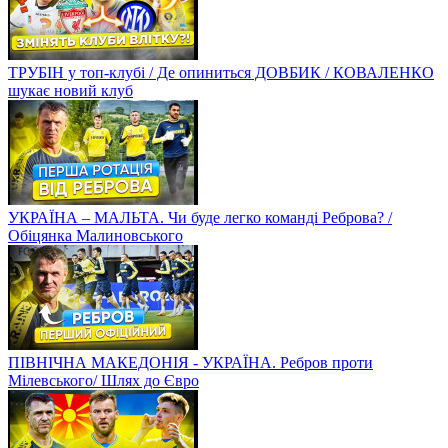
ТРУБІН у топ-клубі / Де опиниться ДОВБИК / КОВАЛЕНКО
шукає новий клуб
УКРАЇНА – МАЛЬТА. Чи буде легко команді Реброва? /
Обіцянка Малиновського
ПІВНІЧНА МАКЕДОНІЯ - УКРАЇНА. Ребров проти
Мілевського/ Шлях до Євро