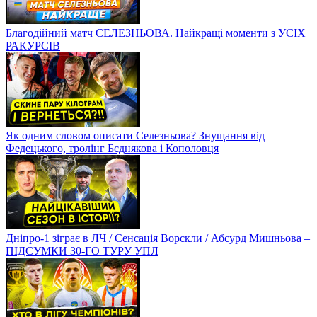
Благодійний матч СЕЛЕЗНЬОВА. Найкращі моменти з УСІХ
РАКУРСІВ
Як одним словом описати Селезньова? Знущання від
Федецького, тролінг Бєднякова і Кополовця
Дніпро-1 зіграє в ЛЧ / Сенсація Ворскли / Абсурд Мишньова –
ПІДСУМКИ 30-ГО ТУРУ УПЛ