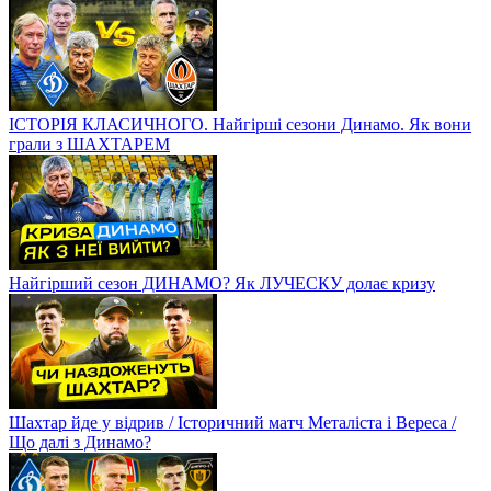
ІСТОРІЯ КЛАСИЧНОГО. Найгірші сезони Динамо. Як вони
грали з ШАХТАРЕМ
Найгірший сезон ДИНАМО? Як ЛУЧЕСКУ долає кризу
Шахтар йде у відрив / Історичний матч Металіста і Вереса /
Що далі з Динамо?