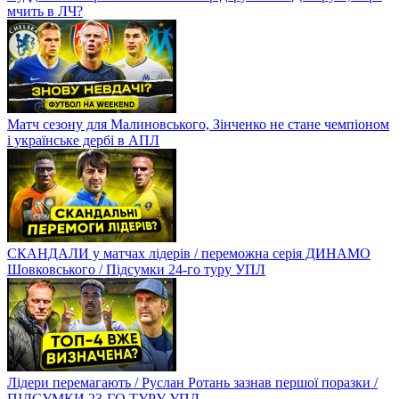
мчить в ЛЧ?
Матч сезону для Малиновського, Зінченко не стане чемпіоном
і українське дербі в АПЛ
СКАНДАЛИ у матчах лідерів / переможна серія ДИНАМО
Шовковського / Підсумки 24-го туру УПЛ
Лідери перемагають / Руслан Ротань зазнав першої поразки /
ПІДСУМКИ 23-ГО ТУРУ УПЛ