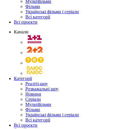
Мультфільми
Фільми
Українські фільми і серіали
Всі категорії
Всі проєкти
Канали
Категорії
Реаліті-шоу
Розважальні шоу
Новини
Серіали
Мультфільми
Фільми
Українські фільми і серіали
Всі категорії
Всі проєкти