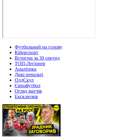
Футбольний на голову
Кіберспорт
Встигни за 30 секунд
ТОП-Легіонер
Аналітика
Дикі пенальті
ОлдСкул
Єврофутбол
Огляд матчів
Ексклюзив