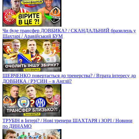
Чи буде трансфер ДОВБИКА? / СКАНДАЛЬНИЙ бразилець у
Шахтарі / Аравійський БУМ
ШЕВЧЕНКО повертається до тренерства? / Втрата інтересу до
ДОВБИКА / РУСИН – в Англії?
ТРУБІН в Інтері? / Нові тренери ШАХТАРЯ і ЗОРІ / Новини
по ДИНАМО