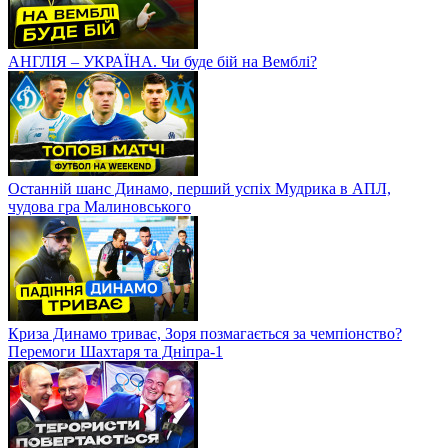
Хто стане ЧЕМПІОНОМ? Розклад перед фінальною частиною
УПЛ
АНГЛІЯ – УКРАЇНА. Чи буде бій на Вемблі?
Останній шанс Динамо, перший успіх Мудрика в АПЛ,
чудова гра Малиновського
Криза Динамо триває, Зоря позмагається за чемпіонство?
Перемоги Шахтаря та Дніпра-1