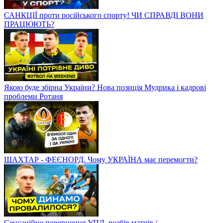
САНКЦІЇ проти російського спорту! ЧИ СПРАВДІ ВОНИ
ПРАЦЮЮТЬ?
Якою буде збірна України? Нова позиція Мудрика і кадрові
проблеми Ротаня
ШАХТАР - ФЕЄНОРД. Чому УКРАЇНА має перемогти?