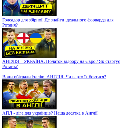
Голеадор для збірної. Де знайти ідеального форварда для
Ротаня?
АНГЛІЯ – УКРАЇНА. Початок відбору на Євро / Як стартує
Ротань?
Вони обіграли Італію. АНГЛІЯ. Чи варто їх боятися?