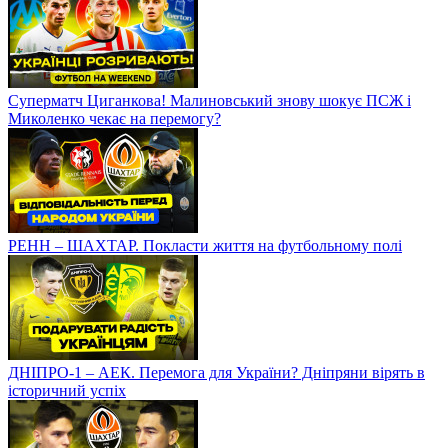
Нові зірки? Прогрес Царенка, Криськіва та Яцика /
Полювання на росіян / ЯК ПРОЙШЛИ ЗИМОВІ ЗБОРИ
Суперматч Циганкова! Малиновський знову шокує ПСЖ і
Миколенко чекає на перемогу?
РЕНН – ШАХТАР. Покласти життя на футбольному полі