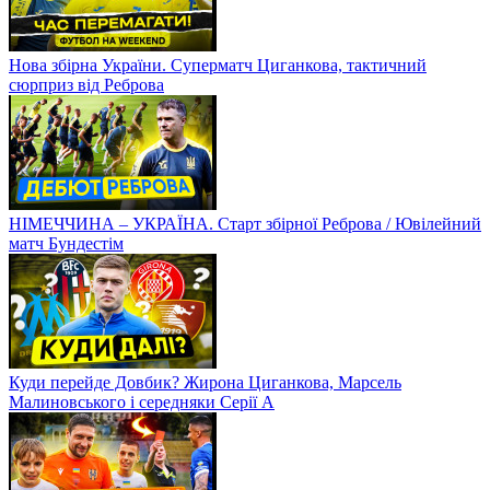
Нова збірна України. Суперматч Циганкова, тактичний
сюрприз від Реброва
НІМЕЧЧИНА – УКРАЇНА. Старт збірної Реброва / Ювілейний
матч Бундестім
Куди перейде Довбик? Жирона Циганкова, Марсель
Малиновського і середняки Серії А