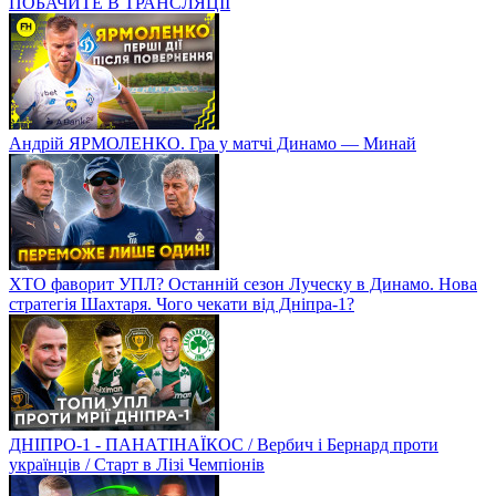
ПОБАЧИТЕ В ТРАНСЛЯЦІЇ
Андрій ЯРМОЛЕНКО. Гра у матчі Динамо — Минай
ХТО фаворит УПЛ? Останній сезон Луческу в Динамо. Нова
стратегія Шахтаря. Чого чекати від Дніпра-1?
ДНІПРО-1 - ПАНАТІНАЇКОС / Вербич і Бернард проти
українців / Старт в Лізі Чемпіонів