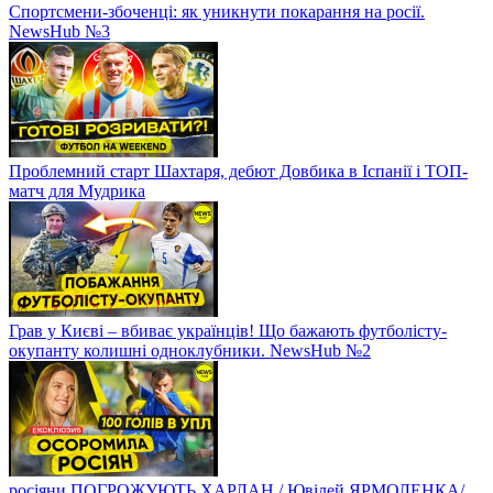
Спортсмени-збоченці: як уникнути покарання на росії.
NewsHub №3
Проблемний старт Шахтаря, дебют Довбика в Іспанії і ТОП-
матч для Мудрика
Грав у Києві – вбиває українців! Що бажають футболісту-
окупанту колишні одноклубники. NewsHub №2
росіяни ПОГРОЖУЮТЬ ХАРЛАН / Ювілей ЯРМОЛЕНКА/