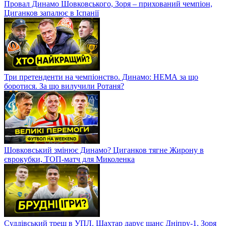
Провал Динамо Шовковського, Зоря – прихований чемпіон,
Циганков запалює в Іспанії
Три претенденти на чемпіонство. Динамо: НЕМА за що
боротися. За що вилучили Ротаня?
Шовковський змінює Динамо? Циганков тягне Жирону в
єврокубки, ТОП-матч для Миколенка
Суддівський треш в УПЛ. Шахтар дарує шанс Дніпру-1, Зоря