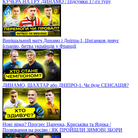
Помилки суддів, втрата лідерства Дніпром-1/ РЕАКЦІЯ
КУЧЕРА НА ГРУ ДИНАМО / Підсумки 17-го туру
Вирішальний матч Динамо і Дніпра-1, Циганков дивує
Іспанію, битва українців у Франції
ДИНАМО, ШАХТАР або ДНІПРО-1. Чи буде СЕНСАЦІЯ?