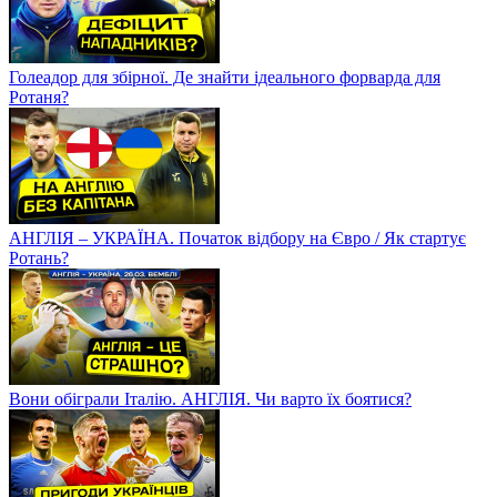
Голеадор для збірної. Де знайти ідеального форварда для
Ротаня?
АНГЛІЯ – УКРАЇНА. Початок відбору на Євро / Як стартує
Ротань?
Вони обіграли Італію. АНГЛІЯ. Чи варто їх боятися?