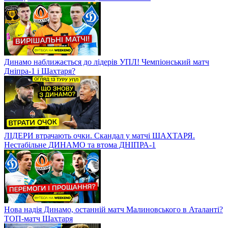
Динамо наближається до лідерів УПЛ! Чемпіонський матч
Дніпра-1 і Шахтаря?
ЛІДЕРИ втрачають очки. Скандал у матчі ШАХТАРЯ.
Нестабільне ДИНАМО та втома ДНІПРА-1
Нова надія Динамо, останній матч Малиновського в Аталанті?
ТОП-матч Шахтаря