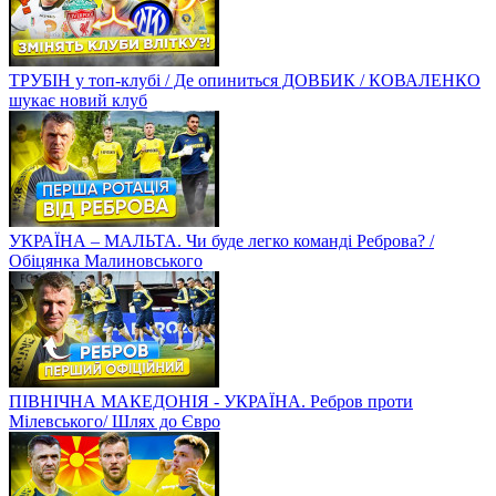
ТРУБІН у топ-клубі / Де опиниться ДОВБИК / КОВАЛЕНКО
шукає новий клуб
УКРАЇНА – МАЛЬТА. Чи буде легко команді Реброва? /
Обіцянка Малиновського
ПІВНІЧНА МАКЕДОНІЯ - УКРАЇНА. Ребров проти
Мілевського/ Шлях до Євро