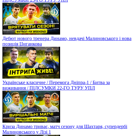
Дебют нового тренера Динамо, невдачі Малиновського і нова
позиція Циганкова
Українське класичне / Перемога Дніпра-1 / Битва за
виживання / ПІДСУМКИ 22-ГО ТУРУ УПЛ
Криза Динамо триває, матч сезону для Шахтаря, супердербі
Малиновського у Лізі 1