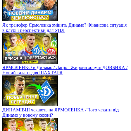
Як трансфер Ярмоленка змінить Динамо? Фінансова ситуація
в клубі і перспективи для УПЛ
ЯРМОЛЕНКО в Динамо / Лаціо і Жирона хочуть ДОВБИКА /
Новий талант для ШАХТАРЯ
ДИНАМІВЦІ чекають на ЯРМОЛЕНКА / Чого чекати від
Динамо у новому сезоні?