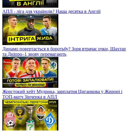
АПЛ - ліга для українців? Наша десятка в Англії
Динамо повертається в боротьбу? Зоря втрачає очки, Шахтар
та Дніпро–1 знову перемагають
Жорстокий хейт Мудрика, зарплатня Циганкова у Жироні і
ТОП-матч Зінченка в АПЛ