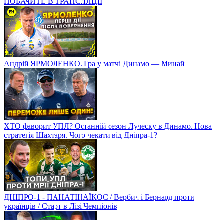
ПОБАЧИТЕ В ТРАНСЛЯЦІЇ
Андрій ЯРМОЛЕНКО. Гра у матчі Динамо — Минай
ХТО фаворит УПЛ? Останній сезон Луческу в Динамо. Нова
стратегія Шахтаря. Чого чекати від Дніпра-1?
ДНІПРО-1 - ПАНАТІНАЇКОС / Вербич і Бернард проти
українців / Старт в Лізі Чемпіонів