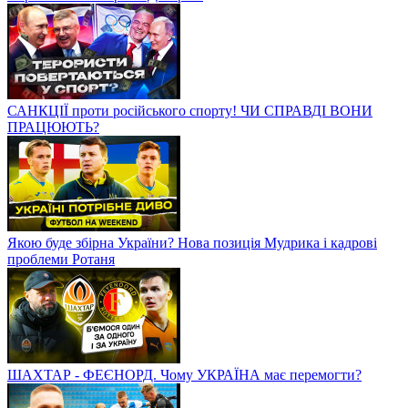
САНКЦІЇ проти російського спорту! ЧИ СПРАВДІ ВОНИ
ПРАЦЮЮТЬ?
Якою буде збірна України? Нова позиція Мудрика і кадрові
проблеми Ротаня
ШАХТАР - ФЕЄНОРД. Чому УКРАЇНА має перемогти?