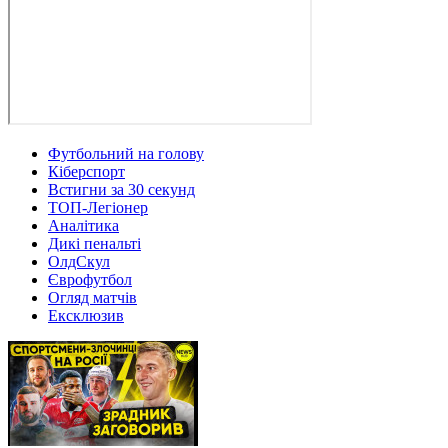
Футбольний на голову
Кіберспорт
Встигни за 30 секунд
ТОП-Легіонер
Аналітика
Дикі пенальті
ОлдСкул
Єврофутбол
Огляд матчів
Ексклюзив