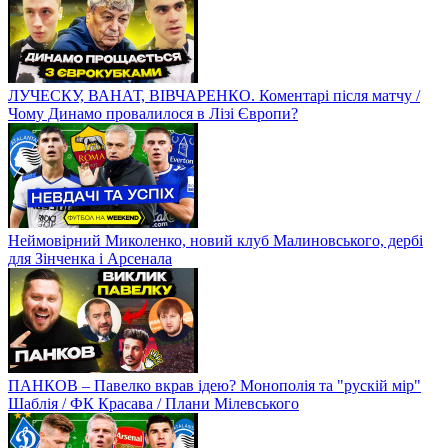
ЛУЧЕСКУ, ВАНАТ, ВІВЧАРЕНКО. Коментарі після матчу /
Чому Динамо провалилося в Лізі Європи?
Неймовірний Миколенко, новий клуб Малиновського, дербі
для Зінченка і Арсенала
ПАНКОВ – Павелко вкрав ідею? Монополія та "рускій мір"
Шаблія / ФК Красава / Плани Мілевського