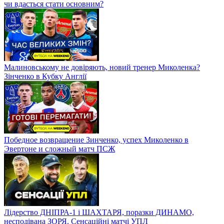
чи вдасться стати основним?
Малиновському не довіряють, новий тренер Миколенка?
Зінченко в Кубку Англії
Победное возвращение Зинченко, успех Миколенко в
Эвертоне и сложный матч ПСЖ
Лідерство ДНІПРА-1 і ШАХТАРЯ, поразки ДИНАМО,
несподівана ЗОРЯ. Сенсаційні матчі УПЛ