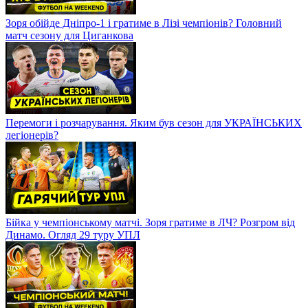
Зоря обійде Дніпро-1 і гратиме в Лізі чемпіонів? Головний
матч сезону для Циганкова
Перемоги і розчарування. Яким був сезон для УКРАЇНСЬКИХ
легіонерів?
Бійка у чемпіонському матчі. Зоря гратиме в ЛЧ? Розгром від
Динамо. Огляд 29 туру УПЛ