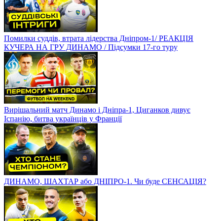
Помилки суддів, втрата лідерства Дніпром-1/ РЕАКЦІЯ
КУЧЕРА НА ГРУ ДИНАМО / Підсумки 17-го туру
Вирішальний матч Динамо і Дніпра-1, Циганков дивує
Іспанію, битва українців у Франції
ДИНАМО, ШАХТАР або ДНІПРО-1. Чи буде СЕНСАЦІЯ?