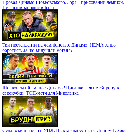
Провал Динамо Шовковського, Зоря – прихований чемпіон,
Циганков запалює в Іспанії
Три претенденти на чемпіонство. Динамо: НЕМА за що
боротися. За що вилучили Ротаня?
Шовковський змінює Динамо? Циганков тягне Жирону в
єврокубки, ТОП-матч для Миколенка
Суддівський треш в УПЛ. Шахтар дарує шанс Дніпру-1, Зоря