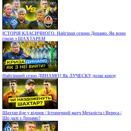
ІСТОРІЯ КЛАСИЧНОГО. Найгірші сезони Динамо. Як вони
грали з ШАХТАРЕМ
Найгірший сезон ДИНАМО? Як ЛУЧЕСКУ долає кризу
Шахтар йде у відрив / Історичний матч Металіста і Вереса /
Що далі з Динамо?