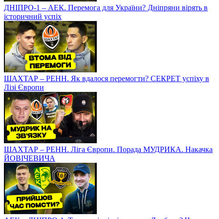
ДНІПРО-1 – АЕК. Перемога для України? Дніпряни вірять в
історичний успіх
ШАХТАР – РЕНН. Як вдалося перемогти? СЕКРЕТ успіху в
Лізі Європи
ШАХТАР – РЕНН. Ліга Європи. Порада МУДРИКА. Накачка
ЙОВІЧЕВИЧА