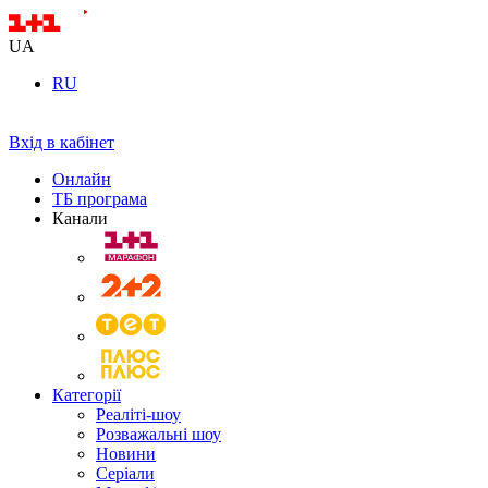
UA
RU
Вхід в кабінет
Онлайн
ТБ програма
Канали
Категорії
Реаліті-шоу
Розважальні шоу
Новини
Серіали