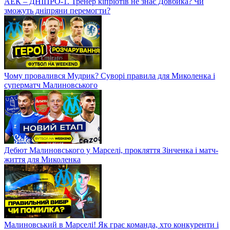
АЕК – ДНІПРО-1. Тренер кіпріотів не знає Довбика? Чи
зможуть дніпряни перемогти?
Чому провалився Мудрик? Суворі правила для Миколенка і
суперматч Малиновського
Дебют Малиновського у Марселі, прокляття Зінченка і матч-
життя для Миколенка
Малиновський в Марселі! Як грає команда, хто конкуренти і