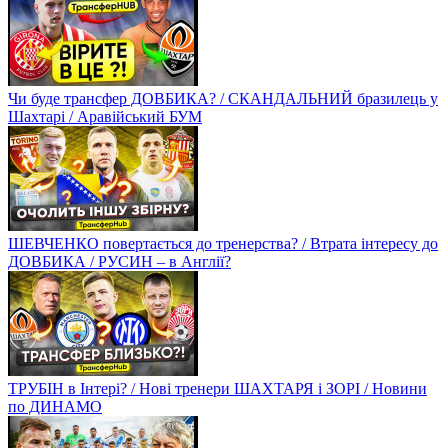
Чи буде трансфер ДОВБИКА? / СКАНДАЛЬНИЙ бразилець у
Шахтарі / Аравійський БУМ
ШЕВЧЕНКО повертається до тренерства? / Втрата інтересу до
ДОВБИКА / РУСИН – в Англії?
ТРУБІН в Інтері? / Нові тренери ШАХТАРЯ і ЗОРІ / Новини
по ДИНАМО