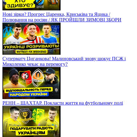
Нові зірки? Прогрес Царенка, Криськіва та Яцика /
Полювання на росіян / ЯК ПРОЙШЛИ ЗИМОВІ ЗБОРИ
Суперматч Циганкова! Малиновський знову шокує ПСЖ і
Миколенко чекає на перемогу?
РЕНН – ШАХТАР. Покласти життя на футбольному полі