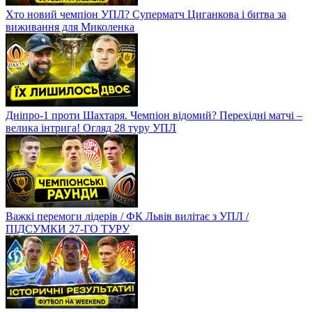
Хто новий чемпіон УПЛ? Суперматч Циганкова і битва за
виживання для Миколенка
Дніпро-1 проти Шахтаря. Чемпіон відомий? Перехідні матчі –
велика інтрига! Огляд 28 туру УПЛ
Важкі перемоги лідерів / ФК Львів вилітає з УПЛ /
ПІДСУМКИ 27-ГО ТУРУ