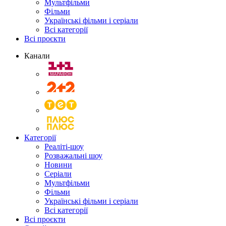
Мультфільми
Фільми
Українські фільми і серіали
Всі категорії
Всі проєкти
Канали
Категорії
Реаліті-шоу
Розважальні шоу
Новини
Серіали
Мультфільми
Фільми
Українські фільми і серіали
Всі категорії
Всі проєкти