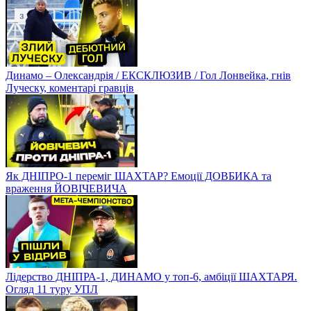
Динамо – Олександрія / ЕКСКЛЮЗИВ / Гол Лонвейка, гнів
Луческу, коментарі гравців
Як ДНІПРО-1 переміг ШАХТАР? Емоції ДОВБИКА та
враження ЙОВІЧЕВИЧА
Лідерство ДНІПРА-1, ДИНАМО у топ-6, амбіції ШАХТАРЯ.
Огляд 11 туру УПЛ