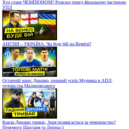
Хто стане ЧЕМПІОНОМ? Розклад перед фінальною частиною
УПЛ
АНГЛІЯ – УКРАЇНА. Чи буде бій на Вемблі?
Останній шанс Динамо, перший успіх Мудрика в АПЛ,
чудова гра Малиновського
Криза Динамо триває, Зоря позмагається за чемпіонство?
Перемоги Шахтаря та Дніпра-1