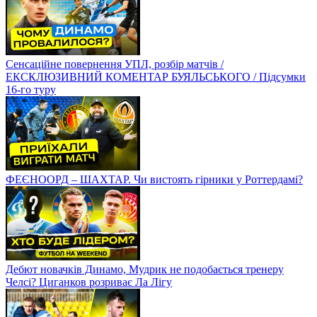
Сенсаційне повернення УПЛ, розбір матчів /
ЕКСКЛЮЗИВНИЙ КОМЕНТАР БУЯЛЬСЬКОГО / Підсумки
16-го туру
ФЕЄНООРД – ШАХТАР. Чи вистоять гірники у Роттердамі?
Дебют новачків Динамо, Мудрик не подобається тренеру
Челсі? Циганков розриває Ла Лігу