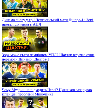
Динамо знову у грі! Чемпіонський матч Дніпра-1 і Зорі,
провал Зінченка в АПЛ
Зоря може стати чемпіоном УПЛ? Шахтар втрачає очки,
перемоги Динамо і Дніпра-1
Чому Мудрик не підходить Челсі? Циганков зачарував
іспанців, проблеми Миколенка