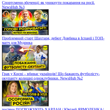
Спортсмени-збоченці: як уникнути покарання на росії.
NewsHub №3
Проблемний старт Шахтаря, дебют Довбика в Іспанії і ТОП-
матч для Мудрика
Грав у Києві – вбиває українців! Що бажають футболісту-
окупанту колишні одноклубники. NewsHub №2
росіяни ПОГРОЖУЮТЬ ХАРЛАН / Ювілей ЯРМОЛЕНКА/