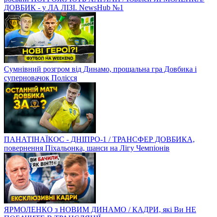
ДОВБИК - у ЛА ЛІЗІ. NewsHub №1
Сумнівний розгром від Динамо, прощальна гра Довбика і
суперновачок Полісся
ПАНАТІНАЇКОС - ДНІПРО-1 / ТРАНСФЕР ДОВБИКА,
повернення Піхальонка, шанси на Лігу Чемпіонів
ЯРМОЛЕНКО з НОВИМ ДИНАМО / КАДРИ, які Ви НЕ