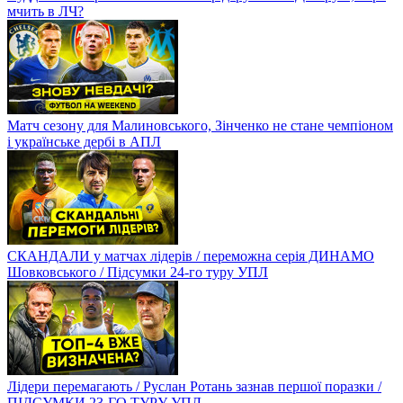
мчить в ЛЧ?
Матч сезону для Малиновського, Зінченко не стане чемпіоном
і українське дербі в АПЛ
СКАНДАЛИ у матчах лідерів / переможна серія ДИНАМО
Шовковського / Підсумки 24-го туру УПЛ
Лідери перемагають / Руслан Ротань зазнав першої поразки /
ПІДСУМКИ 23-ГО ТУРУ УПЛ