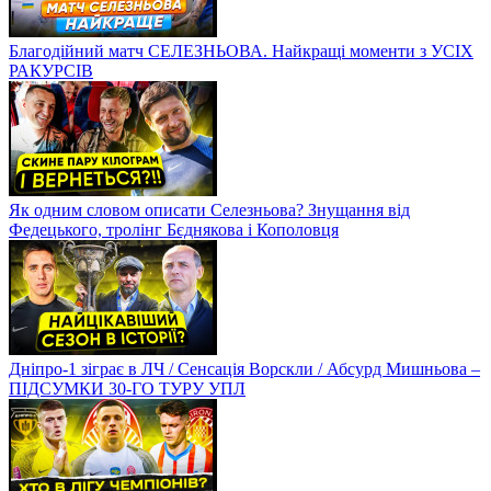
Благодійний матч СЕЛЕЗНЬОВА. Найкращі моменти з УСІХ
РАКУРСІВ
Як одним словом описати Селезньова? Знущання від
Федецького, тролінг Бєднякова і Кополовця
Дніпро-1 зіграє в ЛЧ / Сенсація Ворскли / Абсурд Мишньова –
ПІДСУМКИ 30-ГО ТУРУ УПЛ