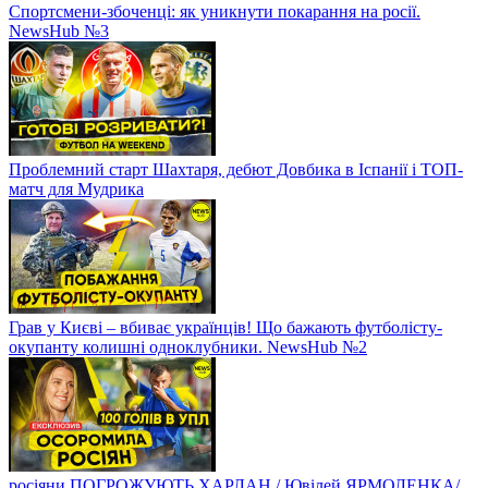
Спортсмени-збоченці: як уникнути покарання на росії.
NewsHub №3
Проблемний старт Шахтаря, дебют Довбика в Іспанії і ТОП-
матч для Мудрика
Грав у Києві – вбиває українців! Що бажають футболісту-
окупанту колишні одноклубники. NewsHub №2
росіяни ПОГРОЖУЮТЬ ХАРЛАН / Ювілей ЯРМОЛЕНКА/