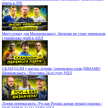
мчить в ЛЧ?
Матч сезону для Малиновського, Зінченко не стане чемпіоном
і українське дербі в АПЛ
СКАНДАЛИ у матчах лідерів / переможна серія ДИНАМО
Шовковського / Підсумки 24-го туру УПЛ
Лідери перемагають / Руслан Ротань зазнав першої поразки /
ПІДСУМКИ 23-ГО ТУРУ УПЛ