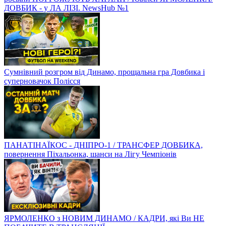
ДОВБИК - у ЛА ЛІЗІ. NewsHub №1
Сумнівний розгром від Динамо, прощальна гра Довбика і
суперновачок Полісся
ПАНАТІНАЇКОС - ДНІПРО-1 / ТРАНСФЕР ДОВБИКА,
повернення Піхальонка, шанси на Лігу Чемпіонів
ЯРМОЛЕНКО з НОВИМ ДИНАМО / КАДРИ, які Ви НЕ