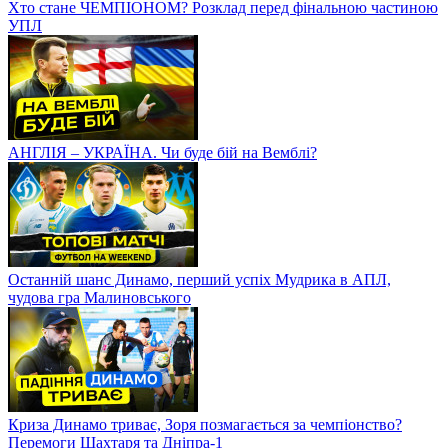
Хто стане ЧЕМПІОНОМ? Розклад перед фінальною частиною
УПЛ
АНГЛІЯ – УКРАЇНА. Чи буде бій на Вемблі?
Останній шанс Динамо, перший успіх Мудрика в АПЛ,
чудова гра Малиновського
Криза Динамо триває, Зоря позмагається за чемпіонство?
Перемоги Шахтаря та Дніпра-1