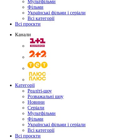
Мультфільми
Фільми
Українські фільми і серіали
Всі категорії
Всі проєкти
Канали
Категорії
Реаліті-шоу
Розважальні шоу
Новини
Серіали
Мультфільми
Фільми
Українські фільми і серіали
Всі категорії
Всі проєкти