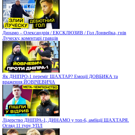
Динамо – Олександрія / ЕКСКЛЮЗИВ / Гол Лонвейка, гнів
Луческу, коментарі гравців
Як ДНІПРО-1 переміг ШАХТАР? Емоції ДОВБИКА та
враження ЙОВІЧЕВИЧА
Лідерство ДНІПРА-1, ДИНАМО у топ-6, амбіції ШАХТАРЯ.
Огляд 11 туру УПЛ