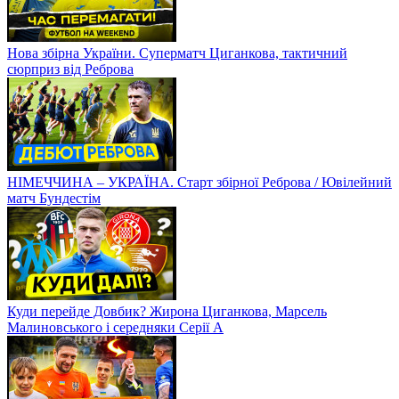
Нова збірна України. Суперматч Циганкова, тактичний
сюрприз від Реброва
НІМЕЧЧИНА – УКРАЇНА. Старт збірної Реброва / Ювілейний
матч Бундестім
Куди перейде Довбик? Жирона Циганкова, Марсель
Малиновського і середняки Серії А