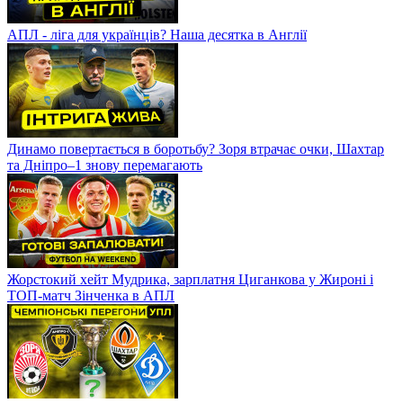
АПЛ - ліга для українців? Наша десятка в Англії
Динамо повертається в боротьбу? Зоря втрачає очки, Шахтар
та Дніпро–1 знову перемагають
Жорстокий хейт Мудрика, зарплатня Циганкова у Жироні і
ТОП-матч Зінченка в АПЛ