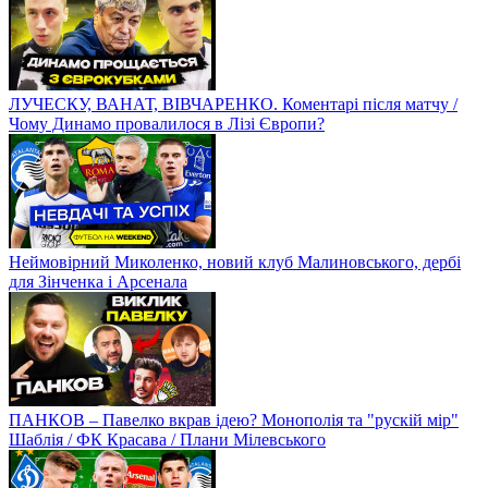
ЛУЧЕСКУ, ВАНАТ, ВІВЧАРЕНКО. Коментарі після матчу /
Чому Динамо провалилося в Лізі Європи?
Неймовірний Миколенко, новий клуб Малиновського, дербі
для Зінченка і Арсенала
ПАНКОВ – Павелко вкрав ідею? Монополія та "рускій мір"
Шаблія / ФК Красава / Плани Мілевського