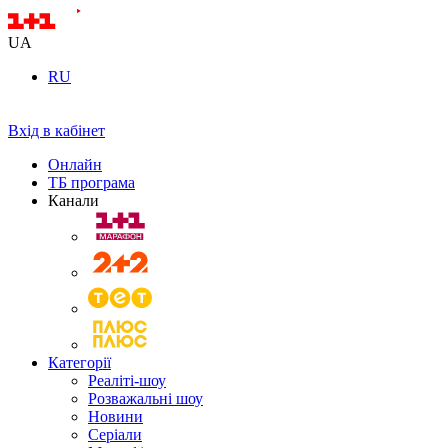
UA
RU
Вхід в кабінет
Онлайн
ТБ програма
Канали
Категорії
Реаліті-шоу
Розважальні шоу
Новини
Серіали