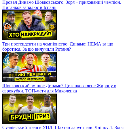
Провал Динамо Шовковського, Зоря – прихований чемпіон,
Циганков запалює в Іспанії
Три претенденти на чемпіонство. Динамо: НЕМА за що
боротися. За що вилучили Ротаня?
Шовковський змінює Динамо? Циганков тягне Жирону в
єврокубки, ТОП-матч для Миколенка
Суддівський треш в УПЛ. Шахтар дарує шанс Дніпру-1, Зоря