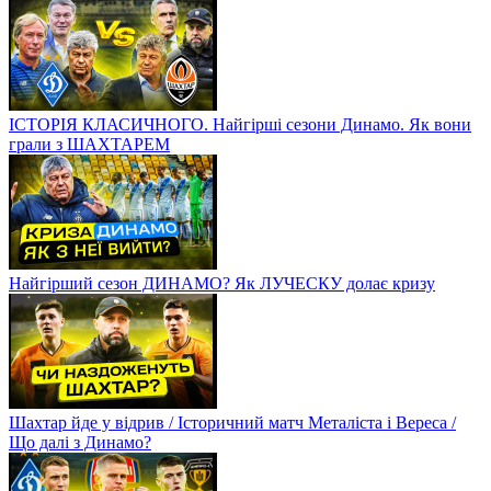
ІСТОРІЯ КЛАСИЧНОГО. Найгірші сезони Динамо. Як вони
грали з ШАХТАРЕМ
Найгірший сезон ДИНАМО? Як ЛУЧЕСКУ долає кризу
Шахтар йде у відрив / Історичний матч Металіста і Вереса /
Що далі з Динамо?