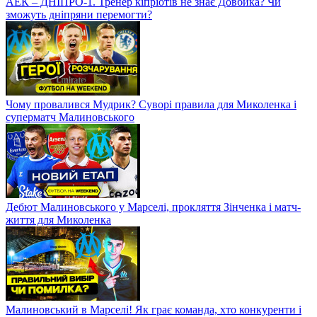
АЕК – ДНІПРО-1. Тренер кіпріотів не знає Довбика? Чи
зможуть дніпряни перемогти?
Чому провалився Мудрик? Суворі правила для Миколенка і
суперматч Малиновського
Дебют Малиновського у Марселі, прокляття Зінченка і матч-
життя для Миколенка
Малиновський в Марселі! Як грає команда, хто конкуренти і