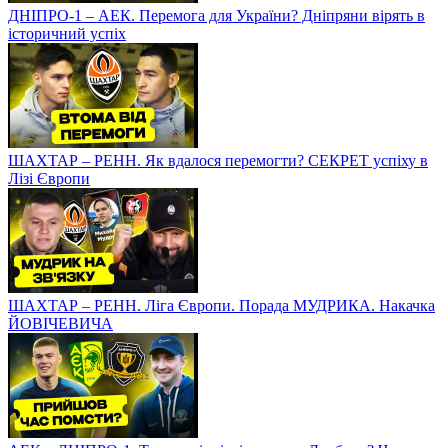
ДНІПРО-1 – АЕК. Перемога для України? Дніпряни вірять в
історичний успіх
ШАХТАР – РЕНН. Як вдалося перемогти? СЕКРЕТ успіху в
Лізі Європи
ШАХТАР – РЕНН. Ліга Європи. Порада МУДРИКА. Накачка
ЙОВІЧЕВИЧА