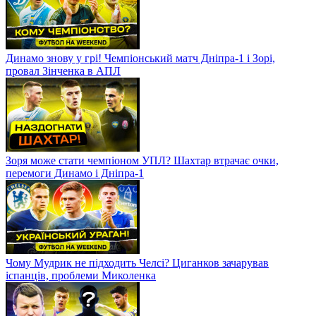
Динамо знову у грі! Чемпіонський матч Дніпра-1 і Зорі,
провал Зінченка в АПЛ
Зоря може стати чемпіоном УПЛ? Шахтар втрачає очки,
перемоги Динамо і Дніпра-1
Чому Мудрик не підходить Челсі? Циганков зачарував
іспанців, проблеми Миколенка