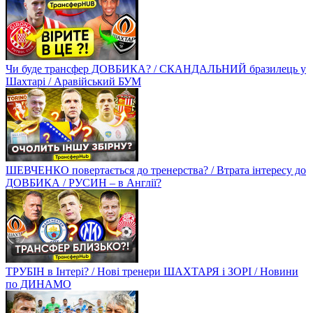
Чи буде трансфер ДОВБИКА? / СКАНДАЛЬНИЙ бразилець у
Шахтарі / Аравійський БУМ
ШЕВЧЕНКО повертається до тренерства? / Втрата інтересу до
ДОВБИКА / РУСИН – в Англії?
ТРУБІН в Інтері? / Нові тренери ШАХТАРЯ і ЗОРІ / Новини
по ДИНАМО