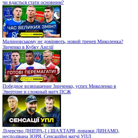
чи вдасться стати основним?
Малиновському не довіряють, новий тренер Миколенка?
Зінченко в Кубку Англії
Победное возвращение Зинченко, успех Миколенко в
Эвертоне и сложный матч ПСЖ
Лідерство ДНІПРА-1 і ШАХТАРЯ, поразки ДИНАМО,
несподівана ЗОРЯ. Сенсаційні матчі УПЛ