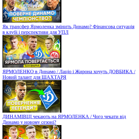
Як трансфер Ярмоленка змінить Динамо? Фінансова ситуація
в клубі і перспективи для УПЛ
ЯРМОЛЕНКО в Динамо / Лаціо і Жирона хочуть ДОВБИКА /
Новий талант для ШАХТАРЯ
ДИНАМІВЦІ чекають на ЯРМОЛЕНКА / Чого чекати від
Динамо у новому сезоні?