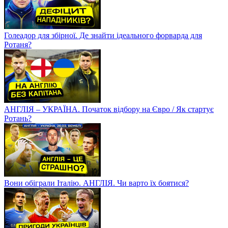
Голеадор для збірної. Де знайти ідеального форварда для
Ротаня?
АНГЛІЯ – УКРАЇНА. Початок відбору на Євро / Як стартує
Ротань?
Вони обіграли Італію. АНГЛІЯ. Чи варто їх боятися?