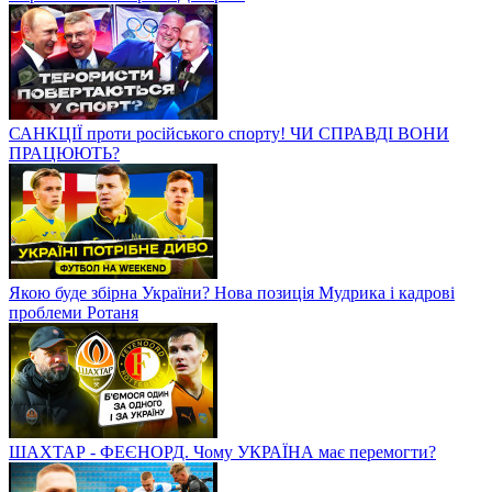
САНКЦІЇ проти російського спорту! ЧИ СПРАВДІ ВОНИ
ПРАЦЮЮТЬ?
Якою буде збірна України? Нова позиція Мудрика і кадрові
проблеми Ротаня
ШАХТАР - ФЕЄНОРД. Чому УКРАЇНА має перемогти?