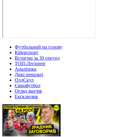
Футбольний на голову
Кіберспорт
Встигни за 30 секунд
ТОП-Легіонер
Аналітика
Дикі пенальті
ОлдСкул
Єврофутбол
Огляд матчів
Ексклюзив