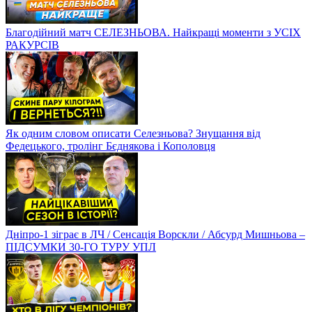
Благодійний матч СЕЛЕЗНЬОВА. Найкращі моменти з УСІХ
РАКУРСІВ
Як одним словом описати Селезньова? Знущання від
Федецького, тролінг Бєднякова і Кополовця
Дніпро-1 зіграє в ЛЧ / Сенсація Ворскли / Абсурд Мишньова –
ПІДСУМКИ 30-ГО ТУРУ УПЛ