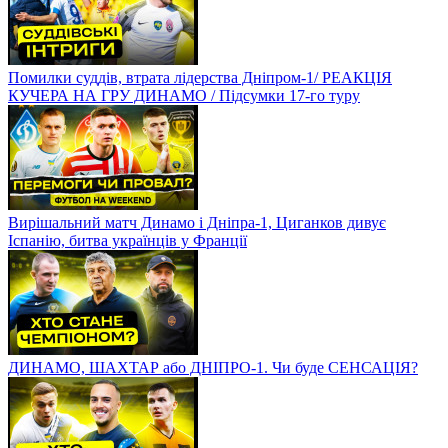
Помилки суддів, втрата лідерства Дніпром-1/ РЕАКЦІЯ
КУЧЕРА НА ГРУ ДИНАМО / Підсумки 17-го туру
Вирішальний матч Динамо і Дніпра-1, Циганков дивує
Іспанію, битва українців у Франції
ДИНАМО, ШАХТАР або ДНІПРО-1. Чи буде СЕНСАЦІЯ?