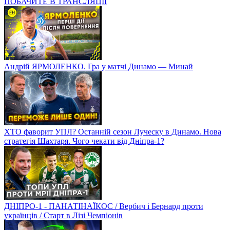
ПОБАЧИТЕ В ТРАНСЛЯЦІЇ
Андрій ЯРМОЛЕНКО. Гра у матчі Динамо — Минай
ХТО фаворит УПЛ? Останній сезон Луческу в Динамо. Нова
стратегія Шахтаря. Чого чекати від Дніпра-1?
ДНІПРО-1 - ПАНАТІНАЇКОС / Вербич і Бернард проти
українців / Старт в Лізі Чемпіонів