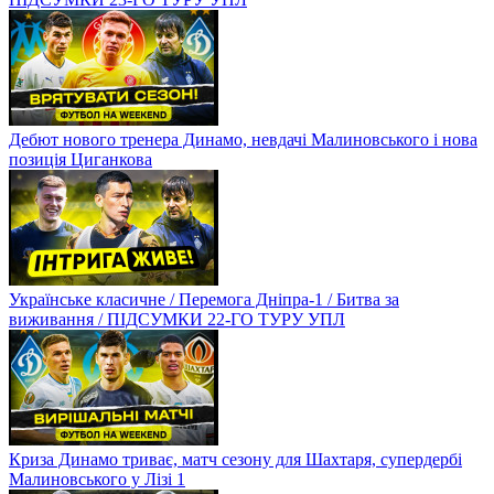
Дебют нового тренера Динамо, невдачі Малиновського і нова
позиція Циганкова
Українське класичне / Перемога Дніпра-1 / Битва за
виживання / ПІДСУМКИ 22-ГО ТУРУ УПЛ
Криза Динамо триває, матч сезону для Шахтаря, супердербі
Малиновського у Лізі 1