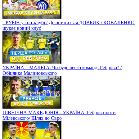
ТРУБІН у топ-клубі / Де опиниться ДОВБИК / КОВАЛЕНКО
шукає новий клуб
УКРАЇНА – МАЛЬТА. Чи буде легко команді Реброва? /
Обіцянка Малиновського
ПІВНІЧНА МАКЕДОНІЯ - УКРАЇНА. Ребров проти
Мілевського/ Шлях до Євро