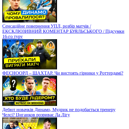
Сенсаційне повернення УПЛ, розбір матчів /
ЕКСКЛЮЗИВНИЙ КОМЕНТАР БУЯЛЬСЬКОГО / Підсумки
16-го туру
ФЕЄНООРД – ШАХТАР. Чи вистоять гірники у Роттердамі?
Дебют новачків Динамо, Мудрик не подобається тренеру
Челсі? Циганков розриває Ла Лігу