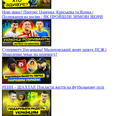
Нові зірки? Прогрес Царенка, Криськіва та Яцика /
Полювання на росіян / ЯК ПРОЙШЛИ ЗИМОВІ ЗБОРИ
Суперматч Циганкова! Малиновський знову шокує ПСЖ і
Миколенко чекає на перемогу?
РЕНН – ШАХТАР. Покласти життя на футбольному полі