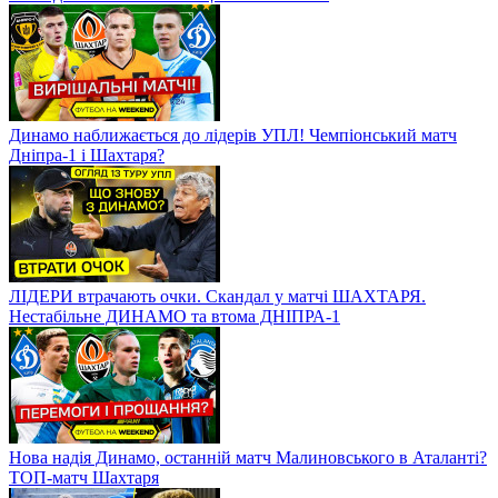
Динамо наближається до лідерів УПЛ! Чемпіонський матч
Дніпра-1 і Шахтаря?
ЛІДЕРИ втрачають очки. Скандал у матчі ШАХТАРЯ.
Нестабільне ДИНАМО та втома ДНІПРА-1
Нова надія Динамо, останній матч Малиновського в Аталанті?
ТОП-матч Шахтаря