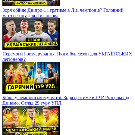
Зоря обійде Дніпро-1 і гратиме в Лізі чемпіонів? Головний
матч сезону для Циганкова
Перемоги і розчарування. Яким був сезон для УКРАЇНСЬКИХ
легіонерів?
Бійка у чемпіонському матчі. Зоря гратиме в ЛЧ? Розгром від
Динамо. Огляд 29 туру УПЛ