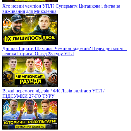
Хто новий чемпіон УПЛ? Суперматч Циганкова і битва за
виживання для Миколенка
Дніпро-1 проти Шахтаря. Чемпіон відомий? Перехідні матчі –
велика інтрига! Огляд 28 туру УПЛ
Важкі перемоги лідерів / ФК Львів вилітає з УПЛ /
ПІДСУМКИ 27-ГО ТУРУ