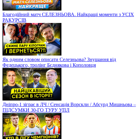
Благодійний матч СЕЛЕЗНЬОВА. Найкращі моменти з УСІХ
РАКУРСІВ
Як одним словом описати Селезньова? Знущання від
Федецького, тролінг Бєднякова і Кополовця
Дніпро-1 зіграє в ЛЧ / Сенсація Ворскли / Абсурд Мишньова –
ПІДСУМКИ 30-ГО ТУРУ УПЛ