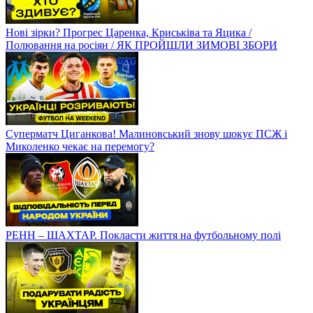
Нові зірки? Прогрес Царенка, Криськіва та Яцика /
Полювання на росіян / ЯК ПРОЙШЛИ ЗИМОВІ ЗБОРИ
Суперматч Циганкова! Малиновський знову шокує ПСЖ і
Миколенко чекає на перемогу?
РЕНН – ШАХТАР. Покласти життя на футбольному полі