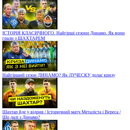
ІСТОРІЯ КЛАСИЧНОГО. Найгірші сезони Динамо. Як вони
грали з ШАХТАРЕМ
Найгірший сезон ДИНАМО? Як ЛУЧЕСКУ долає кризу
Шахтар йде у відрив / Історичний матч Металіста і Вереса /
Що далі з Динамо?