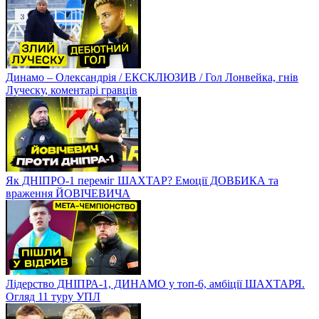
Динамо – Олександрія / ЕКСКЛЮЗИВ / Гол Лонвейка, гнів
Луческу, коментарі гравців
Як ДНІПРО-1 переміг ШАХТАР? Емоції ДОВБИКА та
враження ЙОВІЧЕВИЧА
Лідерство ДНІПРА-1, ДИНАМО у топ-6, амбіції ШАХТАРЯ.
Огляд 11 туру УПЛ