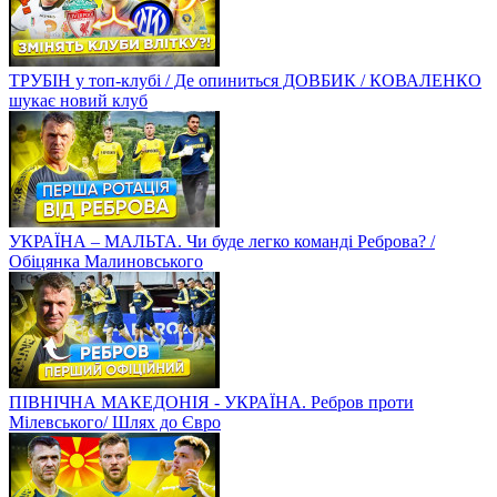
ТРУБІН у топ-клубі / Де опиниться ДОВБИК / КОВАЛЕНКО
шукає новий клуб
УКРАЇНА – МАЛЬТА. Чи буде легко команді Реброва? /
Обіцянка Малиновського
ПІВНІЧНА МАКЕДОНІЯ - УКРАЇНА. Ребров проти
Мілевського/ Шлях до Євро