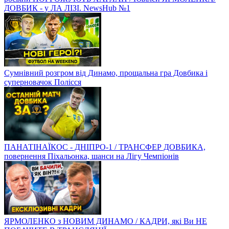
ДОВБИК - у ЛА ЛІЗІ. NewsHub №1
Сумнівний розгром від Динамо, прощальна гра Довбика і
суперновачок Полісся
ПАНАТІНАЇКОС - ДНІПРО-1 / ТРАНСФЕР ДОВБИКА,
повернення Піхальонка, шанси на Лігу Чемпіонів
ЯРМОЛЕНКО з НОВИМ ДИНАМО / КАДРИ, які Ви НЕ