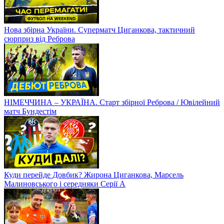
Нова збірна України. Суперматч Циганкова, тактичний
сюрприз від Реброва
НІМЕЧЧИНА – УКРАЇНА. Старт збірної Реброва / Ювілейний
матч Бундестім
Куди перейде Довбик? Жирона Циганкова, Марсель
Малиновського і середняки Серії А