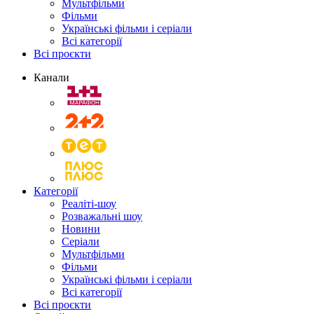
Мультфільми
Фільми
Українські фільми і серіали
Всі категорії
Всі проєкти
Канали
Категорії
Реаліті-шоу
Розважальні шоу
Новини
Серіали
Мультфільми
Фільми
Українські фільми і серіали
Всі категорії
Всі проєкти