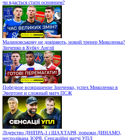
чи вдасться стати основним?
Малиновському не довіряють, новий тренер Миколенка?
Зінченко в Кубку Англії
Победное возвращение Зинченко, успех Миколенко в
Эвертоне и сложный матч ПСЖ
Лідерство ДНІПРА-1 і ШАХТАРЯ, поразки ДИНАМО,
несподівана ЗОРЯ. Сенсаційні матчі УПЛ