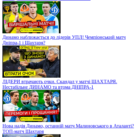
Динамо наближається до лідерів УПЛ! Чемпіонський матч
Дніпра-1 і Шахтаря?
ЛІДЕРИ втрачають очки. Скандал у матчі ШАХТАРЯ.
Нестабільне ДИНАМО та втома ДНІПРА-1
Нова надія Динамо, останній матч Малиновського в Аталанті?
ТОП-матч Шахтаря