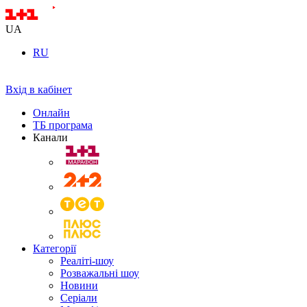
UA
RU
Вхід в кабінет
Онлайн
ТБ програма
Канали
Категорії
Реаліті-шоу
Розважальні шоу
Новини
Серіали