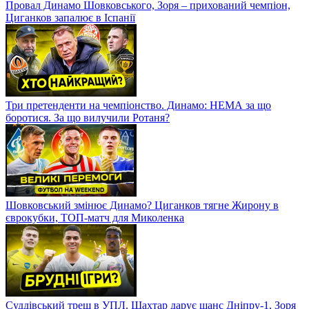
Провал Динамо Шовковського, Зоря – прихований чемпіон,
Циганков запалює в Іспанії
Три претенденти на чемпіонство. Динамо: НЕМА за що
боротися. За що вилучили Ротаня?
Шовковський змінює Динамо? Циганков тягне Жирону в
єврокубки, ТОП-матч для Миколенка
Суддівський треш в УПЛ. Шахтар дарує шанс Дніпру-1, Зоря