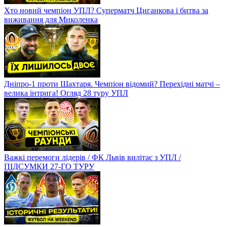
Хто новий чемпіон УПЛ? Суперматч Циганкова і битва за
виживання для Миколенка
Дніпро-1 проти Шахтаря. Чемпіон відомий? Перехідні матчі –
велика інтрига! Огляд 28 туру УПЛ
Важкі перемоги лідерів / ФК Львів вилітає з УПЛ /
ПІДСУМКИ 27-ГО ТУРУ