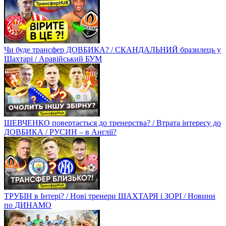
Чи буде трансфер ДОВБИКА? / СКАНДАЛЬНИЙ бразилець у
Шахтарі / Аравійський БУМ
ШЕВЧЕНКО повертається до тренерства? / Втрата інтересу до
ДОВБИКА / РУСИН – в Англії?
ТРУБІН в Інтері? / Нові тренери ШАХТАРЯ і ЗОРІ / Новини
по ДИНАМО