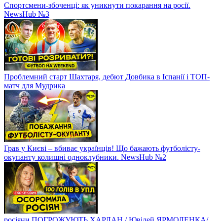
Спортсмени-збоченці: як уникнути покарання на росії.
NewsHub №3
Проблемний старт Шахтаря, дебют Довбика в Іспанії і ТОП-
матч для Мудрика
Грав у Києві – вбиває українців! Що бажають футболісту-
окупанту колишні одноклубники. NewsHub №2
росіяни ПОГРОЖУЮТЬ ХАРЛАН / Ювілей ЯРМОЛЕНКА/