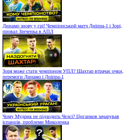
Динамо знову у грі! Чемпіонський матч Дніпра-1 і Зорі,
провал Зінченка в АПЛ
Зоря може стати чемпіоном УПЛ? Шахтар втрачає очки,
перемоги Динамо і Дніпра-1
Чому Мудрик не підходить Челсі? Циганков зачарував
іспанців, проблеми Миколенка