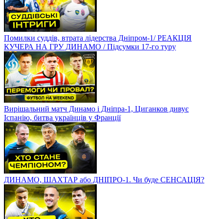
Помилки суддів, втрата лідерства Дніпром-1/ РЕАКЦІЯ
КУЧЕРА НА ГРУ ДИНАМО / Підсумки 17-го туру
Вирішальний матч Динамо і Дніпра-1, Циганков дивує
Іспанію, битва українців у Франції
ДИНАМО, ШАХТАР або ДНІПРО-1. Чи буде СЕНСАЦІЯ?