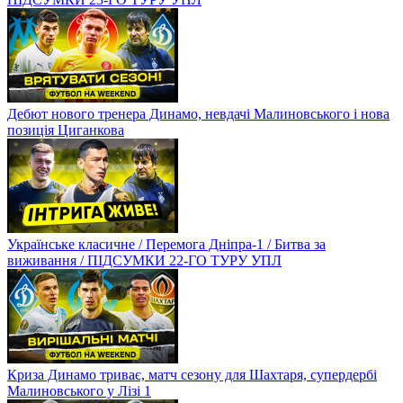
Дебют нового тренера Динамо, невдачі Малиновського і нова
позиція Циганкова
Українське класичне / Перемога Дніпра-1 / Битва за
виживання / ПІДСУМКИ 22-ГО ТУРУ УПЛ
Криза Динамо триває, матч сезону для Шахтаря, супердербі
Малиновського у Лізі 1