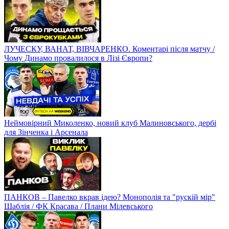
ЛУЧЕСКУ, ВАНАТ, ВІВЧАРЕНКО. Коментарі після матчу /
Чому Динамо провалилося в Лізі Європи?
Неймовірний Миколенко, новий клуб Малиновського, дербі
для Зінченка і Арсенала
ПАНКОВ – Павелко вкрав ідею? Монополія та "рускій мір"
Шаблія / ФК Красава / Плани Мілевського