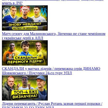
мчить в ЛЧ?
Матч сезону для Малиновського, Зінченко не стане чемпіоном
і українське дербі в АПЛ
СКАНДАЛИ у матчах лідерів / переможна серія ДИНАМО
Шовковського / Підсумки 24-го туру УПЛ
Лідери перемагають / Руслан Ротань зазнав першої поразки /
ПІДСУМКИ 23-ГО ТУРУ УПЛ