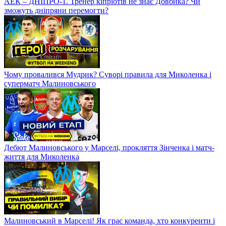
АЕК – ДНІПРО-1. Тренер кіпріотів не знає Довбика? Чи
зможуть дніпряни перемогти?
Чому провалився Мудрик? Суворі правила для Миколенка і
суперматч Малиновського
Дебют Малиновського у Марселі, прокляття Зінченка і матч-
життя для Миколенка
Малиновський в Марселі! Як грає команда, хто конкуренти і