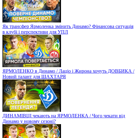
Як трансфер Ярмоленка змінить Динамо? Фінансова ситуація
в клубі і перспективи для УПЛ
ЯРМОЛЕНКО в Динамо / Лаціо і Жирона хочуть ДОВБИКА /
Новий талант для ШАХТАРЯ
ДИНАМІВЦІ чекають на ЯРМОЛЕНКА / Чого чекати від
Динамо у новому сезоні?