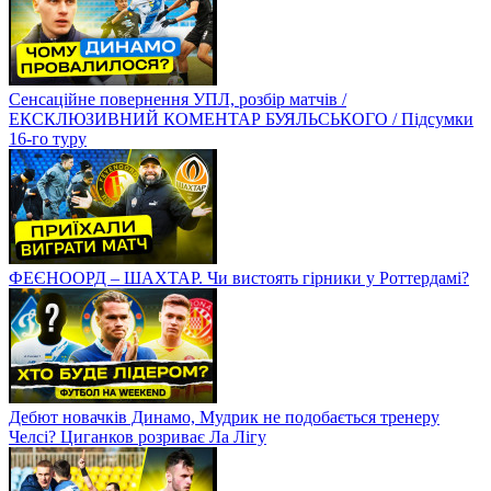
Сенсаційне повернення УПЛ, розбір матчів /
ЕКСКЛЮЗИВНИЙ КОМЕНТАР БУЯЛЬСЬКОГО / Підсумки
16-го туру
ФЕЄНООРД – ШАХТАР. Чи вистоять гірники у Роттердамі?
Дебют новачків Динамо, Мудрик не подобається тренеру
Челсі? Циганков розриває Ла Лігу