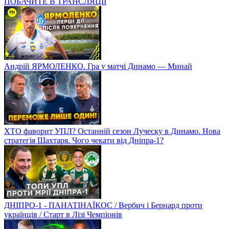
ПОБАЧИТЕ В ТРАНСЛЯЦІЇ
Андрій ЯРМОЛЕНКО. Гра у матчі Динамо — Минай
ХТО фаворит УПЛ? Останній сезон Луческу в Динамо. Нова
стратегія Шахтаря. Чого чекати від Дніпра-1?
ДНІПРО-1 - ПАНАТІНАЇКОС / Вербич і Бернард проти
українців / Старт в Лізі Чемпіонів