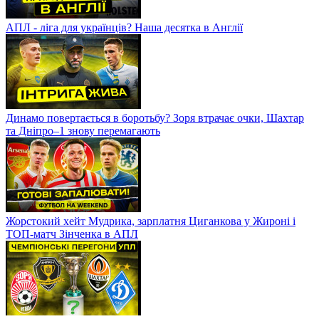
АПЛ - ліга для українців? Наша десятка в Англії
Динамо повертається в боротьбу? Зоря втрачає очки, Шахтар
та Дніпро–1 знову перемагають
Жорстокий хейт Мудрика, зарплатня Циганкова у Жироні і
ТОП-матч Зінченка в АПЛ