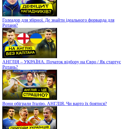
Голеадор для збірної. Де знайти ідеального форварда для
Ротаня?
АНГЛІЯ – УКРАЇНА. Початок відбору на Євро / Як стартує
Ротань?
Вони обіграли Італію. АНГЛІЯ. Чи варто їх боятися?