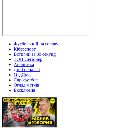
Футбольний на голову
Кіберспорт
Встигни за 30 секунд
ТОП-Легіонер
Аналітика
Дикі пенальті
ОлдСкул
Єврофутбол
Огляд матчів
Ексклюзив