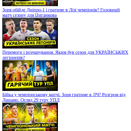
Зоря обійде Дніпро-1 і гратиме в Лізі чемпіонів? Головний
матч сезону для Циганкова
Перемоги і розчарування. Яким був сезон для УКРАЇНСЬКИХ
легіонерів?
Бійка у чемпіонському матчі. Зоря гратиме в ЛЧ? Розгром від
Динамо. Огляд 29 туру УПЛ