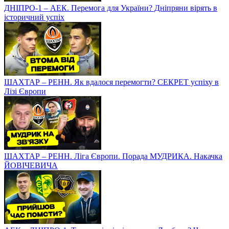
ДНІПРО-1 – АЕК. Перемога для України? Дніпряни вірять в
історичний успіх
ШАХТАР – РЕНН. Як вдалося перемогти? СЕКРЕТ успіху в
Лізі Європи
ШАХТАР – РЕНН. Ліга Європи. Порада МУДРИКА. Накачка
ЙОВІЧЕВИЧА