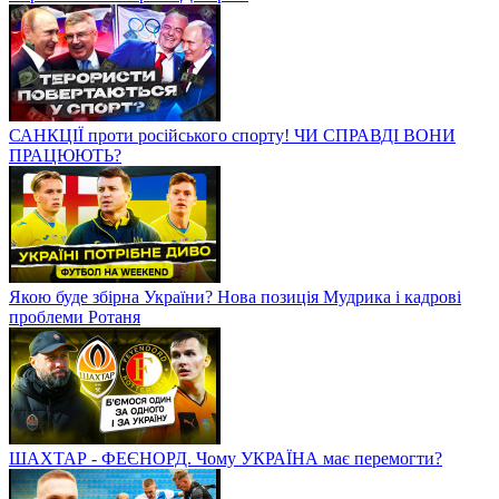
САНКЦІЇ проти російського спорту! ЧИ СПРАВДІ ВОНИ
ПРАЦЮЮТЬ?
Якою буде збірна України? Нова позиція Мудрика і кадрові
проблеми Ротаня
ШАХТАР - ФЕЄНОРД. Чому УКРАЇНА має перемогти?