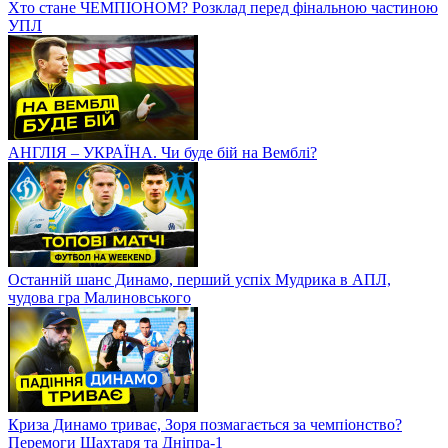
Хто стане ЧЕМПІОНОМ? Розклад перед фінальною частиною
УПЛ
АНГЛІЯ – УКРАЇНА. Чи буде бій на Вемблі?
Останній шанс Динамо, перший успіх Мудрика в АПЛ,
чудова гра Малиновського
Криза Динамо триває, Зоря позмагається за чемпіонство?
Перемоги Шахтаря та Дніпра-1