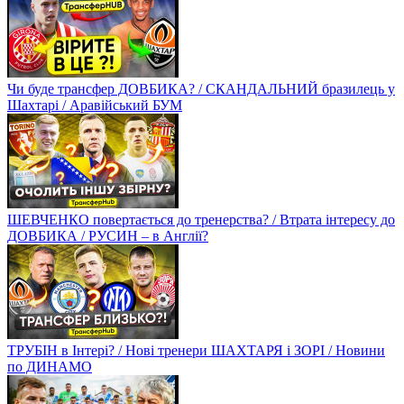
Чи буде трансфер ДОВБИКА? / СКАНДАЛЬНИЙ бразилець у
Шахтарі / Аравійський БУМ
ШЕВЧЕНКО повертається до тренерства? / Втрата інтересу до
ДОВБИКА / РУСИН – в Англії?
ТРУБІН в Інтері? / Нові тренери ШАХТАРЯ і ЗОРІ / Новини
по ДИНАМО