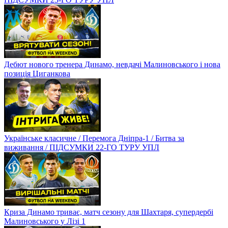
Дебют нового тренера Динамо, невдачі Малиновського і нова
позиція Циганкова
Українське класичне / Перемога Дніпра-1 / Битва за
виживання / ПІДСУМКИ 22-ГО ТУРУ УПЛ
Криза Динамо триває, матч сезону для Шахтаря, супердербі
Малиновського у Лізі 1