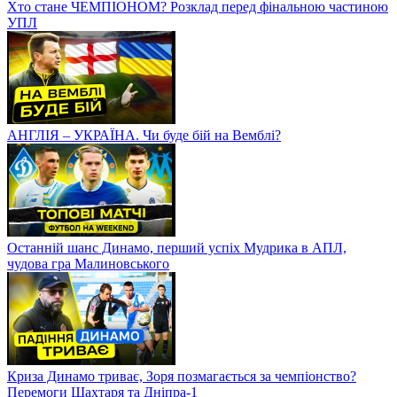
Хто стане ЧЕМПІОНОМ? Розклад перед фінальною частиною
УПЛ
АНГЛІЯ – УКРАЇНА. Чи буде бій на Вемблі?
Останній шанс Динамо, перший успіх Мудрика в АПЛ,
чудова гра Малиновського
Криза Динамо триває, Зоря позмагається за чемпіонство?
Перемоги Шахтаря та Дніпра-1