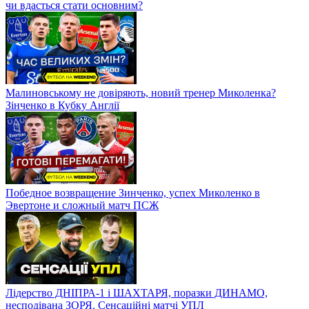
чи вдасться стати основним?
Малиновському не довіряють, новий тренер Миколенка?
Зінченко в Кубку Англії
Победное возвращение Зинченко, успех Миколенко в
Эвертоне и сложный матч ПСЖ
Лідерство ДНІПРА-1 і ШАХТАРЯ, поразки ДИНАМО,
несподівана ЗОРЯ. Сенсаційні матчі УПЛ