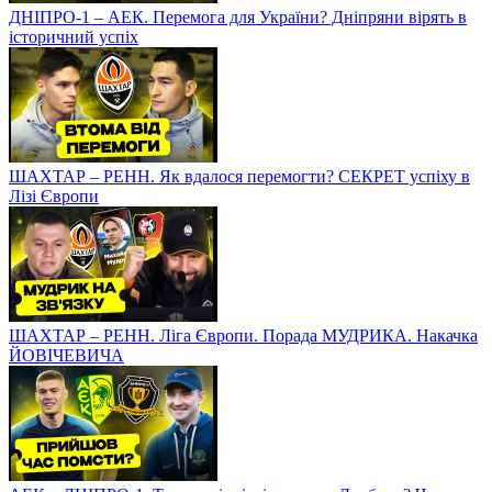
ДНІПРО-1 – АЕК. Перемога для України? Дніпряни вірять в
історичний успіх
ШАХТАР – РЕНН. Як вдалося перемогти? СЕКРЕТ успіху в
Лізі Європи
ШАХТАР – РЕНН. Ліга Європи. Порада МУДРИКА. Накачка
ЙОВІЧЕВИЧА