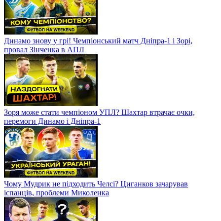
Динамо знову у грі! Чемпіонський матч Дніпра-1 і Зорі,
провал Зінченка в АПЛ
Зоря може стати чемпіоном УПЛ? Шахтар втрачає очки,
перемоги Динамо і Дніпра-1
Чому Мудрик не підходить Челсі? Циганков зачарував
іспанців, проблеми Миколенка