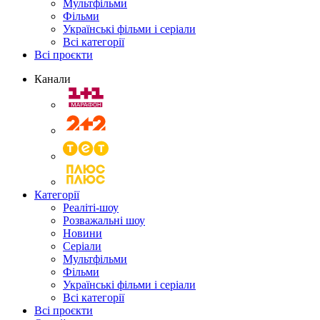
Мультфільми
Фільми
Українські фільми і серіали
Всі категорії
Всі проєкти
Канали
Категорії
Реаліті-шоу
Розважальні шоу
Новини
Серіали
Мультфільми
Фільми
Українські фільми і серіали
Всі категорії
Всі проєкти