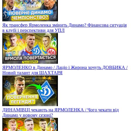
Як трансфер Ярмоленка змінить Динамо? Фінансова ситуація
в клубі і перспективи для УПЛ
ЯРМОЛЕНКО в Динамо / Лаціо і Жирона хочуть ДОВБИКА /
Новий талант для ШАХТАРЯ
ДИНАМІВЦІ чекають на ЯРМОЛЕНКА / Чого чекати від
Динамо у новому сезоні?