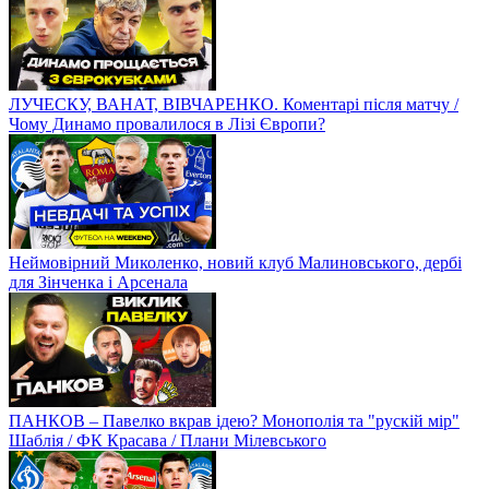
ЛУЧЕСКУ, ВАНАТ, ВІВЧАРЕНКО. Коментарі після матчу /
Чому Динамо провалилося в Лізі Європи?
Неймовірний Миколенко, новий клуб Малиновського, дербі
для Зінченка і Арсенала
ПАНКОВ – Павелко вкрав ідею? Монополія та "рускій мір"
Шаблія / ФК Красава / Плани Мілевського