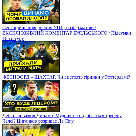
Сенсаційне повернення УПЛ, розбір матчів /
ЕКСКЛЮЗИВНИЙ КОМЕНТАР БУЯЛЬСЬКОГО / Підсумки
16-го туру
ФЕЄНООРД – ШАХТАР. Чи вистоять гірники у Роттердамі?
Дебют новачків Динамо, Мудрик не подобається тренеру
Челсі? Циганков розриває Ла Лігу