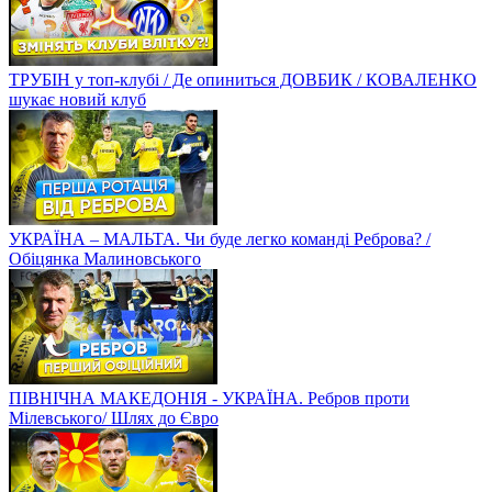
ТРУБІН у топ-клубі / Де опиниться ДОВБИК / КОВАЛЕНКО
шукає новий клуб
УКРАЇНА – МАЛЬТА. Чи буде легко команді Реброва? /
Обіцянка Малиновського
ПІВНІЧНА МАКЕДОНІЯ - УКРАЇНА. Ребров проти
Мілевського/ Шлях до Євро