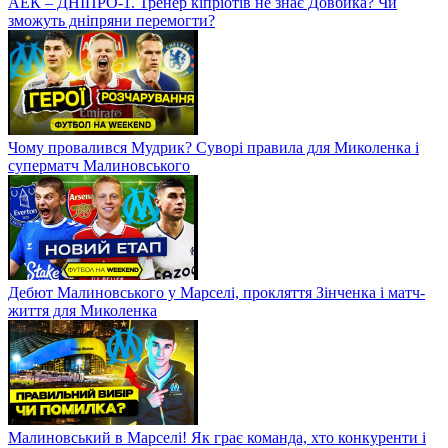
АЕК – ДНІПРО-1. Тренер кіпріотів не знає Довбика? Чи
зможуть дніпряни перемогти?
Чому провалився Мудрик? Суворі правила для Миколенка і
суперматч Малиновського
Дебют Малиновського у Марселі, прокляття Зінченка і матч-
життя для Миколенка
Малиновський в Марселі! Як грає команда, хто конкуренти і