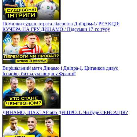
Помилки суддів, втрата лідерства Дніпром-1/ РЕАКЦІЯ
КУЧЕРА НА ГРУ ДИНАМО / Підсумки 17-го туру
Вирішальний матч Динамо і Дніпра-1, Циганков дивує
Іспанію, битва українців у Франції
ДИНАМО, ШАХТАР або ДНІПРО-1. Чи буде СЕНСАЦІЯ?