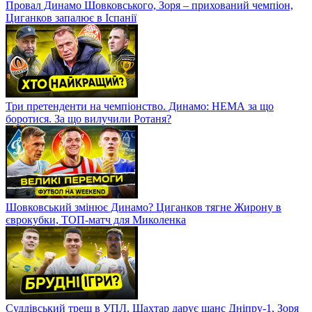
Провал Динамо Шовковського, Зоря – прихований чемпіон,
Циганков запалює в Іспанії
Три претенденти на чемпіонство. Динамо: НЕМА за що
боротися. За що вилучили Ротаня?
Шовковський змінює Динамо? Циганков тягне Жирону в
єврокубки, ТОП-матч для Миколенка
Суддівський треш в УПЛ. Шахтар дарує шанс Дніпру-1, Зоря