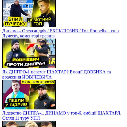
Динамо – Олександрія / ЕКСКЛЮЗИВ / Гол Лонвейка, гнів
Луческу, коментарі гравців
Як ДНІПРО-1 переміг ШАХТАР? Емоції ДОВБИКА та
враження ЙОВІЧЕВИЧА
Лідерство ДНІПРА-1, ДИНАМО у топ-6, амбіції ШАХТАРЯ.
Огляд 11 туру УПЛ