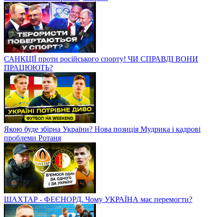
САНКЦІЇ проти російського спорту! ЧИ СПРАВДІ ВОНИ
ПРАЦЮЮТЬ?
Якою буде збірна України? Нова позиція Мудрика і кадрові
проблеми Ротаня
ШАХТАР - ФЕЄНОРД. Чому УКРАЇНА має перемогти?