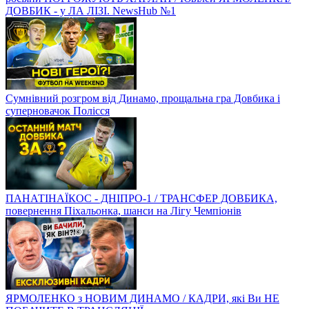
ДОВБИК - у ЛА ЛІЗІ. NewsHub №1
Сумнівний розгром від Динамо, прощальна гра Довбика і
суперновачок Полісся
ПАНАТІНАЇКОС - ДНІПРО-1 / ТРАНСФЕР ДОВБИКА,
повернення Піхальонка, шанси на Лігу Чемпіонів
ЯРМОЛЕНКО з НОВИМ ДИНАМО / КАДРИ, які Ви НЕ