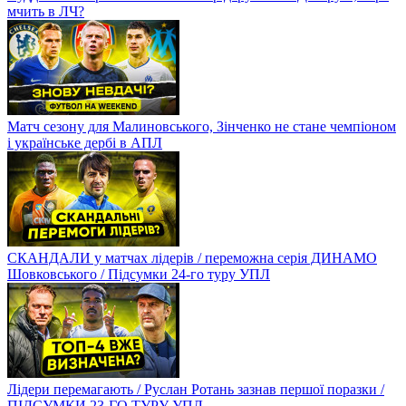
мчить в ЛЧ?
Матч сезону для Малиновського, Зінченко не стане чемпіоном
і українське дербі в АПЛ
СКАНДАЛИ у матчах лідерів / переможна серія ДИНАМО
Шовковського / Підсумки 24-го туру УПЛ
Лідери перемагають / Руслан Ротань зазнав першої поразки /
ПІДСУМКИ 23-ГО ТУРУ УПЛ