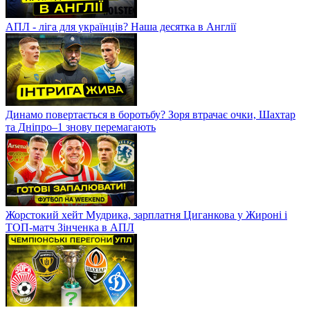
АПЛ - ліга для українців? Наша десятка в Англії
Динамо повертається в боротьбу? Зоря втрачає очки, Шахтар
та Дніпро–1 знову перемагають
Жорстокий хейт Мудрика, зарплатня Циганкова у Жироні і
ТОП-матч Зінченка в АПЛ