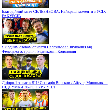
Благодійний матч СЕЛЕЗНЬОВА. Найкращі моменти з УСІХ
РАКУРСІВ
Як одним словом описати Селезньова? Знущання від
Федецького, тролінг Бєднякова і Кополовця
Дніпро-1 зіграє в ЛЧ / Сенсація Ворскли / Абсурд Мишньова –
ПІДСУМКИ 30-ГО ТУРУ УПЛ