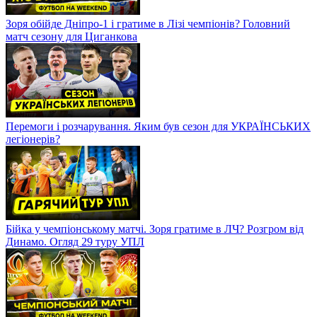
Зоря обійде Дніпро-1 і гратиме в Лізі чемпіонів? Головний
матч сезону для Циганкова
Перемоги і розчарування. Яким був сезон для УКРАЇНСЬКИХ
легіонерів?
Бійка у чемпіонському матчі. Зоря гратиме в ЛЧ? Розгром від
Динамо. Огляд 29 туру УПЛ