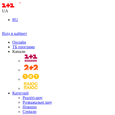
UA
RU
Вхід в кабінет
Онлайн
ТБ програма
Канали
Категорії
Реаліті-шоу
Розважальні шоу
Новини
Серіали