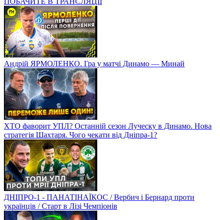
ПОБАЧИТЕ В ТРАНСЛЯЦІЇ
Андрій ЯРМОЛЕНКО. Гра у матчі Динамо — Минай
ХТО фаворит УПЛ? Останній сезон Луческу в Динамо. Нова
стратегія Шахтаря. Чого чекати від Дніпра-1?
ДНІПРО-1 - ПАНАТІНАЇКОС / Вербич і Бернард проти
українців / Старт в Лізі Чемпіонів