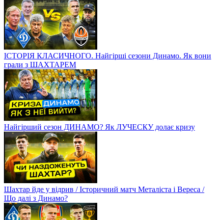
ІСТОРІЯ КЛАСИЧНОГО. Найгірші сезони Динамо. Як вони
грали з ШАХТАРЕМ
Найгірший сезон ДИНАМО? Як ЛУЧЕСКУ долає кризу
Шахтар йде у відрив / Історичний матч Металіста і Вереса /
Що далі з Динамо?