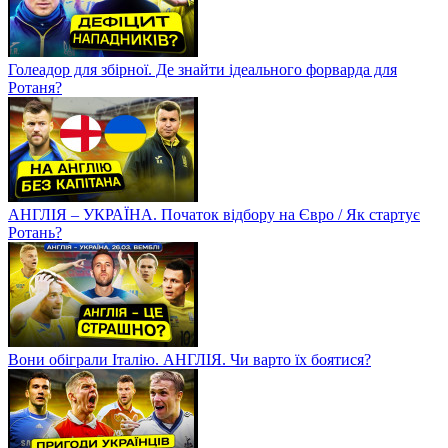
Голеадор для збірної. Де знайти ідеального форварда для
Ротаня?
АНГЛІЯ – УКРАЇНА. Початок відбору на Євро / Як стартує
Ротань?
Вони обіграли Італію. АНГЛІЯ. Чи варто їх боятися?