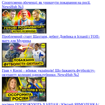
Спортсмени-збоченці: як уникнути покарання на росії.
NewsHub №3
Проблемний старт Шахтаря, дебют Довбика в Іспанії і ТОП-
матч для Мудрика
Грав у Києві – вбиває українців! Що бажають футболісту-
окупанту колишні одноклубники. NewsHub №2
росіяни ПОГРОЖУЮТЬ ХАРЛАН / Ювілей ЯРМОЛЕНКА/