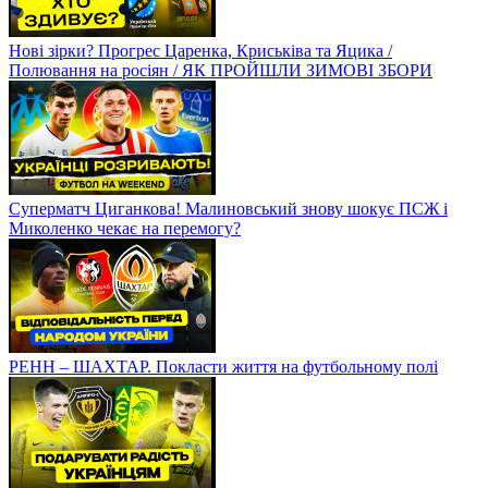
Нові зірки? Прогрес Царенка, Криськіва та Яцика /
Полювання на росіян / ЯК ПРОЙШЛИ ЗИМОВІ ЗБОРИ
Суперматч Циганкова! Малиновський знову шокує ПСЖ і
Миколенко чекає на перемогу?
РЕНН – ШАХТАР. Покласти життя на футбольному полі