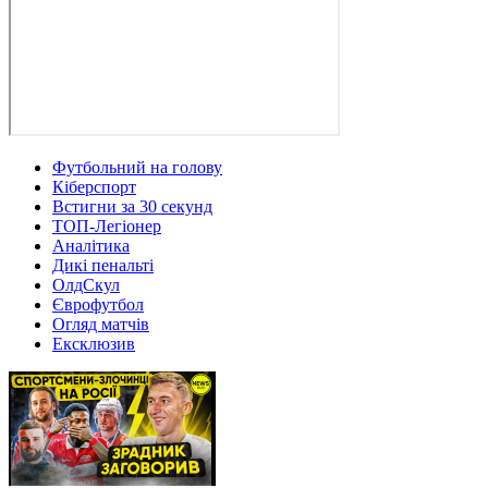
Футбольний на голову
Кіберспорт
Встигни за 30 секунд
ТОП-Легіонер
Аналітика
Дикі пенальті
ОлдСкул
Єврофутбол
Огляд матчів
Ексклюзив