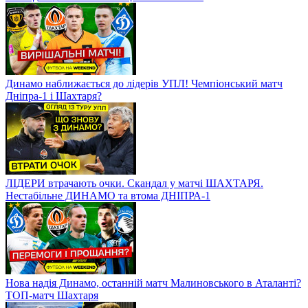
Динамо наближається до лідерів УПЛ! Чемпіонський матч
Дніпра-1 і Шахтаря?
ЛІДЕРИ втрачають очки. Скандал у матчі ШАХТАРЯ.
Нестабільне ДИНАМО та втома ДНІПРА-1
Нова надія Динамо, останній матч Малиновського в Аталанті?
ТОП-матч Шахтаря