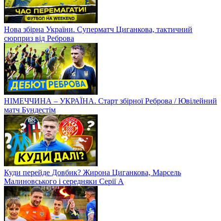
Нова збірна України. Суперматч Циганкова, тактичний
сюрприз від Реброва
НІМЕЧЧИНА – УКРАЇНА. Старт збірної Реброва / Ювілейний
матч Бундестім
Куди перейде Довбик? Жирона Циганкова, Марсель
Малиновського і середняки Серії А