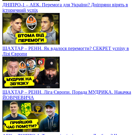
ДНІПРО-1 – АЕК. Перемога для України? Дніпряни вірять в
історичний успіх
ШАХТАР – РЕНН. Як вдалося перемогти? СЕКРЕТ успіху в
Лізі Європи
ШАХТАР – РЕНН. Ліга Європи. Порада МУДРИКА. Накачка
ЙОВІЧЕВИЧА