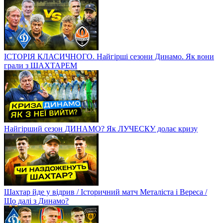
ІСТОРІЯ КЛАСИЧНОГО. Найгірші сезони Динамо. Як вони
грали з ШАХТАРЕМ
Найгірший сезон ДИНАМО? Як ЛУЧЕСКУ долає кризу
Шахтар йде у відрив / Історичний матч Металіста і Вереса /
Що далі з Динамо?