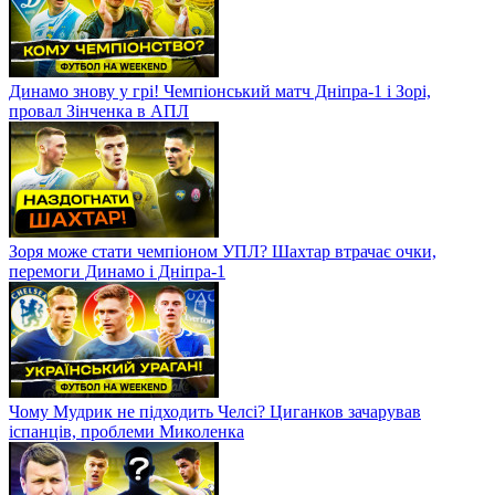
Динамо знову у грі! Чемпіонський матч Дніпра-1 і Зорі,
провал Зінченка в АПЛ
Зоря може стати чемпіоном УПЛ? Шахтар втрачає очки,
перемоги Динамо і Дніпра-1
Чому Мудрик не підходить Челсі? Циганков зачарував
іспанців, проблеми Миколенка