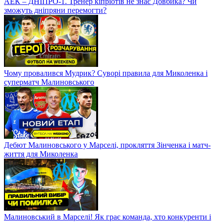
АЕК – ДНІПРО-1. Тренер кіпріотів не знає Довбика? Чи
зможуть дніпряни перемогти?
Чому провалився Мудрик? Суворі правила для Миколенка і
суперматч Малиновського
Дебют Малиновського у Марселі, прокляття Зінченка і матч-
життя для Миколенка
Малиновський в Марселі! Як грає команда, хто конкуренти і