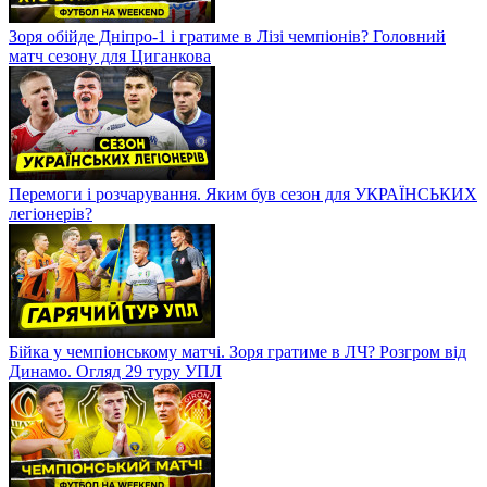
Зоря обійде Дніпро-1 і гратиме в Лізі чемпіонів? Головний
матч сезону для Циганкова
Перемоги і розчарування. Яким був сезон для УКРАЇНСЬКИХ
легіонерів?
Бійка у чемпіонському матчі. Зоря гратиме в ЛЧ? Розгром від
Динамо. Огляд 29 туру УПЛ