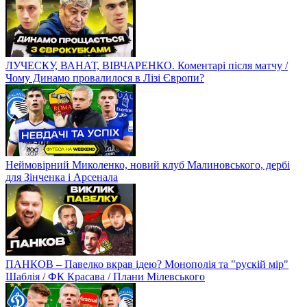
ЛУЧЕСКУ, ВАНАТ, ВІВЧАРЕНКО. Коментарі після матчу /
Чому Динамо провалилося в Лізі Європи?
Неймовірний Миколенко, новий клуб Малиновського, дербі
для Зінченка і Арсенала
ПАНКОВ – Павелко вкрав ідею? Монополія та "рускій мір"
Шаблія / ФК Красава / Плани Мілевського