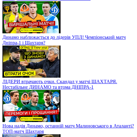
Динамо наближається до лідерів УПЛ! Чемпіонський матч
Дніпра-1 і Шахтаря?
ЛІДЕРИ втрачають очки. Скандал у матчі ШАХТАРЯ.
Нестабільне ДИНАМО та втома ДНІПРА-1
Нова надія Динамо, останній матч Малиновського в Аталанті?
ТОП-матч Шахтаря