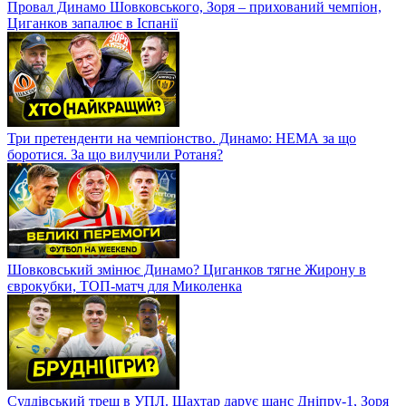
Провал Динамо Шовковського, Зоря – прихований чемпіон,
Циганков запалює в Іспанії
Три претенденти на чемпіонство. Динамо: НЕМА за що
боротися. За що вилучили Ротаня?
Шовковський змінює Динамо? Циганков тягне Жирону в
єврокубки, ТОП-матч для Миколенка
Суддівський треш в УПЛ. Шахтар дарує шанс Дніпру-1, Зоря