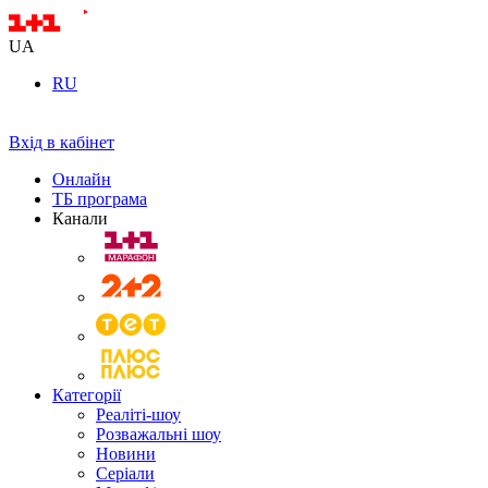
UA
RU
Вхід в кабінет
Онлайн
ТБ програма
Канали
Категорії
Реаліті-шоу
Розважальні шоу
Новини
Серіали