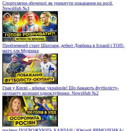
Спортсмени-збоченці: як уникнути покарання на росії.
NewsHub №3
Проблемний старт Шахтаря, дебют Довбика в Іспанії і ТОП-
матч для Мудрика
Грав у Києві – вбиває українців! Що бажають футболісту-
окупанту колишні одноклубники. NewsHub №2
росіяни ПОГРОЖУЮТЬ ХАРЛАН / Ювілей ЯРМОЛЕНКА/