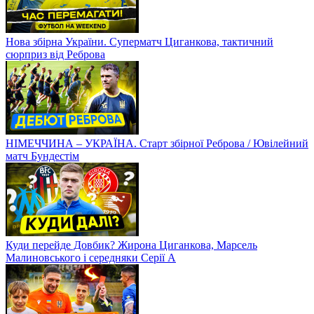
Нова збірна України. Суперматч Циганкова, тактичний
сюрприз від Реброва
НІМЕЧЧИНА – УКРАЇНА. Старт збірної Реброва / Ювілейний
матч Бундестім
Куди перейде Довбик? Жирона Циганкова, Марсель
Малиновського і середняки Серії А