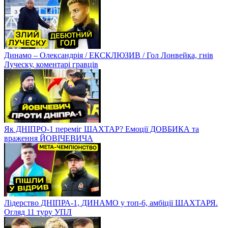
Динамо – Олександрія / ЕКСКЛЮЗИВ / Гол Лонвейка, гнів
Луческу, коментарі гравців
Як ДНІПРО-1 переміг ШАХТАР? Емоції ДОВБИКА та
враження ЙОВІЧЕВИЧА
Лідерство ДНІПРА-1, ДИНАМО у топ-6, амбіції ШАХТАРЯ.
Огляд 11 туру УПЛ