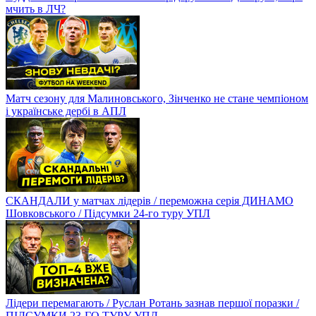
мчить в ЛЧ?
Матч сезону для Малиновського, Зінченко не стане чемпіоном
і українське дербі в АПЛ
СКАНДАЛИ у матчах лідерів / переможна серія ДИНАМО
Шовковського / Підсумки 24-го туру УПЛ
Лідери перемагають / Руслан Ротань зазнав першої поразки /
ПІДСУМКИ 23-ГО ТУРУ УПЛ