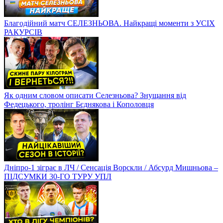
Благодійний матч СЕЛЕЗНЬОВА. Найкращі моменти з УСІХ
РАКУРСІВ
Як одним словом описати Селезньова? Знущання від
Федецького, тролінг Бєднякова і Кополовця
Дніпро-1 зіграє в ЛЧ / Сенсація Ворскли / Абсурд Мишньова –
ПІДСУМКИ 30-ГО ТУРУ УПЛ