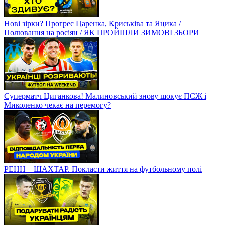
Нові зірки? Прогрес Царенка, Криськіва та Яцика /
Полювання на росіян / ЯК ПРОЙШЛИ ЗИМОВІ ЗБОРИ
Суперматч Циганкова! Малиновський знову шокує ПСЖ і
Миколенко чекає на перемогу?
РЕНН – ШАХТАР. Покласти життя на футбольному полі