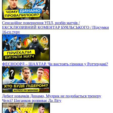
Сенсаційне повернення УПЛ, розбір матчів /
ЕКСКЛЮЗИВНИЙ КОМЕНТАР БУЯЛЬСЬКОГО / Підсумки
16-го туру
ФЕЄНООРД – ШАХТАР. Чи вистоять гірники у Роттердамі?
Дебют новачків Динамо, Мудрик не подобається тренеру
Челсі? Циганков розриває Ла Лігу