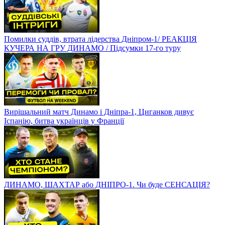
Помилки суддів, втрата лідерства Дніпром-1/ РЕАКЦІЯ
КУЧЕРА НА ГРУ ДИНАМО / Підсумки 17-го туру
Вирішальний матч Динамо і Дніпра-1, Циганков дивує
Іспанію, битва українців у Франції
ДИНАМО, ШАХТАР або ДНІПРО-1. Чи буде СЕНСАЦІЯ?