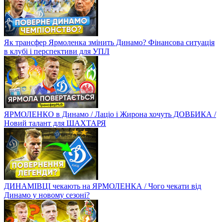
Як трансфер Ярмоленка змінить Динамо? Фінансова ситуація
в клубі і перспективи для УПЛ
ЯРМОЛЕНКО в Динамо / Лаціо і Жирона хочуть ДОВБИКА /
Новий талант для ШАХТАРЯ
ДИНАМІВЦІ чекають на ЯРМОЛЕНКА / Чого чекати від
Динамо у новому сезоні?