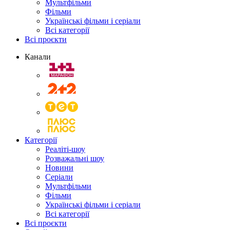
Мультфільми
Фільми
Українські фільми і серіали
Всі категорії
Всі проєкти
Канали
Категорії
Реаліті-шоу
Розважальні шоу
Новини
Серіали
Мультфільми
Фільми
Українські фільми і серіали
Всі категорії
Всі проєкти