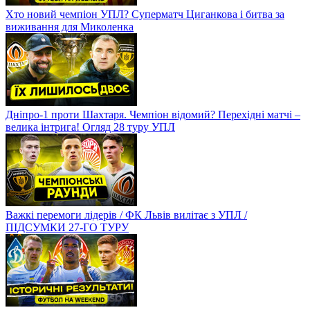
Хто новий чемпіон УПЛ? Суперматч Циганкова і битва за
виживання для Миколенка
Дніпро-1 проти Шахтаря. Чемпіон відомий? Перехідні матчі –
велика інтрига! Огляд 28 туру УПЛ
Важкі перемоги лідерів / ФК Львів вилітає з УПЛ /
ПІДСУМКИ 27-ГО ТУРУ