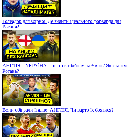
Голеадор для збірної. Де знайти ідеального форварда для
Ротаня?
АНГЛІЯ – УКРАЇНА. Початок відбору на Євро / Як стартує
Ротань?
Вони обіграли Італію. АНГЛІЯ. Чи варто їх боятися?