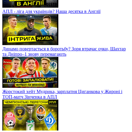
АПЛ - ліга для українців? Наша десятка в Англії
Динамо повертається в боротьбу? Зоря втрачає очки, Шахтар
та Дніпро–1 знову перемагають
Жорстокий хейт Мудрика, зарплатня Циганкова у Жироні і
ТОП-матч Зінченка в АПЛ