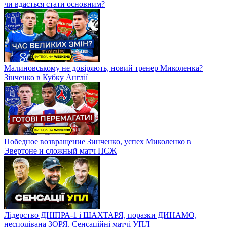
чи вдасться стати основним?
Малиновському не довіряють, новий тренер Миколенка?
Зінченко в Кубку Англії
Победное возвращение Зинченко, успех Миколенко в
Эвертоне и сложный матч ПСЖ
Лідерство ДНІПРА-1 і ШАХТАРЯ, поразки ДИНАМО,
несподівана ЗОРЯ. Сенсаційні матчі УПЛ