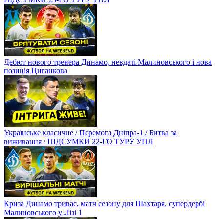
Дебют нового тренера Динамо, невдачі Малиновського і нова
позиція Циганкова
Українське класичне / Перемога Дніпра-1 / Битва за
виживання / ПІДСУМКИ 22-ГО ТУРУ УПЛ
Криза Динамо триває, матч сезону для Шахтаря, супердербі
Малиновського у Лізі 1