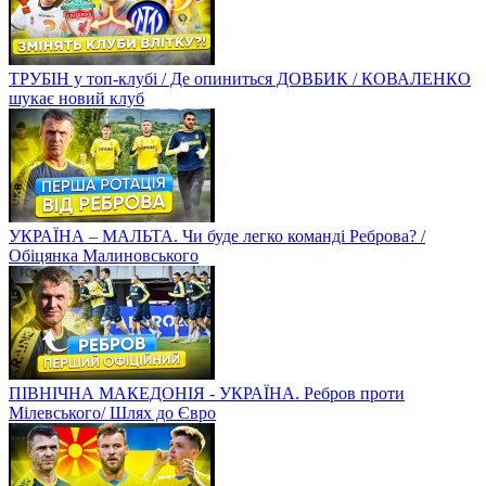
ТРУБІН у топ-клубі / Де опиниться ДОВБИК / КОВАЛЕНКО
шукає новий клуб
УКРАЇНА – МАЛЬТА. Чи буде легко команді Реброва? /
Обіцянка Малиновського
ПІВНІЧНА МАКЕДОНІЯ - УКРАЇНА. Ребров проти
Мілевського/ Шлях до Євро