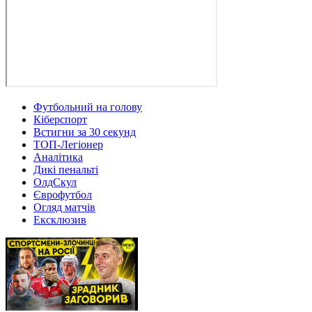
Футбольний на голову
Кіберспорт
Встигни за 30 секунд
ТОП-Легіонер
Аналітика
Дикі пенальті
ОлдСкул
Єврофутбол
Огляд матчів
Ексклюзив