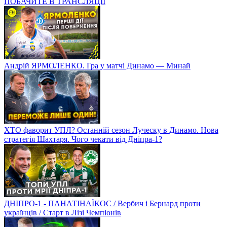
ПОБАЧИТЕ В ТРАНСЛЯЦІЇ
Андрій ЯРМОЛЕНКО. Гра у матчі Динамо — Минай
ХТО фаворит УПЛ? Останній сезон Луческу в Динамо. Нова
стратегія Шахтаря. Чого чекати від Дніпра-1?
ДНІПРО-1 - ПАНАТІНАЇКОС / Вербич і Бернард проти
українців / Старт в Лізі Чемпіонів