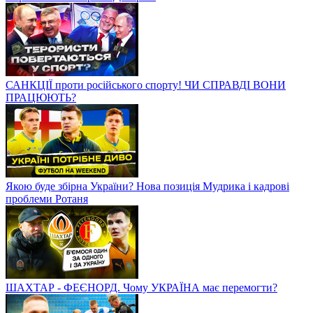
САНКЦІЇ проти російського спорту! ЧИ СПРАВДІ ВОНИ
ПРАЦЮЮТЬ?
Якою буде збірна України? Нова позиція Мудрика і кадрові
проблеми Ротаня
ШАХТАР - ФЕЄНОРД. Чому УКРАЇНА має перемогти?