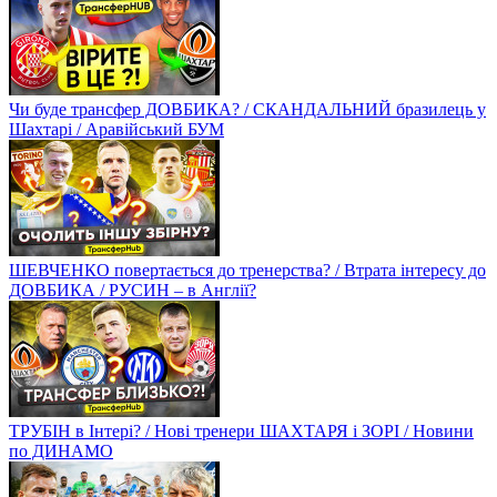
Чи буде трансфер ДОВБИКА? / СКАНДАЛЬНИЙ бразилець у
Шахтарі / Аравійський БУМ
ШЕВЧЕНКО повертається до тренерства? / Втрата інтересу до
ДОВБИКА / РУСИН – в Англії?
ТРУБІН в Інтері? / Нові тренери ШАХТАРЯ і ЗОРІ / Новини
по ДИНАМО