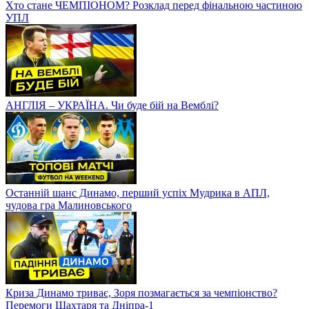
Хто стане ЧЕМПІОНОМ? Розклад перед фінальною частиною
УПЛ
АНГЛІЯ – УКРАЇНА. Чи буде бій на Вемблі?
Останній шанс Динамо, перший успіх Мудрика в АПЛ,
чудова гра Малиновського
Криза Динамо триває, Зоря позмагається за чемпіонство?
Перемоги Шахтаря та Дніпра-1