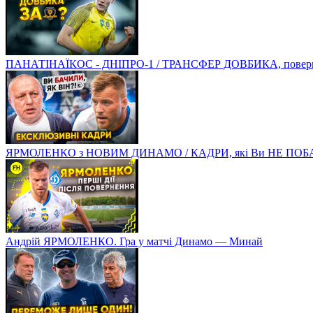
ПАНАТІНАЇКОС - ДНІПРО-1 / ТРАНСФЕР ДОВБИКА, поверненн
ЯРМОЛЕНКО з НОВИМ ДИНАМО / КАДРИ, які Ви НЕ ПОБ
Андрій ЯРМОЛЕНКО. Гра у матчі Динамо — Минай