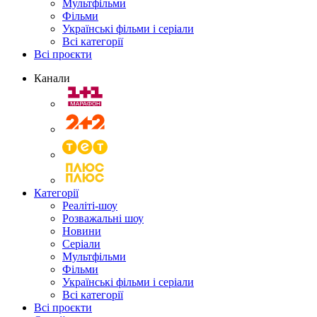
Мультфільми
Фільми
Українські фільми і серіали
Всі категорії
Всі проєкти
Канали
Категорії
Реаліті-шоу
Розважальні шоу
Новини
Серіали
Мультфільми
Фільми
Українські фільми і серіали
Всі категорії
Всі проєкти