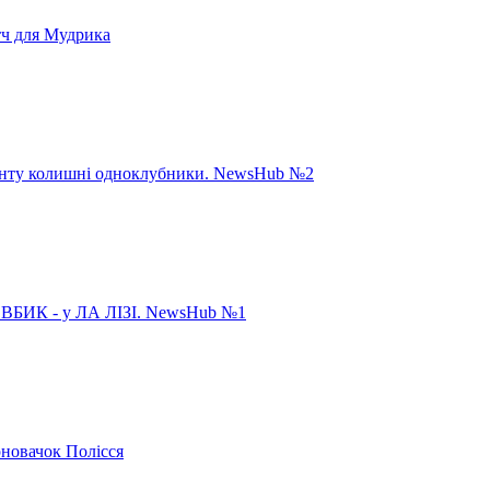
тч для Мудрика
панту колишні одноклубники. NewsHub №2
ИК - у ЛА ЛІЗІ. NewsHub №1
рновачок Полісся