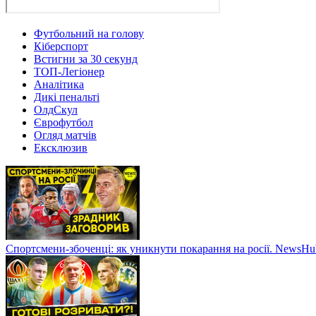
Футбольний на голову
Кіберспорт
Встигни за 30 секунд
ТОП-Легіонер
Аналітика
Дикі пенальті
ОлдСкул
Єврофутбол
Огляд матчів
Ексклюзив
Спортсмени-збоченці: як уникнути покарання на росії. NewsH