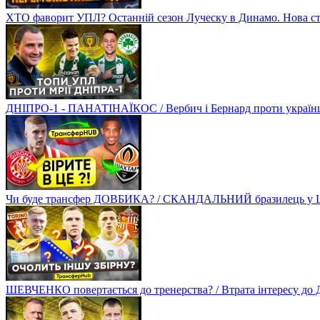
ХТО фаворит УПЛ? Останній сезон Луческу в Динамо. Нова стр
ДНІПРО-1 - ПАНАТІНАЇКОС / Вербич і Бернард проти українців
Чи буде трансфер ДОВБИКА? / СКАНДАЛЬНИЙ бразилець у Ш
ШЕВЧЕНКО повертається до тренерства? / Втрата інтересу д