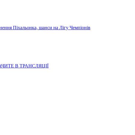
я Піхальонка, шанси на Лігу Чемпіонів
АЧИТЕ В ТРАНСЛЯЦІЇ