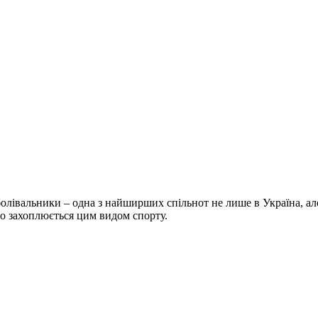
болівальники – одна з найширших спільнот не лише в Україна, але 
хто захоплюється цим видом спорту.