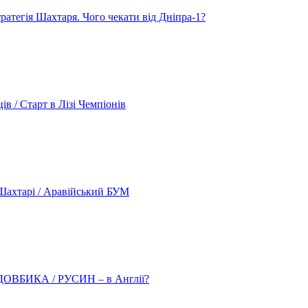
атегія Шахтаря. Чого чекати від Дніпра-1?
 / Старт в Лізі Чемпіонів
ахтарі / Аравійський БУМ
о ДОВБИКА / РУСИН – в Англії?