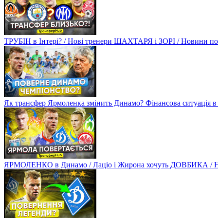
ТРУБІН в Інтері? / Нові тренери ШАХТАРЯ і ЗОРІ / Новини
Як трансфер Ярмоленка змінить Динамо? Фінансова ситуація в
ЯРМОЛЕНКО в Динамо / Лаціо і Жирона хочуть ДОВБИКА / 