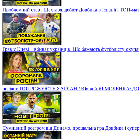
Проблемний старт Шахтаря, дебют Довбика в Іспанії і ТОП-ма
Грав у Києві – вбиває українців! Що бажають футболісту-оку
росіяни ПОГРОЖУЮТЬ ХАРЛАН / Ювілей ЯРМОЛЕНКА/ ДОВБ
Сумнівний розгром від Динамо, прощальна гра Довбика і супе