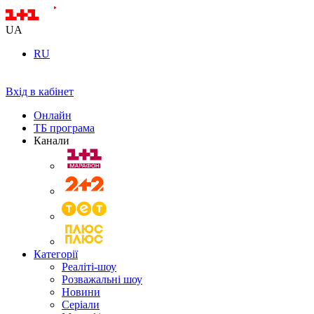
UA
RU
Вхід в кабінет
Онлайн
ТБ програма
Канали
Категорії
Реаліті-шоу
Розважальні шоу
Новини
Серіали