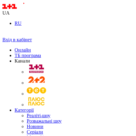
UA
RU
Вхід в кабінет
Онлайн
ТБ програма
Канали
Категорії
Реаліті-шоу
Розважальні шоу
Новини
Серіали