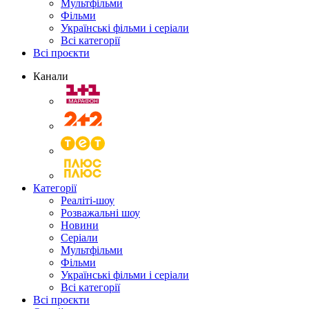
Мультфільми
Фільми
Українські фільми і серіали
Всі категорії
Всі проєкти
Канали
Категорії
Реаліті-шоу
Розважальні шоу
Новини
Серіали
Мультфільми
Фільми
Українські фільми і серіали
Всі категорії
Всі проєкти