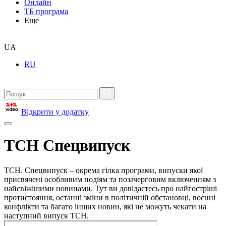
Онлайн
ТБ програма
Еще
UA
RU
Відкрити у додатку
ТСН Спецвипуск
ТСН. Спецвипуск – окрема гілка програми, випуски якої
присвячені особливим подіям та позачерговим включенням з
найсвіжішими новинами. Тут ви довідаєтесь про найгостріші
протистояння, останні зміни в політичній обстановці, воєнні
конфлікти та багато інших новин, які не можуть чекати на
наступний випуск ТСН.