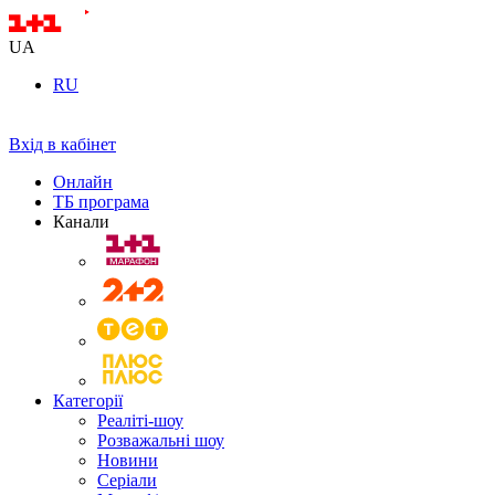
UA
RU
Вхід в кабінет
Онлайн
ТБ програма
Канали
Категорії
Реаліті-шоу
Розважальні шоу
Новини
Серіали