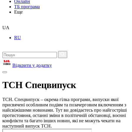
Онлайн
ТБ програма
Еще
UA
RU
Відкрити у додатку
ТСН Спецвипуск
ТСН. Спецвипуск – окрема гілка програми, випуски якої
присвячені особливим подіям та позачерговим включенням з
найсвіжішими новинами. Тут ви довідаєтесь про найгостріші
протистояння, останні зміни в політичній обстановці, воєнні
конфлікти та багато інших новин, які не можуть чекати на
наступний випуск ТСН.