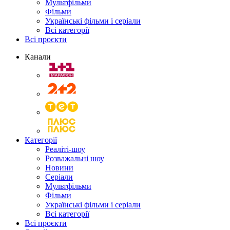
Мультфільми
Фільми
Українські фільми і серіали
Всі категорії
Всі проєкти
Канали
Категорії
Реаліті-шоу
Розважальні шоу
Новини
Серіали
Мультфільми
Фільми
Українські фільми і серіали
Всі категорії
Всі проєкти