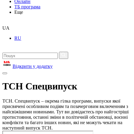
Онлайн
ТБ програма
Еще
UA
RU
Відкрити у додатку
ТСН Спецвипуск
ТСН. Спецвипуск – окрема гілка програми, випуски якої
присвячені особливим подіям та позачерговим включенням з
найсвіжішими новинами. Тут ви довідаєтесь про найгостріші
протистояння, останні зміни в політичній обстановці, воєнні
конфлікти та багато інших новин, які не можуть чекати на
наступний випуск ТСН.