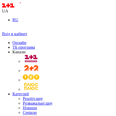
UA
RU
Вхід в кабінет
Онлайн
ТБ програма
Канали
Категорії
Реаліті-шоу
Розважальні шоу
Новини
Серіали