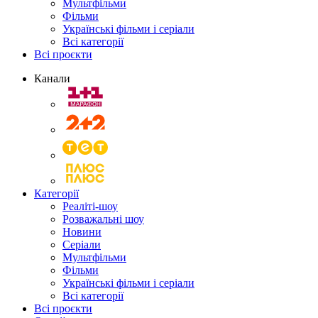
Мультфільми
Фільми
Українські фільми і серіали
Всі категорії
Всі проєкти
Канали
Категорії
Реаліті-шоу
Розважальні шоу
Новини
Серіали
Мультфільми
Фільми
Українські фільми і серіали
Всі категорії
Всі проєкти