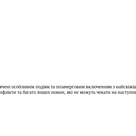
ячені особливим подіям та позачерговим включенням з найсвіжі
конфлікти та багато інших новин, які не можуть чекати на наступ