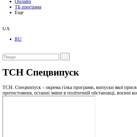
Онлайн
ТБ програма
Еще
UA
RU
ТСН Спецвипуск
ТСН. Спецвипуск – окрема гілка програми, випуски якої присв
протистояння, останні зміни в політичній обстановці, воєнні 