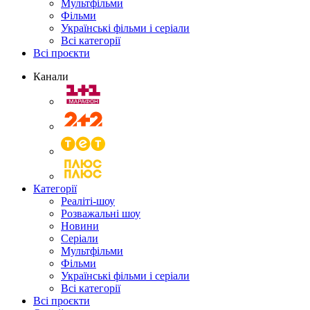
Мультфільми
Фільми
Українські фільми і серіали
Всі категорії
Всі проєкти
Канали
Категорії
Реаліті-шоу
Розважальні шоу
Новини
Серіали
Мультфільми
Фільми
Українські фільми і серіали
Всі категорії
Всі проєкти