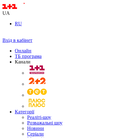
UA
RU
Вхід в кабінет
Онлайн
ТБ програма
Канали
Категорії
Реаліті-шоу
Розважальні шоу
Новини
Серіали