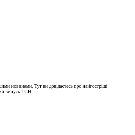
шими новинами. Тут ви довідаєтесь про найгостріші
ний випуск ТСН.