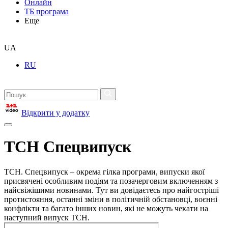
Онлайн
ТБ програма
Еще
UA
RU
Відкрити у додатку
ТСН Спецвипуск
ТСН. Спецвипуск – окрема гілка програми, випуски якої
присвячені особливим подіям та позачерговим включенням з
найсвіжішими новинами. Тут ви довідаєтесь про найгостріші
протистояння, останні зміни в політичній обстановці, воєнні
конфлікти та багато інших новин, які не можуть чекати на
наступний випуск ТСН.