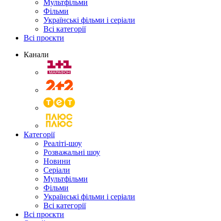
Мультфільми
Фільми
Українські фільми і серіали
Всі категорії
Всі проєкти
Канали
Категорії
Реаліті-шоу
Розважальні шоу
Новини
Серіали
Мультфільми
Фільми
Українські фільми і серіали
Всі категорії
Всі проєкти