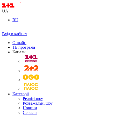
UA
RU
Вхід в кабінет
Онлайн
ТБ програма
Канали
Категорії
Реаліті-шоу
Розважальні шоу
Новини
Серіали