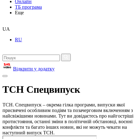
Онлайн
ТБ програма
Еще
UA
RU
Відкрити у додатку
ТСН Спецвипуск
ТСН. Спецвипуск – окрема гілка програми, випуски якої
присвячені особливим подіям та позачерговим включенням з
найсвіжішими новинами. Тут ви довідаєтесь про найгостріші
протистояння, останні зміни в політичній обстановці, воєнні
конфлікти та багато інших новин, які не можуть чекати на
наступний випуск ТСН.