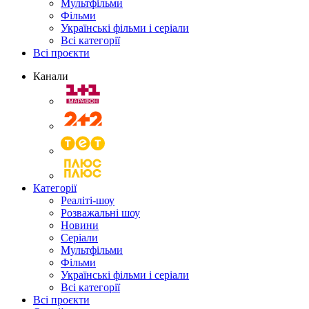
Мультфільми
Фільми
Українські фільми і серіали
Всі категорії
Всі проєкти
Канали
Категорії
Реаліті-шоу
Розважальні шоу
Новини
Серіали
Мультфільми
Фільми
Українські фільми і серіали
Всі категорії
Всі проєкти