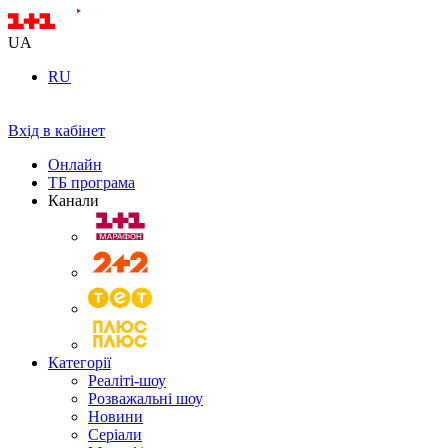
UA
RU
Вхід в кабінет
Онлайн
ТБ програма
Канали
Категорії
Реаліті-шоу
Розважальні шоу
Новини
Серіали