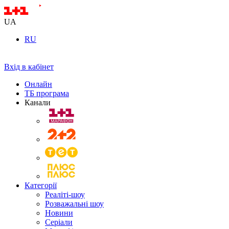
UA
RU
Вхід в кабінет
Онлайн
ТБ програма
Канали
Категорії
Реаліті-шоу
Розважальні шоу
Новини
Серіали