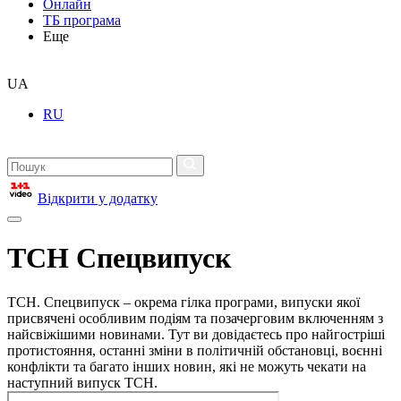
Онлайн
ТБ програма
Еще
UA
RU
Відкрити у додатку
ТСН Спецвипуск
ТСН. Спецвипуск – окрема гілка програми, випуски якої
присвячені особливим подіям та позачерговим включенням з
найсвіжішими новинами. Тут ви довідаєтесь про найгостріші
протистояння, останні зміни в політичній обстановці, воєнні
конфлікти та багато інших новин, які не можуть чекати на
наступний випуск ТСН.