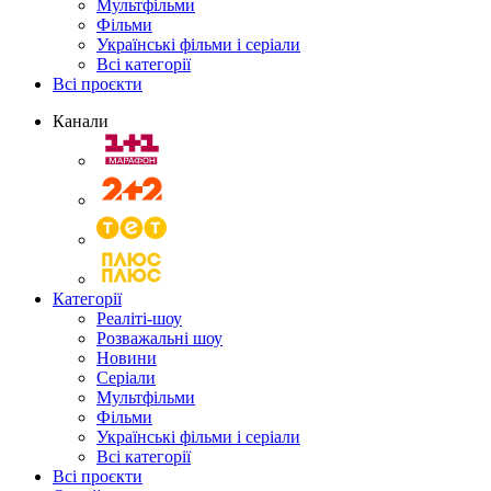
Мультфільми
Фільми
Українські фільми і серіали
Всі категорії
Всі проєкти
Канали
Категорії
Реаліті-шоу
Розважальні шоу
Новини
Серіали
Мультфільми
Фільми
Українські фільми і серіали
Всі категорії
Всі проєкти