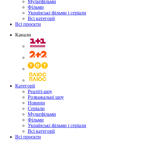
Мультфільми
Фільми
Українські фільми і серіали
Всі категорії
Всі проєкти
Канали
Категорії
Реаліті-шоу
Розважальні шоу
Новини
Серіали
Мультфільми
Фільми
Українські фільми і серіали
Всі категорії
Всі проєкти