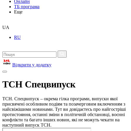
Онлайн
ТБ програма
Еще
UA
RU
Відкрити у додатку
ТСН Спецвипуск
ТСН. Спецвипуск – окрема гілка програми, випуски якої
присвячені особливим подіям та позачерговим включенням з
найсвіжішими новинами. Тут ви довідаєтесь про найгостріші
протистояння, останні зміни в політичній обстановці, воєнні
конфлікти та багато інших новин, які не можуть чекати на
наступний випуск ТСН.