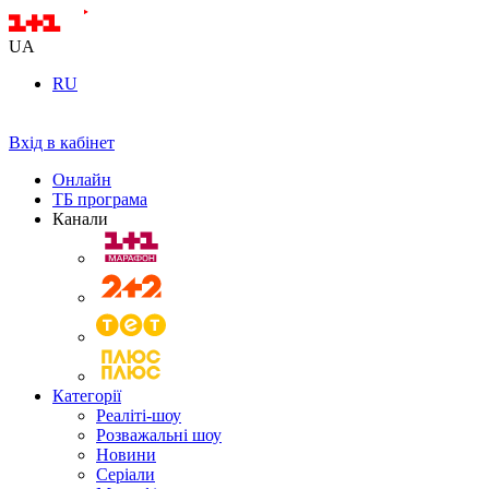
UA
RU
Вхід в кабінет
Онлайн
ТБ програма
Канали
Категорії
Реаліті-шоу
Розважальні шоу
Новини
Серіали