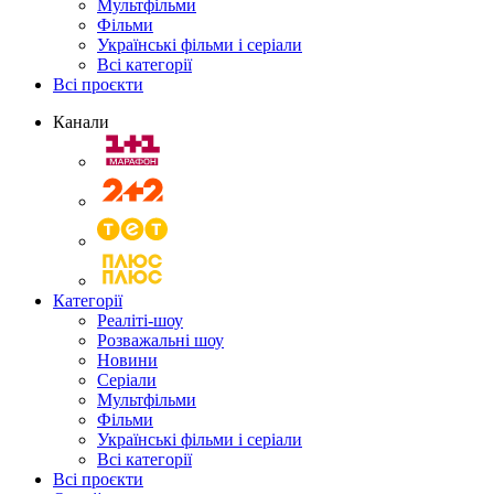
Мультфільми
Фільми
Українські фільми і серіали
Всі категорії
Всі проєкти
Канали
Категорії
Реаліті-шоу
Розважальні шоу
Новини
Серіали
Мультфільми
Фільми
Українські фільми і серіали
Всі категорії
Всі проєкти