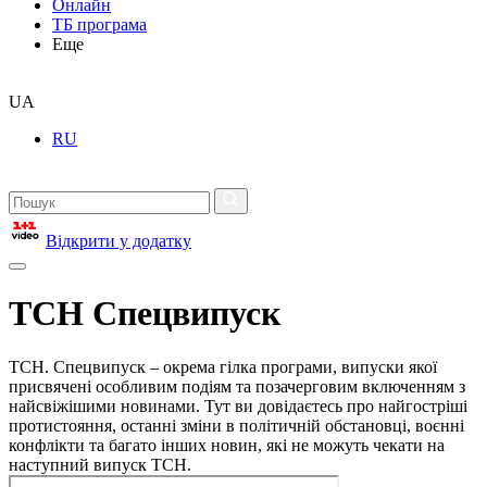
Онлайн
ТБ програма
Еще
UA
RU
Відкрити у додатку
ТСН Спецвипуск
ТСН. Спецвипуск – окрема гілка програми, випуски якої
присвячені особливим подіям та позачерговим включенням з
найсвіжішими новинами. Тут ви довідаєтесь про найгостріші
протистояння, останні зміни в політичній обстановці, воєнні
конфлікти та багато інших новин, які не можуть чекати на
наступний випуск ТСН.