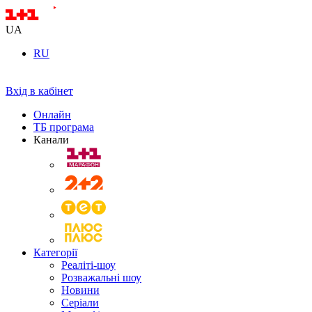
UA
RU
Вхід в кабінет
Онлайн
ТБ програма
Канали
Категорії
Реаліті-шоу
Розважальні шоу
Новини
Серіали