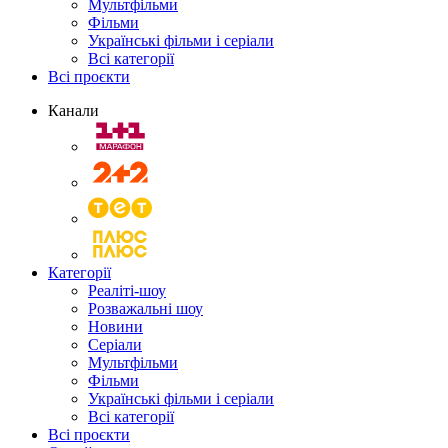
Мультфільми
Фільми
Українські фільми і серіали
Всі категорії
Всі проєкти
Канали
Категорії
Реаліті-шоу
Розважальні шоу
Новини
Серіали
Мультфільми
Фільми
Українські фільми і серіали
Всі категорії
Всі проєкти