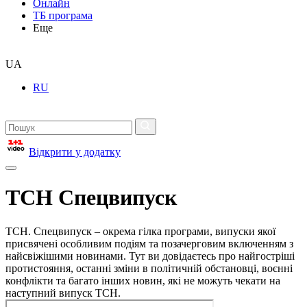
Онлайн
ТБ програма
Еще
UA
RU
Відкрити у додатку
ТСН Спецвипуск
ТСН. Спецвипуск – окрема гілка програми, випуски якої
присвячені особливим подіям та позачерговим включенням з
найсвіжішими новинами. Тут ви довідаєтесь про найгостріші
протистояння, останні зміни в політичній обстановці, воєнні
конфлікти та багато інших новин, які не можуть чекати на
наступний випуск ТСН.