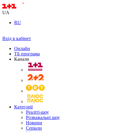
UA
RU
Вхід в кабінет
Онлайн
ТБ програма
Канали
Категорії
Реаліті-шоу
Розважальні шоу
Новини
Серіали