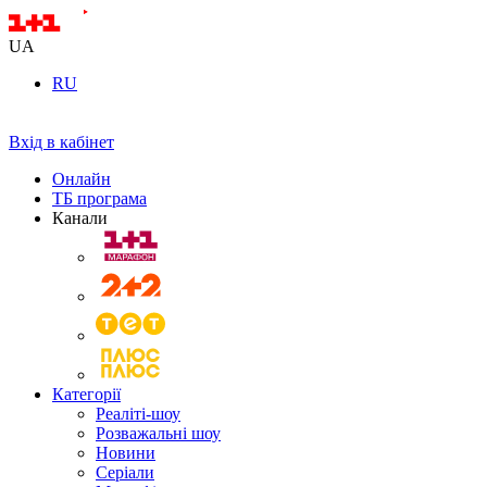
UA
RU
Вхід в кабінет
Онлайн
ТБ програма
Канали
Категорії
Реаліті-шоу
Розважальні шоу
Новини
Серіали