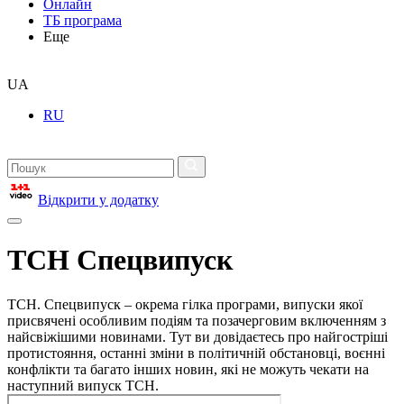
Онлайн
ТБ програма
Еще
UA
RU
Відкрити у додатку
ТСН Спецвипуск
ТСН. Спецвипуск – окрема гілка програми, випуски якої
присвячені особливим подіям та позачерговим включенням з
найсвіжішими новинами. Тут ви довідаєтесь про найгостріші
протистояння, останні зміни в політичній обстановці, воєнні
конфлікти та багато інших новин, які не можуть чекати на
наступний випуск ТСН.