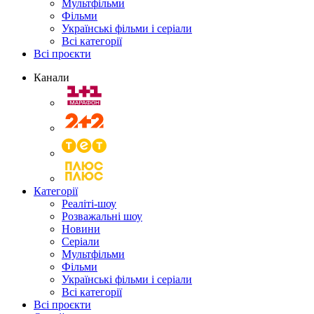
Мультфільми
Фільми
Українські фільми і серіали
Всі категорії
Всі проєкти
Канали
Категорії
Реаліті-шоу
Розважальні шоу
Новини
Серіали
Мультфільми
Фільми
Українські фільми і серіали
Всі категорії
Всі проєкти